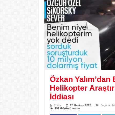
Özkan Yalım’dan E
Helikopter Araşt
İddiası
Editör
28 Haziran 2026
Bugünün Ma
197 Görüntülenme