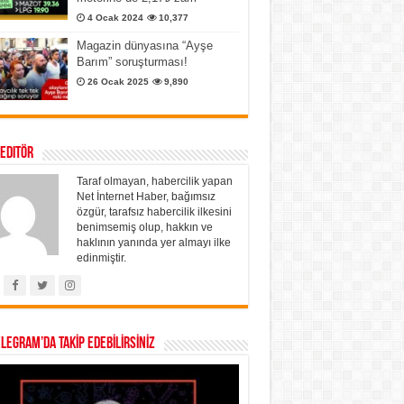
4 Ocak 2024
10,377
Magazin dünyasına “Ayşe
Barım” soruşturması!
26 Ocak 2025
9,890
 Editör
Taraf olmayan, habercilik yapan
Net İnternet Haber, bağımsız
özgür, tarafsız habercilik ilkesini
benimsemiş olup, hakkın ve
haklının yanında yer almayı ilke
edinmiştir.
ELEGRAM’DA TAKİP EDEBİLİRSİNİZ