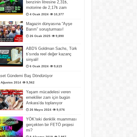
benzinin litresine 2,31₺,
motorine de 2,17₺ zam
4 Ocak 2024
10,377
Magazin dünyasına “Ayşe
Barım” soruşturması!
26 Ocak 2025
9,890
ABD’li Goldman Sachs, Türk
₺’sında reel değer kazanç
sinyali!
6 Ocak 2024
9,615
aset Gündemi Baş Döndürüyor
 Ağustos 2014
9,562
Yaşam mücadelesi veren
emekliler zam için bugün
Ankara’da toplanıyor
26 Mayıs 2024
9,076
YÖK’teki denklik muamması
gerçekten bir FETÖ projesi
mi?
8 Ağustos 2019
7,987