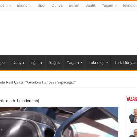
ndem
Ekonomi
Spor
Dünya
Eğitim
Sağlık
Yaşam
Teknoloj
por
Dünya
Eğitim
Sağlık
Yaşam
Teknoloji
Türk Dünyas
da Rest Çekti: “Gereken Her Şeyi Yapacağız”
YAZAR
ank_math_breadcrumb]