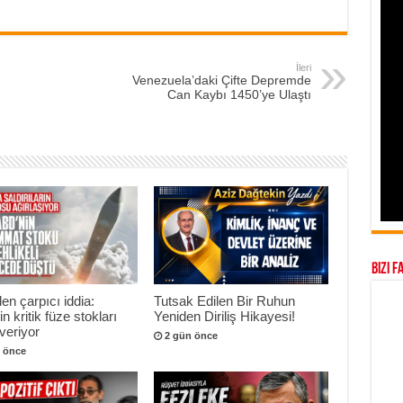
İleri
Venezuela’daki Çifte Depremde
Can Kaybı 1450’ye Ulaştı
Bizi F
n çarpıcı iddia:
Tutsak Edilen Bir Ruhun
n kritik füze stokları
Yeniden Diriliş Hikayesi!
veriyor
2 gün önce
 önce