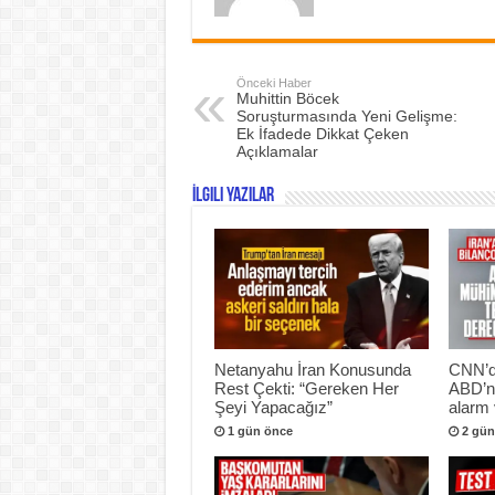
Önceki Haber
Muhittin Böcek
Soruşturmasında Yeni Gelişme:
Ek İfadede Dikkat Çeken
Açıklamalar
İlgili Yazılar
Netanyahu İran Konusunda
CNN’de
Rest Çekti: “Gereken Her
ABD’ni
Şeyi Yapacağız”
alarm 
1 gün önce
2 gün