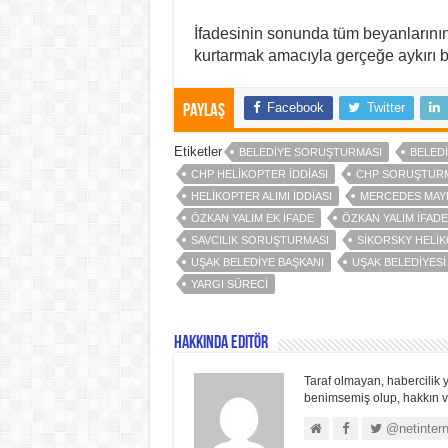
İfadesinin sonunda tüm beyanlarını
kurtarmak amacıyla gerçeğe aykırı b
Facebook
Twitter
Paylaş
Etiketler
BELEDIYE SORUŞTURMASI
BELED
CHP HELIKOPTER IDDIASI
CHP SORUŞTUR
HELIKOPTER ALIMI IDDIASI
MERCEDES MAY
ÖZKAN YALIM EK IFADE
ÖZKAN YALIM IFADE
SAVCILIK SORUŞTURMASI
SIKORSKY HELI
UŞAK BELEDIYE BAŞKANI
UŞAK BELEDIYES
YARGI SÜRECI
Hakkında Editör
Taraf olmayan, habercilik y
benimsemiş olup, hakkın ve
@netintern