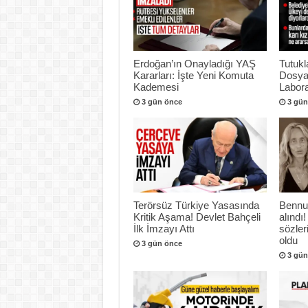
Erdoğan’ın Onayladığı YAŞ
Tutukl
Kararları: İşte Yeni Komuta
Dosya
Kademesi
Labora
3 gün önce
3 gün
Terörsüz Türkiye Yasasında
Bennu
Kritik Aşama! Devlet Bahçeli
alındı!
İlk İmzayı Attı
sözle
oldu
3 gün önce
3 gün