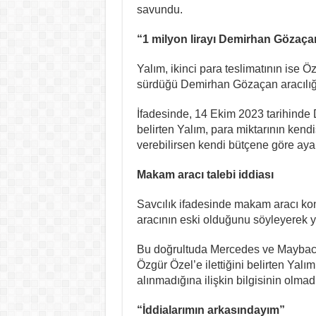
savundu.
“1 milyon lirayı Demirhan Gözaçan’
Yalım, ikinci para teslimatının ise 
sürdüğü Demirhan Gözaçan aracılığıyl
İfadesinde, 14 Ekim 2023 tarihinde 
belirten Yalım, para miktarının kend
verebilirsen kendi bütçene göre ayar
Makam aracı talebi iddiası
Savcılık ifadesinde makam aracı ko
aracının eski olduğunu söyleyerek yen
Bu doğrultuda Mercedes ve Maybach ma
Özgür Özel’e ilettiğini belirten Yalı
alınmadığına ilişkin bilgisinin olmadığ
“İddialarımın arkasındayım”