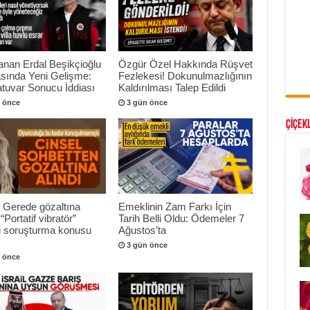
anan Erdal Beşikçioğlu
Özgür Özel Hakkında Rüşvet
sında Yeni Gelişme:
Fezlekesi! Dokunulmazlığının
tuvar Sonucu İddiası
Kaldırılması Talep Edildi
 önce
3 gün önce
ÇİÇEKL
 Gerede gözaltına
Emeklinin Zam Farkı İçin
 “Portatif vibratör”
Tarih Belli Oldu: Ödemeler 7
ri soruşturma konusu
Ağustos’ta
3 gün önce
 önce