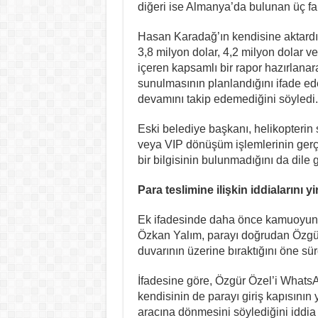
diğeri ise Almanya’da bulunan üç fark
Hasan Karadağ’ın kendisine aktardığı 
3,8 milyon dolar, 4,2 milyon dolar ve 
içeren kapsamlı bir rapor hazırlanar
sunulmasının planlandığını ifade ed
devamını takip edemediğini söyledi.
Eski belediye başkanı, helikopterin 
veya VIP dönüşüm işlemlerinin gerçe
bir bilgisinin bulunmadığını da dile g
Para teslimine ilişkin iddialarını y
Ek ifadesinde daha önce kamuoyuna y
Özkan Yalım, parayı doğrudan Özgür 
duvarının üzerine bıraktığını öne sür
İfadesine göre, Özgür Özel’i WhatsAp
kendisinin de parayı giriş kapısının
aracına dönmesini söylediğini iddia e