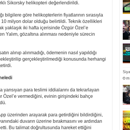
lı Sikorsky helikopteri değerlendirildi.
bilgilere göre helikopterlerin fiyatlarının sırasıyla
10 milyon dolar olduğu belirtildi. Teknik özellikleri
ak yaklaşık iki hafta içerisinde Özgür Özel’e
en Yalım, gözaltına alınması nedeniyle sürecin
satın alınıp alınmadığı, ödemenin nasıl yapıldığı
kleştirilip gerçekleştirilmediği konusunda herhangi
etirdi.
Siy
ineledi
21
ansıyan para teslimi iddialarını da tekrarlayan
Özel’e vermediğini, evinin girişindeki bahçe
dü.
p üzerinden arayarak para getirdiğini bildirdiğini,
 yanındaki duvarın üzerine bırakmasını ve ardından
tti. Bu talimat doğrultusunda hareket ettiğini