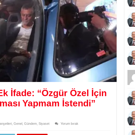
k İfade: “Özgür Özel İçin
ırması Yapmam İstendi”
nşetleri
,
Genel
,
Gündem
,
Siyaset
Yorum bırak