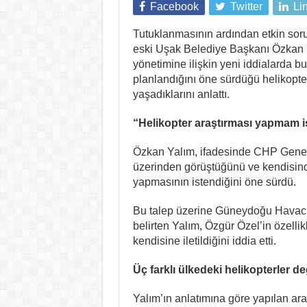
Facebook
Twitter
Li
Tutuklanmasının ardından etkin sor
eski Uşak Belediye Başkanı Özkan 
yönetimine ilişkin yeni iddialarda 
planlandığını öne sürdüğü helikopter a
yaşadıklarını anlattı.
“Helikopter araştırması yapmam is
Özkan Yalım, ifadesinde CHP Genel
üzerinden görüştüğünü ve kendisind
yapmasının istendiğini öne sürdü.
Bu talep üzerine Güneydoğu Havacılı
belirten Yalım, Özgür Özel’in özellik
kendisine iletildiğini iddia etti.
Üç farklı ülkedeki helikopterler de
Yalım’ın anlatımına göre yapılan ara