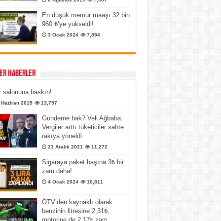
En düşük memur maaşı 32 bin
960 ₺’ye yükseldi!
3 Ocak 2024
7,894
er Haberler
 salonuna baskın!
 Haziran 2015
13,797
Gündeme bak? Veli Ağbaba:
Vergiler arttı tüketiciler sahte
rakıya yöneldi
23 Aralık 2021
11,272
Sigaraya paket başına 3₺ bir
zam daha!
4 Ocak 2024
10,811
ÖTV’den kaynaklı olarak
benzinin litresine 2,31₺,
motorine de 2,17₺ zam