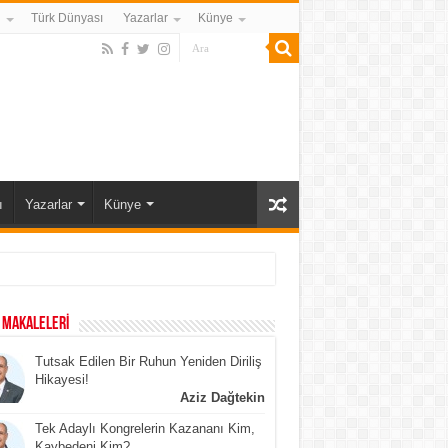
i
Türk Dünyası
Yazarlar
Künye
ı
Yazarlar
Künye
 MAKALELERİ
Tutsak Edilen Bir Ruhun Yeniden Diriliş
Hikayesi!
Aziz Dağtekin
Tek Adaylı Kongrelerin Kazananı Kim,
Kaybedeni Kim?