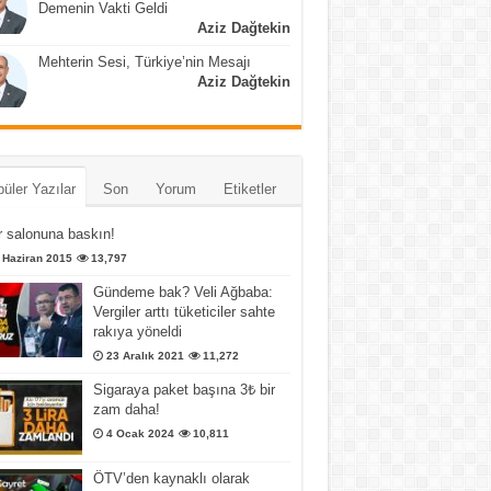
Demenin Vakti Geldi
Aziz Dağtekin
Mehterin Sesi, Türkiye’nin Mesajı
Aziz Dağtekin
üler Yazılar
Son
Yorum
Etiketler
 salonuna baskın!
 Haziran 2015
13,797
Gündeme bak? Veli Ağbaba:
Vergiler arttı tüketiciler sahte
rakıya yöneldi
23 Aralık 2021
11,272
Sigaraya paket başına 3₺ bir
zam daha!
4 Ocak 2024
10,811
ÖTV’den kaynaklı olarak