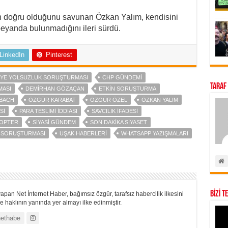
n doğru olduğunu savunan Özkan Yalım, kendisini
eyanda bulunmadığını ileri sürdü.
LinkedIn
Pinterest
IYE YOLSUZLUK SORUŞTURMASI
CHP GÜNDEMI
Taraf
MASI
DEMIRHAN GÖZAÇAN
ETKIN SORUŞTURMA
BACH
ÖZGÜR KARABAT
ÖZGÜR ÖZEL
ÖZKAN YALIM
SI
PARA TESLIMI IDDIASI
SAVCILIK IFADESI
KOPTER
SIYASI GÜNDEM
SON DAKIKA SIYASET
I SORUŞTURMASI
UŞAK HABERLERI
WHATSAPP YAZIŞMALARI
BİZİ T
apan Net İnternet Haber, bağımsız özgür, tarafsız habercilik ilkesini
 haklının yanında yer almayı ilke edinmiştir.
ethabe