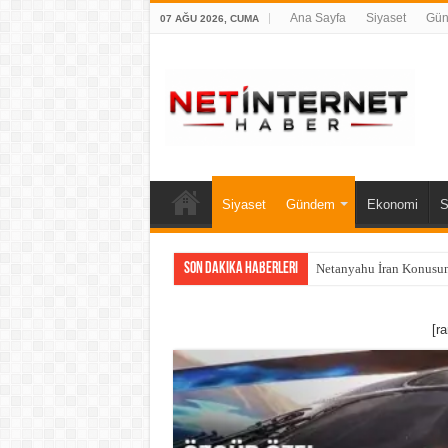
Ana Sayfa
Siyaset
Gü
07 AĞU 2026, CUMA
Siyaset
Gündem
Ekonomi
S
Son Dakika Haberleri
Netanyahu İran Konusun
[r