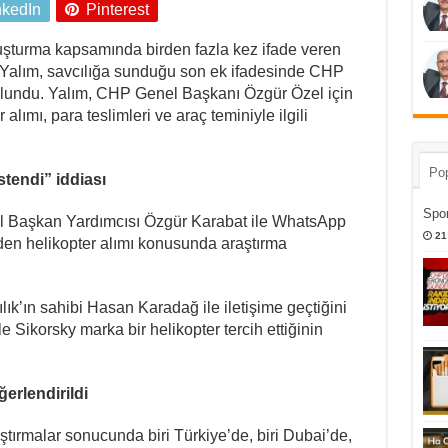
nkedIn
Pinterest
uşturma kapsamında birden fazla kez ifade veren
Yalım, savcılığa sunduğu son ek ifadesinde CHP
bulundu. Yalım, CHP Genel Başkanı Özgür Özel için
lımı, para teslimleri ve araç teminiyle ilgili
Pop
tendi” iddiası
Spor
 Başkan Yardımcısı Özgür Karabat ile WhatsApp
21
en helikopter alımı konusunda araştırma
k’ın sahibi Hasan Karadağ ile iletişime geçtiğini
le Sikorsky marka bir helikopter tercih ettiğinin
ğerlendirildi
ştırmalar sonucunda biri Türkiye’de, biri Dubai’de,