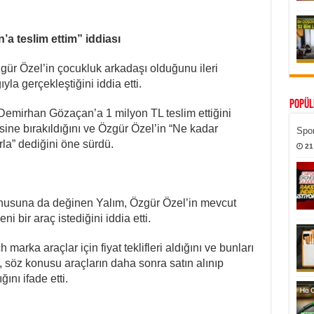
a teslim ettim” iddiası
Özgür Özel’in çocukluk arkadaşı olduğunu ileri
a gerçekleştiğini iddia etti.
Popül
Demirhan Gözaçan’a 1 milyon TL teslim ettiğini
isine bırakıldığını ve Özgür Özel’in “Ne kadar
Spor
la” dediğini öne sürdü.
21
nusuna da değinen Yalım, Özgür Özel’in mevcut
i bir araç istediğini iddia etti.
rka araçlar için fiyat teklifleri aldığını ve bunları
m, söz konusu araçların daha sonra satın alınıp
ını ifade etti.