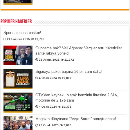
Popüler Haberler
Spor salonuna baskın!
21 Haziran 2015
13,796
Gündeme bak? Veli Ağbaba: Vergiler arttı tüketiciler
sahte rakıya yöneldi
23 Aralık 2021
11,272
Sigaraya paket başına 3₺ bir zam daha!
4 Ocak 2024
10,807
ÖTV’den kaynaklı olarak benzinin litresine 2,31₺,
motorine de 2,17₺ zam
4 Ocak 2024
10,375
Magazin dünyasına “Ayşe Barım” soruşturması!
26 Ocak 2025
9,889