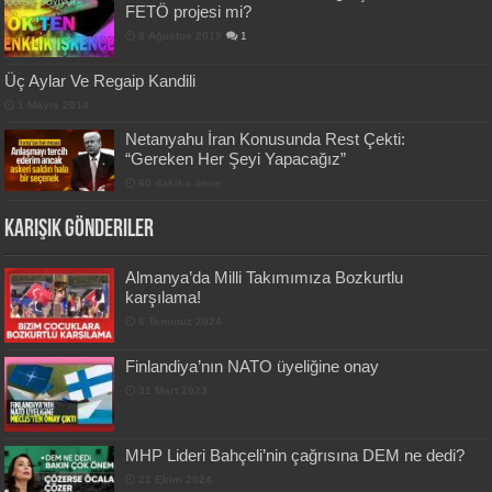
FETÖ projesi mi?
8 Ağustos 2019
1
Üç Aylar Ve Regaip Kandili
1 Mayıs 2014
Netanyahu İran Konusunda Rest Çekti:
“Gereken Her Şeyi Yapacağız”
60 dakika önce
Karışık Gönderiler
Almanya’da Milli Takımımıza Bozkurtlu
karşılama!
6 Temmuz 2024
Finlandiya’nın NATO üyeliğine onay
31 Mart 2023
MHP Lideri Bahçeli’nin çağrısına DEM ne dedi?
22 Ekim 2024