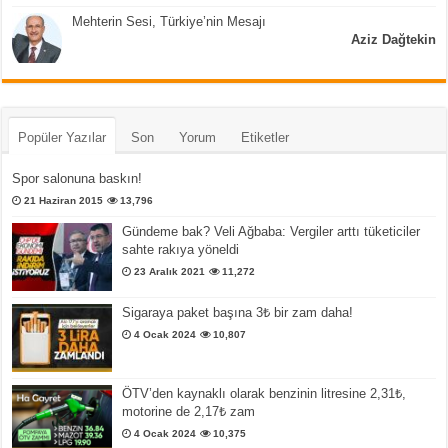
Mehterin Sesi, Türkiye’nin Mesajı
Aziz Dağtekin
Popüler Yazılar
Son
Yorum
Etiketler
Spor salonuna baskın!
21 Haziran 2015
13,796
Gündeme bak? Veli Ağbaba: Vergiler arttı tüketiciler
sahte rakıya yöneldi
23 Aralık 2021
11,272
Sigaraya paket başına 3₺ bir zam daha!
4 Ocak 2024
10,807
ÖTV’den kaynaklı olarak benzinin litresine 2,31₺,
motorine de 2,17₺ zam
4 Ocak 2024
10,375