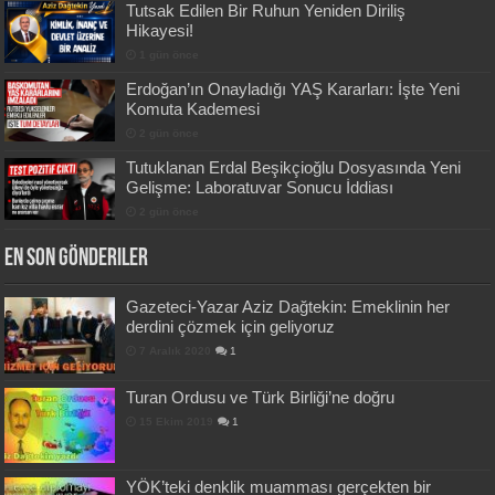
Tutsak Edilen Bir Ruhun Yeniden Diriliş
Hikayesi!
1 gün önce
Erdoğan’ın Onayladığı YAŞ Kararları: İşte Yeni
Komuta Kademesi
2 gün önce
Tutuklanan Erdal Beşikçioğlu Dosyasında Yeni
Gelişme: Laboratuvar Sonucu İddiası
2 gün önce
En Son Gönderiler
Gazeteci-Yazar Aziz Dağtekin: Emeklinin her
derdini çözmek için geliyoruz
7 Aralık 2020
1
Turan Ordusu ve Türk Birliği’ne doğru
15 Ekim 2019
1
YÖK’teki denklik muamması gerçekten bir