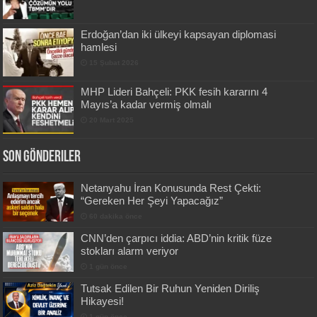
Erdoğan’dan iki ülkeyi kapsayan diplomasi
hamlesi
15 Şubat 2026
MHP Lideri Bahçeli: PKK fesih kararını 4
Mayıs’a kadar vermiş olmalı
20 Mart 2025
Son Gönderiler
Netanyahu İran Konusunda Rest Çekti:
“Gereken Her Şeyi Yapacağız”
60 dakika önce
CNN’den çarpıcı iddia: ABD’nin kritik füze
stokları alarm veriyor
1 gün önce
Tutsak Edilen Bir Ruhun Yeniden Diriliş
Hikayesi!
1 gün önce