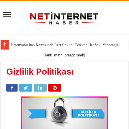
Netanyahu İran Konusunda Rest Çekti: “Gereken Her Şeyi Yapacağız”
[rank_math_breadcrumb]
Gizlilik Politikası