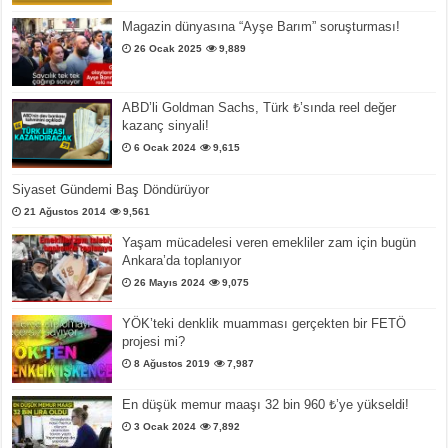
Magazin dünyasına “Ayşe Barım” soruşturması!
26 Ocak 2025
9,889
ABD’li Goldman Sachs, Türk ₺’sında reel değer
kazanç sinyali!
6 Ocak 2024
9,615
Siyaset Gündemi Baş Döndürüyor
21 Ağustos 2014
9,561
Yaşam mücadelesi veren emekliler zam için bugün
Ankara’da toplanıyor
26 Mayıs 2024
9,075
YÖK’teki denklik muamması gerçekten bir FETÖ
projesi mi?
8 Ağustos 2019
7,987
En düşük memur maaşı 32 bin 960 ₺’ye yükseldi!
3 Ocak 2024
7,892