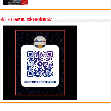
BİZİ TELEGRAM’DA TAKİP EDEBİLİRSİNİZ