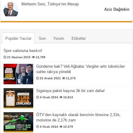
Mehterin Sesi, Türkiye’nin Mesajı
Aziz Dağtekin
Popüler Yazılar
Son
Yorum
Etiketler
Spor salonuna baskın!
21 Haziran 2015
13,799
Gündeme bak? Veli Ağbaba: Vergiler arttı tüketiciler
sahte rakıya yöneldi
23 Aralık 2021
11,275
Sigaraya paket başına 3₺ bir zam daha!
4 Ocak 2024
10,813
ÖTV’den kaynaklı olarak benzinin litresine 2,31₺,
motorine de 2,17₺ zam
4 Ocak 2024
10,379