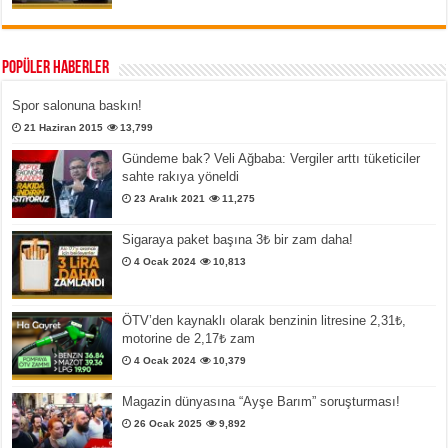
Popüler Haberler
Spor salonuna baskın!
21 Haziran 2015
13,799
Gündeme bak? Veli Ağbaba: Vergiler arttı tüketiciler
sahte rakıya yöneldi
23 Aralık 2021
11,275
Sigaraya paket başına 3₺ bir zam daha!
4 Ocak 2024
10,813
ÖTV’den kaynaklı olarak benzinin litresine 2,31₺,
motorine de 2,17₺ zam
4 Ocak 2024
10,379
Magazin dünyasına “Ayşe Barım” soruşturması!
26 Ocak 2025
9,892