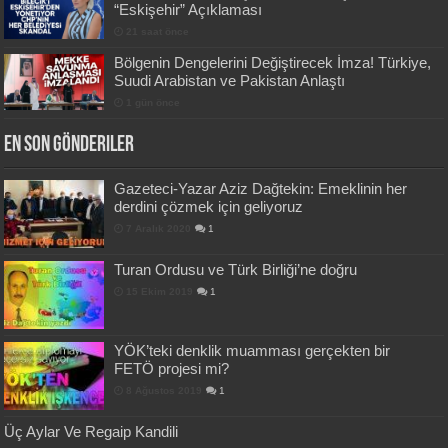
“Eskişehir” Açıklaması
21 saat önce
Bölgenin Dengelerini Değiştirecek İmza! Türkiye,
Suudi Arabistan ve Pakistan Anlaştı
1 gün önce
En Son Gönderiler
Gazeteci-Yazar Aziz Dağtekin: Emeklinin her
derdini çözmek için geliyoruz
7 Aralık 2020
1
Turan Ordusu ve Türk Birliği’ne doğru
15 Ekim 2019
1
YÖK’teki denklik muamması gerçekten bir
FETÖ projesi mi?
8 Ağustos 2019
1
Üç Aylar Ve Regaip Kandili