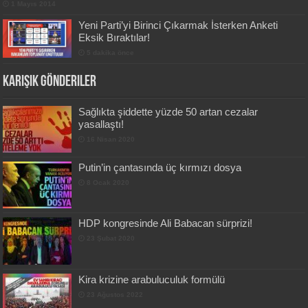
1 Mayıs 2014
Yeni Parti’yi Birinci Çıkarmak İsterken Anketi
Eksik Bıraktılar!
5 dakika önce
Karışık Gönderiler
Sağlıkta şiddette yüzde 50 artan cezalar
yasallaştı!
16 Nisan 2020
Putin’in çantasında üç kırmızı dosya
8 Ocak 2020
HDP kongresinde Ali Babacan sürprizi!
23 Şubat 2020
Kira krizine arabuluculuk formülü
23 Ağustos 2022