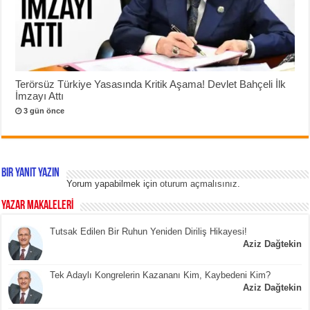
Terörsüz Türkiye Yasasında Kritik Aşama! Devlet Bahçeli İlk
İmzayı Attı
3 gün önce
Bir yanıt yazın
Yorum yapabilmek için
oturum açmalısınız
.
YAZAR MAKALELERİ
Tutsak Edilen Bir Ruhun Yeniden Diriliş Hikayesi!
Aziz Dağtekin
Tek Adaylı Kongrelerin Kazananı Kim, Kaybedeni Kim?
Aziz Dağtekin