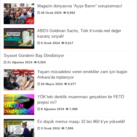
Magazin dünyasına “Ayşe Barım” soruşturması!
26 Ocak 2025
9,892
ABD’li Goldman Sachs, Türk ₺’sında reel değer
kazanç sinyali!
6 Ocak 2024
9,617
Siyaset Gündemi Baş Döndürüyor
21 Ağustos 2014
9,563
Yaşam mücadelesi veren emekliler zam için bugün
Ankara’da toplanıyor
26 Mayıs 2024
9,077
YÖK’teki denklik muamması gerçekten bir FETÖ
projesi mi?
8 Ağustos 2019
7,988
En düşük memur maaşı 32 bin 960 ₺’ye yükseldi!
3 Ocak 2024
7,896