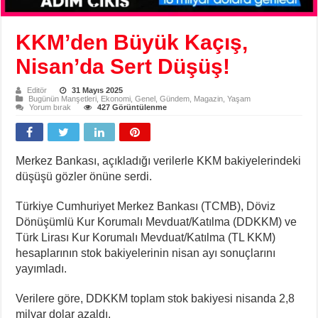
KKM’den Büyük Kaçış,
Nisan’da Sert Düşüş!
Editör
31 Mayıs 2025
Bugünün Manşetleri
,
Ekonomi
,
Genel
,
Gündem
,
Magazin
,
Yaşam
Yorum bırak
427 Görüntülenme
Merkez Bankası, açıkladığı verilerle KKM bakiyelerindeki
düşüşü gözler önüne serdi.
Türkiye Cumhuriyet Merkez Bankası (TCMB), Döviz
Dönüşümlü Kur Korumalı Mevduat/Katılma (DDKKM) ve
Türk Lirası Kur Korumalı Mevduat/Katılma (TL KKM)
hesaplarının stok bakiyelerinin nisan ayı sonuçlarını
yayımladı.
Verilere göre, DDKKM toplam stok bakiyesi nisanda 2,8
milyar dolar azaldı.