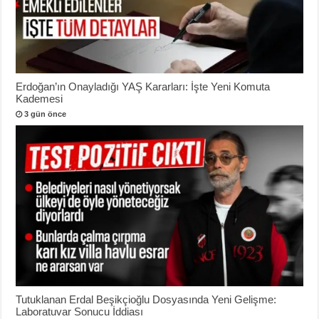
Erdoğan’ın Onayladığı YAŞ Kararları: İşte Yeni Komuta
Kademesi
3 gün önce
Tutuklanan Erdal Beşikçioğlu Dosyasında Yeni Gelişme:
Laboratuvar Sonucu İddiası