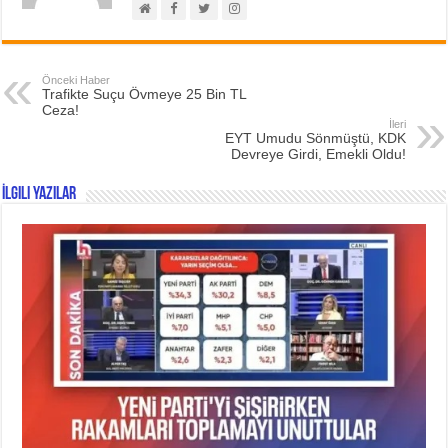
Önceki Haber
Trafikte Suçu Övmeye 25 Bin TL
Ceza!
İleri
EYT Umudu Sönmüştü, KDK
Devreye Girdi, Emekli Oldu!
İlgili Yazılar