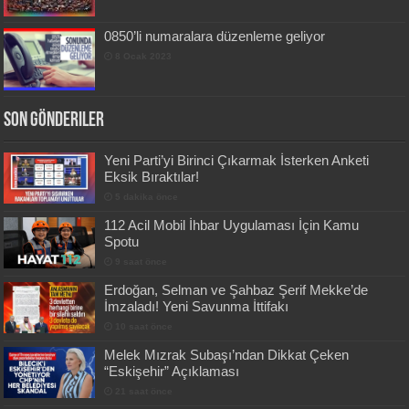
0850’li numaralara düzenleme geliyor
8 Ocak 2023
Son Gönderiler
Yeni Parti’yi Birinci Çıkarmak İsterken Anketi
Eksik Bıraktılar!
5 dakika önce
112 Acil Mobil İhbar Uygulaması İçin Kamu
Spotu
9 saat önce
Erdoğan, Selman ve Şahbaz Şerif Mekke’de
İmzaladı! Yeni Savunma İttifakı
10 saat önce
Melek Mızrak Subaşı’ndan Dikkat Çeken
“Eskişehir” Açıklaması
21 saat önce