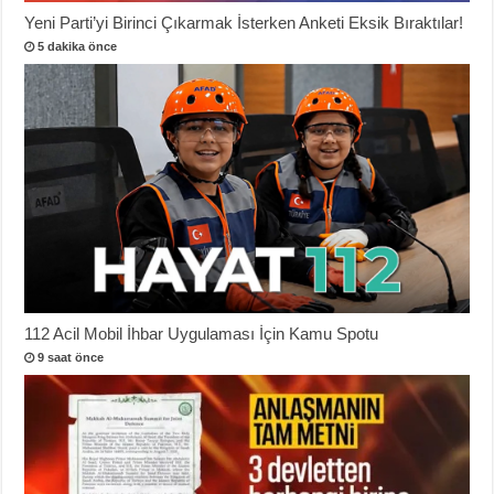
Yeni Parti’yi Birinci Çıkarmak İsterken Anketi Eksik Bıraktılar!
5 dakika önce
112 Acil Mobil İhbar Uygulaması İçin Kamu Spotu
9 saat önce