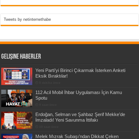
Tweets by netinternethabe
Gelişine Haberler
Yeni Parti’yi Birinci Çıkarmak İsterken Anketi
Eksik Bıraktılar!
5 dakika önce
112 Acil Mobil İhbar Uygulaması İçin Kamu
Spotu
9 saat önce
Erdoğan, Selman ve Şahbaz Şerif Mekke’de
İmzaladı! Yeni Savunma İttifakı
10 saat önce
Melek Mızrak Subaşı’ndan Dikkat Çeken