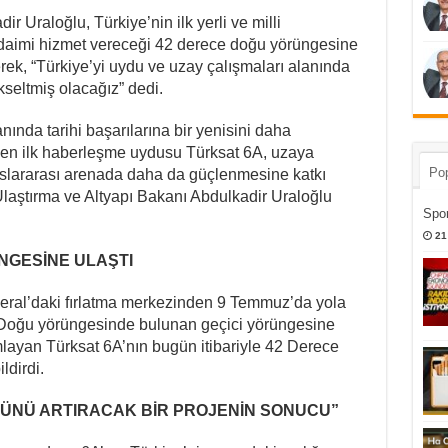
r Uraloğlu, Türkiye’nin ilk yerli ve milli
daimi hizmet vereceği 42 derece doğu yörüngesine
erek, “Türkiye’yi uydu ve uzay çalışmaları alanında
seltmiş olacağız” dedi.
nında tarihi başarılarına bir yenisini daha
etilen ilk haberleşme uydusu Türksat 6A, uzaya
Pop
luslararası arenada daha da güçlenmesine katkı
Ulaştırma ve Altyapı Bakanı Abdulkadir Uraloğlu
Spor
21
ÜNGESİNE ULAŞTI
eral’daki fırlatma merkezinden 9 Temmuz’da yola
Doğu yörüngesinde bulunan geçici yörüngesine
mlayan Türksat 6A’nın bugün itibariyle 42 Derece
ldirdi.
CÜNÜ ARTIRACAK BİR PROJENİN SONUCU”