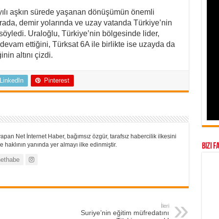
 yılı aşkın sürede yaşanan dönüşümün önemli
rada, demir yolarında ve uzay vatanda Türkiye’nin
ledi. Uraloğlu, Türkiye’nin bölgesinde lider,
vam ettiğini, Türksat 6A ile birlikte ise uzayda da
in altını çizdi.
LinkedIn
Pinterest
apan Net İnternet Haber, bağımsız özgür, tarafsız habercilik ilkesini
 haklının yanında yer almayı ilke edinmiştir.
Bizi F
ethabe
İleri
Suriye’nin eğitim müfredatını