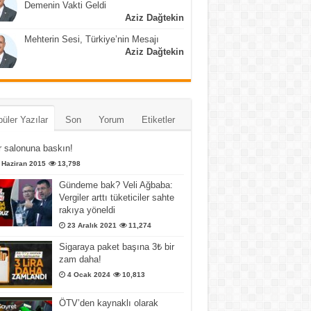
Demenin Vakti Geldi
Aziz Dağtekin
Mehterin Sesi, Türkiye’nin Mesajı
Aziz Dağtekin
üler Yazılar
Son
Yorum
Etiketler
 salonuna baskın!
 Haziran 2015
13,798
Gündeme bak? Veli Ağbaba:
Vergiler arttı tüketiciler sahte
rakıya yöneldi
23 Aralık 2021
11,274
Sigaraya paket başına 3₺ bir
zam daha!
4 Ocak 2024
10,813
ÖTV’den kaynaklı olarak