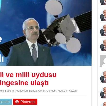
li ve milli uydusu
gesine ulaştı
loji
,
Bugünün Manşetleri
,
Dünya
,
Genel
,
Gündem
,
Magazin
,
Yaşam
nkedIn
Pinterest