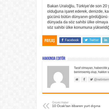
Bakan Uraloğlu, Türkiye’de son 20
olduğuna işaret ederek, denizde, ka
gücünü bütün dünyanın gördüğünü söy
dünyada da söz sahibi ülke olmaya de
söz sahibi ülke konumuna yükseldiğin
Facebook
Twitter
Paylaş
Hakkında Editör
Taraf olmayan, habercilik y
benimsemiş olup, hakkın ve
@netintern
Önceki Haber
10 Ocak’tan itibaren yurt dışına