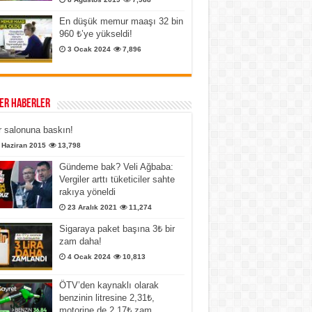
En düşük memur maaşı 32 bin
960 ₺’ye yükseldi!
3 Ocak 2024
7,896
er Haberler
 salonuna baskın!
 Haziran 2015
13,798
Gündeme bak? Veli Ağbaba:
Vergiler arttı tüketiciler sahte
rakıya yöneldi
23 Aralık 2021
11,274
Sigaraya paket başına 3₺ bir
zam daha!
4 Ocak 2024
10,813
ÖTV’den kaynaklı olarak
benzinin litresine 2,31₺,
motorine de 2,17₺ zam