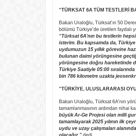
“TÜRKSAT 6A TÜM TESTLERİ B
Bakan Uraloğlu, Türksat’ın 50 Der
bölümü Türkiye’de üretilen faydalı 
“Türksat 6A’nın bu testlerin heps
isterim. Bu kapsamda da, Türkiye
uydumuzun 15 yıllık görevine haz
bulunan daimi yörüngesine geçtiğ
yörüngesine doğru hareketinde d
Türkiye Saatiyle 05:00 sıralarında
bin 786 kilometre uzakta jeosenkr
“TÜRKİYE, ULUSLARARASI OY
Bakan Uraloğlu, Türksat 6A’nın yör
tamamlanmasının ardından nihai ka
büyük Ar-Ge Projesi olan milli gu
tamamlayarak 2025 yılının ilk çey
uydu ve uzay çalışmaları alanınd
olacağız.”
dedi.