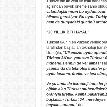
Türkiye’nin ilk yerli ve milli haber
açısından büyük öneme sahip olduğu
vatandaşlarımızın bu uydumuzun 
bilmesi gerekiyor. Bu uydu Türkiy
hem de dünyadaki gücünü artırac
“20 YILLIK BİR HAYAL”
Türksat 6A’nın en yüksek yerlilik o
tarafından başlatılan teknoloji tra
Uraloğlu,
“Ülkemizin uydu operatör
Türksat 3A’nın yanı sıra Türksat 
mühendislerinin de yer alması sağ
yapımında da teknoloji transfer 
uydu tasarım, üretim ve test süre
Ve şu anda da teknoloji transfer 
eğitim alan Türksat mühendislerini
oranıyla ürettik. Aslına bakarsanı
başlatılan Türksat 6A, neredeyse T
hayalin sonucu.”
dedi.