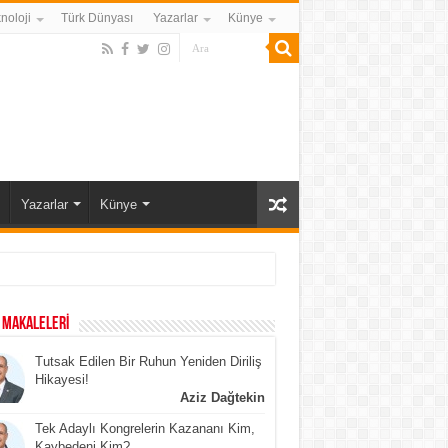
noloji
Türk Dünyası
Yazarlar
Künye
Yazarlar
Künye
 MAKALELERİ
Tutsak Edilen Bir Ruhun Yeniden Diriliş
Hikayesi!
Aziz Dağtekin
Tek Adaylı Kongrelerin Kazananı Kim,
Kaybedeni Kim?