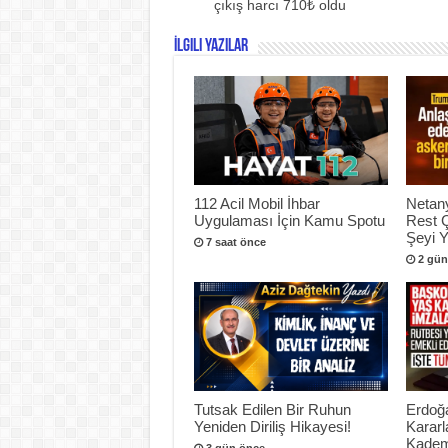
çıkış harcı 710₺ oldu
İlgili Yazılar
112 Acil Mobil İhbar
Netan
Uygulaması İçin Kamu Spotu
Rest 
Şeyi 
7 saat önce
2 gün
Tutsak Edilen Bir Ruhun
Erdoğ
Yeniden Diriliş Hikayesi!
Kararl
Kadem
3 gün önce