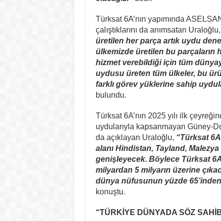
Türksat 6A’nın yapımında ASELSA
çalıştıklarını da anımsatan Uraloğlu,
üretilen her parça artık uydu de
ülkemizde üretilen bu parçaların
hizmet verebildiği için tüm dünyay
uydusu üreten tüm ülkeler, bu ürün
farklı görev yüklerine sahip uydula
bulundu.
Türksat 6A’nın 2025 yılı ilk çeyreği
uydularıyla kapsanmayan Güney-Doğ
da açıklayan Uraloğlu,
“Türksat 6A
alanı Hindistan, Tayland, Malezy
genişleyecek. Böylece Türksat 6A i
milyardan 5 milyarın üzerine çıka
dünya nüfusunun yüzde 65’inden f
konuştu.
“TÜRKİYE DÜNYADA SÖZ SAHİB