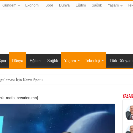
Gündem
Ekonomi
Spor
Dünya
Eğitim
Sağlık
Yaşam
Tek
Spor
Dünya
Eğitim
Sağlık
Yaşam
Teknoloji
Türk Dünyası
ygulaması İçin Kamu Spotu
YAZAR
ank_math_breadcrumb]