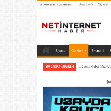
Ana Sayfa
Siyaset
08 AĞU 2026, CUMARTESI
Siyaset
Gündem
Ekonomi
Son Dakika Haberleri
112 Acil Mobil İhbar U
[r