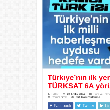
Türkiye’nin ilk yer
TÜRKSAT 6A yörün
Editör
28 Aralık 2024
Bilim ve Tekno
Yorum bırak
864 Görüntülenme
Facebook
Twitter
Li