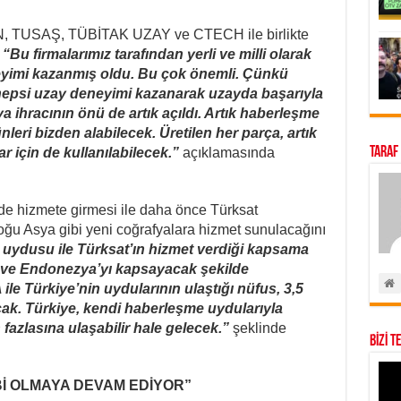
N, TUSAŞ, TÜBİTAK UZAY ve CTECH ile birlikte
“Bu firmalarımız tarafından yerli ve milli olarak
neyimi kazanmış oldu. Bu çok önemli. Çünkü
 hepsi uzay deneyimi kazanarak uzayda başarıyla
a ihracının önü de artık açıldı. Artık haberleşme
leri bizden alabilecek. Üretilen her parça, artık
Taraf
r için de kullanılabilecek.”
açıklamasında
nde hizmete girmesi ile daha önce Türksat
u Asya gibi yeni coğrafyalara hizmet sunulacağını
 uydusu ile Türksat’ın hizmet verdiği kapsama
a ve Endonezya’yı kapsayacak şekilde
le Türkiye’nin uydularının ulaştığı nüfus, 3,5
cak. Türkiye, kendi haberleşme uydularıyla
azlasına ulaşabilir hale gelecek.”
şeklinde
BİZİ T
İ OLMAYA DEVAM EDİYOR”