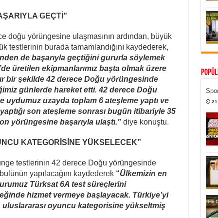
AŞARIYLA GEÇTİ”
ece doğu yörüngesine ulaşmasının ardından, büyük
yük testlerinin burada tamamlandığını kaydederek,
inden de başarıyla geçtiğini gururla söylemek
’de üretilen ekipmanlarımız başta olmak üzere
Popül
ır bir şekilde 42 derece Doğu yörüngesinde
imiz günlerde hareket etti. 42 derece Doğu
Spor
e uydumuz uzayda toplam 6 ateşleme yaptı ve
21
 yaptığı son ateşleme sonrası bugün itibariyle 35
on yörüngesine başarıyla ulaştı.”
diye konuştu.
UNCU KATEGORİSİNE YÜKSELECEK”
ünge testlerinin 42 derece Doğu yörüngesinde
bulünün yapılacağını kaydederek
“
Ülkemizin en
rurumuz Türksat 6A test süreçlerini
reğinde hizmet vermeye başlayacak. Türkiye’yi
a uluslararası oyuncu kategorisine yükseltmiş