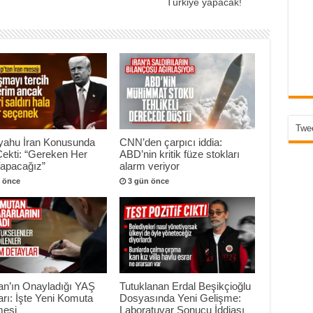
Türkiye yapacak!
Twee
yahu İran Konusunda
CNN’den çarpıcı iddia:
Çekti: “Gereken Her
ABD’nin kritik füze stokları
Yapacağız”
alarm veriyor
 önce
3 gün önce
an’ın Onayladığı YAŞ
Tutuklanan Erdal Beşikçioğlu
arı: İşte Yeni Komuta
Dosyasında Yeni Gelişme:
esi
Laboratuvar Sonucu İddiası