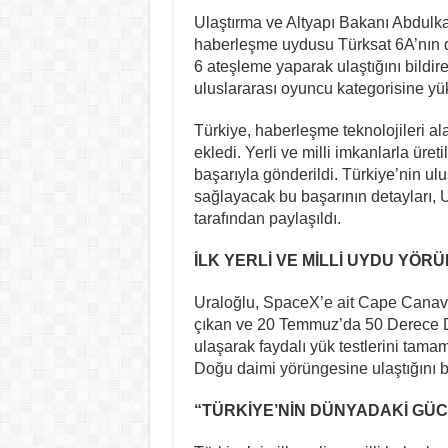
Ulaştırma ve Altyapı Bakanı Abdulkadi
haberleşme uydusu Türksat 6A’nın 
6 ateşleme yaparak ulaştığını bildir
uluslararası oyuncu kategorisine yük
Türkiye, haberleşme teknolojileri ala
ekledi. Yerli ve milli imkanlarla ür
başarıyla gönderildi. Türkiye’nin u
sağlayacak bu başarının detayları, 
tarafından paylaşıldı.
İLK YERLİ VE MİLLİ UYDU YÖR
Uraloğlu, SpaceX’e ait Cape Canav
çıkan ve 20 Temmuz’da 50 Derece 
ulaşarak faydalı yük testlerini tama
Doğu daimi yörüngesine ulaştığını bi
“TÜRKİYE’NİN DÜNYADAKİ GÜ