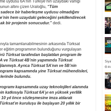
leşme uydusu 6A’nın Türkiye’nin uzaydaki varlığı
nun altını çizen Uraloğlu,
“Tüm
sadece bir haberleşme uydusu olmadığını
e’nin hem uzaydaki geleceğini şekillendirecek
ak bir projenin sonucudur.”
dedi.
ranıyla tamamlanabilmesinin arkasında Türksat
nsfer eğitim programının bulunduğunu vurgulayan
ü Türksat tarafından başlatılan program ile
4A ve Türksat 4B’nin yapımında Türksat
Siy
lanmıştı. Ayrıca Türksat 5A’nın ve 5B’nin
21
programı kapsamında yine Türksat mühendisleri,
çlerinde bulundu.
programı kapsamında uzay teknolojileri alanında
n katkısıyla Türksat 6A’yı en yüksek yerlilik
z 10 yıl önce sözleşmesine imza atılarak
ürksat’ın kuruluşu ile başlayan 20 yıllık bir