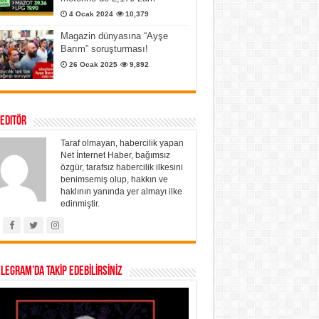
4 Ocak 2024
10,379
Magazin dünyasına “Ayşe
Barım” soruşturması!
26 Ocak 2025
9,892
 Editör
Taraf olmayan, habercilik yapan
Net İnternet Haber, bağımsız
özgür, tarafsız habercilik ilkesini
benimsemiş olup, hakkın ve
haklının yanında yer almayı ilke
edinmiştir.
ELEGRAM’DA TAKİP EDEBİLİRSİNİZ