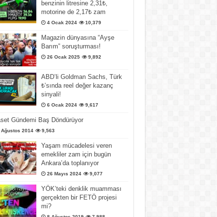
benzinin litresine 2,31₺,
motorine de 2,17₺ zam
4 Ocak 2024
10,379
Magazin dünyasına “Ayşe
Barım” soruşturması!
26 Ocak 2025
9,892
ABD’li Goldman Sachs, Türk
₺’sında reel değer kazanç
sinyali!
6 Ocak 2024
9,617
aset Gündemi Baş Döndürüyor
 Ağustos 2014
9,563
Yaşam mücadelesi veren
emekliler zam için bugün
Ankara’da toplanıyor
26 Mayıs 2024
9,077
YÖK’teki denklik muamması
gerçekten bir FETÖ projesi
mi?
8 Ağustos 2019
7,988