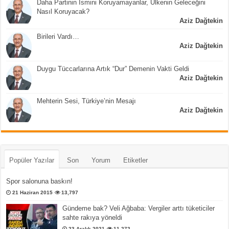
Daha Partinin İsmini Koruyamayanlar, Ülkenin Geleceğini
Nasıl Koruyacak?
Aziz Dağtekin
Birileri Vardı…
Aziz Dağtekin
Duygu Tüccarlarına Artık “Dur” Demenin Vakti Geldi
Aziz Dağtekin
Mehterin Sesi, Türkiye’nin Mesajı
Aziz Dağtekin
Popüler Yazılar
Son
Yorum
Etiketler
Spor salonuna baskın!
21 Haziran 2015
13,797
Gündeme bak? Veli Ağbaba: Vergiler arttı tüketiciler
sahte rakıya yöneldi
23 Aralık 2021
11,272