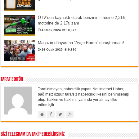
ÖTV’den kaynaklı olarak benzinin litresine 2,31₺,
motorine de 2,17₺ zam
4 Ocak 2024
10,377
Magazin dünyasına “Ayşe Barım” soruşturması!
26 Ocak 2025
9,890
Taraf Editör
Taraf olmayan, habercilik yapan Net İnternet Haber,
bağımsız özgür, tarafsız habercilik ilkesini benimsemiş
olup, hakkın ve haklının yanında yer almayı ilke
edinmiştir.
BİZİ TELEGRAM’DA TAKİP EDEBİLİRSİNİZ