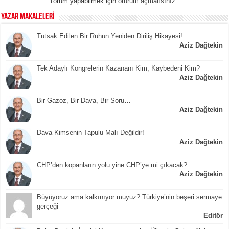
Yorum yapabilmek için
oturum açmalısınız
.
YAZAR MAKALELERİ
Tutsak Edilen Bir Ruhun Yeniden Diriliş Hikayesi!
Aziz Dağtekin
Tek Adaylı Kongrelerin Kazananı Kim, Kaybedeni Kim?
Aziz Dağtekin
Bir Gazoz, Bir Dava, Bir Soru…
Aziz Dağtekin
Dava Kimsenin Tapulu Malı Değildir!
Aziz Dağtekin
CHP’den kopanların yolu yine CHP’ye mi çıkacak?
Aziz Dağtekin
Büyüyoruz ama kalkınıyor muyuz? Türkiye’nin beşeri sermaye
gerçeği
Editör