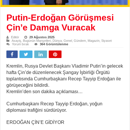
Putin-Erdoğan Görüşmesi
Çin’e Damga Vuracak
Editör
29 Ağustos 2025
Asayiş
,
Bugünün Manşetleri
,
Dünya
,
Genel
,
Gündem
,
Magazin
,
Siyaset
Yorum bırak
364 Görüntülenme
Kremlin, Rusya Devlet Başkanı Vladimir Putin’in gelecek
hafta Çin’de düzenlenecek Şangay İşbirliği Örgütü
toplantısında Cumhurbaşkanı Recep Tayyip Erdoğan ile
görüşeceğini bildirdi.
Kremlin’den son dakika açıklaması…
Cumhurbaşkanı Recep Tayyip Erdoğan, yoğun
diplomasi trafiğini sürdürüyor.
ERDOĞAN ÇİN’E GİDİYOR