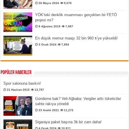
26 Mayıs 2024
9,076
YÖK’teki denklik muamması gerçekten bir FETÖ
projesi mi?
8 Ağustos 2019
7,987
En düşük memur maaşı 32 bin 960 ₺’ye yükseldi!
3 Ocak 2024
7,894
Popüler Haberler
Spor salonuna baskın!
21 Haziran 2015
13,797
Gündeme bak? Veli Ağbaba: Vergiler arttı tüketiciler
sahte rakıya yöneldi
23 Aralık 2021
11,272
Sigaraya paket başına 3₺ bir zam daha!
4 Ocak 2024
10,811