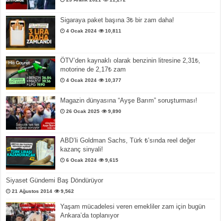
Sigaraya paket başına 3₺ bir zam daha!
4 Ocak 2024
10,811
ÖTV’den kaynaklı olarak benzinin litresine 2,31₺,
motorine de 2,17₺ zam
4 Ocak 2024
10,377
Magazin dünyasına “Ayşe Barım” soruşturması!
26 Ocak 2025
9,890
ABD’li Goldman Sachs, Türk ₺’sında reel değer
kazanç sinyali!
6 Ocak 2024
9,615
Siyaset Gündemi Baş Döndürüyor
21 Ağustos 2014
9,562
Yaşam mücadelesi veren emekliler zam için bugün
Ankara’da toplanıyor