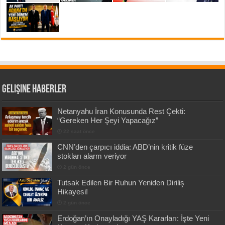
Gelişine Haberler
Netanyahu İran Konusunda Rest Çekti:
“Gereken Her Şeyi Yapacağız”
22 saat önce
CNN’den çarpıcı iddia: ABD’nin kritik füze
stokları alarm veriyor
2 gün önce
Tutsak Edilen Bir Ruhun Yeniden Diriliş
Hikayesi!
2 gün önce
Erdoğan’ın Onayladığı YAŞ Kararları: İşte Yeni