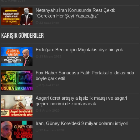
1 Mayıs 2014
Netanyahu İran Konusunda Rest Çekti:
“Gereken Her Şeyi Yapacağız”
22 saat önce
Karışık Gönderiler
Erdoğan: Benim için Miçotakis diye biri yok
23 Mayıs 2022
Fox Haber Sunucusu Fatih Portakal o iddiasında
böyle çark etti!
6 Şubat 2020
Asgari ücret artışıyla işsizlik maaşı ve asgari
geçim indirimi de zamlanacak
8 Aralık 2020
İran, Güney Kore’deki 9 milyar dolarını istiyor!
12 Haziran 2020