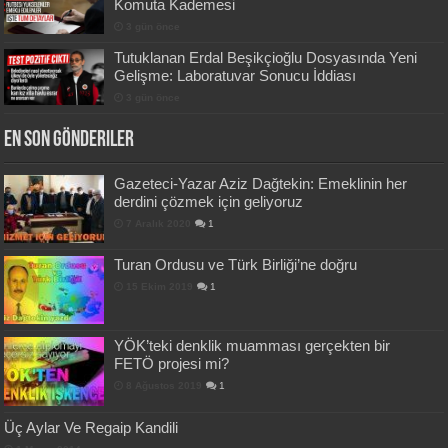
Komuta Kademesi
3 gün önce
Tutuklanan Erdal Beşikçioğlu Dosyasında Yeni
Gelişme: Laboratuvar Sonucu İddiası
3 gün önce
En Son Gönderiler
Gazeteci-Yazar Aziz Dağtekin: Emeklinin her
derdini çözmek için geliyoruz
7 Aralık 2020
1
Turan Ordusu ve Türk Birliği’ne doğru
15 Ekim 2019
1
YÖK’teki denklik muamması gerçekten bir
FETÖ projesi mi?
8 Ağustos 2019
1
Üç Aylar Ve Regaip Kandili