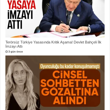
Terörsüz Türkiye Yasasında Kritik Aşama! Devlet Bahçeli İlk
İmzayı Attı
3 gün önce