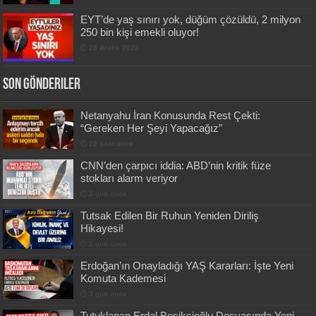
EYT’de yaş sınırı yok, düğüm çözüldü, 2 milyon
250 bin kişi emekli oluyor!
28 Aralık 2022
Son Gönderiler
Netanyahu İran Konusunda Rest Çekti:
“Gereken Her Şeyi Yapacağız”
22 saat önce
CNN’den çarpıcı iddia: ABD’nin kritik füze
stokları alarm veriyor
2 gün önce
Tutsak Edilen Bir Ruhun Yeniden Diriliş
Hikayesi!
2 gün önce
Erdoğan’ın Onayladığı YAŞ Kararları: İşte Yeni
Komuta Kademesi
3 gün önce
Tutuklanan Erdal Beşikçioğlu Dosyasında Yeni