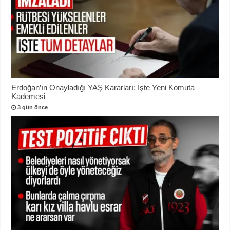
Erdoğan’ın Onayladığı YAŞ Kararları: İşte Yeni Komuta
Kademesi
3 gün önce