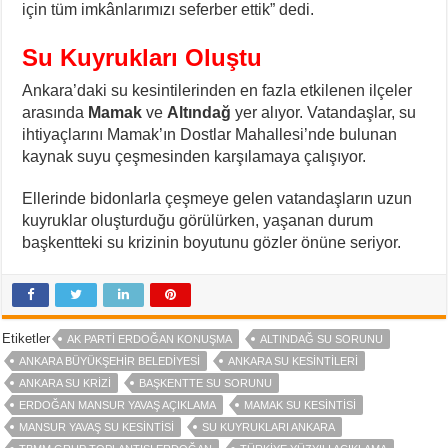
için tüm imkânlarımızı seferber ettik” dedi.
Su Kuyrukları Oluştu
Ankara’daki su kesintilerinden en fazla etkilenen ilçeler
arasında
Mamak
ve
Altındağ
yer alıyor. Vatandaşlar, su
ihtiyaçlarını Mamak’ın Dostlar Mahallesi’nde bulunan
kaynak suyu çeşmesinden karşılamaya çalışıyor.
Ellerinde bidonlarla çeşmeye gelen vatandaşların uzun
kuyruklar oluşturduğu görülürken, yaşanan durum
başkentteki su krizinin boyutunu gözler önüne seriyor.
Etiketler
AK PARTI ERDOĞAN KONUŞMA
ALTINDAĞ SU SORUNU
ANKARA BÜYÜKŞEHIR BELEDIYESI
ANKARA SU KESINTILERI
ANKARA SU KRIZI
BAŞKENTTE SU SORUNU
ERDOĞAN MANSUR YAVAŞ AÇIKLAMA
MAMAK SU KESINTISI
MANSUR YAVAŞ SU KESINTISI
SU KUYRUKLARI ANKARA