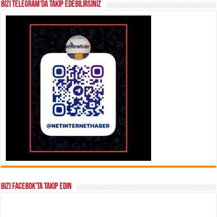
BİZİ TELEGRAM’DA TAKİP EDEBİLİRSİNİZ
Bizi Facebok’ta takip edin