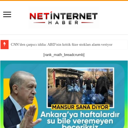
CNN’den çarpıcı iddia: ABD’nin kritik füze stokları alarm veriyor
Tutsak Edilen Bir Ruhun Yeniden Diriliş Hikayesi!
[rank_math_breadcrumb]