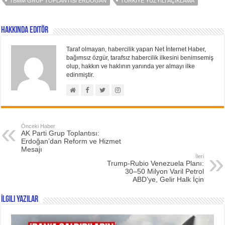
TBMM GRUP TOPLANTISI ERDOĞAN
TÜRKIYE YÜZYILI AÇIKLAMA
Hakkında Editör
Taraf olmayan, habercilik yapan Net İnternet Haber,
bağımsız özgür, tarafsız habercilik ilkesini benimsemiş
olup, hakkın ve haklının yanında yer almayı ilke
edinmiştir.
Önceki Haber
AK Parti Grup Toplantısı:
Erdoğan’dan Reform ve Hizmet
Mesajı
İleri
Trump-Rubio Venezuela Planı:
30–50 Milyon Varil Petrol
ABD’ye, Gelir Halk İçin
İlgili Yazılar