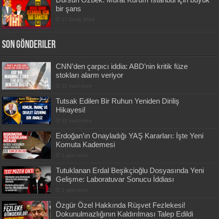
bir şans
17 Ocak 2024
Son Gönderiler
CNN’den çarpıcı iddia: ABD’nin kritik füze
stokları alarm veriyor
12 saat önce
Tutsak Edilen Bir Ruhun Yeniden Diriliş
Hikayesi!
12 saat önce
Erdoğan’ın Onayladığı YAŞ Kararları: İşte Yeni
Komuta Kademesi
1 gün önce
Tutuklanan Erdal Beşikçioğlu Dosyasında Yeni
Gelişme: Laboratuvar Sonucu İddiası
1 gün önce
Özgür Özel Hakkında Rüşvet Fezlekesi!
Dokunulmazlığının Kaldırılması Talep Edildi