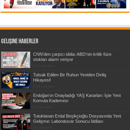
Gelişine Haberler
CNN’den çarpıcı iddia: ABD’nin kritik füze
stokları alarm veriyor
12 saat önce
Tutsak Edilen Bir Ruhun Yeniden Diriliş
Hikayesi!
12 saat önce
Erdoğan’ın Onayladığı YAŞ Kararları: İşte Yeni
Komuta Kademesi
1 gün önce
Tutuklanan Erdal Beşikçioğlu Dosyasında Yeni
Gelişme: Laboratuvar Sonucu İddiası
1 gün önce