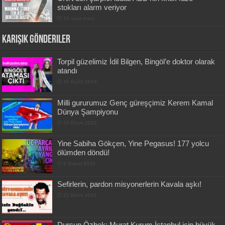
stokları alarm veriyor
12 saat önce
Karışık Gönderiler
Torpil güzelimiz İdil Bilgen, Bingöl’e doktor olarak
atandı
16 Eylül 2024
Milli gururumuz Genç güreşçimiz Kerem Kamal
Dünya Şampiyonu
20 Ekim 2022
Yine Sabiha Gökçen, Yine Pegasus! 177 yolcu
ölümden döndü!
5 Şubat 2020
Sefirlerin, pardon misyonerlerin Kavala aşkı!
21 Ekim 2021
Dursun Özbek: Murat Kurum İstanbul için büyük