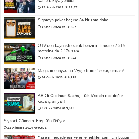
sahte rakıya yöneldi
23 Aralık 2021
11,271
Sigaraya paket başına 3₺ bir zam daha!
4 Ocak 2024
10,807
ÖTV’den kaynaklı olarak benzinin litresine 2,31₺,
motorine de 2,17₺ zam
4 Ocak 2024
10,374
Magazin dünyasına “Ayşe Barım” soruşturması!
26 Ocak 2025
9,889
ABD’li Goldman Sachs, Türk ₺’sında reel değer
kazanç sinyali!
6 Ocak 2024
9,613
Siyaset Gündemi Baş Döndürüyor
21 Ağustos 2014
9,561
Yaşam mücadelesi veren emekliler zam için bugün