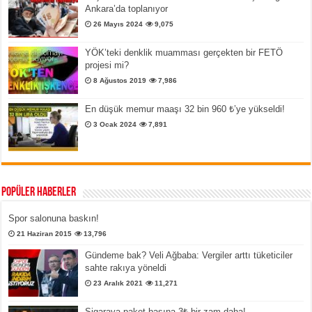
Ankara’da toplanıyor
26 Mayıs 2024
9,075
YÖK’teki denklik muamması gerçekten bir FETÖ
projesi mi?
8 Ağustos 2019
7,986
En düşük memur maaşı 32 bin 960 ₺’ye yükseldi!
3 Ocak 2024
7,891
Popüler Haberler
Spor salonuna baskın!
21 Haziran 2015
13,796
Gündeme bak? Veli Ağbaba: Vergiler arttı tüketiciler
sahte rakıya yöneldi
23 Aralık 2021
11,271
Sigaraya paket başına 3₺ bir zam daha!