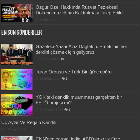
Özgür Özel Hakkında Rüşvet Fezlekesi!
Dokunulmazlığının Kaldırılması Talep Edildi
1 gün önce
En Son Gönderiler
Gazeteci-Yazar Aziz Dağtekin: Emeklinin her
derdini çözmek için geliyoruz
7 Aralık 2020
1
Turan Ordusu ve Türk Birliği’ne doğru
15 Ekim 2019
1
YÖK’teki denklik muamması gerçekten bir
FETÖ projesi mi?
8 Ağustos 2019
1
Üç Aylar Ve Regaip Kandili
1 Mayıs 2014
CNN’den çarpıcı iddia: ABD’nin kritik füze