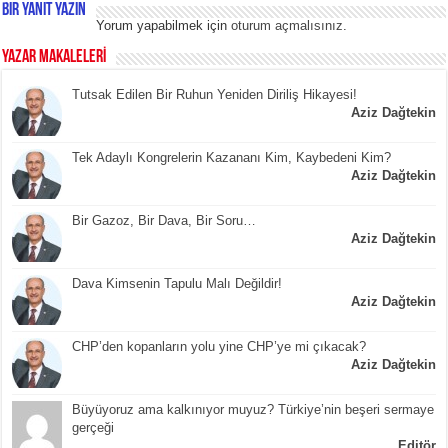
Bir yanıt yazın
Yorum yapabilmek için
oturum açmalısınız
.
YAZAR MAKALELERİ
Tutsak Edilen Bir Ruhun Yeniden Diriliş Hikayesi!
Aziz Dağtekin
Tek Adaylı Kongrelerin Kazananı Kim, Kaybedeni Kim?
Aziz Dağtekin
Bir Gazoz, Bir Dava, Bir Soru…
Aziz Dağtekin
Dava Kimsenin Tapulu Malı Değildir!
Aziz Dağtekin
CHP’den kopanların yolu yine CHP’ye mi çıkacak?
Aziz Dağtekin
Büyüyoruz ama kalkınıyor muyuz? Türkiye’nin beşeri sermaye
gerçeği
Editör