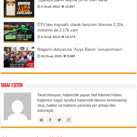
4 Ocak 2024
10,807
ÖTV’den kaynaklı olarak benzinin litresine 2,31₺,
motorine de 2,17₺ zam
4 Ocak 2024
10,374
Magazin dünyasına “Ayşe Barım” soruşturması!
26 Ocak 2025
9,889
Taraf Editör
Taraf olmayan, habercilik yapan Net İnternet Haber,
bağımsız özgür, tarafsız habercilik ilkesini benimsemiş
olup, hakkın ve haklının yanında yer almayı ilke
edinmiştir.