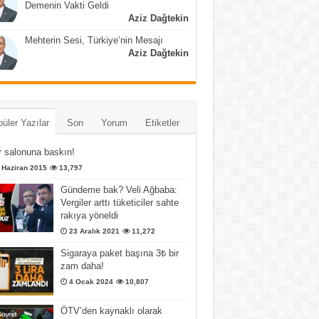
Demenin Vakti Geldi
Aziz Dağtekin
Mehterin Sesi, Türkiye’nin Mesajı
Aziz Dağtekin
üler Yazılar
Son
Yorum
Etiketler
 salonuna baskın!
 Haziran 2015
13,797
Gündeme bak? Veli Ağbaba:
Vergiler arttı tüketiciler sahte
rakıya yöneldi
23 Aralık 2021
11,272
Sigaraya paket başına 3₺ bir
zam daha!
4 Ocak 2024
10,807
ÖTV’den kaynaklı olarak