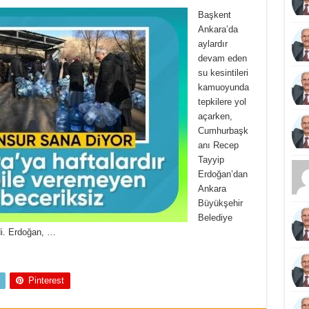
Başkent
Ankara’da
aylardır
devam eden
su kesintileri
kamuoyunda
tepkilere yol
açarken,
Cumhurbaşk
anı Recep
Tayyip
Erdoğan’dan
Ankara
Büyükşehir
Belediye
di. Erdoğan, …
Pinterest