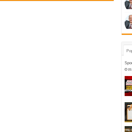
Pop
Spor
21