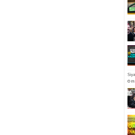
Siy
21