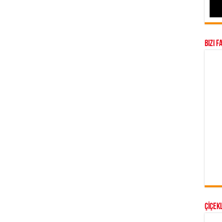
Bizi F
ÇİÇEKL