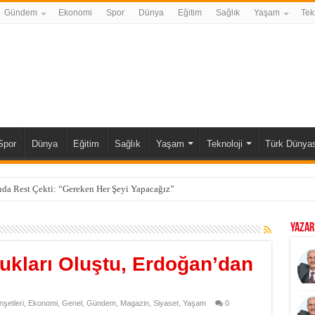
Gündem
Ekonomi
Spor
Dünya
Eğitim
Sağlık
Yaşam
Tek
Spor
Dünya
Eğitim
Sağlık
Yaşam
Teknoloji
Türk Dünyas
da Rest Çekti: “Gereken Her Şeyi Yapacağız”
YAZAR
ukları Oluştu, Erdoğan’dan
şetleri
,
Ekonomi
,
Genel
,
Gündem
,
Magazin
,
Siyaset
,
Yaşam
0