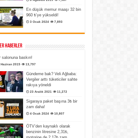
En düşük memur maaşı 32 bin
960 ₺’ye yükseldi!
3 Ocak 2024
7,893
er Haberler
 salonuna baskın!
 Haziran 2015
13,797
Gündeme bak? Veli Ağbaba:
Vergiler arttı tüketiciler sahte
rakıya yöneldi
23 Aralık 2021
11,272
Sigaraya paket başına 3₺ bir
zam daha!
4 Ocak 2024
10,807
ÖTV’den kaynaklı olarak
benzinin litresine 2,31₺,
motorine de 2,17₺ zam