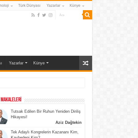
noloji
Türk Dünyası
Yazarlar
Künye
ı
Yazarlar
Künye
 MAKALELERİ
Tutsak Edilen Bir Ruhun Yeniden Diriliş
Hikayesi!
Aziz Dağtekin
Tek Adaylı Kongrelerin Kazananı Kim,
Kaybedeni Kim?