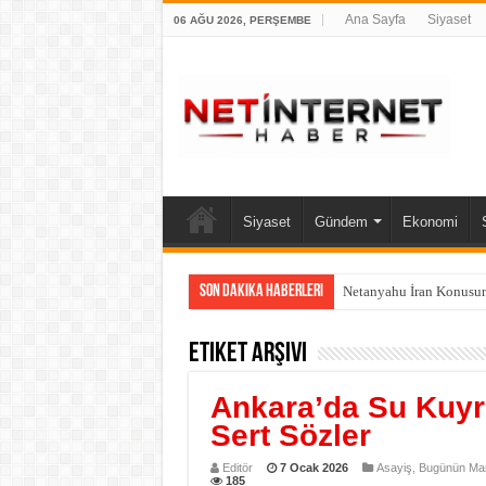
Ana Sayfa
Siyaset
06 AĞU 2026, PERŞEMBE
Siyaset
Gündem
Ekonomi
Son Dakika Haberleri
Netanyahu İran Konusun
Etiket Arşivi
Ankara’da Su Kuyr
Sert Sözler
Editör
7 Ocak 2026
Asayiş
,
Bugünün Man
185