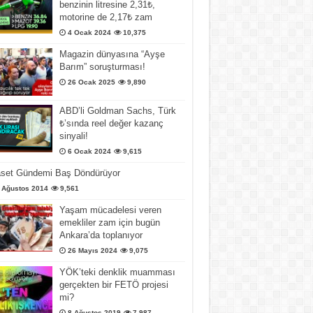
benzinin litresine 2,31₺,
motorine de 2,17₺ zam
4 Ocak 2024
10,375
Magazin dünyasına “Ayşe
Barım” soruşturması!
26 Ocak 2025
9,890
ABD’li Goldman Sachs, Türk
₺’sında reel değer kazanç
sinyali!
6 Ocak 2024
9,615
aset Gündemi Baş Döndürüyor
 Ağustos 2014
9,561
Yaşam mücadelesi veren
emekliler zam için bugün
Ankara’da toplanıyor
26 Mayıs 2024
9,075
YÖK’teki denklik muamması
gerçekten bir FETÖ projesi
mi?
8 Ağustos 2019
7,987