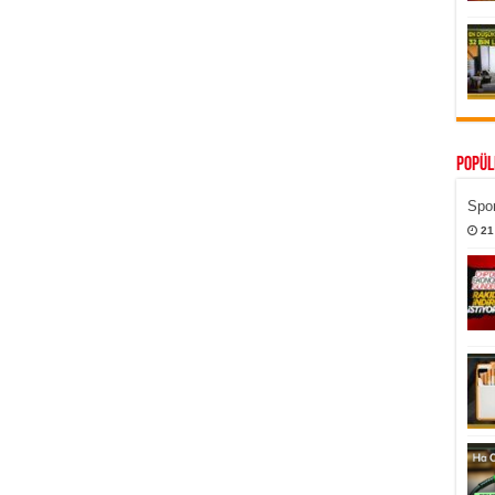
Popül
Spor
21