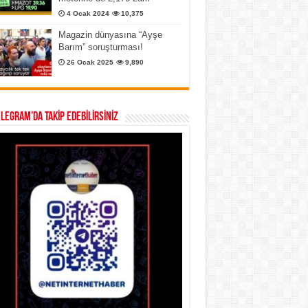
4 Ocak 2024
10,375
Magazin dünyasına “Ayşe
Barım” soruşturması!
26 Ocak 2025
9,890
ELEGRAM’DA TAKİP EDEBİLİRSİNİZ