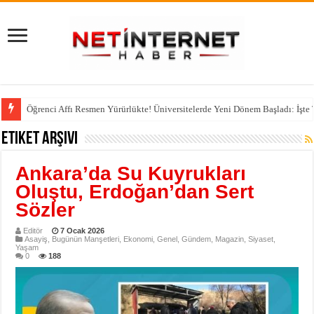
Öğrenci Affı Resmen Yürürlükte! Üniversitelerde Yeni Dönem Başladı: İşte
Etiket Arşivi
Ankara’da Su Kuyrukları
Oluştu, Erdoğan’dan Sert
Sözler
Editör
7 Ocak 2026
Asayiş
,
Bugünün Manşetleri
,
Ekonomi
,
Genel
,
Gündem
,
Magazin
,
Siyaset
,
Yaşam
0
188