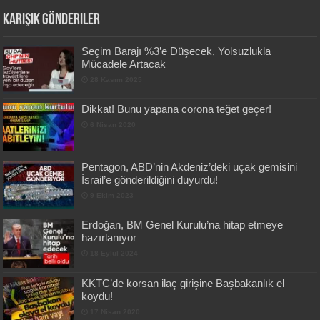
Karışık Gönderiler
Seçim Barajı %3’e Düşecek, Yolsuzlukla
Mücadele Artacak
28 Kasım 2025
Dikkat! Bunu yapana corona teğet geçer!
6 Nisan 2020
Pentagon, ABD’nin Akdeniz’deki uçak gemisini
İsrail’e gönderildiğini duyurdu!
9 Ekim 2023
Erdoğan, BM Genel Kurulu’na hitap etmeye
hazırlanıyor
18 Eylül 2024
KKTC’de korsan ilaç girişine Başbakanlık el
koydu!
17 Nisan 2020