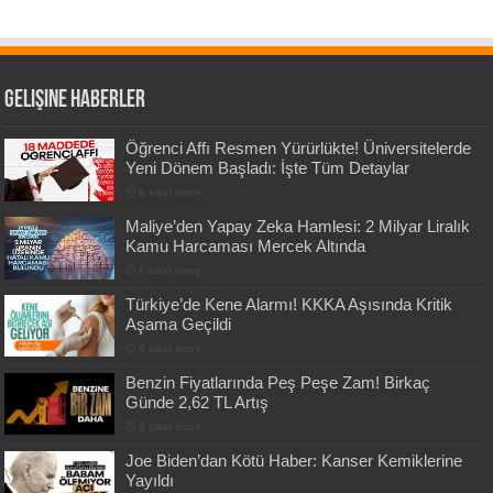
Gelişine Haberler
Öğrenci Affı Resmen Yürürlükte! Üniversitelerde
Yeni Dönem Başladı: İşte Tüm Detaylar
6 saat önce
Maliye’den Yapay Zeka Hamlesi: 2 Milyar Liralık
Kamu Harcaması Mercek Altında
6 saat önce
Türkiye’de Kene Alarmı! KKKA Aşısında Kritik
Aşama Geçildi
8 saat önce
Benzin Fiyatlarında Peş Peşe Zam! Birkaç
Günde 2,62 TL Artış
9 saat önce
Joe Biden’dan Kötü Haber: Kanser Kemiklerine
Yayıldı