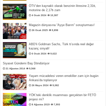
ÖTV’den kaynaklı olarak benzinin litresine 2,31₺,
motorine de 2,17₺ zam
4 Ocak 2024
10,387
Magazin dünyasına “Ayşe Barım” soruşturması!
26 Ocak 2025
9,898
ABD’li Goldman Sachs, Türk ₺’sında reel değer
kazanç sinyali!
6 Ocak 2024
9,622
Siyaset Gündemi Baş Döndürüyor
21 Ağustos 2014
9,568
Yaşam mücadelesi veren emekliler zam için bugün
Ankara’da toplanıyor
26 Mayıs 2024
9,082
YÖK’teki denklik muamması gerçekten bir FETÖ
projesi mi?
8 Ağustos 2019
7,993