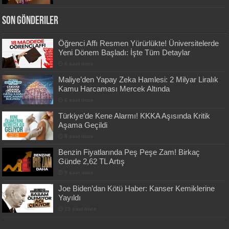
Son Gönderiler
Öğrenci Affı Resmen Yürürlükte! Üniversitelerde
Yeni Dönem Başladı: İşte Tüm Detaylar
6 saat önce
Maliye’den Yapay Zeka Hamlesi: 2 Milyar Liralık
Kamu Harcaması Mercek Altında
6 saat önce
Türkiye’de Kene Alarmı! KKKA Aşısında Kritik
Aşama Geçildi
8 saat önce
Benzin Fiyatlarında Peş Peşe Zam! Birkaç
Günde 2,62 TL Artış
9 saat önce
Joe Biden’dan Kötü Haber: Kanser Kemiklerine
Yayıldı
13 saat önce