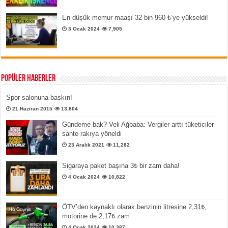
En düşük memur maaşı 32 bin 960 ₺’ye yükseldi!
3 Ocak 2024
7,905
Popüler Haberler
Spor salonuna baskın!
21 Haziran 2015
13,804
Gündeme bak? Veli Ağbaba: Vergiler arttı tüketiciler
sahte rakıya yöneldi
23 Aralık 2021
11,282
Sigaraya paket başına 3₺ bir zam daha!
4 Ocak 2024
10,822
ÖTV’den kaynaklı olarak benzinin litresine 2,31₺,
motorine de 2,17₺ zam
4 Ocak 2024
10,387