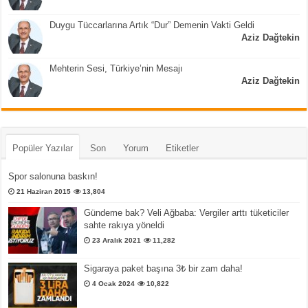
Duygu Tüccarlarına Artık “Dur” Demenin Vakti Geldi
Aziz Dağtekin
Mehterin Sesi, Türkiye’nin Mesajı
Aziz Dağtekin
Popüler Yazılar
Son
Yorum
Etiketler
Spor salonuna baskın!
21 Haziran 2015
13,804
Gündeme bak? Veli Ağbaba: Vergiler arttı tüketiciler
sahte rakıya yöneldi
23 Aralık 2021
11,282
Sigaraya paket başına 3₺ bir zam daha!
4 Ocak 2024
10,822