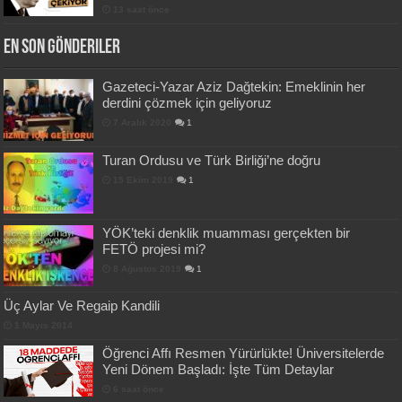
13 saat önce
En Son Gönderiler
Gazeteci-Yazar Aziz Dağtekin: Emeklinin her
derdini çözmek için geliyoruz
7 Aralık 2020
1
Turan Ordusu ve Türk Birliği’ne doğru
15 Ekim 2019
1
YÖK’teki denklik muamması gerçekten bir
FETÖ projesi mi?
8 Ağustos 2019
1
Üç Aylar Ve Regaip Kandili
1 Mayıs 2014
Öğrenci Affı Resmen Yürürlükte! Üniversitelerde
Yeni Dönem Başladı: İşte Tüm Detaylar
6 saat önce