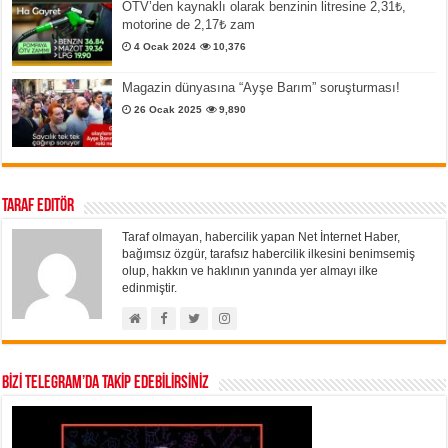
ÖTV’den kaynaklı olarak benzinin litresine 2,31₺,
motorine de 2,17₺ zam
4 Ocak 2024
10,376
Magazin dünyasına “Ayşe Barım” soruşturması!
26 Ocak 2025
9,890
Taraf Editör
Taraf olmayan, habercilik yapan Net İnternet Haber,
bağımsız özgür, tarafsız habercilik ilkesini benimsemiş
olup, hakkın ve haklının yanında yer almayı ilke
edinmiştir.
BİZİ TELEGRAM’DA TAKİP EDEBİLİRSİNİZ