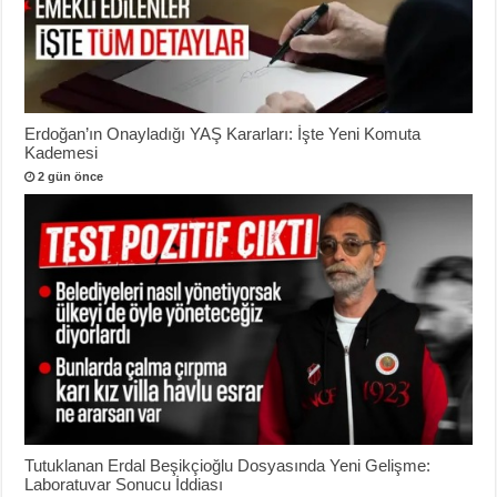
Erdoğan’ın Onayladığı YAŞ Kararları: İşte Yeni Komuta
Kademesi
2 gün önce
Tutuklanan Erdal Beşikçioğlu Dosyasında Yeni Gelişme:
Laboratuvar Sonucu İddiası