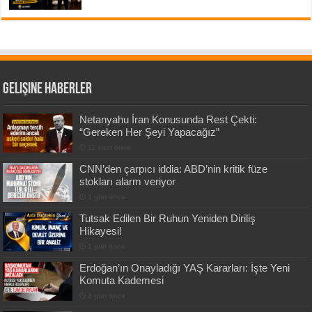
Gelişine Haberler
Netanyahu İran Konusunda Rest Çekti:
“Gereken Her Şeyi Yapacağız”
11 saat önce
CNN’den çarpıcı iddia: ABD’nin kritik füze
stokları alarm veriyor
1 gün önce
Tutsak Edilen Bir Ruhun Yeniden Diriliş
Hikayesi!
1 gün önce
Erdoğan’ın Onayladığı YAŞ Kararları: İşte Yeni
Komuta Kademesi
2 gün önce