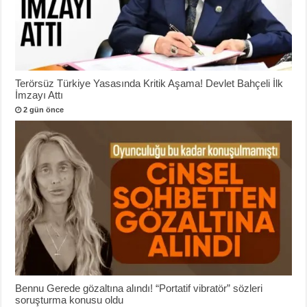
Terörsüz Türkiye Yasasında Kritik Aşama! Devlet Bahçeli İlk
İmzayı Attı
2 gün önce
Bennu Gerede gözaltına alındı! “Portatif vibratör” sözleri
soruşturma konusu oldu