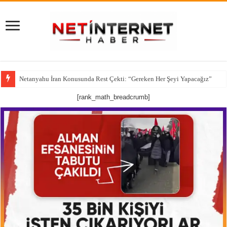
Netanyahu İran Konusunda Rest Çekti: “Gereken Her Şeyi Yapacağız”
CNN’den çarpıcı iddia: ABD’nin kritik füze stokları alarm veriyor
[rank_math_breadcrumb]