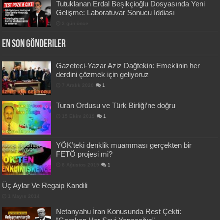
Tutuklanan Erdal Beşikçioğlu Dosyasında Yeni
Gelişme: Laboratuvar Sonucu İddiası
2 gün önce
En Son Gönderiler
Gazeteci-Yazar Aziz Dağtekin: Emeklinin her
derdini çözmek için geliyoruz
7 Aralık 2020
1
Turan Ordusu ve Türk Birliği’ne doğru
15 Ekim 2019
1
YÖK’teki denklik muamması gerçekten bir
FETÖ projesi mi?
8 Ağustos 2019
1
Üç Aylar Ve Regaip Kandili
1 Mayıs 2014
Netanyahu İran Konusunda Rest Çekti: