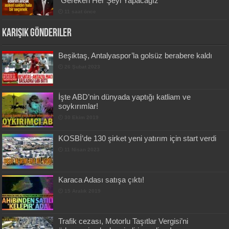
“Gereken Her Şeyi Yapacağız”
11 saat önce
Karışık Gönderiler
Beşiktaş, Antalyaspor’la golsüz berabere kaldı
26 Şubat 2023
İşte ABD’nin dünyada yaptığı katliam ve
soykırımlar!
30 Ekim 2019
KOSBİ’de 130 şirket yeni yatırım için start verdi
11 Nisan 2023
Karaca Adası satışa çıktı!
15 Aralık 2019
Trafik cezası, Motorlu Taşıtlar Vergisi’ni