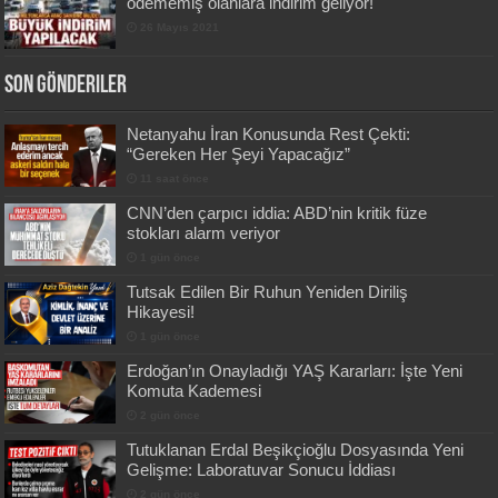
ödememiş olanlara indirim geliyor!
26 Mayıs 2021
Son Gönderiler
Netanyahu İran Konusunda Rest Çekti:
“Gereken Her Şeyi Yapacağız”
11 saat önce
CNN’den çarpıcı iddia: ABD’nin kritik füze
stokları alarm veriyor
1 gün önce
Tutsak Edilen Bir Ruhun Yeniden Diriliş
Hikayesi!
1 gün önce
Erdoğan’ın Onayladığı YAŞ Kararları: İşte Yeni
Komuta Kademesi
2 gün önce
Tutuklanan Erdal Beşikçioğlu Dosyasında Yeni
Gelişme: Laboratuvar Sonucu İddiası
2 gün önce