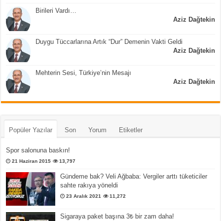
Birileri Vardı…
Aziz Dağtekin
Duygu Tüccarlarına Artık “Dur” Demenin Vakti Geldi
Aziz Dağtekin
Mehterin Sesi, Türkiye’nin Mesajı
Aziz Dağtekin
Popüler Yazılar
Son
Yorum
Etiketler
Spor salonuna baskın!
21 Haziran 2015
13,797
Gündeme bak? Veli Ağbaba: Vergiler arttı tüketiciler
sahte rakıya yöneldi
23 Aralık 2021
11,272
Sigaraya paket başına 3₺ bir zam daha!