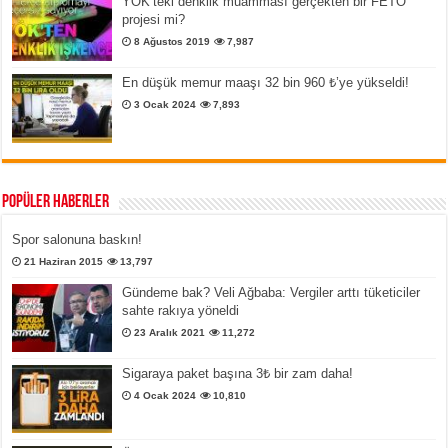
YÖK’teki denklik muamması gerçekten bir FETÖ
projesi mi?
8 Ağustos 2019
7,987
En düşük memur maaşı 32 bin 960 ₺’ye yükseldi!
3 Ocak 2024
7,893
Popüler Haberler
Spor salonuna baskın!
21 Haziran 2015
13,797
Gündeme bak? Veli Ağbaba: Vergiler arttı tüketiciler
sahte rakıya yöneldi
23 Aralık 2021
11,272
Sigaraya paket başına 3₺ bir zam daha!
4 Ocak 2024
10,810