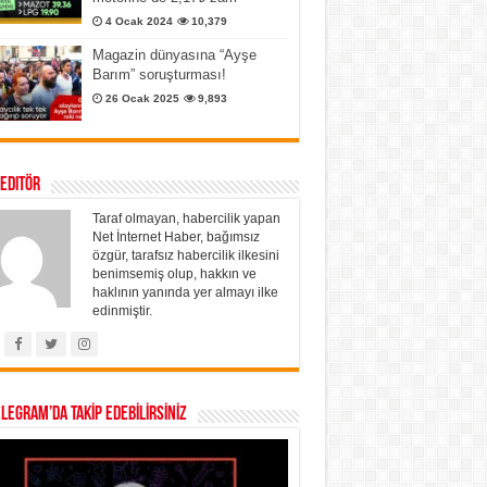
4 Ocak 2024
10,379
Magazin dünyasına “Ayşe
Barım” soruşturması!
26 Ocak 2025
9,893
 Editör
Taraf olmayan, habercilik yapan
Net İnternet Haber, bağımsız
özgür, tarafsız habercilik ilkesini
benimsemiş olup, hakkın ve
haklının yanında yer almayı ilke
edinmiştir.
ELEGRAM’DA TAKİP EDEBİLİRSİNİZ