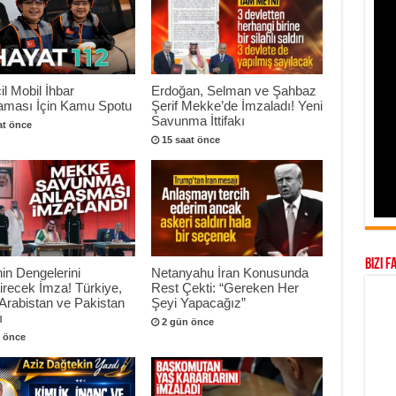
il Mobil İhbar
Erdoğan, Selman ve Şahbaz
aması İçin Kamu Spotu
Şerif Mekke’de İmzaladı! Yeni
Savunma İttifakı
at önce
15 saat önce
Bizi F
in Dengelerini
Netanyahu İran Konusunda
irecek İmza! Türkiye,
Rest Çekti: “Gereken Her
Arabistan ve Pakistan
Şeyi Yapacağız”
ı
2 gün önce
 önce