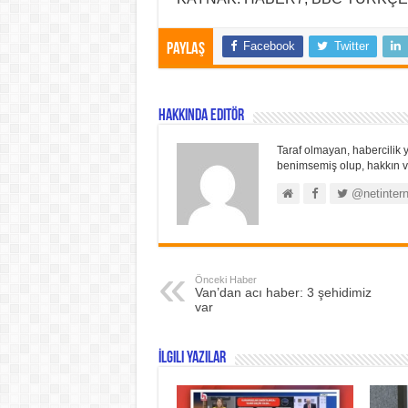
Facebook
Twitter
Paylaş
Hakkında Editör
Taraf olmayan, habercilik y
benimsemiş olup, hakkın ve
@netintern
Önceki Haber
Van’dan acı haber: 3 şehidimiz
var
İlgili Yazılar