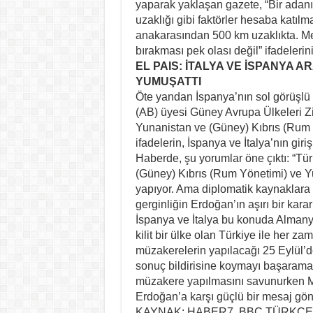
yaparak yaklaşan gazete, “Bir adan
uzaklığı gibi faktörler hesaba katıl
anakarasından 500 km uzaklıkta. M
bırakması pek olası değil” ifadelerini
EL PAIS: İTALYA VE İSPANYA 
YUMUŞATTI
Öte yandan İspanya’nın sol görüşlü 
(AB) üyesi Güney Avrupa Ülkeleri Zi
Yunanistan ve (Güney) Kıbrıs (Rum Yö
ifadelerin, İspanya ve İtalya’nın giriş
Haberde, şu yorumlar öne çıktı: “Tür
(Güney) Kıbrıs (Rum Yönetimi) ve Yu
yapıyor. Ama diplomatik kaynaklara 
gerginliğin Erdoğan’ın aşırı bir kara
İspanya ve İtalya bu konuda Almanya
kilit bir ülke olan Türkiye ile her 
müzakerelerin yapılacağı 25 Eylül’d
sonuç bildirisine koymayı başaramadı
müzakere yapılmasını savunurken Mac
Erdoğan’a karşı güçlü bir mesaj gön
KAYNAK: HABER7, BBC TÜRKÇE