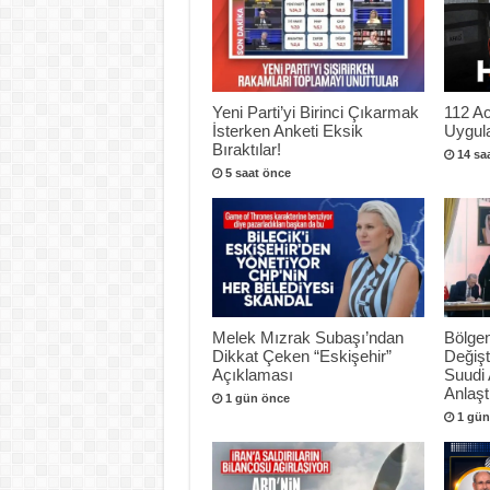
Yeni Parti’yi Birinci Çıkarmak
112 Ac
İsterken Anketi Eksik
Uygul
Bıraktılar!
14 sa
5 saat önce
Melek Mızrak Subaşı’ndan
Bölgen
Dikkat Çeken “Eskişehir”
Değişt
Açıklaması
Suudi 
Anlaşt
1 gün önce
1 gün