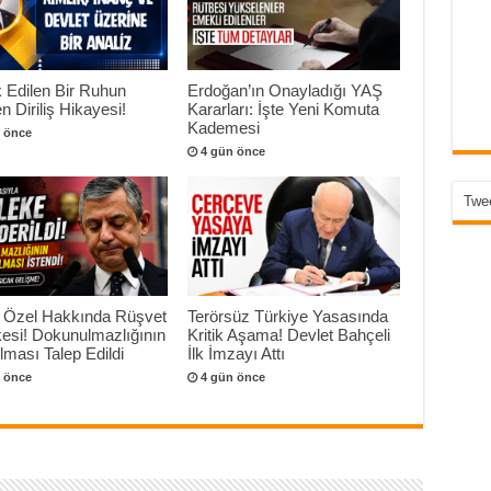
 Edilen Bir Ruhun
Erdoğan’ın Onayladığı YAŞ
n Diriliş Hikayesi!
Kararları: İşte Yeni Komuta
Kademesi
 önce
4 gün önce
Twee
 Özel Hakkında Rüşvet
Terörsüz Türkiye Yasasında
esi! Dokunulmazlığının
Kritik Aşama! Devlet Bahçeli
ılması Talep Edildi
İlk İmzayı Attı
 önce
4 gün önce