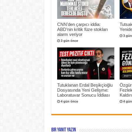
CNN’den çarpıcı iddia:
Tutsak
ABD’nin kritik füze stokları
Yenide
alarm veriyor
3 gün
3 gün önce
Tutuklanan Erdal Beşikçioğlu
Özgür
Dosyasında Yeni Gelişme:
Fezlek
Laboratuvar Sonucu İddiası
Kaldır
4 gün önce
4 gün
Bir yanıt yazın