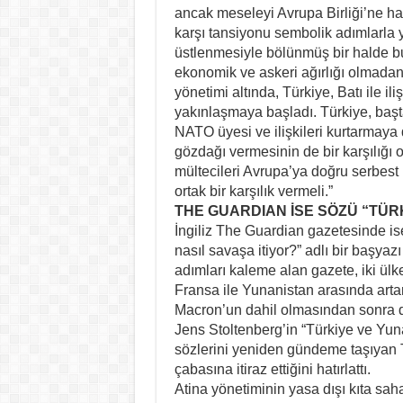
ancak meseleyi Avrupa Birliği’ne hav
karşı tansiyonu sembolik adımlarla y
üstlenmesiyle bölünmüş bir halde bu
ekonomik ve askeri ağırlığı olmada
yönetimi altında, Türkiye, Batı ile ili
yakınlaşmaya başladı. Türkiye, başt
NATO üyesi ve ilişkileri kurtarmaya
gözdağı vermesinin de bir karşılığı 
mültecileri Avrupa’ya doğru serbest
ortak bir karşılık vermeli.”
THE GUARDIAN İSE SÖZÜ “TÜRK
İngiliz The Guardian gazetesinde i
nasıl savaşa itiyor?” adlı bir başyaz
adımları kaleme alan gazete, iki ülk
Fransa ile Yunanistan arasında arta
Macron’un dahil olmasından sonra de
Jens Stoltenberg’in “Türkiye ve Yun
sözlerini yeniden gündeme taşıyan 
çabasına itiraz ettiğini hatırlattı.
Atina yönetiminin yasa dışı kıta sahan