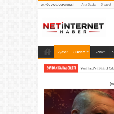
Ana Sayfa
Siyaset
08 AĞU 2026, CUMARTESI
Siyaset
Gündem
Ekonomi
S
Son Dakika Haberleri
Yeni Parti’yi Birinci Çı
[r