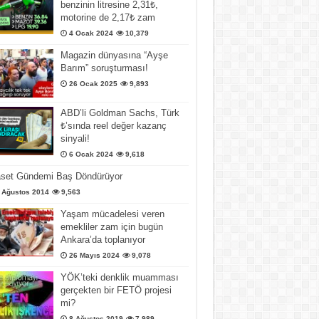
benzinin litresine 2,31₺,
motorine de 2,17₺ zam
4 Ocak 2024
10,379
Magazin dünyasına “Ayşe
Barım” soruşturması!
26 Ocak 2025
9,893
ABD’li Goldman Sachs, Türk
₺’sında reel değer kazanç
sinyali!
6 Ocak 2024
9,618
aset Gündemi Baş Döndürüyor
 Ağustos 2014
9,563
Yaşam mücadelesi veren
emekliler zam için bugün
Ankara’da toplanıyor
26 Mayıs 2024
9,078
YÖK’teki denklik muamması
gerçekten bir FETÖ projesi
mi?
8 Ağustos 2019
7,989