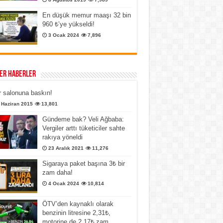
En düşük memur maaşı 32 bin
960 ₺’ye yükseldi!
3 Ocak 2024
7,896
er Haberler
 salonuna baskın!
 Haziran 2015
13,801
Gündeme bak? Veli Ağbaba:
Vergiler arttı tüketiciler sahte
rakıya yöneldi
23 Aralık 2021
11,276
Sigaraya paket başına 3₺ bir
zam daha!
4 Ocak 2024
10,814
ÖTV’den kaynaklı olarak
benzinin litresine 2,31₺,
motorine de 2,17₺ zam