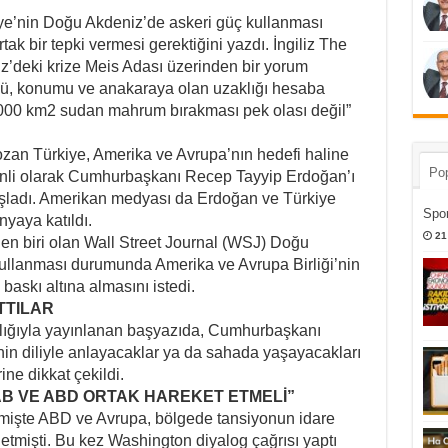
iye’nin Doğu Akdeniz’de askeri güç kullanması
ak bir tepki vermesi gerektiğini yazdı. İngiliz The
z’deki krize Meis Adası üzerinden bir yorum
üsü, konumu ve anakaraya olan uzaklığı hesaba
0.000 km2 sudan mahrum bırakması pek olası değil”
zan Türkiye, Amerika ve Avrupa’nın hedefi haline
Pop
düzenli olarak Cumhurbaşkanı Recep Tayyip Erdoğan’ı
şladı. Amerikan medyası da Erdoğan ve Türkiye
Spor
yaya katıldı.
21
en biri olan Wall Street Journal (WSJ) Doğu
kullanması durumunda Amerika ve Avrupa Birliği’nin
baskı altına almasını istedi.
TTILAR
ığıyla yayınlanan başyazıda, Cumhurbaşkanı
nin diliyle anlayacaklar ya da sahada yaşayacakları
ine dikkat çekildi.
B VE ABD ORTAK HAREKET ETMELİ”
eçmişte ABD ve Avrupa, bölgede tansiyonun idare
etmişti. Bu kez Washington diyalog çağrısı yaptı