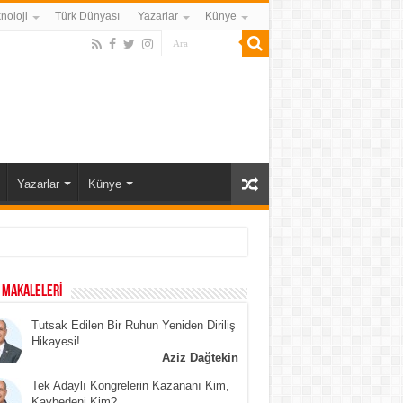
noloji
Türk Dünyası
Yazarlar
Künye
Yazarlar
Künye
 MAKALELERİ
Tutsak Edilen Bir Ruhun Yeniden Diriliş
Hikayesi!
Aziz Dağtekin
Tek Adaylı Kongrelerin Kazananı Kim,
Kaybedeni Kim?