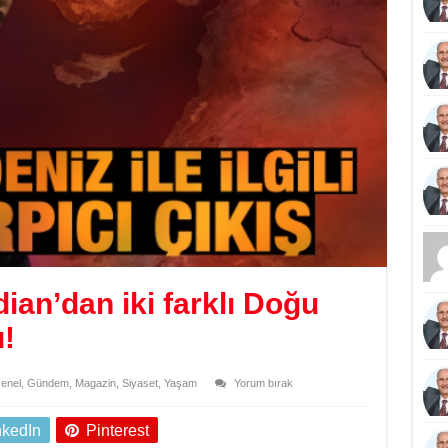
an’dan iki farklı Doğu
!
enel
,
Gündem
,
Magazin
,
Siyaset
,
Yaşam
Yorum bırak
nkedIn
Pinterest