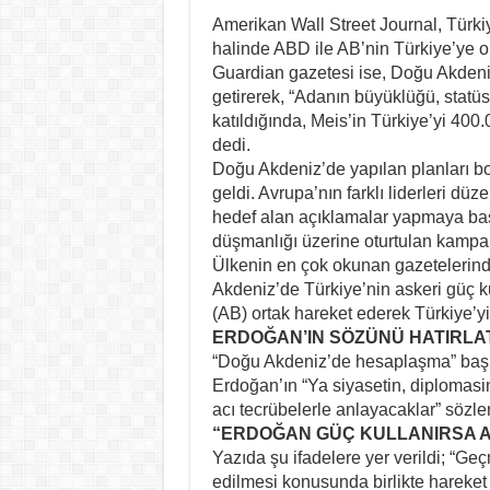
Amerikan Wall Street Journal, Türk
halinde ABD ile AB’nin Türkiye’ye ort
Guardian gazetesi ise, Doğu Akdeni
getirerek, “Adanın büyüklüğü, stat
katıldığında, Meis’in Türkiye’yi 40
dedi.
Doğu Akdeniz’de yapılan planları bo
geldi. Avrupa’nın farklı liderleri 
hedef alan açıklamalar yapmaya ba
düşmanlığı üzerine oturtulan kampan
Ülkenin en çok okunan gazetelerind
Akdeniz’de Türkiye’nin askeri güç 
(AB) ortak hareket ederek Türkiye’yi 
ERDOĞAN’IN SÖZÜNÜ HATIRLA
“Doğu Akdeniz’de hesaplaşma” başl
Erdoğan’ın “Ya siyasetin, diplomasi
acı tecrübelerle anlayacaklar” sözler
“ERDOĞAN GÜÇ KULLANIRSA A
Yazıda şu ifadelere yer verildi; “G
edilmesi konusunda birlikte hareket 