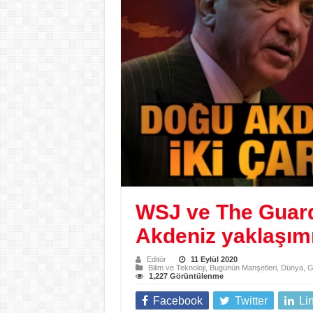
WSJ ve The Guardi
Akdeniz yaklaşımı
Editör
11 Eylül 2020
Bilim ve Teknoloji
,
Bugünün Manşetleri
,
Dünya
,
G
1,227 Görüntülenme
Facebook
Twitter
Li