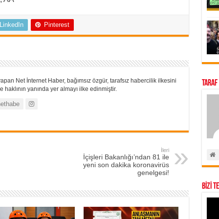
LinkedIn
Pinterest
apan Net İnternet Haber, bağımsız özgür, tarafsız habercilik ilkesini
Taraf
 haklının yanında yer almayı ilke edinmiştir.
ethabe
İleri
İçişleri Bakanlığı’ndan 81 ile
yeni son dakika koronavirüs
genelgesi!
BİZİ T