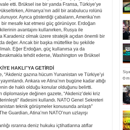
ale etti. Brüksel ise bir yanda Fransa, Türkiye’ye
ükseltirken, Almanya’nın adil bir arabulucu rolünü
lunuyor. Ayrıca gösterdiği çabaların, Amerika’nın
n bir mesafe kat etmesi güç görünüyor. Erdoğan
şkilerinin avantajını kullanırken, Rusya ile
a Karadeniz olmak üzere stratejik açıdan önemli bir
 da değer. Ancak bir başka müttefike bu şekilde
olmalı. Eğer Erdoğan, güç kullanırsa ya da
 bırakmakla tehdit ederse, Washington ve Brüksel
İYE HAKLI”YA GETİRDİ
Siy
se, “Akdeniz gazına hücum Yunanistan ve Türkiye’yi
21
ı yayımlandı. Ankara ve Atina’nın bugüne kadar attığı
enin de haklı olduğu konular olduğunu belirtti.
n diplomasiye değinen gazete, “Akdeniz’deki kriz
rinleşti” ifadesini kullandı. NATO Genel Sekreteri
anistan teknik görüşmeler konusunda anlaştı”
The Guardian, Atina’nın NATO’nun uzlayışı
lığı ısrarına deniz hukuku içtihatlarına atıflar