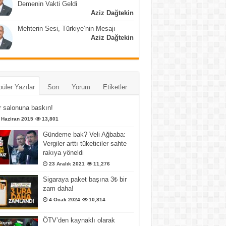
Demenin Vakti Geldi
Aziz Dağtekin
Mehterin Sesi, Türkiye’nin Mesajı
Aziz Dağtekin
üler Yazılar
Son
Yorum
Etiketler
 salonuna baskın!
 Haziran 2015
13,801
Gündeme bak? Veli Ağbaba:
Vergiler arttı tüketiciler sahte
rakıya yöneldi
23 Aralık 2021
11,276
Sigaraya paket başına 3₺ bir
zam daha!
4 Ocak 2024
10,814
ÖTV’den kaynaklı olarak