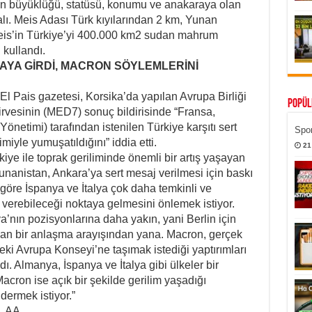
ın büyüklüğü, statüsü, konumu ve anakaraya olan
malı. Meis Adası Türk kıyılarından 2 km, Yunan
eis’in Türkiye’yi 400.000 km2 sudan mahrum
 kullandı.
ARAYA GİRDİ, MACRON SÖYLEMLERİNİ
El Pais gazetesi, Korsika’da yapılan Avrupa Birliği
Popül
rvesinin (MED7) sonuç bildirisinde “Fransa,
netimi) tarafından istenilen Türkiye karşıtı sert
Spor
imiyle yumuşatıldığını” iddia etti.
21
kiye ile toprak geriliminde önemli bir artış yaşayan
nanistan, Ankara’ya sert mesaj verilmesi için baskı
göre İspanya ve İtalya çok daha temkinli ve
r verebileceği noktaya gelmesini önlemek istiyor.
’nın pozisyonlarına daha yakın, yani Berlin için
zaman bir anlaşma arayışından yana. Macron, gerçek
eki Avrupa Konseyi’ne taşımak istediği yaptırımları
. Almanya, İspanya ve İtalya gibi ülkeler bir
ron ise açık bir şekilde gerilim yaşadığı
dermek istiyor.”
, AA