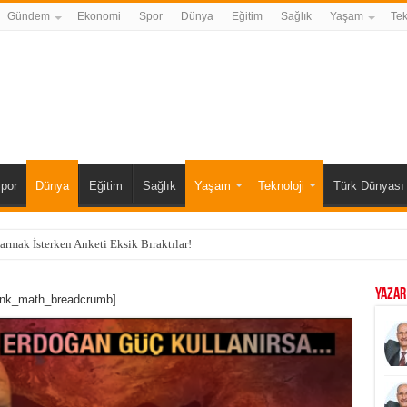
Gündem
Ekonomi
Spor
Dünya
Eğitim
Sağlık
Yaşam
Tek
por
Dünya
Eğitim
Sağlık
Yaşam
Teknoloji
Türk Dünyası
karmak İsterken Anketi Eksik Bıraktılar!
YAZAR
ank_math_breadcrumb]