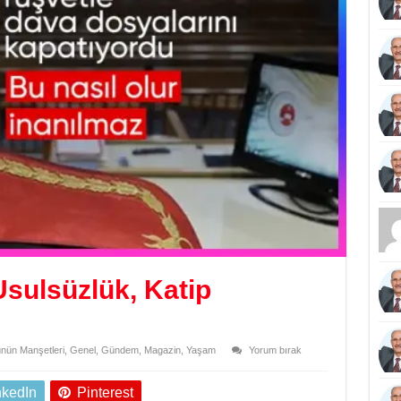
sulsüzlük, Katip
nün Manşetleri
,
Genel
,
Gündem
,
Magazin
,
Yaşam
Yorum bırak
nkedIn
Pinterest