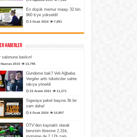
En düşük memur maaşı 32 bin
960 ₺’ye yükseldi!
3 Ocak 2024
7,891
er Haberler
 salonuna baskın!
 Haziran 2015
13,796
Gündeme bak? Veli Ağbaba:
Vergiler arttı tüketiciler sahte
rakıya yöneldi
23 Aralık 2021
11,271
Sigaraya paket başına 3₺ bir
zam daha!
4 Ocak 2024
10,807
ÖTV’den kaynaklı olarak
benzinin litresine 2,31₺,
motorine de 2,17₺ zam