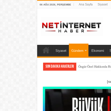
Ana Sayfa
Siyaset
06 AĞU 2026, PERŞEMBE
Siyaset
Gündem
Ekonomi
Son Dakika Haberleri
Özgür Özel Hakkında Rüş
[r