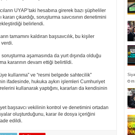
ıların UYAP’taki hesabına girerek bazı şüpheliler
kararı çıkardığı, soruşturma savcısının denetimini
leştirdiği belirlendi.
ların tamamını kaldıran başsavcılık, bu kişiler
 verdi.
n, soruşturma aşamasında da yurt dışında olduğu
a kararının devam ettiği belirtildi.
ye kullanma” ve “resmi belgede sahtecilik”
Siy
nin ifadesinde, hukuka aykırı işlemleri Cumhuriyet
21
frelerini kullanarak yaptığını, kararları da kendisinin
et başsavcı vekilinin kontrol ve denetimini ortadan
yalar oluşturduğunu, karar ile dosya içeriğini
fade edildi.