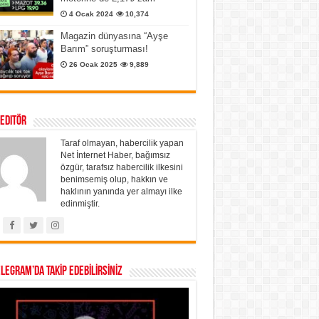
4 Ocak 2024
10,374
Magazin dünyasına “Ayşe
Barım” soruşturması!
26 Ocak 2025
9,889
 Editör
Taraf olmayan, habercilik yapan
Net İnternet Haber, bağımsız
özgür, tarafsız habercilik ilkesini
benimsemiş olup, hakkın ve
haklının yanında yer almayı ilke
edinmiştir.
ELEGRAM’DA TAKİP EDEBİLİRSİNİZ