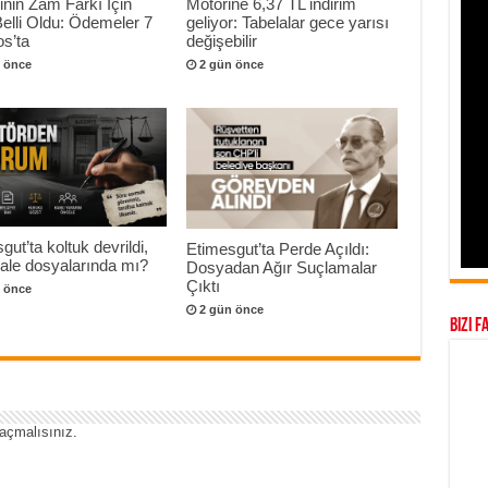
nin Zam Farkı İçin
Motorine 6,37 TL indirim
Belli Oldu: Ödemeler 7
geliyor: Tabelalar gece yarısı
s’ta
değişebilir
 önce
2 gün önce
gut’ta koltuk devrildi,
Etimesgut’ta Perde Açıldı:
hale dosyalarında mı?
Dosyadan Ağır Suçlamalar
Çıktı
 önce
2 gün önce
Bizi F
açmalısınız
.