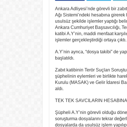
Ankara Adliyesi’nde görevli bir zabıt
Ağı Sistemi’ndeki hesabına girerek
usulsüz şekilde işlemler yaptığı beli
Ankara Cumhuriyet Başsavcılığı, Ter
katibi A.Y’nin, maddi menfaat karşı
işlemler gerçekleştirdiği ortaya çıktı.
A.Y’nin ayrıca, “dosya takibi” de ya
başlatıldı.
Zabıt katibinin Terör Suçları Soruş
şüphelinin eylemleri ve birlikte hareke
Kurulu (MASAK) ve Gelir İdaresi Baş
aldı.
TEK TEK SAVCILARIN HESABINA
Şüpheli A.Y’nin görevli olduğu dön
soruşturma dosyalarını tekrar değer
dosyalarda da usulsüz işlem yapılıp 