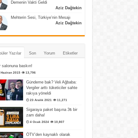
Demenin Vakti Geldi
Aziz Dağtekin
Mehterin Sesi, Türkiye’nin Mesajı
Aziz Dağtekin
üler Yazılar
Son
Yorum
Etiketler
 salonuna baskın!
 Haziran 2015
13,796
Gündeme bak? Veli Ağbaba:
Vergiler arttı tüketiciler sahte
rakıya yöneldi
23 Aralık 2021
11,271
Sigaraya paket başına 3₺ bir
zam daha!
4 Ocak 2024
10,807
ÖTV’den kaynaklı olarak