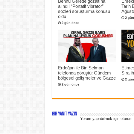
Bennu Gerede gözaltına
Emekli
alındı! “Portatif vibratör”
Tarih 
sözleri soruşturma konusu
Ağusto
oldu
2 gün
2 gün önce
Erdoğan ile Bin Selman
Etimes
telefonda görüştü: Gündem
Sıra i
bölgesel gelişmeler ve Gazze
2 gün
2 gün önce
Bir yanıt yazın
Yorum yapabilmek için
oturum 