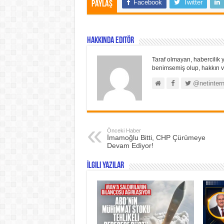
Facebook
Twitter
Paylaş
Hakkında Editör
Taraf olmayan, habercilik y
benimsemiş olup, hakkın ve
@netintern
Önceki Haber
İmamoğlu Bitti, CHP Çürümeye
Devam Ediyor!
İlgili Yazılar