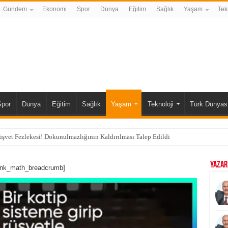
Gündem
Ekonomi
Spor
Dünya
Eğitim
Sağlık
Yaşam
Tek
Spor
Dünya
Eğitim
Sağlık
Yaşam
Teknoloji
Türk Dünyas
vet Fezlekesi! Dokunulmazlığının Kaldırılması Talep Edildi
YAZAR
ank_math_breadcrumb]