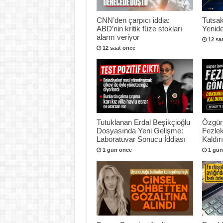
CNN’den çarpıcı iddia:
Tutsak
ABD’nin kritik füze stokları
Yenide
alarm veriyor
12 sa
12 saat önce
Tutuklanan Erdal Beşikçioğlu
Özgür
Dosyasında Yeni Gelişme:
Fezlek
Laboratuvar Sonucu İddiası
Kaldır
1 gün önce
1 gün