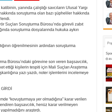
 katibinin, yanında çalıştığı savcıların Ulusal Yargı
 hakkında soruşturma olan bazı şüpheliler hakkında
rlendi.
ör Suçları Soruşturma Bürosu’nda görevli zabıt
lığında soruşturma dosyalarında hukuka aykırı
Pop
ptığının öğrenilmesinin ardından soruşturma
Spor
21
turma Bürosu’ndaki görevine son veren başsavcılık,
t ettiği kişilerin tespiti için Mali Suçları Araştırma
kanlığına yazı yazdı, noter işlemlerini incelemeye
 GİRDİ
emde “kovuşturmaya yer olmadığına” karar verilen
lendiren başsavcılık, henüz karar verilmeyen
yapılmadığını araştırdı.