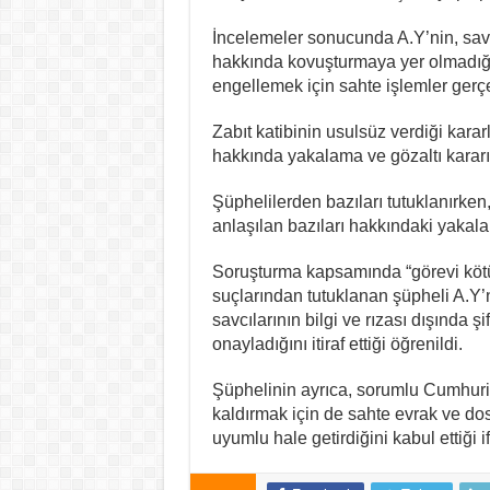
İncelemeler sonucunda A.Y’nin, savc
hakkında kovuşturmaya yer olmadığı 
engellemek için sahte işlemler gerçek
Zabıt katibinin usulsüz verdiği karar
hakkında yakalama ve gözaltı kararı
Şüphelilerden bazıları tutuklanırke
anlaşılan bazıları hakkındaki yakalam
Soruşturma kapsamında “görevi kötü
suçlarından tutuklanan şüpheli A.Y’
savcılarının bilgi ve rızası dışında şi
onayladığını itiraf ettiği öğrenildi.
Şüphelinin ayrıca, sorumlu Cumhuriy
kaldırmak için de sahte evrak ve dos
uyumlu hale getirdiğini kabul ettiği i