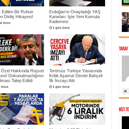
 Edilen Bir Ruhun
Erdoğan’ın Onayladığı YAŞ
n Diriliş Hikayesi!
Kararları: İşte Yeni Komuta
Kademesi
at önce
1 gün önce
Taraf
 Özel Hakkında Rüşvet
Terörsüz Türkiye Yasasında
esi! Dokunulmazlığının
Kritik Aşama! Devlet Bahçeli
ılması Talep Edildi
İlk İmzayı Attı
 önce
1 gün önce
BİZİ T