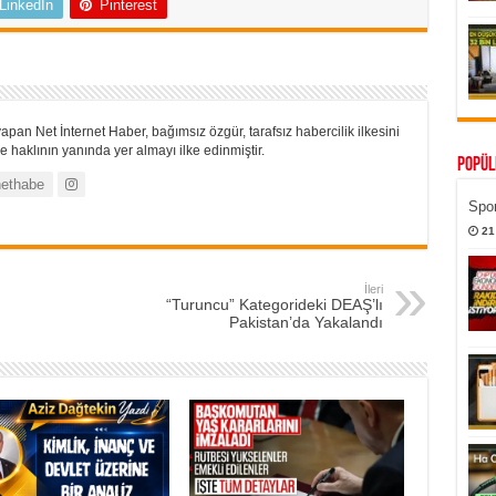
LinkedIn
Pinterest
apan Net İnternet Haber, bağımsız özgür, tarafsız habercilik ilkesini
 haklının yanında yer almayı ilke edinmiştir.
Popül
ethabe
Spor
21
İleri
“Turuncu” Kategorideki DEAŞ’lı
Pakistan’da Yakalandı