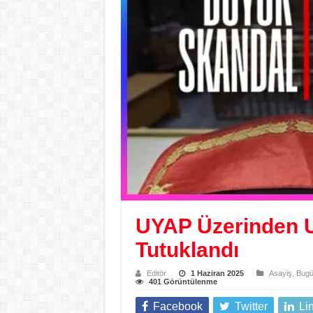
UYAP Üzerinden U
Tutuklandı
Editör
1 Haziran 2025
Asayiş
,
Bugü
401 Görüntülenme
Facebook
Twitter
Li