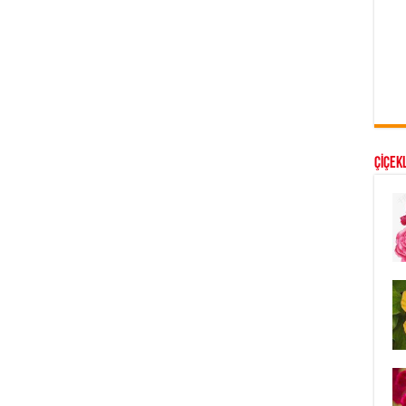
ÇİÇEKL