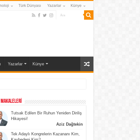
noloji
Türk Dünyası
Yazarlar
Künye
ı
Yazarlar
Künye
 MAKALELERİ
Tutsak Edilen Bir Ruhun Yeniden Diriliş
Hikayesi!
Aziz Dağtekin
Tek Adaylı Kongrelerin Kazananı Kim,
Kaybedeni Kim?