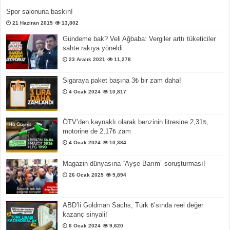
Spor salonuna baskın!
21 Haziran 2015
13,802
Gündeme bak? Veli Ağbaba: Vergiler arttı tüketiciler
sahte rakıya yöneldi
23 Aralık 2021
11,278
Sigaraya paket başına 3₺ bir zam daha!
4 Ocak 2024
10,817
ÖTV’den kaynaklı olarak benzinin litresine 2,31₺,
motorine de 2,17₺ zam
4 Ocak 2024
10,384
Magazin dünyasına “Ayşe Barım” soruşturması!
26 Ocak 2025
9,894
ABD’li Goldman Sachs, Türk ₺’sında reel değer
kazanç sinyali!
6 Ocak 2024
9,620