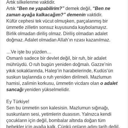
Artık silkelenme vaktidir.
Artık
“Ben ne yapabilirim?”
demek değil,
“Ben ne
zaman ayağa kalkacağım?” demenin
vaktidir.
Küfür cephesi tek vücut olmuşken, parçalanmış bir
ümmetle zilletin sonsuz kuyusunda kaybolamayız.
Birlik olmadan diriliş olmaz. Diriliş olmadan adalet
doğmaz. Adalet olmadan Allah’ın rızası kazanılmaz.
…Ve işte bu yüzden…
Osmanlı sadece bir devlet değil, bir ruh, bir adalet
mührüydü. O ruh bugün yeniden doğmalı. Gazze’nin
yıkık sokaklarında, Halep’in harabelerinde, Kudüs’ün
suskun taşlarında o ruh yeniden dirilmeli. Mazlumun
hamisi, zalimin korkusu, ümmetin vicdanı olan
o adalet
sancağı
yeniden yükselmelidir.
Ey Türkiye!
Sen bu ümmetin son kalesisin. Mazlumun sığınağı,
suskunların sesi, yetimlerin duasısın. Yalnızca kendi
çocukların için değil, bombalar altında doğan tüm
bebekler için ayağa kalk. Çünkü onların adını tarih değil,