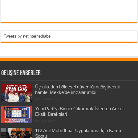
Tweets by netinternethabe
Gelişine Haberler
Üç ülkeden bölgesel güvenliği değiştirecek
hamle: Mekke’de imzalar atıldı
10 saat önce
Yeni Parti’yi Birinci Çıkarmak İsterken Anketi
Eksik Bıraktılar!
1 gün önce
112 Acil Mobil İhbar Uygulaması İçin Kamu
Spotu