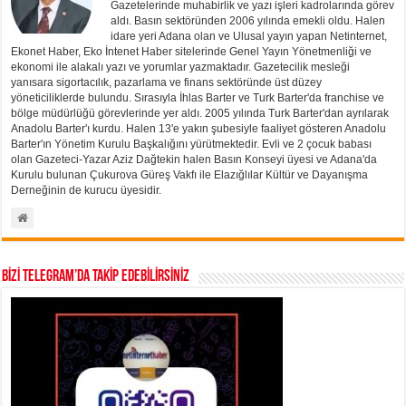
Gazetelerinde muhabirlik ve yazı işleri kadrolarında görev
aldı. Basın sektöründen 2006 yılında emekli oldu. Halen
idare yeri Adana olan ve Ulusal yayın yapan Netinternet,
Ekonet Haber, Eko İntenet Haber sitelerinde Genel Yayın Yönetmenliği ve
ekonomi ile alakalı yazı ve yorumlar yazmaktadır. Gazetecilik mesleği
yanısara sigortacılık, pazarlama ve finans sektöründe üst düzey
yöneticiliklerde bulundu. Sırasıyla İhlas Barter ve Turk Barter'da franchise ve
bölge müdürlüğü görevlerinde yer aldı. 2005 yılında Turk Barter'dan ayrılarak
Anadolu Barter'ı kurdu. Halen 13'e yakın şubesiyle faaliyet gösteren Anadolu
Barter'ın Yönetim Kurulu Başkalığını yürütmektedir. Evli ve 2 çocuk babası
olan Gazeteci-Yazar Aziz Dağtekin halen Basın Konseyi üyesi ve Adana'da
Kurulu bulunan Çukurova Güreş Vakfı ile Elazığlılar Kültür ve Dayanışma
Derneğinin de kurucu üyesidir.
BİZİ TELEGRAM’DA TAKİP EDEBİLİRSİNİZ