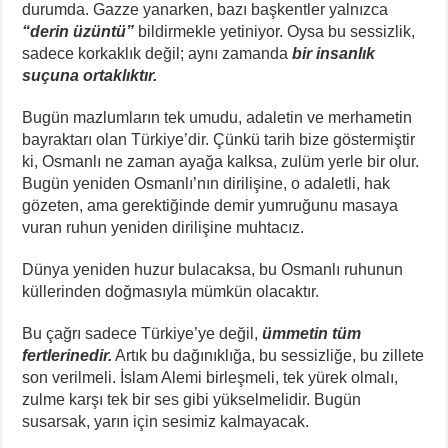
durumda. Gazze yanarken, bazı başkentler yalnızca
“derin üzüntü”
bildirmekle yetiniyor. Oysa bu sessizlik,
sadece korkaklık değil; aynı zamanda
bir insanlık
suçuna ortaklıktır.
Bugün mazlumların tek umudu, adaletin ve merhametin
bayraktarı olan Türkiye’dir. Çünkü tarih bize göstermiştir
ki, Osmanlı ne zaman ayağa kalksa, zulüm yerle bir olur.
Bugün yeniden Osmanlı’nın dirilişine, o adaletli, hak
gözeten, ama gerektiğinde demir yumruğunu masaya
vuran ruhun yeniden dirilişine muhtacız.
Dünya yeniden huzur bulacaksa, bu Osmanlı ruhunun
küllerinden doğmasıyla mümkün olacaktır.
Bu çağrı sadece Türkiye’ye değil,
ümmetin tüm
fertlerinedir.
Artık bu dağınıklığa, bu sessizliğe, bu zillete
son verilmeli. İslam Alemi birleşmeli, tek yürek olmalı,
zulme karşı tek bir ses gibi yükselmelidir. Bugün
susarsak, yarın için sesimiz kalmayacak.