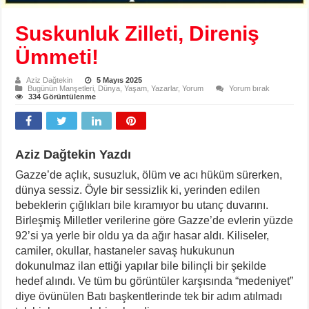
Suskunluk Zilleti, Direniş
Ümmeti!
Aziz Dağtekin
5 Mayıs 2025
Bugünün Manşetleri
,
Dünya
,
Yaşam
,
Yazarlar
,
Yorum
Yorum bırak
334 Görüntülenme
Aziz Dağtekin Yazdı
Gazze’de açlık, susuzluk, ölüm ve acı hüküm sürerken,
dünya sessiz. Öyle bir sessizlik ki, yerinden edilen
bebeklerin çığlıkları bile kıramıyor bu utanç duvarını.
Birleşmiş Milletler verilerine göre Gazze’de evlerin yüzde
92’si ya yerle bir oldu ya da ağır hasar aldı. Kiliseler,
camiler, okullar, hastaneler savaş hukukunun
dokunulmaz ilan ettiği yapılar bile bilinçli bir şekilde
hedef alındı. Ve tüm bu görüntüler karşısında “medeniyet”
diye övünülen Batı başkentlerinde tek bir adım atılmadı