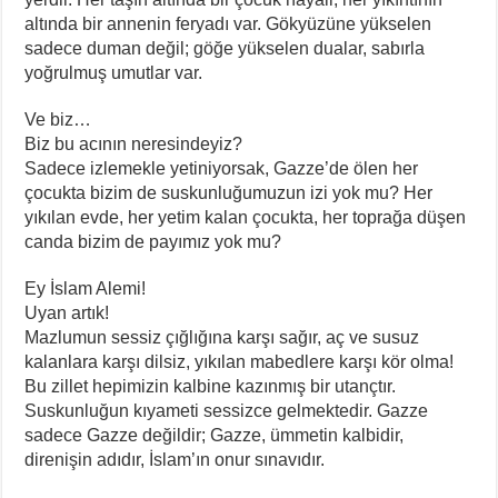
altında bir annenin feryadı var. Gökyüzüne yükselen
sadece duman değil; göğe yükselen dualar, sabırla
yoğrulmuş umutlar var.
Ve biz…
Biz bu acının neresindeyiz?
Sadece izlemekle yetiniyorsak, Gazze’de ölen her
çocukta bizim de suskunluğumuzun izi yok mu? Her
yıkılan evde, her yetim kalan çocukta, her toprağa düşen
canda bizim de payımız yok mu?
Ey İslam Alemi!
Uyan artık!
Mazlumun sessiz çığlığına karşı sağır, aç ve susuz
kalanlara karşı dilsiz, yıkılan mabedlere karşı kör olma!
Bu zillet hepimizin kalbine kazınmış bir utançtır.
Suskunluğun kıyameti sessizce gelmektedir. Gazze
sadece Gazze değildir; Gazze, ümmetin kalbidir,
direnişin adıdır, İslam’ın onur sınavıdır.