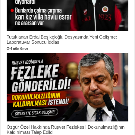
Tutuklanan Erdal Beşikçioğlu Dosyasında Yeni Gelişme:
Laboratuvar Sonucu İddiası
4 gün önce
Özgür Özel Hakkında Rüşvet Fezlekesi! Dokunulmazlığının
Kaldırılması Talep Edildi