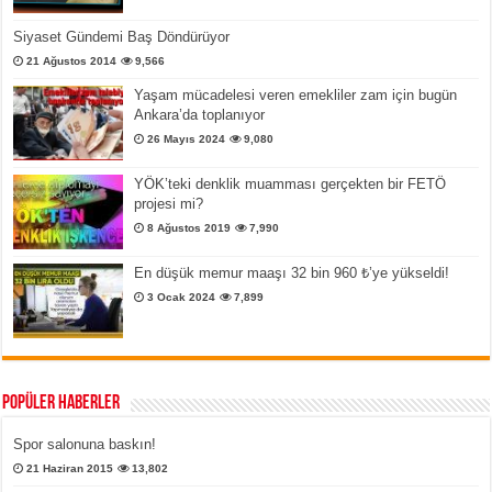
Siyaset Gündemi Baş Döndürüyor
21 Ağustos 2014
9,566
Yaşam mücadelesi veren emekliler zam için bugün
Ankara’da toplanıyor
26 Mayıs 2024
9,080
YÖK’teki denklik muamması gerçekten bir FETÖ
projesi mi?
8 Ağustos 2019
7,990
En düşük memur maaşı 32 bin 960 ₺’ye yükseldi!
3 Ocak 2024
7,899
Popüler Haberler
Spor salonuna baskın!
21 Haziran 2015
13,802