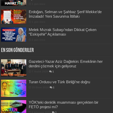
1 gün önce
Erdoğan, Selman ve Şahbaz Şerif Mekke’de
İmzaladı! Yeni Savunma İttifakı
1 gün önce
Melek Mızrak Subaşı’ndan Dikkat Çeken
“Eskişehir” Açıklaması
2 gün önce
En Son Gönderiler
Gazeteci-Yazar Aziz Dağtekin: Emeklinin her
derdini çözmek için geliyoruz
7 Aralık 2020
1
Turan Ordusu ve Türk Birliği’ne doğru
15 Ekim 2019
1
YÖK’teki denklik muamması gerçekten bir
FETÖ projesi mi?
8 Ağustos 2019
1