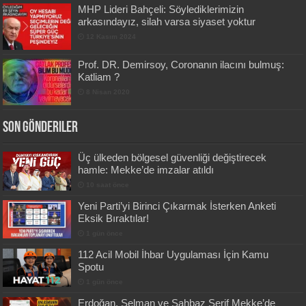
MHP Lideri Bahçeli: Söylediklerimizin
arkasındayız, silah varsa siyaset yoktur
12 Kasım 2024
Prof. DR. Demirsoy, Coronanın ilacını bulmuş:
Katliam ?
8 Nisan 2020
Son Gönderiler
Üç ülkeden bölgesel güvenliği değiştirecek
hamle: Mekke’de imzalar atıldı
10 saat önce
Yeni Parti’yi Birinci Çıkarmak İsterken Anketi
Eksik Bıraktılar!
1 gün önce
112 Acil Mobil İhbar Uygulaması İçin Kamu
Spotu
1 gün önce
Erdoğan, Selman ve Şahbaz Şerif Mekke’de