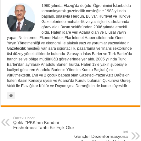
1960 yılında Elazığ'da doğdu. Öğrenimini İstanbulda
tamamlayarak gazetecilik mesleğine 1983 yılında
başladı. sırasıyla Hergün, Bulvar, Hürriyet ve Türkiye
Gazetelerinde muhabirlik ve yazı işleri kadrolarında
görev aldı. Basın sektöründen 2006 yılında emekli
oldu. Halen idare yeri Adana olan ve Ulusal yayın
yapan Netinternet, Ekonet Haber, Eko İntenet Haber sitelerinde Genel
Yayın Yönetmenliği ve ekonomi ile alakalı yazı ve yorumlar yazmaktadır.
Gazetecilik mesleği yanısara sigortacılık, pazarlama ve finans sektöründe
üst düzey yöneticiliklerde bulundu. Sırasıyla İhlas Barter ve Turk Barter'da
franchise ve bölge müdürlüğü görevlerinde yer aldı. 2005 yılında Turk
Barter'dan ayrılarak Anadolu Barter'ı kurdu. Halen 13'e yakın şubesiyle
faaliyet gösteren Anadolu Barter'ın Yönetim Kurulu Başkalığını
yürütmektedir. Evli ve 2 çocuk babası olan Gazeteci-Yazar Aziz Dağtekin
halen Basın Konseyi üyesi ve Adana'da Kurulu bulunan Çukurova Güreş
Vakfı ile Elazığlılar Kültür ve Dayanışma Derneğinin de kurucu üyesidir.
Önceki Haber
Çelik: “PKK’nın Kendini
Feshetmesi Tarihi Bir Eşik Olur
İleri
Gençler Dezenformasyona