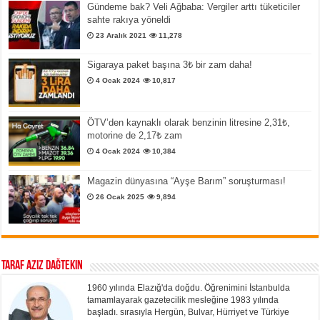
Gündeme bak? Veli Ağbaba: Vergiler arttı tüketiciler
sahte rakıya yöneldi
23 Aralık 2021
11,278
Sigaraya paket başına 3₺ bir zam daha!
4 Ocak 2024
10,817
ÖTV’den kaynaklı olarak benzinin litresine 2,31₺,
motorine de 2,17₺ zam
4 Ocak 2024
10,384
Magazin dünyasına “Ayşe Barım” soruşturması!
26 Ocak 2025
9,894
Taraf Aziz Dağtekin
1960 yılında Elazığ'da doğdu. Öğrenimini İstanbulda
tamamlayarak gazetecilik mesleğine 1983 yılında
başladı. sırasıyla Hergün, Bulvar, Hürriyet ve Türkiye