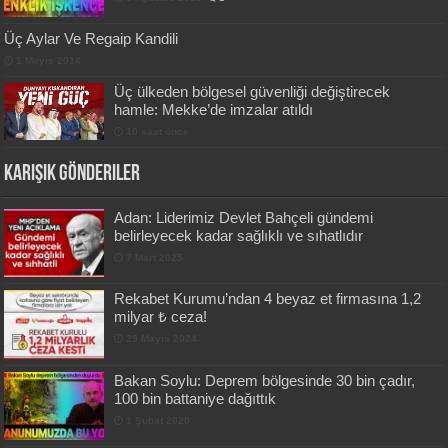
Üç Aylar Ve Regaip Kandili
1 Mayıs 2014
Üç ülkeden bölgesel güvenliği değiştirecek
hamle: Mekke’de imzalar atıldı
10 saat önce
Karışık Gönderiler
Adan: Liderimiz Devlet Bahçeli gündemi
belirleyecek kadar sağlıklı ve sıhatlıdır
7 Mart 2025
Rekabet Kurumu’ndan 4 beyaz et firmasına 1,2
milyar ₺ ceza!
29 Mayıs 2024
Bakan Soylu: Deprem bölgesinde 30 bin çadır,
100 bin battaniye dağıttık
1 Şubat 2020