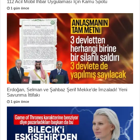
112 Acil Mobil İhbar Uygulaması İçin Kamu Spotu
1 gün önce
Erdoğan, Selman ve Şahbaz Şerif Mekke’de İmzaladı! Yeni
Savunma İttifakı
1 gün önce