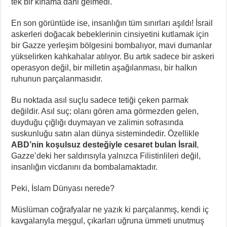
tek bir kınama dahi gelmedi.
En son görüntüde ise, insanlığın tüm sınırları aşıldı! İsrail
askerleri doğacak bebeklerinin cinsiyetini kutlamak için
bir Gazze yerleşim bölgesini bombalıyor, mavi dumanlar
yükselirken kahkahalar atılıyor. Bu artık sadece bir askeri
operasyon değil, bir milletin aşağılanması, bir halkın
ruhunun parçalanmasıdır.
Bu noktada asıl suçlu sadece tetiği çeken parmak
değildir. Asıl suç; olanı gören ama görmezden gelen,
duyduğu çığlığı duymayan ve zalimin sofrasında
suskunluğu satın alan dünya sistemindedir. Özellikle
ABD’nin koşulsuz desteğiyle cesaret bulan İsrail
,
Gazze’deki her saldırısıyla yalnızca Filistinlileri değil,
insanlığın vicdanını da bombalamaktadır.
Peki, İslam Dünyası nerede?
Müslüman coğrafyalar ne yazık ki parçalanmış, kendi iç
kavgalarıyla meşgul, çıkarları uğruna ümmeti unutmuş