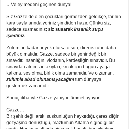
…Ve ey medeni geçinen dünya!
Siz Gazze’de ölen çocukları görmezden geldikçe, tarihin
kara sayfalarında yeriniz şimdiden hazır. Çünkü siz,
sadece susmadınız;
siz susarak
insanlık suçu
işlediniz.
Zulüm ne kadar büyük olursa olsun, direniş ruhu daha
büyük olmalıdır. Gazze, sadece bir şehir değil; bir
sınavdır. İnsanlığın, vicdanın, kardeşliğin sınavıdır. Bu
sınavdan alnımızın akıyla çıkmak için bugün ayağa
kalkma, ses olma, birlik olma zamanıdır. Ve o zaman,
zulümle abad olunamayacağını
tüm dünyaya
göstermek zamanıdır.
Sonuç itibariyle Gazze yanıyor, ümmet uyuyor!
Gazze…
Bir şehir değil artık; suskunluğun haykırdığı, çaresizliğin
gözyaşına dönüştüğü, mazlumun Allah’a sığındığı bir
yerdir. Her taşın altında bir çocuk hayali, her yıkıntının