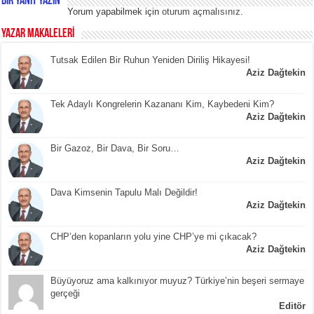
Bir yanıt yazın
Yorum yapabilmek için
oturum açmalısınız
.
YAZAR MAKALELERİ
Tutsak Edilen Bir Ruhun Yeniden Diriliş Hikayesi!
Aziz Dağtekin
Tek Adaylı Kongrelerin Kazananı Kim, Kaybedeni Kim?
Aziz Dağtekin
Bir Gazoz, Bir Dava, Bir Soru…
Aziz Dağtekin
Dava Kimsenin Tapulu Malı Değildir!
Aziz Dağtekin
CHP’den kopanların yolu yine CHP’ye mi çıkacak?
Aziz Dağtekin
Büyüyoruz ama kalkınıyor muyuz? Türkiye’nin beşeri sermaye
gerçeği
Editör