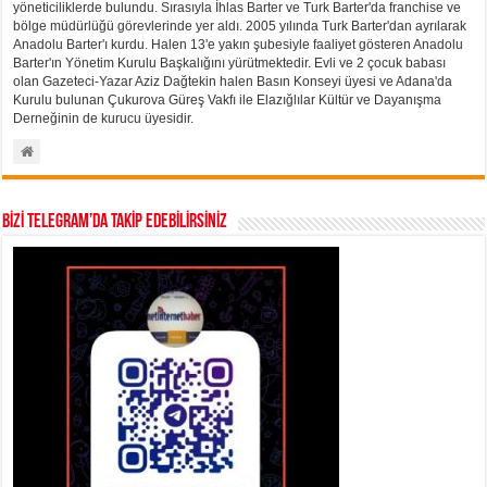
yöneticiliklerde bulundu. Sırasıyla İhlas Barter ve Turk Barter'da franchise ve
bölge müdürlüğü görevlerinde yer aldı. 2005 yılında Turk Barter'dan ayrılarak
Anadolu Barter'ı kurdu. Halen 13'e yakın şubesiyle faaliyet gösteren Anadolu
Barter'ın Yönetim Kurulu Başkalığını yürütmektedir. Evli ve 2 çocuk babası
olan Gazeteci-Yazar Aziz Dağtekin halen Basın Konseyi üyesi ve Adana'da
Kurulu bulunan Çukurova Güreş Vakfı ile Elazığlılar Kültür ve Dayanışma
Derneğinin de kurucu üyesidir.
BİZİ TELEGRAM’DA TAKİP EDEBİLİRSİNİZ