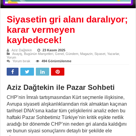
Siyasetin gri alanı daralıyor;
karar vermeyen
kaybedecek!
Aziz Dağtekin
23 Kasım 2025
Asayiş
,
Bugünün Manşetleri
,
Genel
,
Gündem
,
Magazin
,
Siyaset
,
Yazarlar
,
Yorum
Yorum bırak
494 Görüntülenme
Aziz Dağtekin ile Pazar Sohbeti
CHP’nin İmralı tartışmasından Kürt seçmenle ilişkisine,
Avrupa siyaseti alışkanlıklarından risk almaktan kaçınan
tarihsel DNA’sına kadar tüm çelişkilerini analiz eden bu
haftaki Pazar Sohbetimiz Türkiye’nin kritik eşikte netlik
aradığı bir dönemde CHP’nin neden gri alanda kaldığını
ve bunun siyasi sonuçlarını detaylı bir şekilde ele