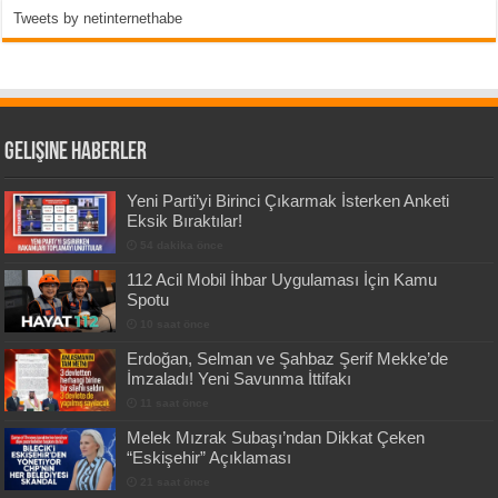
Tweets by netinternethabe
Gelişine Haberler
Yeni Parti’yi Birinci Çıkarmak İsterken Anketi
Eksik Bıraktılar!
54 dakika önce
112 Acil Mobil İhbar Uygulaması İçin Kamu
Spotu
10 saat önce
Erdoğan, Selman ve Şahbaz Şerif Mekke’de
İmzaladı! Yeni Savunma İttifakı
11 saat önce
Melek Mızrak Subaşı’ndan Dikkat Çeken
“Eskişehir” Açıklaması
21 saat önce