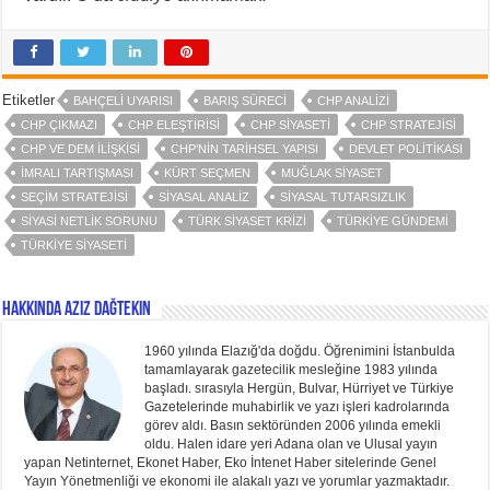
Etiketler
BAHÇELI UYARISI
BARIŞ SÜRECI
CHP ANALIZI
CHP ÇIKMAZI
CHP ELEŞTIRISI
CHP SIYASETI
CHP STRATEJISI
CHP VE DEM ILIŞKISI
CHP’NIN TARIHSEL YAPISI
DEVLET POLITIKASI
İMRALI TARTIŞMASI
KÜRT SEÇMEN
MUĞLAK SIYASET
SEÇIM STRATEJISI
SIYASAL ANALIZ
SIYASAL TUTARSIZLIK
SIYASI NETLIK SORUNU
TÜRK SIYASET KRIZI
TÜRKIYE GÜNDEMI
TÜRKIYE SIYASETI
Hakkında Aziz Dağtekin
1960 yılında Elazığ'da doğdu. Öğrenimini İstanbulda
tamamlayarak gazetecilik mesleğine 1983 yılında
başladı. sırasıyla Hergün, Bulvar, Hürriyet ve Türkiye
Gazetelerinde muhabirlik ve yazı işleri kadrolarında
görev aldı. Basın sektöründen 2006 yılında emekli
oldu. Halen idare yeri Adana olan ve Ulusal yayın
yapan Netinternet, Ekonet Haber, Eko İntenet Haber sitelerinde Genel
Yayın Yönetmenliği ve ekonomi ile alakalı yazı ve yorumlar yazmaktadır.