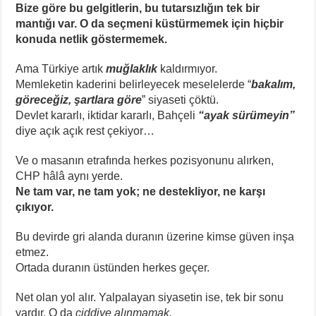
Bize göre bu gelgitlerin, bu tutarsızlığın tek bir
mantığı var. O da seçmeni küstürmemek için hiçbir
konuda netlik göstermemek.
Ama Türkiye artık
muğlaklık
kaldırmıyor.
Memleketin kaderini belirleyecek meselelerde “
bakalım,
göreceğiz, şartlara göre
” siyaseti çöktü.
Devlet kararlı, iktidar kararlı, Bahçeli
“ayak sürümeyin”
diye açık açık rest çekiyor…
Ve o masanın etrafında herkes pozisyonunu alırken,
CHP hâlâ aynı yerde.
Ne tam var, ne tam yok; ne destekliyor, ne karşı
çıkıyor.
Bu devirde gri alanda duranın üzerine kimse güven inşa
etmez.
Ortada duranın üstünden herkes geçer.
Net olan yol alır. Yalpalayan siyasetin ise, tek bir sonu
vardır. O da
ciddiye alınmamak.