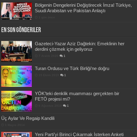
Bölgenin Dengelerini Değiştirecek İmza! Türkiye,
Suudi Arabistan ve Pakistan Anlaştı
1 gün önce
En Son Gönderiler
Gazeteci-Yazar Aziz Dağtekin: Emeklinin her
derdini çözmek için geliyoruz
7 Aralık 2020
1
Turan Ordusu ve Türk Birliği’ne doğru
15 Ekim 2019
1
YÖK’teki denklik muamması gerçekten bir
FETÖ projesi mi?
8 Ağustos 2019
1
Üç Aylar Ve Regaip Kandili
1 Mayıs 2014
Yeni Parti’yi Birinci Çıkarmak İsterken Anketi