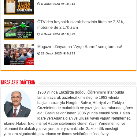
4 Ocak 2024
10,813
ÖTV’den kaynaklı olarak benzinin litresine 2,31₺,
motorine de 2,17₺ zam
4 Ocak 2024
10,379
Magazin dünyasına “Ayşe Barım” soruşturması!
26 Ocak 2025
9,893
Taraf Aziz Dağtekin
1960 yılında Elazığ'da doğdu. Öğrenimini İstanbulda
tamamlayarak gazetecilik mesleğine 1983 yılında
başladı. sırasıyla Hergün, Bulvar, Hürriyet ve Türkiye
Gazetelerinde muhabirlik ve yazı işleri kadrolarında görev
aldı. Basın sektöründen 2006 yılında emekli oldu. Halen
idare yeri Adana olan ve Ulusal yayın yapan Netinternet,
Ekonet Haber, Eko İntenet Haber sitelerinde Genel Yayın Yönetmenliği ve
ekonomi ile alakalı yazı ve yorumlar yazmaktadır. Gazetecilik mesleği
yanısara sigortacılık, pazarlama ve finans sektöründe üst düzey