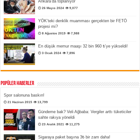
Ankara’da toplanıyor
26 Mayıs 2024
9,077
YÖK’teki denklik muamması gerçekten bir FETÖ
projesi mi?
8 Ağustos 2019
7,988
En düşük memur maaşı 32 bin 960 ₺’ye yükseldi!
3 Ocak 2024
7,896
Popüler Haberler
Spor salonuna baskın!
21 Haziran 2015
13,799
Gündeme bak? Veli Ağbaba: Vergiler arttı tüketiciler
sahte rakıya yöneldi
23 Aralık 2021
11,275
Sigaraya paket başına 3₺ bir zam daha!