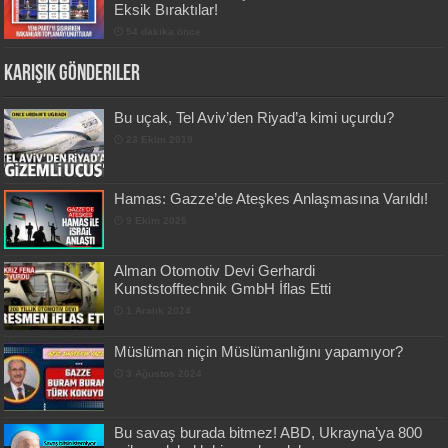
Eksik Bıraktılar!
54 dakika önce
Karışık Gönderiler
Bu uçak, Tel Aviv’den Riyad’a kimi uçurdu?
23 Ekim 2019
Hamas: Gazze’de Ateşkes Anlaşmasına Varıldı!
9 Ekim 2025
Alman Otomotiv Devi Gerhardi
Kunststofftechnik GmbH İflas Etti
1 Aralık 2024
Müslüman niçin Müslümanlığını yapamıyor?
3 Ağustos 2024
Bu savaş burada bitmez! ABD, Ukrayna’ya 800