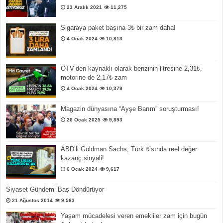
23 Aralık 2021
11,275
Sigaraya paket başına 3₺ bir zam daha!
4 Ocak 2024
10,813
ÖTV’den kaynaklı olarak benzinin litresine 2,31₺,
motorine de 2,17₺ zam
4 Ocak 2024
10,379
Magazin dünyasına “Ayşe Barım” soruşturması!
26 Ocak 2025
9,893
ABD’li Goldman Sachs, Türk ₺’sında reel değer
kazanç sinyali!
6 Ocak 2024
9,617
Siyaset Gündemi Baş Döndürüyor
21 Ağustos 2014
9,563
Yaşam mücadelesi veren emekliler zam için bugün