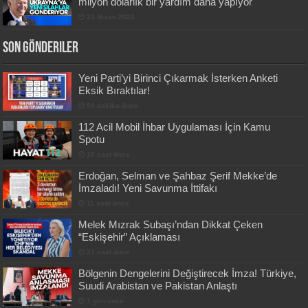
milyon dolarlık bir yardım daha yapıyor
21 Nisan 2022
Son Gönderiler
Yeni Parti’yi Birinci Çıkarmak İsterken Anketi
Eksik Bıraktılar!
54 dakika önce
112 Acil Mobil İhbar Uygulaması İçin Kamu
Spotu
10 saat önce
Erdoğan, Selman ve Şahbaz Şerif Mekke’de
İmzaladı! Yeni Savunma İttifakı
11 saat önce
Melek Mızrak Subaşı’ndan Dikkat Çeken
“Eskişehir” Açıklaması
21 saat önce
Bölgenin Dengelerini Değiştirecek İmza! Türkiye,
Suudi Arabistan ve Pakistan Anlaştı
1 gün önce