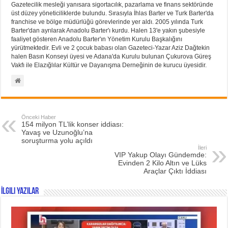
Gazetecilik mesleği yanısara sigortacılık, pazarlama ve finans sektöründe
üst düzey yöneticiliklerde bulundu. Sırasıyla İhlas Barter ve Turk Barter'da
franchise ve bölge müdürlüğü görevlerinde yer aldı. 2005 yılında Turk
Barter'dan ayrılarak Anadolu Barter'ı kurdu. Halen 13'e yakın şubesiyle
faaliyet gösteren Anadolu Barter'ın Yönetim Kurulu Başkalığını
yürütmektedir. Evli ve 2 çocuk babası olan Gazeteci-Yazar Aziz Dağtekin
halen Basın Konseyi üyesi ve Adana'da Kurulu bulunan Çukurova Güreş
Vakfı ile Elazığlılar Kültür ve Dayanışma Derneğinin de kurucu üyesidir.
Önceki Haber
154 milyon TL’lik konser iddiası:
Yavaş ve Uzunoğlu’na
soruşturma yolu açıldı
İleri
VIP Yakup Olayı Gündemde:
Evinden 2 Kilo Altın ve Lüks
Araçlar Çıktı İddiası
İlgili Yazılar