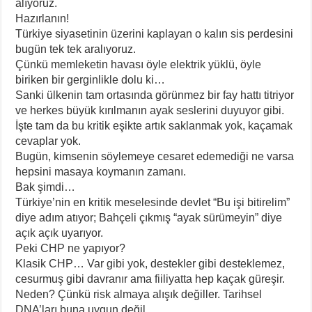
alıyoruz.
Hazırlanın!
Türkiye siyasetinin üzerini kaplayan o kalın sis perdesini
bugün tek tek aralıyoruz.
Çünkü memleketin havası öyle elektrik yüklü, öyle
biriken bir gerginlikle dolu ki…
Sanki ülkenin tam ortasında görünmez bir fay hattı titriyor
ve herkes büyük kırılmanın ayak seslerini duyuyor gibi.
İşte tam da bu kritik eşikte artık saklanmak yok, kaçamak
cevaplar yok.
Bugün, kimsenin söylemeye cesaret edemediği ne varsa
hepsini masaya koymanın zamanı.
Bak şimdi…
Türkiye’nin en kritik meselesinde devlet “Bu işi bitirelim”
diye adım atıyor; Bahçeli çıkmış “ayak sürümeyin” diye
açık açık uyarıyor.
Peki CHP ne yapıyor?
Klasik CHP… Var gibi yok, destekler gibi desteklemez,
cesurmuş gibi davranır ama fiiliyatta hep kaçak güreşir.
Neden? Çünkü risk almaya alışık değiller. Tarihsel
DNA’ları buna uygun değil.