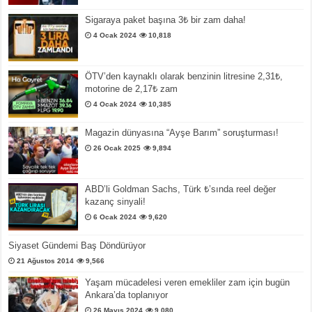
Sigaraya paket başına 3₺ bir zam daha!
4 Ocak 2024
10,818
ÖTV’den kaynaklı olarak benzinin litresine 2,31₺,
motorine de 2,17₺ zam
4 Ocak 2024
10,385
Magazin dünyasına “Ayşe Barım” soruşturması!
26 Ocak 2025
9,894
ABD’li Goldman Sachs, Türk ₺’sında reel değer
kazanç sinyali!
6 Ocak 2024
9,620
Siyaset Gündemi Baş Döndürüyor
21 Ağustos 2014
9,566
Yaşam mücadelesi veren emekliler zam için bugün
Ankara’da toplanıyor
26 Mayıs 2024
9,080