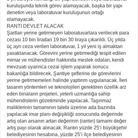
kuruluşunda teknik görev alamayacak, başka bir yapı
denetim veya laboratuvar kuruluşunun ortağı
olamayacak.
RANTI DEVLET ALACAK
Şartları yerine getirmeyen laboratuvarlara verilecek para
cezası 10 bin liradan 19 bin 30 liraya çıkarıldı. Üç yılda
üç ayrı ceza verilen laboratuvar, 1 yıl yeni iş almaktan
yasaklanacak. Görevini yerine getirmediği tespit edilen
mimar ve mühendisler hakkında meslek odaları, kendi
mevzuatı uyarınca cezai işlem yaparak sonucu
bakanlığa bildirecek. Şantiye şeflerine de görevlerini
yerine getirmemeleri halinde yaptırım uygulanacak. İleri
tasarım yöntemleri ve teknolojileri gerektiren özellik arz
eden binaların projeleri, yeterli uzmanlığa sahip
mühendislerin gözetiminde yapılacak. Taşınmaz
maliklerinin tamamının talebi üzerine ada bazında
yapılacak imar planı değişikliği sonucunda değerinde
artış olan arsanın artan değerinin (rantın) tamamı değer
artış payı olarak alınacak. Rantın yüzde 25’i büyükşehir
belediyesinin hesabına, yüzde 25’i ilçe belediyesinin