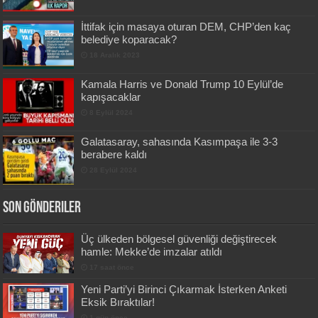
İttifak için masaya oturan DEM, CHP’den kaç
belediye koparacak?
18 Aralık 2023
Kamala Harris ve Donald Trump 10 Eylül’de
kapışacaklar
8 Eylül 2024
Galatasaray, sahasında Kasımpaşa ile 3-3
berabere kaldı
28 Eylül 2024
Son Gönderiler
Üç ülkeden bölgesel güvenliği değiştirecek
hamle: Mekke’de imzalar atıldı
17 saat önce
Yeni Parti’yi Birinci Çıkarmak İsterken Anketi
Eksik Bıraktılar!
1 gün önce