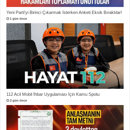
Yeni Parti’yi Birinci Çıkarmak İsterken Anketi Eksik Bıraktılar!
1 gün önce
112 Acil Mobil İhbar Uygulaması İçin Kamu Spotu
2 gün önce