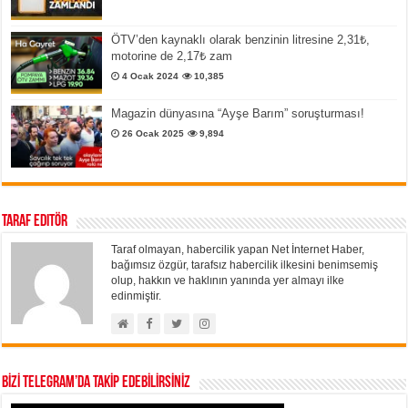
ÖTV’den kaynaklı olarak benzinin litresine 2,31₺,
motorine de 2,17₺ zam
4 Ocak 2024
10,385
Magazin dünyasına “Ayşe Barım” soruşturması!
26 Ocak 2025
9,894
Taraf Editör
Taraf olmayan, habercilik yapan Net İnternet Haber,
bağımsız özgür, tarafsız habercilik ilkesini benimsemiş
olup, hakkın ve haklının yanında yer almayı ilke
edinmiştir.
BİZİ TELEGRAM’DA TAKİP EDEBİLİRSİNİZ