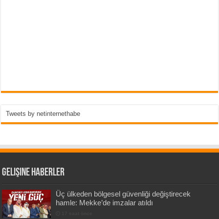
Tweets by netinternethabe
Gelişine Haberler
Üç ülkeden bölgesel güvenliği değiştirecek
hamle: Mekke’de imzalar atıldı
17 saat önce