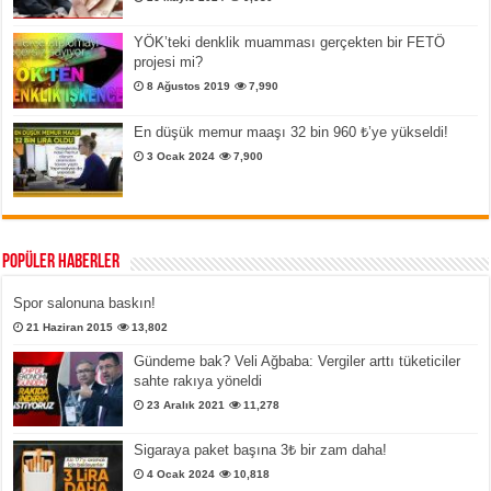
YÖK’teki denklik muamması gerçekten bir FETÖ
projesi mi?
8 Ağustos 2019
7,990
En düşük memur maaşı 32 bin 960 ₺’ye yükseldi!
3 Ocak 2024
7,900
Popüler Haberler
Spor salonuna baskın!
21 Haziran 2015
13,802
Gündeme bak? Veli Ağbaba: Vergiler arttı tüketiciler
sahte rakıya yöneldi
23 Aralık 2021
11,278
Sigaraya paket başına 3₺ bir zam daha!
4 Ocak 2024
10,818