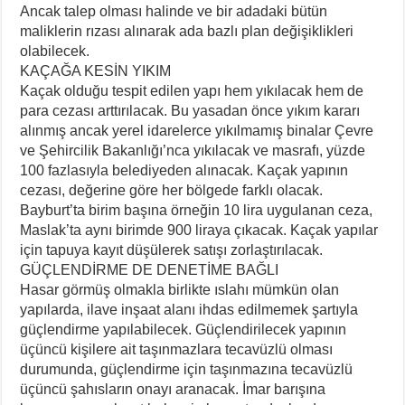
Ancak talep olması halinde ve bir adadaki bütün
maliklerin rızası alınarak ada bazlı plan değişiklikleri
olabilecek.
KAÇAĞA KESİN YIKIM
Kaçak olduğu tespit edilen yapı hem yıkılacak hem de
para cezası arttırılacak. Bu yasadan önce yıkım kararı
alınmış ancak yerel idarelerce yıkılmamış binalar Çevre
ve Şehircilik Bakanlığı’nca yıkılacak ve masrafı, yüzde
100 fazlasıyla belediyeden alınacak. Kaçak yapının
cezası, değerine göre her bölgede farklı olacak.
Bayburt’ta birim başına örneğin 10 lira uygulanan ceza,
Maslak’ta aynı birimde 900 liraya çıkacak. Kaçak yapılar
için tapuya kayıt düşülerek satışı zorlaştırılacak.
GÜÇLENDİRME DE DENETİME BAĞLI
Hasar görmüş olmakla birlikte ıslahı mümkün olan
yapılarda, ilave inşaat alanı ihdas edilmemek şartıyla
güçlendirme yapılabilecek. Güçlendirilecek yapının
üçüncü kişilere ait taşınmazlara tecavüzlü olması
durumunda, güçlendirme için taşınmazına tecavüzlü
üçüncü şahısların onayı aranacak. İmar barışına