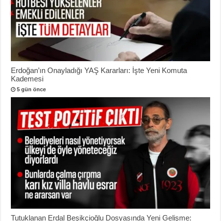
Erdoğan’ın Onayladığı YAŞ Kararları: İşte Yeni Komuta
Kademesi
5 gün önce
Tutuklanan Erdal Beşikçioğlu Dosyasında Yeni Gelişme: