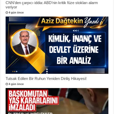
CNN’den çarpıcı iddia: ABD’nin kritik füze stokları alarm
veriyor
4 gün önce
Tutsak Edilen Bir Ruhun Yeniden Diriliş Hikayesi!
4 gün önce