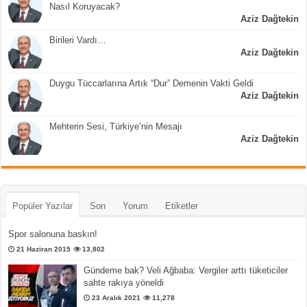
Nasıl Koruyacak?
Aziz Dağtekin
Birileri Vardı…
Aziz Dağtekin
Duygu Tüccarlarına Artık “Dur” Demenin Vakti Geldi
Aziz Dağtekin
Mehterin Sesi, Türkiye’nin Mesajı
Aziz Dağtekin
Popüler Yazılar
Son
Yorum
Etiketler
Spor salonuna baskın!
21 Haziran 2015
13,802
Gündeme bak? Veli Ağbaba: Vergiler arttı tüketiciler
sahte rakıya yöneldi
23 Aralık 2021
11,278