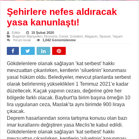
Şehirlere nefes aldıracak
yasa kanunlaştı!
Editör
15 Şubat 2020
Bugünün Manşetleri
,
Ekonomi
,
Genel
,
Gündem
,
Magazin
,
Siyaset
,
Yaşam
Yorum bırak
1,042 Görüntülenme
Gökdelenlere olanak sağlayan ‘kat serbest’ hakkı
mevzuattan çıkarılırken, kentlerin ‘siluetinin’ korunması
yasal hüküm oldu. Belediyeler, mevcut planlarda serbest
olarak belirlenmiş yükseklikleri 1 Temmuz 2021’e kadar
düzeltecek. Kaçak yapının cezası, değerine göre her
bölgede farklı olacak. Bayburt’ta birim başına örneğin 10
lira uygulanan ceza, Maslak’ta aynı birimde 900 liraya
çıkacak.
Deprem hasarlarından sonra tartışma konusu olan bazı
imar kurallarını değiştiren yasa Meclis’te kabul edildi.
Gökdelenlere olanak sağlayan ‘kat serbest’ hakkı
mevzuattan çıkarılırken, kentlerin ‘siluetinin’ korunması