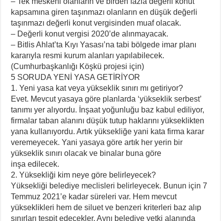
– Tek meskeni olanların ve birden fazla değerli konut
kapsamına giren taşınmazı olanların en düşük değerli
taşınmazı değerli konut vergisinden muaf olacak.
– Değerli konut vergisi 2020’de alınmayacak.
– Bitlis Ahlat’ta Kıyı Yasası’na tabi bölgede imar planı
kararıyla resmi kurum alanları yapılabilecek.
(Cumhurbaşkanlığı Köşkü projesi için)
5 SORUDA YENİ YASA GETİRİYOR
1. Yeni yasa kat veya yükseklik sınırı mı getiriyor?
Evet. Mevcut yasaya göre planlarda ‘yükseklik serbest’
tanımı yer alıyordu. İnşaat yoğunluğu baz kabul ediliyor,
firmalar taban alanını düşük tutup haklarını yükseklikten
yana kullanıyordu. Artık yüksekliğe yani kata firma karar
veremeyecek. Yani yasaya göre artık her yerin bir
yükseklik sınırı olacak ve binalar buna göre
inşa edilecek.
2. Yüksekliği kim neye göre belirleyecek?
Yüksekliği belediye meclisleri belirleyecek. Bunun için 7
Temmuz 2021’e kadar süreleri var. Hem mevcut
yükseklikleri hem de siluet ve benzeri kriterleri baz alıp
sınırları tespit edecekler. Aynı belediye yetki alanında