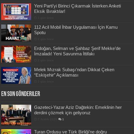
Yeni Parti’yi Birinci Çıkarmak İsterken Anketi
Eksik Bıraktılar!
1 gün önce
112 Acil Mobil İhbar Uygulaması İçin Kamu
Spotu
2 gün önce
Erdoğan, Selman ve Şahbaz Şerif Mekke’de
İmzaladı! Yeni Savunma İttifakı
2 gün önce
Melek Mızrak Subaşı’ndan Dikkat Çeken
“Eskişehir” Açıklaması
2 gün önce
En Son Gönderiler
Gazeteci-Yazar Aziz Dağtekin: Emeklinin her
derdini çözmek için geliyoruz
7 Aralık 2020
1
Turan Ordusu ve Türk Birliği’ne doğru