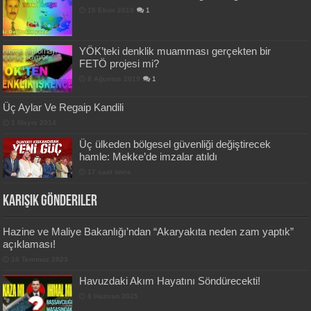
15 Ekim 2019
1
YÖK’teki denklik muamması gerçekten bir
FETÖ projesi mi?
8 Ağustos 2019
1
Üç Aylar Ve Regaip Kandili
1 Mayıs 2014
Üç ülkeden bölgesel güvenliği değiştirecek
hamle: Mekke’de imzalar atıldı
17 saat önce
Karışık Gönderiler
Hazine ve Maliye Bakanlığı’ndan “Akaryakıta neden zam yaptık”
açıklaması!
16 Temmuz 2023
Havuzdaki Akım Hayatını Söndürecekti!
8 Haziran 2025