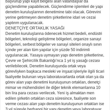
başvurup yapı kayıt belgesi alan vatandaşlar da
güçlendirme yapabilecek. Güçlendirme işlemleri de yapı
denetim kuruluşlarının denetimine tabi olacak. Görevini
yerine getirmeyen denetim şirketlerine idari ve cezai
yaptırım uygulanacak.
DENETÇİYE ORTAKLIK YASAĞI
Denetim kuruluşlarına ödenecek hizmet bedeli, endüstri
bölgeleri, teknoloji geliştirme bölgeleri, organize sanayi
bölgeleri, serbest bölgeler ve sanayi siteleri onaylı sınırı
içinde yer alan tüm yapılar için yüzde 50 indirimli
uygulanacak. Yasaya uymayan yapı denetim şirketlerine,
Çevre ve Şehircilik Bakanlığı’nca 1 yıl iş yasağı cezası
verilebilecek. Denetim kuruluşunda ortak veya
görevliyken başkaca mesleki ve inşaat işleriyle ilgili ticari
faaliyette bulunan veya laboratuvarlarda ortak olan ya da
görev alan yapı denetimi kuruluşunun ortakları, denetçi
mimar ve mühendisleri ile diğer teknik elemanlarına 10
bin lira para cezası verilecek. Yeni iş almaktan men
edilen şirketin ortakları ceza süresince, faaliyete son
verme cezası alan yapı denetim kuruluşunun ortakları ise
3 yıl süreyle herhangi bir yapı denetim veya laboratuvar