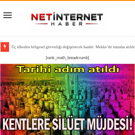
Üç ülkeden bölgesel güvenliği değiştirecek hamle: Mekke’de imzalar atıldı
Yeni Parti’yi Birinci Çıkarmak İsterken Anketi Eksik Bıraktılar!
[rank_math_breadcrumb]