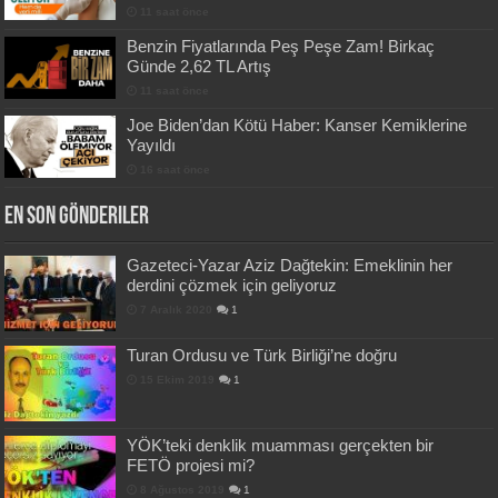
11 saat önce
Benzin Fiyatlarında Peş Peşe Zam! Birkaç
Günde 2,62 TL Artış
11 saat önce
Joe Biden’dan Kötü Haber: Kanser Kemiklerine
Yayıldı
16 saat önce
En Son Gönderiler
Gazeteci-Yazar Aziz Dağtekin: Emeklinin her
derdini çözmek için geliyoruz
7 Aralık 2020
1
Turan Ordusu ve Türk Birliği’ne doğru
15 Ekim 2019
1
YÖK’teki denklik muamması gerçekten bir
FETÖ projesi mi?
8 Ağustos 2019
1