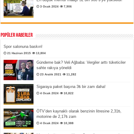
3 Ocak 2024
7,906
Popüler Haberler
Spor salonuna baskın!
21 Haziran 2015
13,804
Gündeme bak? Veli Ağbaba: Vergiler arttı tüketiciler
sahte rakıya yöneldi
23 Aralık 2021
11,282
Sigaraya paket başına 3₺ bir zam daha!
4 Ocak 2024
10,822
ÖTV’den kaynaklı olarak benzinin litresine 2,31₺,
motorine de 2,17₺ zam
4 Ocak 2024
10,388