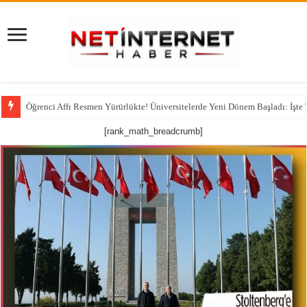
Öğrenci Affı Resmen Yürürlükte! Üniversitelerde Yeni Dönem Başladı: İşte
[rank_math_breadcrumb]