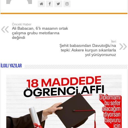
Önceki Haber
Ali Babacan, 6’lı masanın ortak
çalışma grubu metotlarına
değindi
İleri
Şehit babasından Davutoğlu’na
tepki: Askere kurşun sıkanlarla
yol yürüyorsunuz
İlgili Yazılar