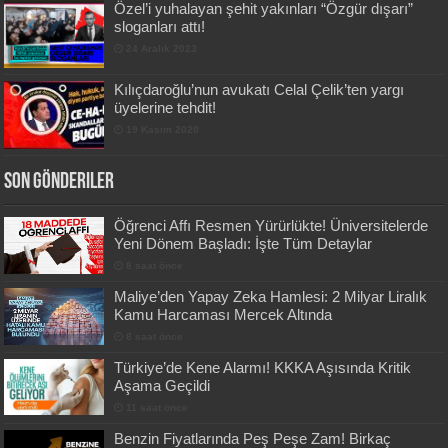
Özel’i yuhalayan şehit yakınları “Özgür dışarı”
sloganları attı!
24 Aralık 2023
Kılıçdaroğlu’nun avukatı Celal Çelik’ten yargı
üyelerine tehdit!
19 Kasım 2020
Son Gönderiler
Öğrenci Affı Resmen Yürürlükte! Üniversitelerde
Yeni Dönem Başladı: İşte Tüm Detaylar
8 saat önce
Maliye’den Yapay Zeka Hamlesi: 2 Milyar Liralık
Kamu Harcaması Mercek Altında
8 saat önce
Türkiye’de Kene Alarmı! KKKA Aşısında Kritik
Aşama Geçildi
11 saat önce
Benzin Fiyatlarında Peş Peşe Zam! Birkaç