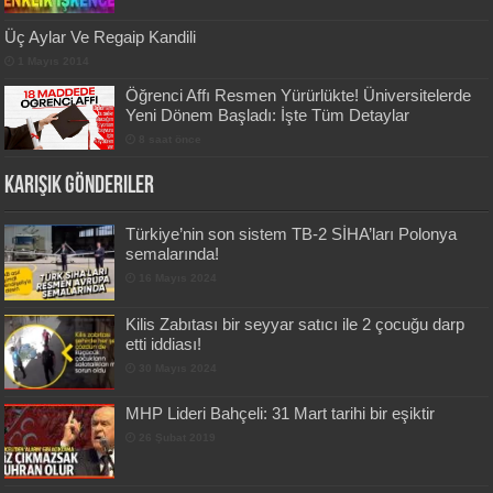
Üç Aylar Ve Regaip Kandili
1 Mayıs 2014
Öğrenci Affı Resmen Yürürlükte! Üniversitelerde
Yeni Dönem Başladı: İşte Tüm Detaylar
8 saat önce
Karışık Gönderiler
Türkiye’nin son sistem TB-2 SİHA’ları Polonya
semalarında!
16 Mayıs 2024
Kilis Zabıtası bir seyyar satıcı ile 2 çocuğu darp
etti iddiası!
30 Mayıs 2024
MHP Lideri Bahçeli: 31 Mart tarihi bir eşiktir
26 Şubat 2019