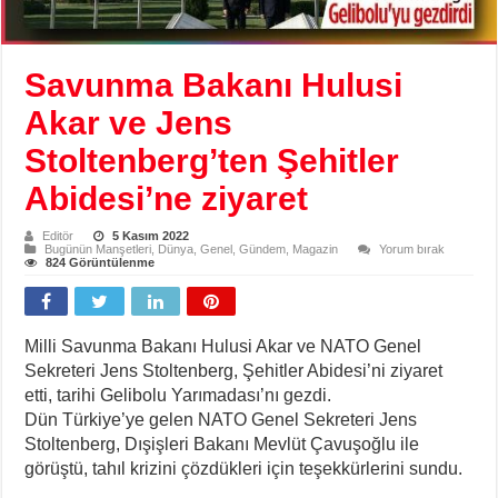
Savunma Bakanı Hulusi
Akar ve Jens
Stoltenberg’ten Şehitler
Abidesi’ne ziyaret
Editör
5 Kasım 2022
Bugünün Manşetleri
,
Dünya
,
Genel
,
Gündem
,
Magazin
Yorum bırak
824 Görüntülenme
Milli Savunma Bakanı Hulusi Akar ve NATO Genel
Sekreteri Jens Stoltenberg, Şehitler Abidesi’ni ziyaret
etti, tarihi Gelibolu Yarımadası’nı gezdi.
Dün Türkiye’ye gelen NATO Genel Sekreteri Jens
Stoltenberg, Dışişleri Bakanı Mevlüt Çavuşoğlu ile
görüştü, tahıl krizini çözdükleri için teşekkürlerini sundu.