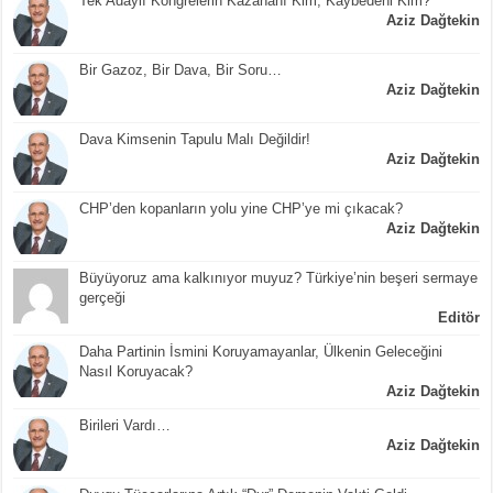
Tek Adaylı Kongrelerin Kazananı Kim, Kaybedeni Kim?
Aziz Dağtekin
Bir Gazoz, Bir Dava, Bir Soru…
Aziz Dağtekin
Dava Kimsenin Tapulu Malı Değildir!
Aziz Dağtekin
CHP’den kopanların yolu yine CHP’ye mi çıkacak?
Aziz Dağtekin
Büyüyoruz ama kalkınıyor muyuz? Türkiye’nin beşeri sermaye
gerçeği
Editör
Daha Partinin İsmini Koruyamayanlar, Ülkenin Geleceğini
Nasıl Koruyacak?
Aziz Dağtekin
Birileri Vardı…
Aziz Dağtekin