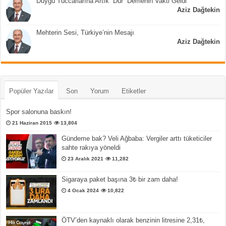
Duygu Tüccarlarına Artık “Dur” Demenin Vakti Geldi
Aziz Dağtekin
Mehterin Sesi, Türkiye’nin Mesajı
Aziz Dağtekin
Popüler Yazılar
Son
Yorum
Etiketler
Spor salonuna baskın!
21 Haziran 2015
13,804
Gündeme bak? Veli Ağbaba: Vergiler arttı tüketiciler
sahte rakıya yöneldi
23 Aralık 2021
11,282
Sigaraya paket başına 3₺ bir zam daha!
4 Ocak 2024
10,822
ÖTV’den kaynaklı olarak benzinin litresine 2,31₺,