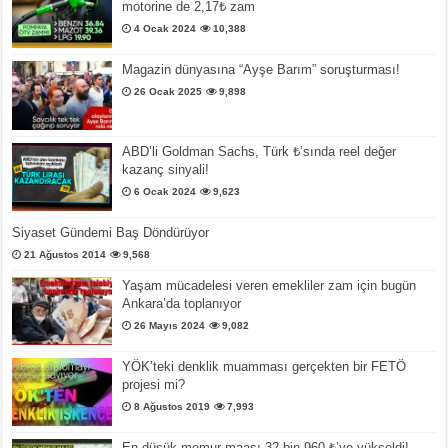
motorine de 2,17₺ zam
4 Ocak 2024
10,388
Magazin dünyasına “Ayşe Barım” soruşturması!
26 Ocak 2025
9,898
ABD’li Goldman Sachs, Türk ₺’sında reel değer
kazanç sinyali!
6 Ocak 2024
9,623
Siyaset Gündemi Baş Döndürüyor
21 Ağustos 2014
9,568
Yaşam mücadelesi veren emekliler zam için bugün
Ankara’da toplanıyor
26 Mayıs 2024
9,082
YÖK’teki denklik muamması gerçekten bir FETÖ
projesi mi?
8 Ağustos 2019
7,993
En düşük memur maaşı 32 bin 960 ₺’ye yükseldi!