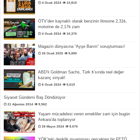
4 Ocak 2024
10,810
ÖTV’den kaynaklı olarak benzinin litresine 2,31₺,
motorine de 2,17₺ zam
4 Ocak 2024
10,376
Magazin dünyasına “Ayşe Barım” soruşturması!
26 Ocak 2025
9,890
ABD’li Goldman Sachs, Türk ₺’sında reel değer
kazanç sinyali!
6 Ocak 2024
9,615
Siyaset Gündemi Baş Döndürüyor
21 Ağustos 2014
9,562
Yaşam mücadelesi veren emekliler zam için bugün
Ankara’da toplanıyor
26 Mayıs 2024
9,076
YÖK’teki denklik muamması gerçekten bir FETÖ