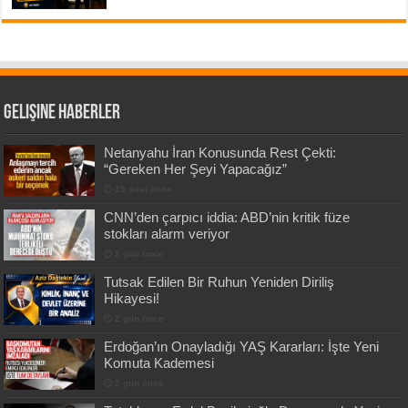
Gelişine Haberler
Netanyahu İran Konusunda Rest Çekti:
“Gereken Her Şeyi Yapacağız”
15 saat önce
CNN’den çarpıcı iddia: ABD’nin kritik füze
stokları alarm veriyor
2 gün önce
Tutsak Edilen Bir Ruhun Yeniden Diriliş
Hikayesi!
2 gün önce
Erdoğan’ın Onayladığı YAŞ Kararları: İşte Yeni
Komuta Kademesi
2 gün önce