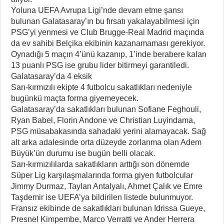
Yoluna UEFA Avrupa Ligi’nde devam etme şansı
bulunan Galatasaray’ın bu fırsatı yakalayabilmesi için
PSG’yi yenmesi ve Club Brugge-Real Madrid maçında
da ev sahibi Belçika ekibinin kazanamaması gerekiyor.
Oynadığı 5 maçın 4’ünü kazanıp, 1’inde berabere kalan
13 puanlı PSG ise grubu lider bitirmeyi garantiledi.
Galatasaray’da 4 eksik
Sarı-kırmızılı ekipte 4 futbolcu sakatlıkları nedeniyle
bugünkü maçta forma giyemeyecek.
Galatasaray’da sakatlıkları bulunan Sofiane Feghouli,
Ryan Babel, Florin Andone ve Christian Luyindama,
PSG müsabakasında sahadaki yerini alamayacak. Sağ
alt arka adalesinde orta düzeyde zorlanma olan Adem
Büyük’ün durumu ise bugün belli olacak.
Sarı-kırmızılılarda sakatlıkların arttığı son dönemde
Süper Lig karşılaşmalarında forma giyen futbolcular
Jimmy Durmaz, Taylan Antalyalı, Ahmet Çalık ve Emre
Taşdemir ise UEFA’ya bildirilen listede bulunmuyor.
Fransız ekibinde de sakatlıkları bulunan Idrissa Gueye,
Presnel Kimpembe, Marco Verratti ve Ander Herrera