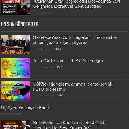
Tutuklanan Erdal Beşikçioğlu Dosyasında Yeni
Gelişme: Laboratuvar Sonucu İddiası
2 gün önce
En Son Gönderiler
Gazeteci-Yazar Aziz Dağtekin: Emeklinin her
derdini çözmek için geliyoruz
7 Aralık 2020
1
Turan Ordusu ve Türk Birliği’ne doğru
15 Ekim 2019
1
YÖK’teki denklik muamması gerçekten bir
FETÖ projesi mi?
8 Ağustos 2019
1
Üç Aylar Ve Regaip Kandili
1 Mayıs 2014
Netanyahu İran Konusunda Rest Çekti:
“Gereken Her Şeyi Yapacağız”