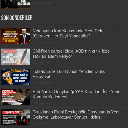
7 Ekim 2024
Son Gönderiler
Netanyahu İran Konusunda Rest Çekti:
“Gereken Her Şeyi Yapacağız”
15 saat önce
CNN’den çarpıcı iddia: ABD’nin kritik füze
stokları alarm veriyor
2 gün önce
Tutsak Edilen Bir Ruhun Yeniden Diriliş
Hikayesi!
2 gün önce
Erdoğan’ın Onayladığı YAŞ Kararları: İşte Yeni
Komuta Kademesi
2 gün önce
Tutuklanan Erdal Beşikçioğlu Dosyasında Yeni
Gelişme: Laboratuvar Sonucu İddiası
2 gün önce