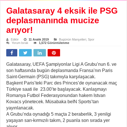
Galatasaray 4 eksik ile PSG
deplasmanında mucize
arıyor!
Editör
11 Aralık 2019
Bugünün Manşetleri
,
Spor
Yorum bırak
1,572 Görüntülenme
Galatasaray, UEFA Şampiyonlar Ligi A Grubu’nun 6. ve
son haftasında bugün deplasmanda Fransa’nın Paris
Saint-Germain (PSG) takımıyla karşılaşacak.
Başkent Paris’teki Parc des Princes’de oynanacak maç
Türkiye saati ile 23.00’te başlayacak. Karılaşmayı
Romanya Futbol Federasyonundan hakem Istvan
Kovacs yönetecek. Müsabaka beIN Sports’tan
yayınlanacak.
A Grubu’nda oynadığı 5 maçta 2 beraberlik, 3 yenilgi
yaşayan sarı-kırmızılı takım, 2 puanla son sırada yer
alıyor.