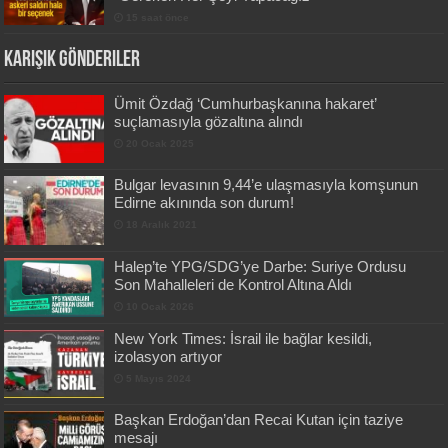
15 saat önce
Karışık Gönderiler
Ümit Özdağ ‘Cumhurbaşkanına hakaret’
suçlamasıyla gözaltına alındı
20 Ocak 2025
Bulgar levasının 9,44’e ulaşmasıyla komşunun
Edirne akınında son durum!
18 Aralık 2021
Halep’te YPG/SDG’ye Darbe: Suriye Ordusu
Son Mahalleleri de Kontrol Altına Aldı
10 Ocak 2026
New York Times: İsrail ile bağlar kesildi,
izolasyon artıyor
5 Mayıs 2024
Başkan Erdoğan’dan Recai Kutan için taziye
mesajı