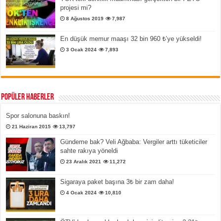
projesi mi?
8 Ağustos 2019
7,987
En düşük memur maaşı 32 bin 960 ₺’ye yükseldi!
3 Ocak 2024
7,893
Popüler Haberler
Spor salonuna baskın!
21 Haziran 2015
13,797
Gündeme bak? Veli Ağbaba: Vergiler arttı tüketiciler
sahte rakıya yöneldi
23 Aralık 2021
11,272
Sigaraya paket başına 3₺ bir zam daha!
4 Ocak 2024
10,810