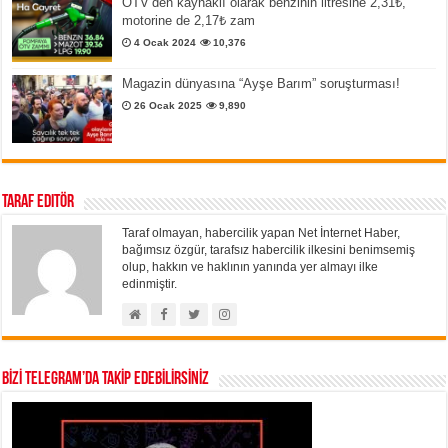
ÖTV’den kaynaklı olarak benzinin litresine 2,31₺,
motorine de 2,17₺ zam
4 Ocak 2024
10,376
Magazin dünyasına “Ayşe Barım” soruşturması!
26 Ocak 2025
9,890
Taraf Editör
Taraf olmayan, habercilik yapan Net İnternet Haber,
bağımsız özgür, tarafsız habercilik ilkesini benimsemiş
olup, hakkın ve haklının yanında yer almayı ilke
edinmiştir.
BİZİ TELEGRAM’DA TAKİP EDEBİLİRSİNİZ