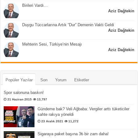
Birileri Vardı…
Aziz Dağtekin
Duygu Tüccarlarına Artık “Dur” Demenin Vakti Geldi
Aziz Dağtekin
Mehterin Sesi, Türkiye’nin Mesajı
Aziz Dağtekin
Popüler Yazılar
Son
Yorum
Etiketler
Spor salonuna baskın!
21 Haziran 2015
13,797
Gündeme bak? Veli Ağbaba: Vergiler arttı tüketiciler
sahte rakıya yöneldi
23 Aralık 2021
11,272
Sigaraya paket başına 3₺ bir zam daha!