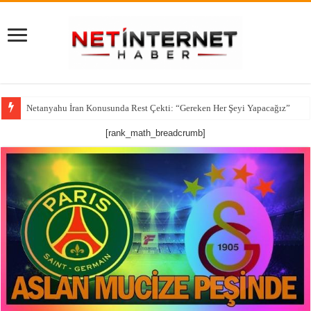
Netanyahu İran Konusunda Rest Çekti: “Gereken Her Şeyi Yapacağız”
CNN’den çarpıcı iddia: ABD’nin kritik füze stokları alarm veriyor
[rank_math_breadcrumb]