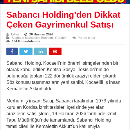
Sabancı Holding’den Dikkat
Çeken Gayrimenkul Satışı
Editör
20 Haziran 2026
Bugünün Manşetleri
,
Ekonomi
,
Gündem
Yorum bırak
164 Görüntülenme
Sabancı Holding, Kocaeli’nin önemli simgelerinden biri
olarak kabul edilen Kentsa Sosyal Tesisleri’nin de
bulunduğu toplam 122 dönümlük araziyi elden çıkardı.
Söz konusu taşınmazların yeni sahibi, Kocaelili iş insanı
Kemalettin Akkurt oldu.
Merhum iş insanı Sakıp Sabancı tarafından 1973 yılında
kurulan Kordsa İzmit tesisleri içerisinde yer alan
arazilerin satış işlemi, 19 Haziran 2026 tarihinde İzmit
Tapu Müdürlüğü’nde tamamlandı. Sabancı Holding
temsilcileri ile Kemalettin Akkurt’un katılımıyla