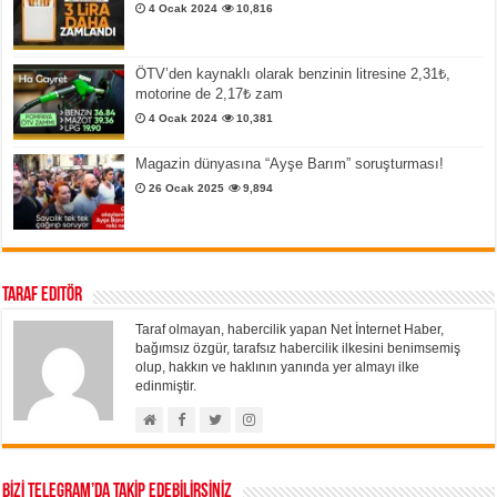
4 Ocak 2024
10,816
ÖTV’den kaynaklı olarak benzinin litresine 2,31₺,
motorine de 2,17₺ zam
4 Ocak 2024
10,381
Magazin dünyasına “Ayşe Barım” soruşturması!
26 Ocak 2025
9,894
Taraf Editör
Taraf olmayan, habercilik yapan Net İnternet Haber,
bağımsız özgür, tarafsız habercilik ilkesini benimsemiş
olup, hakkın ve haklının yanında yer almayı ilke
edinmiştir.
BİZİ TELEGRAM’DA TAKİP EDEBİLİRSİNİZ