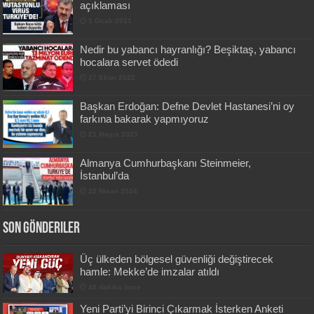
açıklaması
1 Ocak 2021
Nedir bu yabancı hayranlığı? Beşiktaş, yabancı
hocalara servet ödedi
27 Ekim 2022
Başkan Erdoğan: Defne Devlet Hastanesi’ni oy
farkına bakarak yapmıyoruz
21 Mayıs 2023
Almanya Cumhurbaşkanı Steinmeier,
İstanbul’da
22 Nisan 2024
Son Gönderiler
Üç ülkeden bölgesel güvenliği değiştirecek
hamle: Mekke’de imzalar atıldı
48 dakika önce
Yeni Parti’yi Birinci Çıkarmak İsterken Anketi