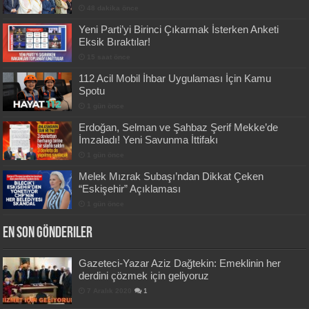
48 dakika önce
Yeni Parti’yi Birinci Çıkarmak İsterken Anketi
Eksik Bıraktılar!
15 saat önce
112 Acil Mobil İhbar Uygulaması İçin Kamu
Spotu
1 gün önce
Erdoğan, Selman ve Şahbaz Şerif Mekke’de
İmzaladı! Yeni Savunma İttifakı
1 gün önce
Melek Mızrak Subaşı’ndan Dikkat Çeken
“Eskişehir” Açıklaması
1 gün önce
En Son Gönderiler
Gazeteci-Yazar Aziz Dağtekin: Emeklinin her
derdini çözmek için geliyoruz
7 Aralık 2020
1