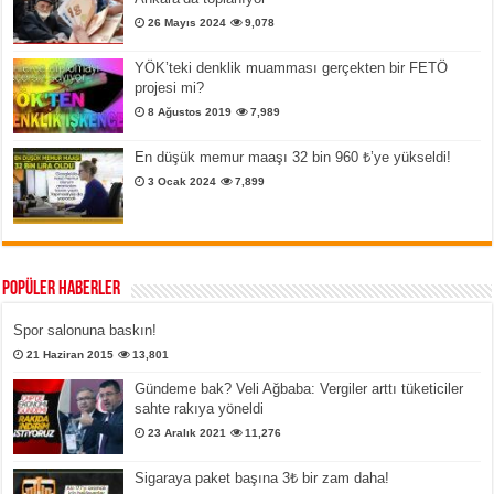
26 Mayıs 2024
9,078
YÖK’teki denklik muamması gerçekten bir FETÖ
projesi mi?
8 Ağustos 2019
7,989
En düşük memur maaşı 32 bin 960 ₺’ye yükseldi!
3 Ocak 2024
7,899
Popüler Haberler
Spor salonuna baskın!
21 Haziran 2015
13,801
Gündeme bak? Veli Ağbaba: Vergiler arttı tüketiciler
sahte rakıya yöneldi
23 Aralık 2021
11,276
Sigaraya paket başına 3₺ bir zam daha!