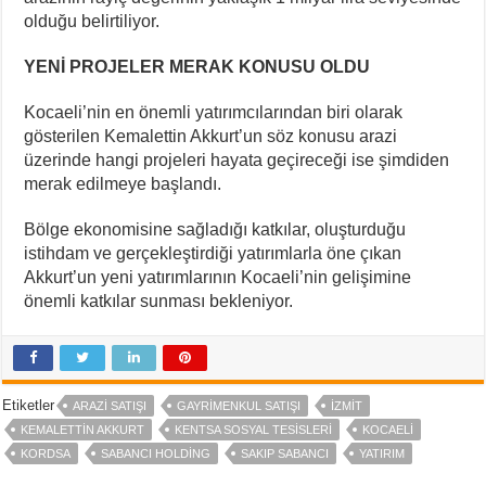
olduğu belirtiliyor.
YENİ PROJELER MERAK KONUSU OLDU
Kocaeli’nin en önemli yatırımcılarından biri olarak
gösterilen Kemalettin Akkurt’un söz konusu arazi
üzerinde hangi projeleri hayata geçireceği ise şimdiden
merak edilmeye başlandı.
Bölge ekonomisine sağladığı katkılar, oluşturduğu
istihdam ve gerçekleştirdiği yatırımlarla öne çıkan
Akkurt’un yeni yatırımlarının Kocaeli’nin gelişimine
önemli katkılar sunması bekleniyor.
Etiketler
ARAZI SATIŞI
GAYRIMENKUL SATIŞI
İZMIT
KEMALETTIN AKKURT
KENTSA SOSYAL TESISLERI
KOCAELI
KORDSA
SABANCI HOLDING
SAKIP SABANCI
YATIRIM