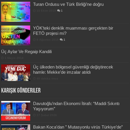
Turan Ordusu ve Türk Birliği’ne doğru
15 Ekim 2019
1
YÖK’teki denklik muamması gerçekten bir
FETÖ projesi mi?
8 Ağustos 2019
1
Üç Aylar Ve Regaip Kandili
1 Mayıs 2014
Üç ülkeden bölgesel güvenliği değiştirecek
hamle: Mekke’de imzalar atıldı
48 dakika önce
Karışık Gönderiler
Davutoğlu’ndan Ekonomi İtirafı: “Maddi Sıkıntı
Yaşıyorum”
17 Şubat 2026
Bakan Koca’dan ” Mutasyonlu virüs Türkiye’de”