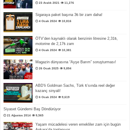
23 Aralık 2021
11,276
Sigaraya paket başına 3₺ bir zam daha!
4 Ocak 2024
10,816
ÖTV’den kaynaklı olarak benzinin litresine 2,31₺,
motorine de 2,17₺ zam
4 Ocak 2024
10,381
Magazin dünyasına “Ayşe Barım” soruşturması!
26 Ocak 2025
9,894
ABD’li Goldman Sachs, Türk ₺’sında reel değer
kazanç sinyali!
6 Ocak 2024
9,619
Siyaset Gündemi Baş Döndürüyor
21 Ağustos 2014
9,565
Yaşam mücadelesi veren emekliler zam için bugün
Ankara’da toplanıyor