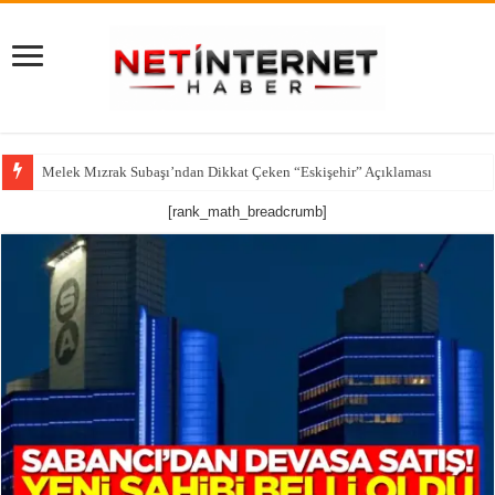
Melek Mızrak Subaşı’ndan Dikkat Çeken “Eskişehir” Açıklaması
[rank_math_breadcrumb]