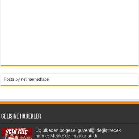
Posts by netinternethabe
Gelişine Haberler
Üç ülkeden bölgesel güvenliği değiştirecek
hamle: Mekke’de imzalar atıldı