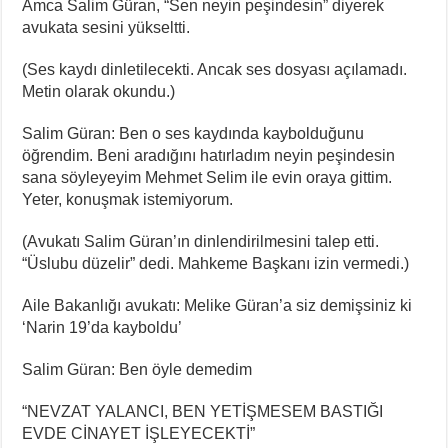
Amca Salim Güran, “Sen neyin peşindesin” diyerek
avukata sesini yükseltti.
(Ses kaydı dinletilecekti. Ancak ses dosyası açılamadı.
Metin olarak okundu.)
Salim Güran: Ben o ses kaydında kaybolduğunu
öğrendim. Beni aradığını hatırladım neyin peşindesin
sana söyleyeyim Mehmet Selim ile evin oraya gittim.
Yeter, konuşmak istemiyorum.
(Avukatı Salim Güran’ın dinlendirilmesini talep etti.
“Üslubu düzelir” dedi. Mahkeme Başkanı izin vermedi.)
Aile Bakanlığı avukatı: Melike Güran’a siz demişsiniz ki
‘Narin 19’da kayboldu’
Salim Güran: Ben öyle demedim
“NEVZAT YALANCI, BEN YETİŞMESEM BASTIĞI
EVDE CİNAYET İŞLEYECEKTİ”