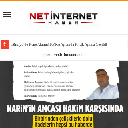
Türkiye’de Kene Alarmı! KKKA Aşısında Kritik Aşama Geçildi
[rank_math_breadcrumb]