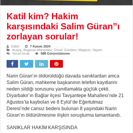
Katil kim? Hakim
karşısındaki Salim Güran”ı
zorlayan sorular!
Editör
7 Kasım 2024
Asayiş
,
Bugünün Manşetleri
,
Genel
,
Gündem
,
Magazin
,
Yaşam
Yorum bırak
588 Görüntülenme
Narin Güran’ın öldürüldüğü davada sanıklardan amca
Salim Güran, mahkeme başkanının telefon kayıtlarını
neden sildiği sorusunu yanıtlamakta güçlük çekti.
Diyarbakır’ın Bağlar ilçesi Tavşantepe Mahallesi’nde 21
Ağustos’ta kaybolan ve 8 Eylül’de Eğertutmaz
Deresi’nde cansız bedeni bulunan 8 yaşındaki Narin
Güran’ın öldürülmesine ilişkin soruşturma tamamlandı.
SANIKLAR HAKİM KARŞISINDA