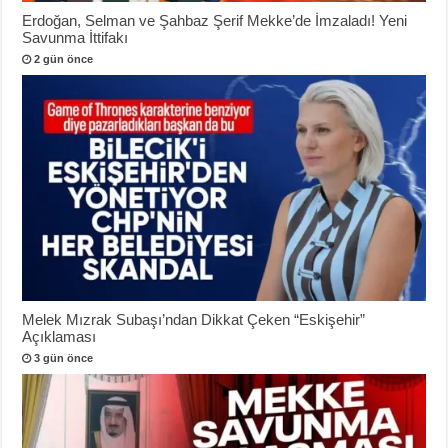
Erdoğan, Selman ve Şahbaz Şerif Mekke’de İmzaladı! Yeni
Savunma İttifakı
2 gün önce
Melek Mızrak Subaşı’ndan Dikkat Çeken “Eskişehir”
Açıklaması
3 gün önce