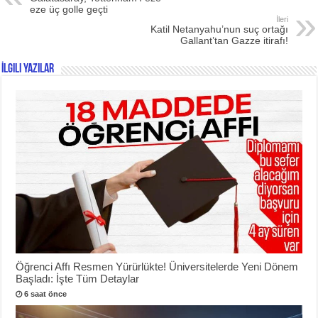
eze üç golle geçti
İleri
Katil Netanyahu’nun suç ortağı
Gallant’tan Gazze itirafı!
İlgili Yazılar
Öğrenci Affı Resmen Yürürlükte! Üniversitelerde Yeni Dönem
Başladı: İşte Tüm Detaylar
6 saat önce