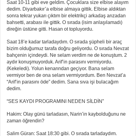
Saat 10-11 gibi eve geldim. Çocuklara size elbise alayım
dedim. Diyarbakır’a elbise almaya gittik. Elbise aldıktan
sonra tekrar yukarı çıktım bir elektrikçi arkadaş arızadan
bahsetti, arabası ile gittik. O sırada (isim anlaşılamadı)
direğin üstüne gitti. Hasan ot topluyordu.
Saat 18’e kadar tarladaydım. O sırada şüpheli bir araç
bizim olduğumuz tarafa doğru geliyordu. O sırada Nevzat
bahçenin içindeydi. Ne selam verdim ne de konuştum. 2
aydır konuşmuyorduk. Arif’in parasını vermiyordu.
(Kekeledi). Yolun kenarından geçiyor. Bana selam
vermiyor ben de ona selam vermiyordum. Ben Nevzat’a
“Arif’in parasını öde” dedim. Sana sıva işi bulacağım
dedim.
“SES KAYDI PROGRAMINI NEDEN SİLDİN”
Hakim: Olay günü tarladasın, Narin’in kaybolduğunu ne
zaman öğrendin?
Salim Güran: Saat 18:30 gibi. O sırada tarladaydım.