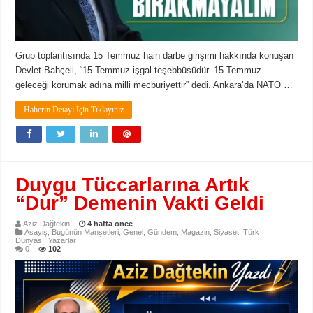
Grup toplantısında 15 Temmuz hain darbe girişimi hakkında konuşan
Devlet Bahçeli, “15 Temmuz işgal teşebbüsüdür. 15 Temmuz
geleceği korumak adına milli mecburiyettir” dedi. Ankara’da NATO …
Haberin Detayı İçin Tıklayınız
Duygu Tüccarlarına Artık
“Dur” Demenin Vakti Geldi
Aziz Dağtekin
4 hafta önce
Asayiş
,
Bugünün Manşetleri
,
Genel
,
Gündem
,
Magazin
,
Siyaset
,
Türk
Dünyası
,
Yazarlar
0
102