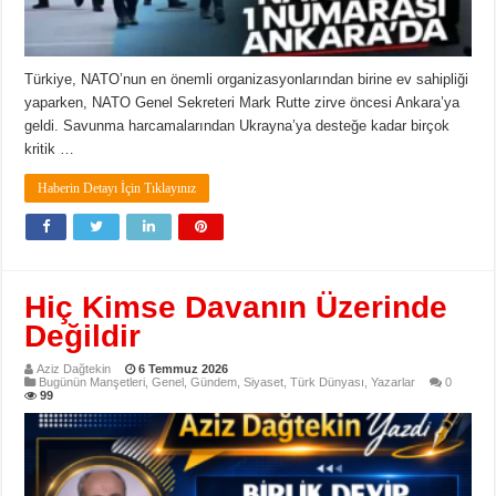
Türkiye, NATO’nun en önemli organizasyonlarından birine ev sahipliği
yaparken, NATO Genel Sekreteri Mark Rutte zirve öncesi Ankara’ya
geldi. Savunma harcamalarından Ukrayna’ya desteğe kadar birçok
kritik …
Haberin Detayı İçin Tıklayınız
Hiç Kimse Davanın Üzerinde
Değildir
Aziz Dağtekin
6 Temmuz 2026
Bugünün Manşetleri
,
Genel
,
Gündem
,
Siyaset
,
Türk Dünyası
,
Yazarlar
0
99