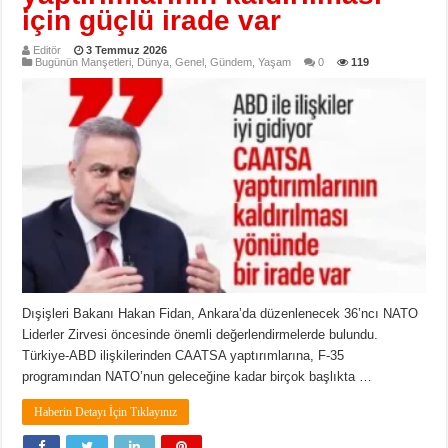
için güçlü irade var
Editör
3 Temmuz 2026
Bugünün Manşetleri
,
Dünya
,
Genel
,
Gündem
,
Yaşam
0
119
Dışişleri Bakanı Hakan Fidan, Ankara’da düzenlenecek 36’ncı NATO
Liderler Zirvesi öncesinde önemli değerlendirmelerde bulundu.
Türkiye-ABD ilişkilerinden CAATSA yaptırımlarına, F-35
programından NATO’nun geleceğine kadar birçok başlıkta …
Haberin Detayı İçin Tıklayınız