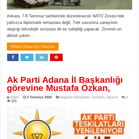
Ankara, 7-8 Temmuz tarihlerinde düzenlenecek NATO Zirvesi’nde
yalnızca diplomatik temaslara değil, Türk savunma sanayiinin
ulaştığı teknolojik seviyeye de ev sahipliği yapacak. Zirvenin en
dikkat çeken …
Haberin Detayı İçin Tıklayınız
Ak Parti Adana İl Başkanlığı
görevine Mustafa Özkan,
Editör
4 Temmuz 2026
Bugünün Manşetleri
,
Gündem
,
Siyaset
0
111