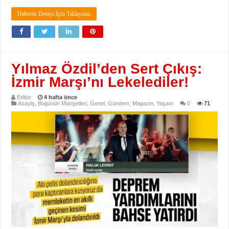
Haberin Detayı İçin Tıklayınız
Yılmaz Özdil’den Sert Çıkış:
İzmir Marşı’nı Lekelediler!
Editör
4 hafta önce
Asayiş
,
Bugünün Manşetleri
,
Genel
,
Gündem
,
Magazin
,
Yaşam
0
71