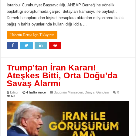
İstanbul Cumhuriyet Başsavcılığı, AHBAP Derneği’ne yönelik
başlattığı soruşturmada çarpıcı detayları kamuoyu ile paylaştı.
Dernek hesaplarından kişisel hesaplara aktarılan milyonlarca liralık
bağışın bahis oyunlarında kullanıldığı iddia …
Haberin Detayı İçin Tıklayınız
Trump’tan İran Kararı!
Ateşkes Bitti, Orta Doğu’da
Savaş Alarmı
Editör
4 hafta önce
Bugünün Manşetleri
,
Dünya
,
Gündem
0
69