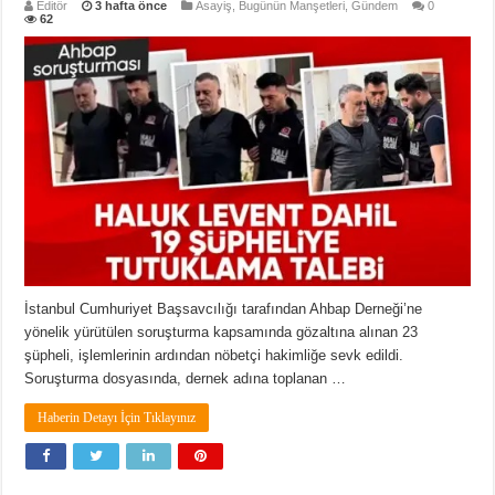
Editör
3 hafta önce
Asayiş
,
Bugünün Manşetleri
,
Gündem
0
62
İstanbul Cumhuriyet Başsavcılığı tarafından Ahbap Derneği’ne
yönelik yürütülen soruşturma kapsamında gözaltına alınan 23
şüpheli, işlemlerinin ardından nöbetçi hakimliğe sevk edildi.
Soruşturma dosyasında, dernek adına toplanan …
Haberin Detayı İçin Tıklayınız