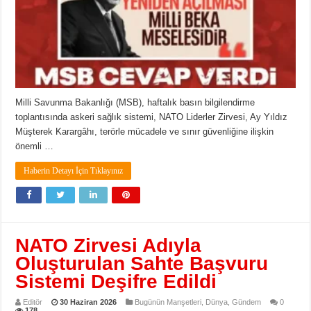
Milli Savunma Bakanlığı (MSB), haftalık basın bilgilendirme
toplantısında askeri sağlık sistemi, NATO Liderler Zirvesi, Ay Yıldız
Müşterek Karargâhı, terörle mücadele ve sınır güvenliğine ilişkin
önemli …
Haberin Detayı İçin Tıklayınız
NATO Zirvesi Adıyla
Oluşturulan Sahte Başvuru
Sistemi Deşifre Edildi
Editör
30 Haziran 2026
Bugünün Manşetleri
,
Dünya
,
Gündem
0
178