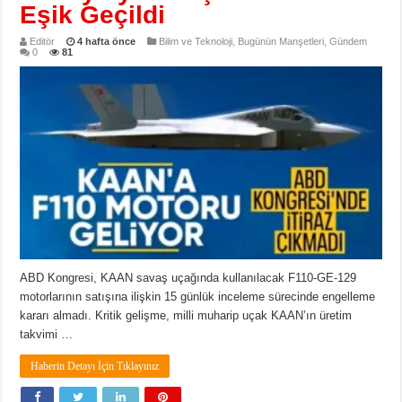
Eşik Geçildi
Editör
4 hafta önce
Bilim ve Teknoloji
,
Bugünün Manşetleri
,
Gündem
0
81
ABD Kongresi, KAAN savaş uçağında kullanılacak F110-GE-129
motorlarının satışına ilişkin 15 günlük inceleme sürecinde engelleme
kararı almadı. Kritik gelişme, milli muharip uçak KAAN’ın üretim
takvimi …
Haberin Detayı İçin Tıklayınız