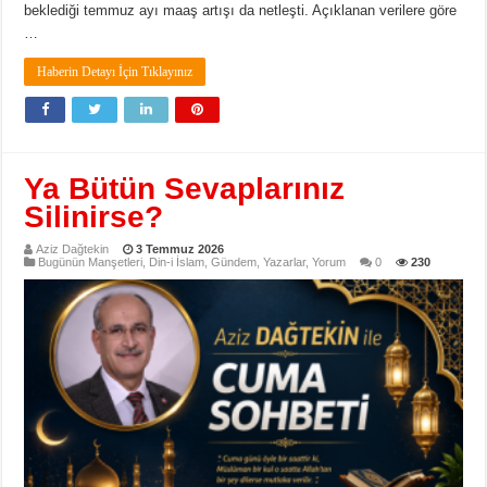
beklediği temmuz ayı maaş artışı da netleşti. Açıklanan verilere göre
…
Haberin Detayı İçin Tıklayınız
Ya Bütün Sevaplarınız
Silinirse?
Aziz Dağtekin
3 Temmuz 2026
Bugünün Manşetleri
,
Din-i İslam
,
Gündem
,
Yazarlar
,
Yorum
0
230