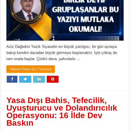
Aziz Dağtekin Yazdı Siyasetin en büyük yanılgısı, bir gün aynaya
bakıp kendini davadan büyük görmeye başlamaktır. İşte çöküş de
tam orada başlar. Çünkü dava; şahıslarla …
Haberin Detayı İçin Tıklayınız
Yasa Dışı Bahis, Tefecilik,
Uyuşturucu ve Dolandırıcılık
Operasyonu: 16 İlde Dev
Baskın