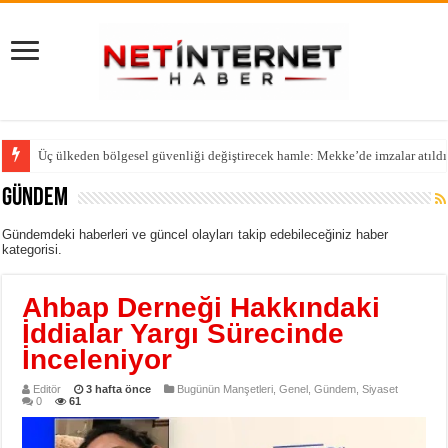
Yeni Parti’yi Birinci Çıkarmak İsterken Anketi Eksik Bıraktılar!
Gündem
Gündemdeki haberleri ve güncel olayları takip edebileceğiniz haber
kategorisi.
Ahbap Derneği Hakkındaki
İddialar Yargı Sürecinde
İnceleniyor
Editör
3 hafta önce
Bugünün Manşetleri
,
Genel
,
Gündem
,
Siyaset
0
61