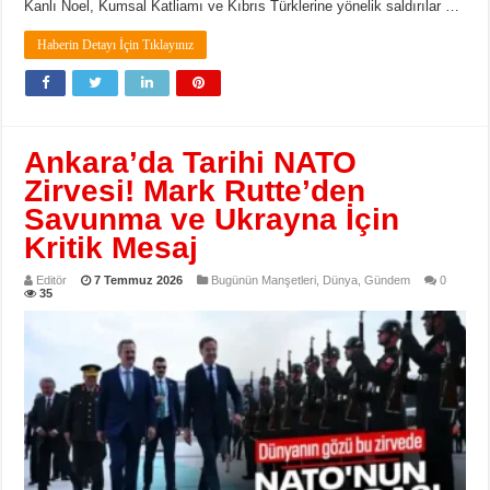
Kanlı Noel, Kumsal Katliamı ve Kıbrıs Türklerine yönelik saldırılar …
Haberin Detayı İçin Tıklayınız
Ankara’da Tarihi NATO
Zirvesi! Mark Rutte’den
Savunma ve Ukrayna İçin
Kritik Mesaj
Editör
7 Temmuz 2026
Bugünün Manşetleri
,
Dünya
,
Gündem
0
35