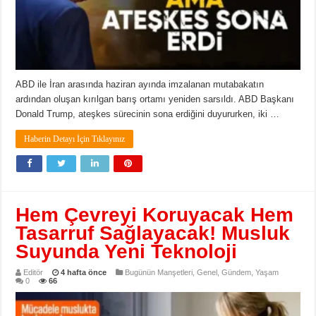
ABD ile İran arasında haziran ayında imzalanan mutabakatın
ardından oluşan kırılgan barış ortamı yeniden sarsıldı. ABD Başkanı
Donald Trump, ateşkes sürecinin sona erdiğini duyururken, iki …
Haberin Detayı İçin Tıklayınız
Hem Çevreyi Koruyacak Hem
Tasarruf Sağlayacak! Musluk
Suyunda Yeni Teknoloji
Editör
4 hafta önce
Bugünün Manşetleri
,
Genel
,
Gündem
,
Yaşam
0
66