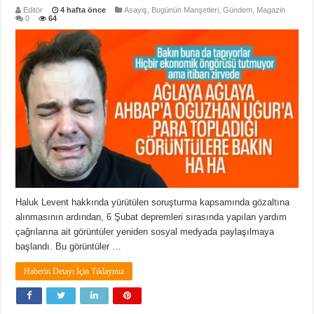
Editör
4 hafta önce
Asayiş
,
Bugünün Manşetleri
,
Gündem
,
Magazin
0
64
Haluk Levent hakkında yürütülen soruşturma kapsamında gözaltına
alınmasının ardından, 6 Şubat depremleri sırasında yapılan yardım
çağrılarına ait görüntüler yeniden sosyal medyada paylaşılmaya
başlandı. Bu görüntüler …
Haberin Detayı İçin Tıklayınız