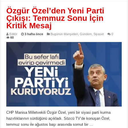
Özgür Özel’den Yeni Parti
Çıkışı: Temmuz Sonu İçin
Kritik Mesaj
Editör
3 hafta önce
Bugünün Manşetleri
,
Gündem
,
Siyaset
0
60
CHP Manisa Milletvekili Özgür Özel, yeni bir siyasi parti kurma
hazırlıklarının sürdüğünü açıkladı. Sözcü TV’de konuşan Özel,
temmuz sonu ile ağustos başı arasında somut bir …