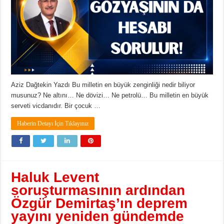
Aziz Dağtekin Yazdı Bu milletin en büyük zenginliği nedir biliyor
musunuz? Ne altını… Ne dövizi… Ne petrolü… Bu milletin en büyük
serveti vicdanıdır. Bir çocuk …
Haberin Detayı İçin Tıklayınız
Haluk Levent
soruşturmasının ardından
Özgür Demirtaş’ın deprem
yayını yeniden gündemde