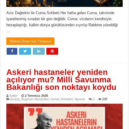
Aziz Dağtekin ile Cuma Sohbeti Her hafta gelen Cuma, takvimde
işaretlenmiş sıradan bir gün değildir. Cuma; vicdanın kendisiyle
hesaplaştığı, kalbin dünya gürültüsünden sıyrılıp Rabbine yöneldiği
…
Haberin Detayı İçin Tıklayınız
Askeri hastaneler yeniden
açılıyor mu? Milli Savunma
Bakanlığı son noktayı koydu
Editör
2 Temmuz 2026
Asayiş
,
Bugünün Manşetleri
,
Genel
,
Gündem
,
Siyaset
0
137