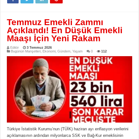
Temmuz Emekli Zammı
Açıklandı! En Düşük Emekli
Maaşı İçin Yeni Rakam
Editör
3 Temmuz 2026
Bugünün Manşetleri
,
Ekonomi
,
Gündem
,
Yaşam
0
112
Türkiye İstatistik Kurumu’nun (TÜİK) haziran ayı enflasyon verilerini
açıklamasının ardından milyonlarca SSK ve Bağ-Kur emeklisinin