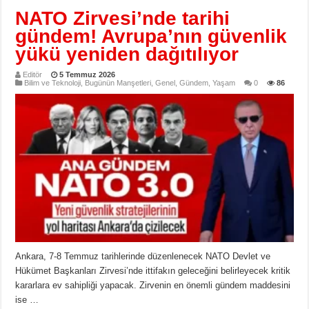
NATO Zirvesi’nde tarihi
gündem! Avrupa’nın güvenlik
yükü yeniden dağıtılıyor
Editör
5 Temmuz 2026
Bilim ve Teknoloji
,
Bugünün Manşetleri
,
Genel
,
Gündem
,
Yaşam
0
86
Ankara, 7-8 Temmuz tarihlerinde düzenlenecek NATO Devlet ve
Hükümet Başkanları Zirvesi’nde ittifakın geleceğini belirleyecek kritik
kararlara ev sahipliği yapacak. Zirvenin en önemli gündem maddesini
ise …