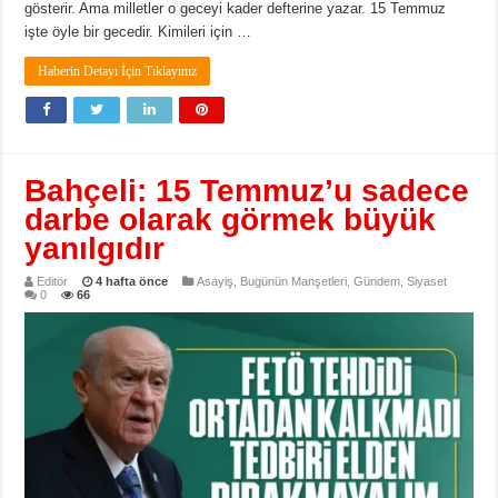
gösterir. Ama milletler o geceyi kader defterine yazar. 15 Temmuz
işte öyle bir gecedir. Kimileri için …
Haberin Detayı İçin Tıklayınız
Bahçeli: 15 Temmuz’u sadece
darbe olarak görmek büyük
yanılgıdır
Editör
4 hafta önce
Asayiş
,
Bugünün Manşetleri
,
Gündem
,
Siyaset
0
66