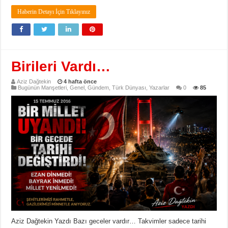
Haberin Detayı İçin Tıklayınız
Birileri Vardı…
Aziz Dağtekin
4 hafta önce
Bugünün Manşetleri
,
Genel
,
Gündem
,
Türk Dünyası
,
Yazarlar
0
85
Aziz Dağtekin Yazdı Bazı geceler vardır… Takvimler sadece tarihi