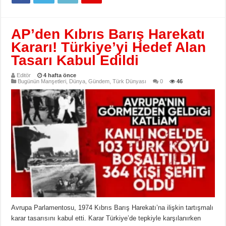
AP’den Kıbrıs Barış Harekatı
Kararı! Türkiye’yi Hedef Alan
Tasarı Kabul Edildi
Editör
4 hafta önce
Bugünün Manşetleri
,
Dünya
,
Gündem
,
Türk Dünyası
0
46
Avrupa Parlamentosu, 1974 Kıbrıs Barış Harekatı’na ilişkin tartışmalı
karar tasarısını kabul etti. Karar Türkiye’de tepkiyle karşılanırken