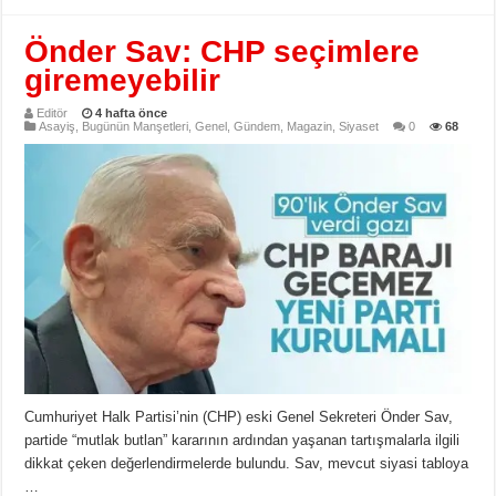
Önder Sav: CHP seçimlere
giremeyebilir
Editör
4 hafta önce
Asayiş
,
Bugünün Manşetleri
,
Genel
,
Gündem
,
Magazin
,
Siyaset
0
68
Cumhuriyet Halk Partisi’nin (CHP) eski Genel Sekreteri Önder Sav,
partide “mutlak butlan” kararının ardından yaşanan tartışmalarla ilgili
dikkat çeken değerlendirmelerde bulundu. Sav, mevcut siyasi tabloya
…