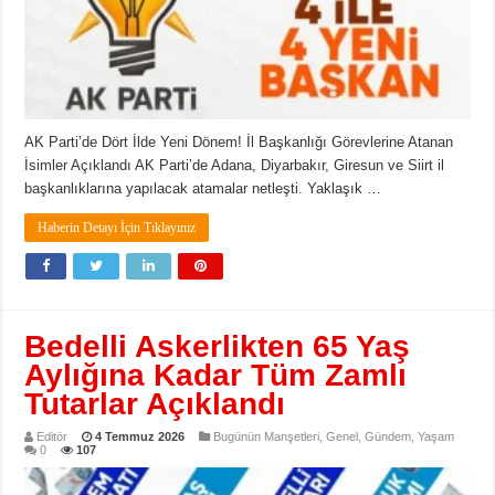
AK Parti’de Dört İlde Yeni Dönem! İl Başkanlığı Görevlerine Atanan
İsimler Açıklandı AK Parti’de Adana, Diyarbakır, Giresun ve Siirt il
başkanlıklarına yapılacak atamalar netleşti. Yaklaşık …
Haberin Detayı İçin Tıklayınız
Bedelli Askerlikten 65 Yaş
Aylığına Kadar Tüm Zamlı
Tutarlar Açıklandı
Editör
4 Temmuz 2026
Bugünün Manşetleri
,
Genel
,
Gündem
,
Yaşam
0
107