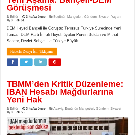
Görüşmesi
Editör
3 hafta önce
Bugünün Manşetleri
,
Gündem
,
Siyaset
,
Yaşam
0
51
DEM Heyeti Bahçeli ile Görüştü: Terörsüz Türkiye Sürecinde Yeni
Temas. DEM Parti İmralı Heyeti üyeleri Pervin Buldan ve Mithat
Sancar, Devlet Bahçeli ile Türkiye Büyük …
Haberin Detayı İçin Tıklayınız
TBMM’den Kritik Düzenleme:
IBAN Hesabı Mağdurlarına
Yeni Hak
Editör
3 hafta önce
Asayiş
,
Bugünün Manşetleri
,
Gündem
,
Siyaset
0
55