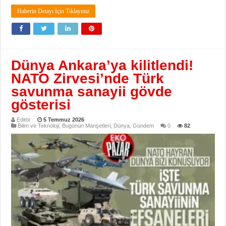
Haberin Detayı İçin Tıklayınız
Dünya Ankara’ya kilitlendi!
NATO Zirvesi’nde Türk
savunma sanayii gövde
gösterisi
Editör
5 Temmuz 2026
Bilim ve Teknoloji
,
Bugünün Manşetleri
,
Dünya
,
Gündem
0
82