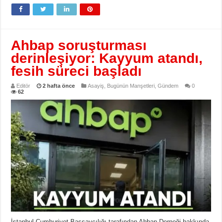
Ahbap soruşturması
derinleşiyor: Kayyum atandı,
fesih süreci başladı
Editör
2 hafta önce
Asayiş
,
Bugünün Manşetleri
,
Gündem
0
62
İstanbul Cumhuriyet Başsavcılığı tarafından Ahbap Derneği hakkında