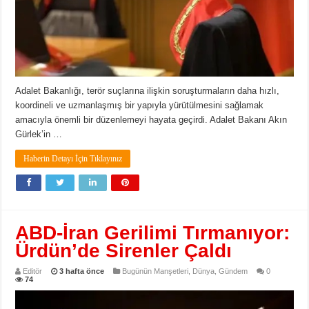
Adalet Bakanlığı, terör suçlarına ilişkin soruşturmaların daha hızlı,
koordineli ve uzmanlaşmış bir yapıyla yürütülmesini sağlamak
amacıyla önemli bir düzenlemeyi hayata geçirdi. Adalet Bakanı Akın
Gürlek’in …
Haberin Detayı İçin Tıklayınız
ABD-İran Gerilimi Tırmanıyor:
Ürdün’de Sirenler Çaldı
Editör
3 hafta önce
Bugünün Manşetleri
,
Dünya
,
Gündem
0
74