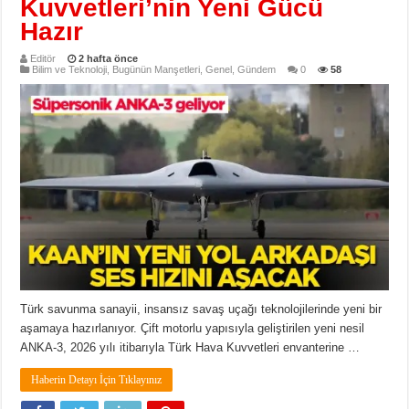
Kuvvetleri’nin Yeni Gücü
Hazır
Editör
2 hafta önce
Bilim ve Teknoloji
,
Bugünün Manşetleri
,
Genel
,
Gündem
0
58
Türk savunma sanayii, insansız savaş uçağı teknolojilerinde yeni bir
aşamaya hazırlanıyor. Çift motorlu yapısıyla geliştirilen yeni nesil
ANKA-3, 2026 yılı itibarıyla Türk Hava Kuvvetleri envanterine …
Haberin Detayı İçin Tıklayınız