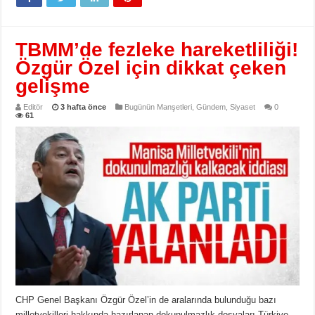
TBMM’de fezleke hareketliliği!
Özgür Özel için dikkat çeken
gelişme
Editör
3 hafta önce
Bugünün Manşetleri
,
Gündem
,
Siyaset
0
61
CHP Genel Başkanı Özgür Özel’in de aralarında bulunduğu bazı
milletvekilleri hakkında hazırlanan dokunulmazlık dosyaları Türkiye