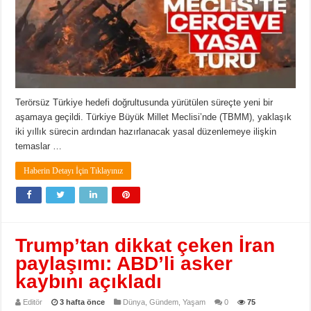
Terörsüz Türkiye hedefi doğrultusunda yürütülen süreçte yeni bir
aşamaya geçildi. Türkiye Büyük Millet Meclisi’nde (TBMM), yaklaşık
iki yıllık sürecin ardından hazırlanacak yasal düzenlemeye ilişkin
temaslar …
Haberin Detayı İçin Tıklayınız
Trump’tan dikkat çeken İran
paylaşımı: ABD’li asker
kaybını açıkladı
Editör
3 hafta önce
Dünya
,
Gündem
,
Yaşam
0
75