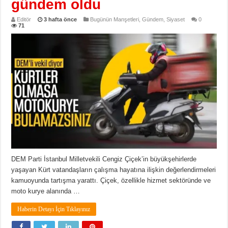
gündem oldu
Editör
3 hafta önce
Bugünün Manşetleri
,
Gündem
,
Siyaset
0
71
DEM Parti İstanbul Milletvekili Cengiz Çiçek’in büyükşehirlerde
yaşayan Kürt vatandaşların çalışma hayatına ilişkin değerlendirmeleri
kamuoyunda tartışma yarattı. Çiçek, özellikle hizmet sektöründe ve
moto kurye alanında …
Haberin Detayı İçin Tıklayınız