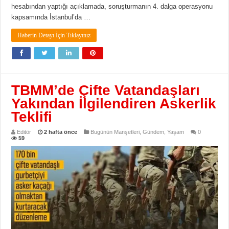
hesabından yaptığı açıklamada, soruşturmanın 4. dalga operasyonu
kapsamında İstanbul’da …
Haberin Detayı İçin Tıklayınız
TBMM’de Çifte Vatandaşları
Yakından İlgilendiren Askerlik
Teklifi
Editör
2 hafta önce
Bugünün Manşetleri
,
Gündem
,
Yaşam
0
59