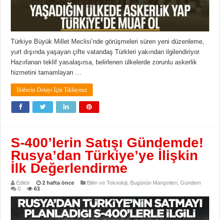
Türkiye Büyük Millet Meclisi’nde görüşmeleri süren yeni düzenleme,
yurt dışında yaşayan çifte vatandaş Türkleri yakından ilgilendiriyor.
Hazırlanan teklif yasalaşırsa, belirlenen ülkelerde zorunlu askerlik
hizmetini tamamlayan …
Haberin Detayı İçin Tıklayınız
S-400’lerin Satışı Gündemde!
Rusya’dan Türkiye’ye İlişkin
İlk Değerlendirme
Editör
2 hafta önce
Bilim ve Teknoloji
,
Bugünün Manşetleri
,
Gündem
0
63