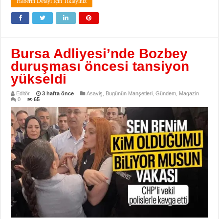
Haberin Detayı İçin Tıklayınız
Bursa Adliyesi’nde Bozbey
duruşması öncesi tansiyon
yükseldi
Editör
3 hafta önce
Asayiş
,
Bugünün Manşetleri
,
Gündem
,
Magazin
0
65