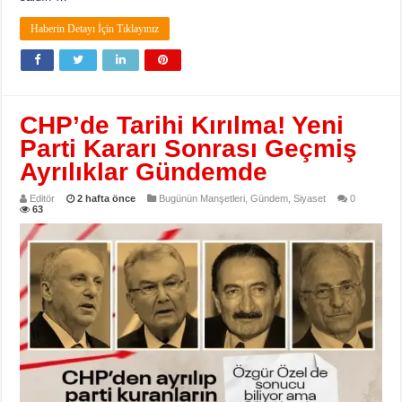
Haberin Detayı İçin Tıklayınız
CHP’de Tarihi Kırılma! Yeni
Parti Kararı Sonrası Geçmiş
Ayrılıklar Gündemde
Editör
2 hafta önce
Bugünün Manşetleri
,
Gündem
,
Siyaset
0
63