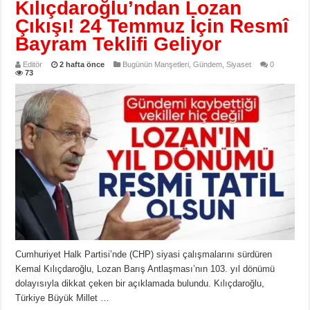
Kılıçdaroğlu’ndan Lozan
Çıkışı! 24 Temmuz İçin Resmî
Bayram Teklifi Geliyor
Editör
2 hafta önce
Bugünün Manşetleri
,
Gündem
,
Siyaset
0
73
Cumhuriyet Halk Partisi’nde (CHP) siyasi çalışmalarını sürdüren
Kemal Kılıçdaroğlu, Lozan Barış Antlaşması’nın 103. yıl dönümü
dolayısıyla dikkat çeken bir açıklamada bulundu. Kılıçdaroğlu,
Türkiye Büyük Millet …