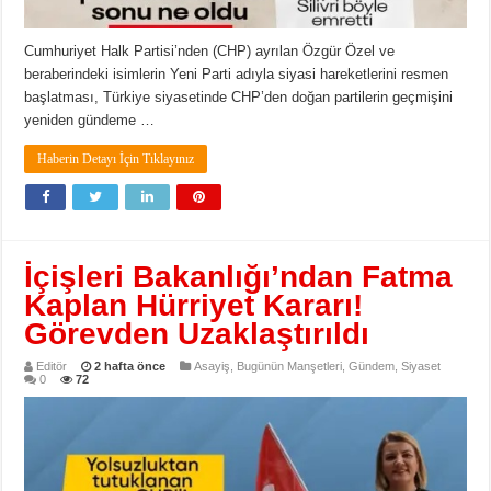
Cumhuriyet Halk Partisi’nden (CHP) ayrılan Özgür Özel ve
beraberindeki isimlerin Yeni Parti adıyla siyasi hareketlerini resmen
başlatması, Türkiye siyasetinde CHP’den doğan partilerin geçmişini
yeniden gündeme …
Haberin Detayı İçin Tıklayınız
İçişleri Bakanlığı’ndan Fatma
Kaplan Hürriyet Kararı!
Görevden Uzaklaştırıldı
Editör
2 hafta önce
Asayiş
,
Bugünün Manşetleri
,
Gündem
,
Siyaset
0
72