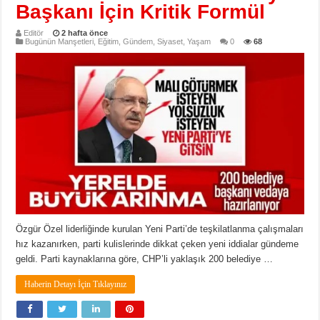
Başkanı İçin Kritik Formül
Editör
2 hafta önce
Bugünün Manşetleri
,
Eğitim
,
Gündem
,
Siyaset
,
Yaşam
0
68
Özgür Özel liderliğinde kurulan Yeni Parti’de teşkilatlanma çalışmaları
hız kazanırken, parti kulislerinde dikkat çeken yeni iddialar gündeme
geldi. Parti kaynaklarına göre, CHP’li yaklaşık 200 belediye …
Haberin Detayı İçin Tıklayınız