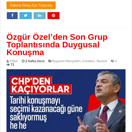
Haberin Detayı İçin Tıklayınız
Özgür Özel’den Son Grup
Toplantısında Duygusal
Konuşma
Editör
2 hafta önce
Bugünün Manşetleri
,
Gündem
,
Siyaset
0
71