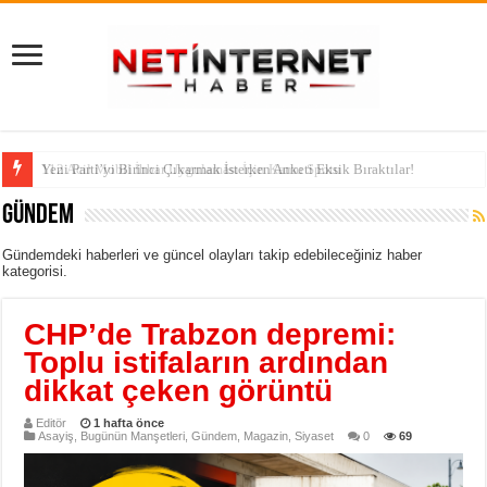
112 Acil Mobil İhbar Uygulaması İçin Kamu Spotu
Gündem
Gündemdeki haberleri ve güncel olayları takip edebileceğiniz haber
kategorisi.
CHP’de Trabzon depremi:
Toplu istifaların ardından
dikkat çeken görüntü
Editör
1 hafta önce
Asayiş
,
Bugünün Manşetleri
,
Gündem
,
Magazin
,
Siyaset
0
69