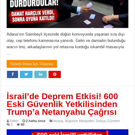
Adana’nın Saimbeyli ilçesinde düğün konvoyunda yaşanan sıra dışı
olay, cep telefonu kamerasına yansıdı. Gelin ve damadın bulunduğu
aracın önü, arkadaşlarının yol ortasına kurduğu iskambil masasıyla
…
Haberin Detayı İçin Tıklayınız
İsrail’de Deprem Etkisi! 600
Eski Güvenlik Yetkilisinden
Trump’a Netanyahu Çağrısı
Editör
2 hafta önce
Asayiş
,
Bugünün Manşetleri
,
Dünya
,
Gündem
0
60