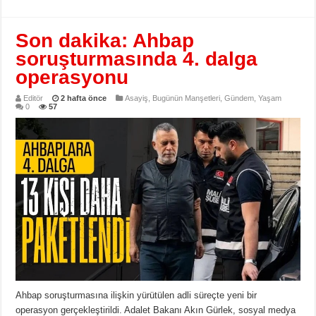
Son dakika: Ahbap
soruşturmasında 4. dalga
operasyonu
Editör
2 hafta önce
Asayiş
,
Bugünün Manşetleri
,
Gündem
,
Yaşam
0
57
Ahbap soruşturmasına ilişkin yürütülen adli süreçte yeni bir
operasyon gerçekleştirildi. Adalet Bakanı Akın Gürlek, sosyal medya