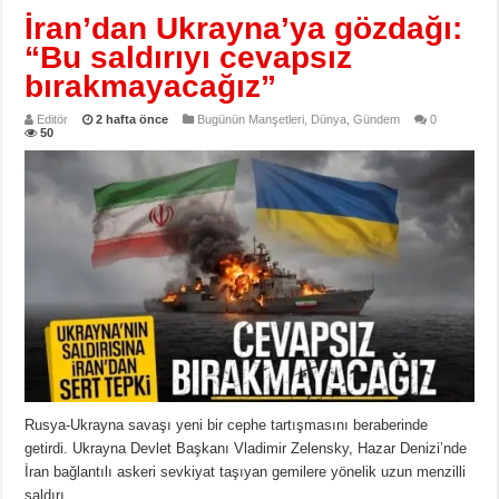
İran’dan Ukrayna’ya gözdağı:
“Bu saldırıyı cevapsız
bırakmayacağız”
Editör
2 hafta önce
Bugünün Manşetleri
,
Dünya
,
Gündem
0
50
Rusya-Ukrayna savaşı yeni bir cephe tartışmasını beraberinde
getirdi. Ukrayna Devlet Başkanı Vladimir Zelensky, Hazar Denizi’nde
İran bağlantılı askeri sevkiyat taşıyan gemilere yönelik uzun menzilli
saldırı …