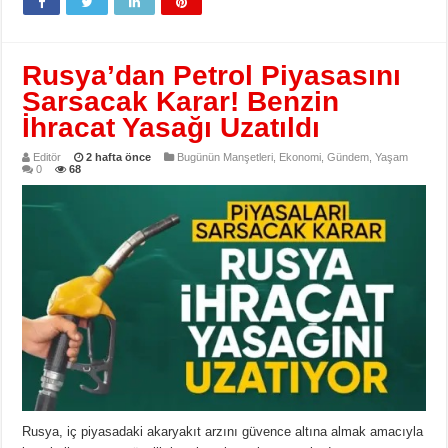
Rusya’dan Petrol Piyasasını
Sarsacak Karar! Benzin
İhracat Yasağı Uzatıldı
Editör
2 hafta önce
Bugünün Manşetleri
,
Ekonomi
,
Gündem
,
Yaşam
0
68
Rusya, iç piyasadaki akaryakıt arzını güvence altına almak amacıyla