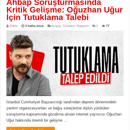
Ahbap Soruşturmasında
Kritik Gelişme: Oğuzhan Uğur
İçin Tutuklama Talebi
Editör
3 hafta önce
Asayiş
,
Gündem
,
Magazin
0
77
İstanbul Cumhuriyet Başsavcılığı tarafından deprem dönemindeki
yardım organizasyonları ve bağış süreçlerine ilişkin yürütülen
soruşturma kapsamında gözaltına alınan internet yayıncısı Oğuzhan
Uğur hakkında önemli bir gelişme …