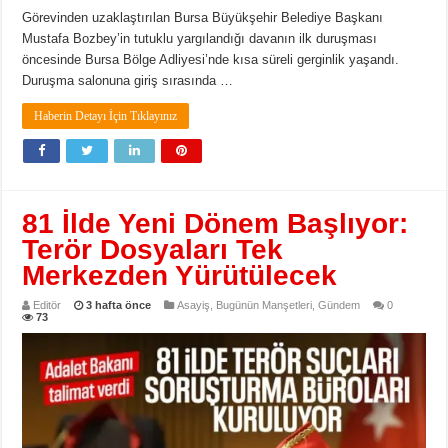
Görevinden uzaklaştırılan Bursa Büyükşehir Belediye Başkanı
Mustafa Bozbey’in tutuklu yargılandığı davanın ilk duruşması
öncesinde Bursa Bölge Adliyesi’nde kısa süreli gerginlik yaşandı.
Duruşma salonuna giriş sırasında …
Haberin Detayı İçin Tıklayınız
81 İlde Yeni Dönem Başlıyor:
Terör Dosyaları Tek
Merkezden Yürütülecek
Editör
3 hafta önce
Asayiş
,
Bugünün Manşetleri
,
Gündem
0
73