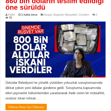
860 bin doların teslim edildiği
öne sürüldü
Editör
1 hafta önce
Asayiş
,
Bugünün Manşetleri
,
Gündem
0
72
Üsküdar Belediyesi’ne yönelik yürütülen yolsuzluk soruşturmasında
dikkat çeken yeni iddialar gündeme geldi. Soruşturma kapsamında
etkin pişmanlık hükümlerinden yararlanarak ifade veren bir müteahhit,
usulsüz iskan ruhsatı …
Haberin Detayı İçin Tıklayınız