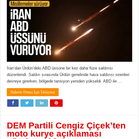
İran’dan Ürdün’deki ABD üssüne bir kez daha füze saldırısı
düzenlendi. Saldırı sırasında Ürdün genelinde hava saldırısı sirenleri
devreye girerken, bölgede tansiyon yeniden yükseldi. ABD ile …
Haberin Detayı İçin Tıklayınız
DEM Partili Cengiz Çiçek’ten
moto kurye açıklaması