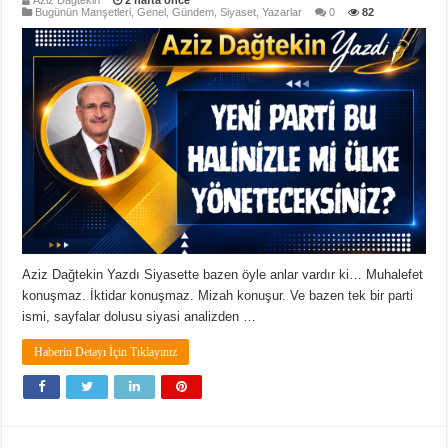
Aziz Dağtekin
2 hafta önce
Bugünün Manşetleri
,
Genel
,
Gündem
,
Siyaset
,
Yazarlar
0
82
Aziz Dağtekin Yazdı Siyasette bazen öyle anlar vardır ki… Muhalefet
konuşmaz. İktidar konuşmaz. Mizah konuşur. Ve bazen tek bir parti
ismi, sayfalar dolusu siyasi analizden …
Haberin Detayı İçin Tıklayınız