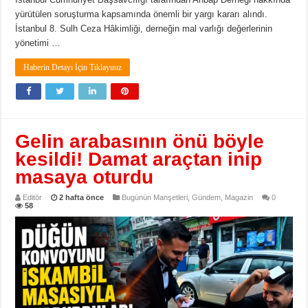
yürütülen soruşturma kapsamında önemli bir yargı kararı alındı.
İstanbul 8. Sulh Ceza Hâkimliği, derneğin mal varlığı değerlerinin
yönetimi …
Haberin Detayı İçin Tıklayınız
Gelin arabasının önü böyle
kesildi! Damat araçtan inip
masaya oturdu
Editör
2 hafta önce
Bugünün Manşetleri
,
Gündem
,
Magazin
0
58