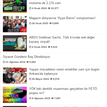
motorine de 2,17₺ zam
4 Ocak 2024
10,377
Magazin dünyasına “Ayşe Barım” soruşturması!
26 Ocak 2025
9,890
ABD’li Goldman Sachs, Türk ₺’sında reel değer
kazanç sinyali!
6 Ocak 2024
9,615
Siyaset Gündemi Baş Döndürüyor
21 Ağustos 2014
9,562
Yaşam mücadelesi veren emekliler zam için bugün
Ankara’da toplanıyor
26 Mayıs 2024
9,076
YÖK’teki denklik muamması gerçekten bir FETÖ
projesi mi?
8 Ağustos 2019
7,987