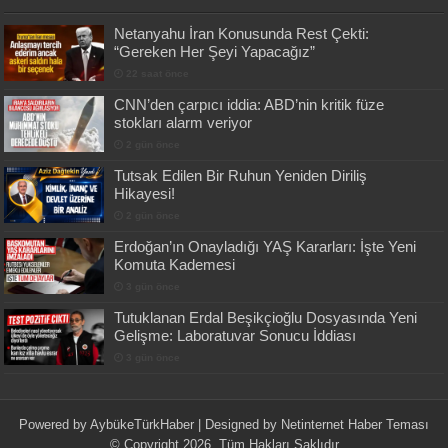
Netanyahu İran Konusunda Rest Çekti:
“Gereken Her Şeyi Yapacağız”
22 saat önce
CNN’den çarpıcı iddia: ABD’nin kritik füze
stokları alarm veriyor
2 gün önce
Tutsak Edilen Bir Ruhun Yeniden Diriliş
Hikayesi!
2 gün önce
Erdoğan’ın Onayladığı YAŞ Kararları: İşte Yeni
Komuta Kademesi
3 gün önce
Tutuklanan Erdal Beşikçioğlu Dosyasında Yeni
Gelişme: Laboratuvar Sonucu İddiası
3 gün önce
Powered by
AybükeTürkHaber
| Designed by
Netinternet Haber Teması
© Copyright 2026, Tüm Hakları Saklıdır