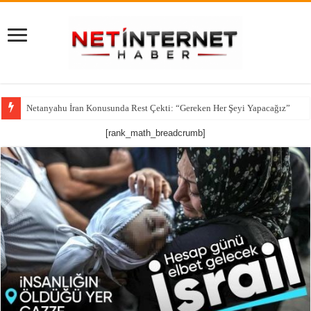
CNN’den çarpıcı iddia: ABD’nin kritik füze stokları alarm veriyor
[rank_math_breadcrumb]