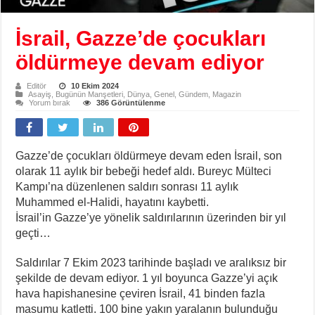
İsrail, Gazze’de çocukları
öldürmeye devam ediyor
Editör
10 Ekim 2024
Asayiş
,
Bugünün Manşetleri
,
Dünya
,
Genel
,
Gündem
,
Magazin
Yorum bırak
386 Görüntülenme
Gazze’de çocukları öldürmeye devam eden İsrail, son
olarak 11 aylık bir bebeği hedef aldı. Bureyc Mülteci
Kampı’na düzenlenen saldırı sonrası 11 aylık
Muhammed el-Halidi, hayatını kaybetti.
İsrail’in Gazze’ye yönelik saldırılarının üzerinden bir yıl
geçti…
Saldırılar 7 Ekim 2023 tarihinde başladı ve aralıksız bir
şekilde de devam ediyor. 1 yıl boyunca Gazze’yi açık
hava hapishanesine çeviren İsrail, 41 binden fazla
masumu katletti. 100 bine yakın yaralanın bulunduğu