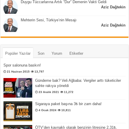
Duygu Tüccarlarına Artık “Dur” Demenin Vakti Geldi
Aziz Dağtekin
Mehterin Sesi, Türkiye’nin Mesajı
Aziz Dağtekin
Popüler Yazılar
Son
Yorum
Etiketler
Spor salonuna baskın!
21 Haziran 2015
13,797
Gündeme bak? Veli Ağbaba: Vergiler arttı tüketiciler
sahte rakıya yöneldi
23 Aralık 2021
11,272
Sigaraya paket başına 3₺ bir zam daha!
4 Ocak 2024
10,811
ÖTV’den kaynaklı olarak benzinin litresine 2,31₺,