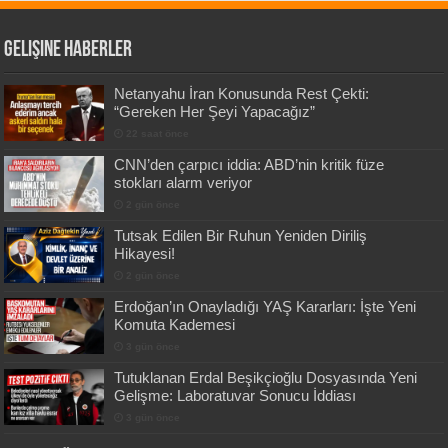
Gelişine Haberler
Netanyahu İran Konusunda Rest Çekti:
“Gereken Her Şeyi Yapacağız”
22 saat önce
CNN’den çarpıcı iddia: ABD’nin kritik füze
stokları alarm veriyor
2 gün önce
Tutsak Edilen Bir Ruhun Yeniden Diriliş
Hikayesi!
2 gün önce
Erdoğan’ın Onayladığı YAŞ Kararları: İşte Yeni
Komuta Kademesi
3 gün önce
Tutuklanan Erdal Beşikçioğlu Dosyasında Yeni
Gelişme: Laboratuvar Sonucu İddiası
3 gün önce