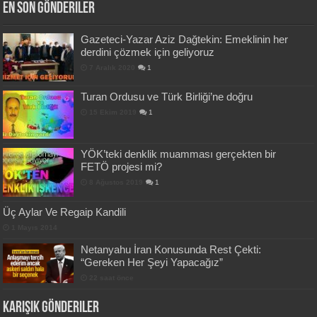
En Son Gönderiler
Gazeteci-Yazar Aziz Dağtekin: Emeklinin her
derdini çözmek için geliyoruz
7 Aralık 2020
1
Turan Ordusu ve Türk Birliği’ne doğru
15 Ekim 2019
1
YÖK’teki denklik muamması gerçekten bir
FETÖ projesi mi?
8 Ağustos 2019
1
Üç Aylar Ve Regaip Kandili
1 Mayıs 2014
Netanyahu İran Konusunda Rest Çekti:
“Gereken Her Şeyi Yapacağız”
22 saat önce
Karışık Gönderiler