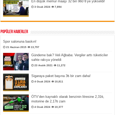
En düşük memur maaşı 32 bin 960 ₺’ye yükseldi!
3 Ocak 2024
7,894
Popüler Haberler
Spor salonuna baskın!
21 Haziran 2015
13,797
Gündeme bak? Veli Ağbaba: Vergiler arttı tüketiciler
sahte rakıya yöneldi
23 Aralık 2021
11,272
Sigaraya paket başına 3₺ bir zam daha!
4 Ocak 2024
10,811
ÖTV’den kaynaklı olarak benzinin litresine 2,31₺,
motorine de 2,17₺ zam
4 Ocak 2024
10,377