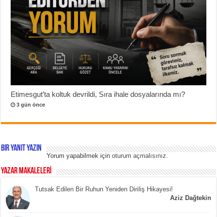
Etimesgut’ta koltuk devrildi, Sıra ihale dosyalarında mı?
3 gün önce
Bir yanıt yazın
Yorum yapabilmek için
oturum açmalısınız
.
YAZAR MAKALELERİ
Tutsak Edilen Bir Ruhun Yeniden Diriliş Hikayesi!
Aziz Dağtekin