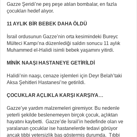
Gazze Şeridi’ne peş peşe atılan bombalar, en fazla
çocukları hedef alıyor.
11 AYLIK BİR BEBEK DAHA ÖLDÜ
İsrail ordusunun Gazze’nin orta kesimindeki Bureyc
Mülteci Kampı’na düzenlediği saldırı sonucu 11 aylık
Muhammed el-Halidi isimli bebek yaşamını yitirdi.
MİNİK NAAŞI HASTANEYE GETİRİLDİ
Halidi’nin naaşı, cenaze işlemleri için Deyr Belah’taki
Aksa Şehitleri Hastanesi’ne getirildi.
ÇOCUKLAR AÇLIKLA KARŞI KARŞIYA…
Gazze’ye yardım malzemeleri giremiyor. Bu nedenle
yeterli şekilde beslenemeyen birçok çocuk, açlıktan
hayatını kaybetti. Gazze’de İsrail’in hedefinde olan ve
yaralanan çocuklar ise hastanelerde tedavi görüyor
ancak tıbbi yetersizlik baş göstermiş durumda. Tıbbi