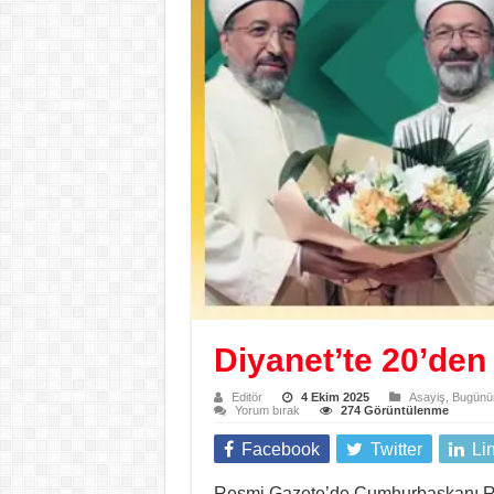
Diyanet’te 20’den
Editör
4 Ekim 2025
Asayiş
,
Bugünün
Yorum bırak
274 Görüntülenme
Facebook
Twitter
Li
Resmi Gazete’de Cumhurbaşkanı Re