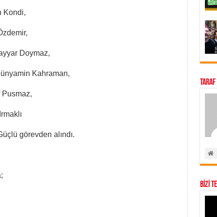
 Kondi,
Özdemir,
Tayyar Doymaz,
 Bünyamin Kahraman,
Taraf
f Pusmaz,
Irmaklı
Güçlü görevden alındı.
;
BİZİ T