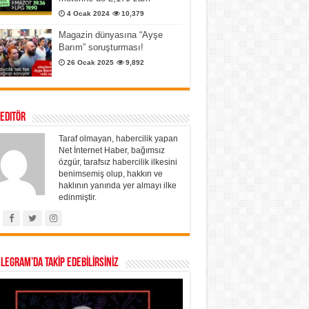
4 Ocak 2024
10,379
Magazin dünyasına “Ayşe
Barım” soruşturması!
26 Ocak 2025
9,892
 Editör
Taraf olmayan, habercilik yapan
Net İnternet Haber, bağımsız
özgür, tarafsız habercilik ilkesini
benimsemiş olup, hakkın ve
haklının yanında yer almayı ilke
edinmiştir.
ELEGRAM’DA TAKİP EDEBİLİRSİNİZ