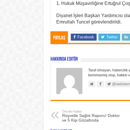
1. Hukuk Müşavirliğine Ertuğrul Çoşk
Diyanet İşleri Başkan Yardımcısı ola
Emrullah Tuncel görevlendirildi.
Facebook
Twitter
Paylaş
Hakkında Editör
Taraf olmayan, habercilik y
benimsemiş olup, hakkın ve
@netintern
Önceki Haber
Rüşvetle Sağlık Raporu! Doktor
ve 5 Kişi Gözaltında