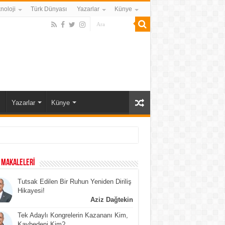
noloji
Türk Dünyası
Yazarlar
Künye
ı
Yazarlar
Künye
 MAKALELERİ
Tutsak Edilen Bir Ruhun Yeniden Diriliş
Hikayesi!
Aziz Dağtekin
Tek Adaylı Kongrelerin Kazananı Kim,
Kaybedeni Kim?