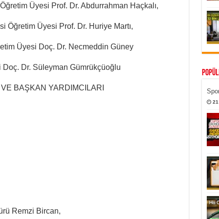
Öğretim Üyesi Prof. Dr. Abdurrahman Haçkalı,
i Öğretim Üyesi Prof. Dr. Huriye Martı,
retim Üyesi Doç. Dr. Necmeddin Güney
i Doç. Dr. Süleyman Gümrükçüoğlu
Popül
VE BAŞKAN YARDIMCILARI
Spor
21
ürü Remzi Bircan,