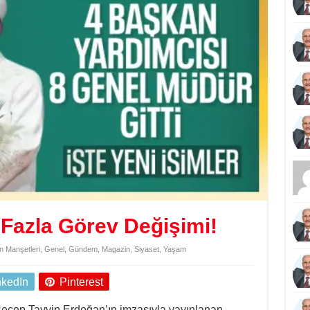
 Fazla Görev Değişimi!
 Manşetleri
,
Genel
,
Gündem
,
Magazin
,
Siyaset
,
Yaşam
nkedIn
Pinterest
cep Tayyip Erdoğan’ın imzasıyla yayınlanan