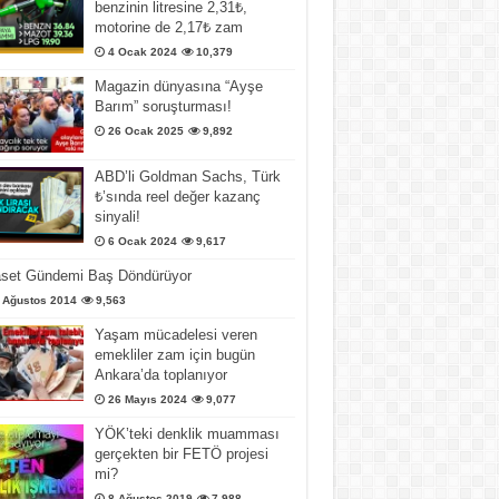
benzinin litresine 2,31₺,
motorine de 2,17₺ zam
4 Ocak 2024
10,379
Magazin dünyasına “Ayşe
Barım” soruşturması!
26 Ocak 2025
9,892
ABD’li Goldman Sachs, Türk
₺’sında reel değer kazanç
sinyali!
6 Ocak 2024
9,617
aset Gündemi Baş Döndürüyor
 Ağustos 2014
9,563
Yaşam mücadelesi veren
emekliler zam için bugün
Ankara’da toplanıyor
26 Mayıs 2024
9,077
YÖK’teki denklik muamması
gerçekten bir FETÖ projesi
mi?
8 Ağustos 2019
7,988