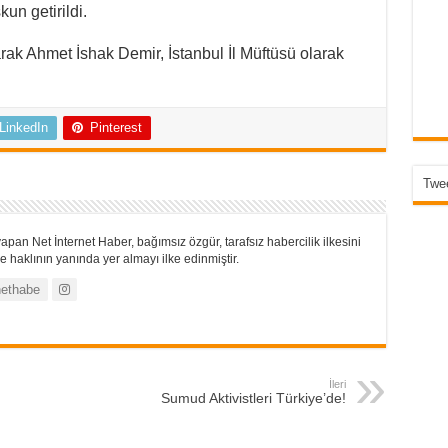
un getirildi.
rak Ahmet İshak Demir, İstanbul İl Müftüsü olarak
LinkedIn
Pinterest
Twee
apan Net İnternet Haber, bağımsız özgür, tarafsız habercilik ilkesini
 haklının yanında yer almayı ilke edinmiştir.
ethabe
İleri
Sumud Aktivistleri Türkiye’de!