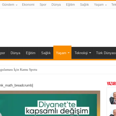
Gündem
Ekonomi
Spor
Dünya
Eğitim
Sağlık
Yaşam
Tek
por
Dünya
Eğitim
Sağlık
Yaşam
Teknoloji
Türk Dünyas
ygulaması İçin Kamu Spotu
YAZAR
ank_math_breadcrumb]