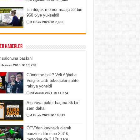
En düşük memur maaşı 32 bin
960 ₺’ye yükseldi!
3 Ocak 2024
7,896
er Haberler
 salonuna baskın!
 Haziran 2015
13,798
Gündeme bak? Veli Ağbaba:
Vergiler arttı tüketiciler sahte
rakıya yöneldi
23 Aralık 2021
11,274
Sigaraya paket başına 3₺ bir
zam daha!
4 Ocak 2024
10,813
ÖTV’den kaynaklı olarak
benzinin litresine 2,31₺,
motorine de 2,17₺ zam