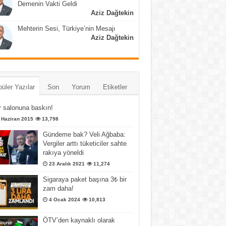
Demenin Vakti Geldi
Aziz Dağtekin
Mehterin Sesi, Türkiye’nin Mesajı
Aziz Dağtekin
üler Yazılar
Son
Yorum
Etiketler
 salonuna baskın!
 Haziran 2015
13,798
Gündeme bak? Veli Ağbaba:
Vergiler arttı tüketiciler sahte
rakıya yöneldi
23 Aralık 2021
11,274
Sigaraya paket başına 3₺ bir
zam daha!
4 Ocak 2024
10,813
ÖTV’den kaynaklı olarak