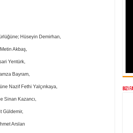
ürlüğüne; Hüseyin Demirhan,
 Metin Akbaş,
ari Yentürk,
Hamza Bayram,
ne Nazif Fethi Yalçınkaya,
Bizi F
e Sinan Kazancı,
it Güldemir,
ehmet Arslan