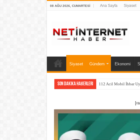
Ana Sayfa
Siyaset
08 AĞU 2026, CUMARTESI
Siyaset
Gündem
Ekonomi
S
Son Dakika Haberleri
112 Acil Mobil İhbar U
[r