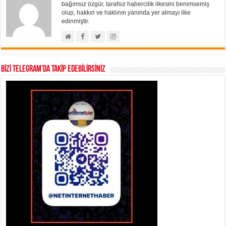
bağımsız özgür, tarafsız habercilik ilkesini benimsemiş
olup, hakkın ve haklının yanında yer almayı ilke
edinmiştir.
BİZİ TELEGRAM’DA TAKİP EDEBİLİRSİNİZ