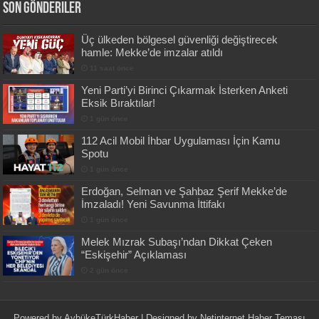
Son Gönderiler
Üç ülkeden bölgesel güvenliği değiştirecek
hamle: Mekke’de imzalar atıldı
11 saat önce
Yeni Parti’yi Birinci Çıkarmak İsterken Anketi
Eksik Bıraktılar!
1 gün önce
112 Acil Mobil İhbar Uygulaması İçin Kamu
Spotu
1 gün önce
Erdoğan, Selman ve Şahbaz Şerif Mekke’de
İmzaladı! Yeni Savunma İttifakı
1 gün önce
Melek Mızrak Subaşı’ndan Dikkat Çeken
“Eskişehir” Açıklaması
2 gün önce
Powered by
AybükeTürkHaber
| Designed by
Netinternet Haber Teması