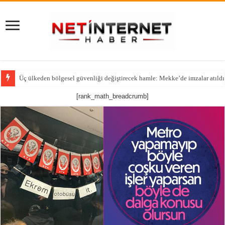
Üç ülkeden bölgesel güvenliği değiştirecek hamle: Mekke’de imzalar atıldı
[rank_math_breadcrumb]