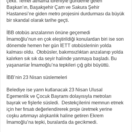
çekti. Temel atmama töreniyle gündeme gelen
Başkan’ın, Başakşehir Çam ve Sakura Şehir
Hastanesi’ne giden metro projesini durdurması da büyük
bir skandal olarak tarihe geçti.
İBB otobüs arızalarının önüne geçemedi
İmamoğlu’nun en çok eleştirildiği konulardan biri ise son
dönemde hemen her gün İETT otobüslerinin yolda
kalması oldu. Otobüsler, bakımsızlıktan arızalanıp yolda
kalırken sık sık da seyir halinde yanmaya başladı. Bu
yaşananlar İmamoğlu’na tepkileri çığ gibi büyüttü.
İBB’nin 23 Nisan süslemeleri
Belediye ise yarın kutlanacak 23 Nisan Ulusal
Egemenlik ve Çocuk Bayramı dolayısıyla metroları
bayrak ve fişlerle süsledi. Destekçilerini memnun etmek
için her fırsatı değerlendirerek proje üretmek yerine
coşku artırmayı alışkanlık haline getiren Ekrem
İmamoğlu’na tepki, buralarda da gecikmedi.