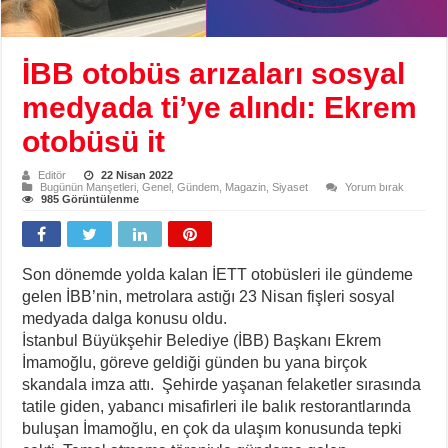
İBB otobüs arızaları sosyal
medyada ti’ye alındı: Ekrem
otobüsü it
Editör
22 Nisan 2022
Bugünün Manşetleri
,
Genel
,
Gündem
,
Magazin
,
Siyaset
Yorum bırak
985 Görüntülenme
Son dönemde yolda kalan İETT otobüsleri ile gündeme
gelen İBB’nin, metrolara astığı 23 Nisan fişleri sosyal
medyada dalga konusu oldu.
İstanbul Büyükşehir Belediye (İBB) Başkanı Ekrem
İmamoğlu, göreve geldiği günden bu yana birçok
skandala imza attı. Şehirde yaşanan felaketler sırasında
tatile giden, yabancı misafirleri ile balık restorantlarında
buluşan İmamoğlu, en çok da ulaşım konusunda tepki