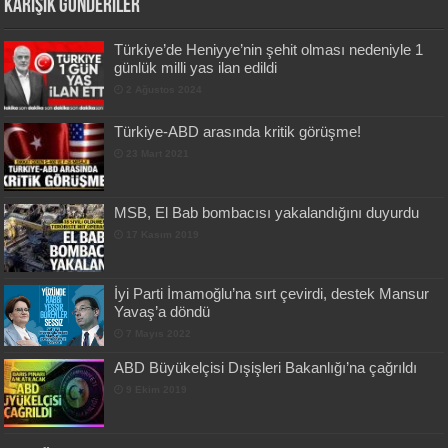
Karışık Gönderiler
Türkiye’de Heniyye’nin şehit olması nedeniyle 1
günlük milli yas ilan edildi
2 Ağustos 2024
Türkiye-ABD arasında kritik görüşme!
23 Mart 2021
MSB, El Bab bombacısı yakalandığını duyurdu
17 Kasım 2019
İyi Parti İmamoğlu’na sırt çevirdi, destek Mansur
Yavaş’a döndü
7 Mayıs 2022
ABD Büyükelçisi Dışişleri Bakanlığı’na çağrıldı
9 Ekim 2019