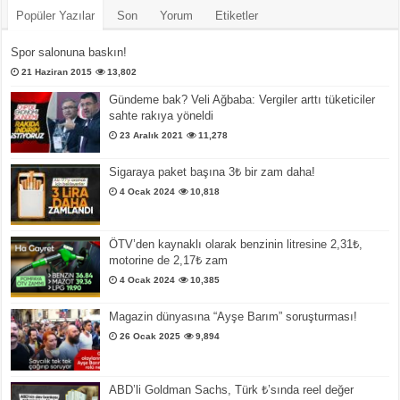
Popüler Yazılar
Son
Yorum
Etiketler
Spor salonuna baskın!
21 Haziran 2015
13,802
Gündeme bak? Veli Ağbaba: Vergiler arttı tüketiciler
sahte rakıya yöneldi
23 Aralık 2021
11,278
Sigaraya paket başına 3₺ bir zam daha!
4 Ocak 2024
10,818
ÖTV’den kaynaklı olarak benzinin litresine 2,31₺,
motorine de 2,17₺ zam
4 Ocak 2024
10,385
Magazin dünyasına “Ayşe Barım” soruşturması!
26 Ocak 2025
9,894
ABD’li Goldman Sachs, Türk ₺’sında reel değer