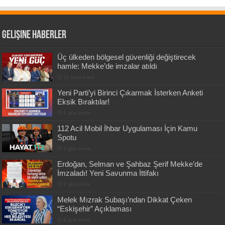
Gelişine Haberler
Üç ülkeden bölgesel güvenliği değiştirecek
hamle: Mekke’de imzalar atıldı
11 saat önce
Yeni Parti’yi Birinci Çıkarmak İsterken Anketi
Eksik Bıraktılar!
1 gün önce
112 Acil Mobil İhbar Uygulaması İçin Kamu
Spotu
1 gün önce
Erdoğan, Selman ve Şahbaz Şerif Mekke’de
İmzaladı! Yeni Savunma İttifakı
1 gün önce
Melek Mızrak Subaşı’ndan Dikkat Çeken
“Eskişehir” Açıklaması
2 gün önce