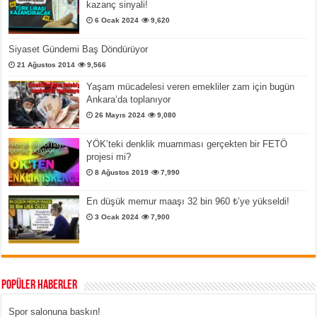
kazanç sinyali!
6 Ocak 2024
9,620
Siyaset Gündemi Baş Döndürüyor
21 Ağustos 2014
9,566
Yaşam mücadelesi veren emekliler zam için bugün
Ankara’da toplanıyor
26 Mayıs 2024
9,080
YÖK’teki denklik muamması gerçekten bir FETÖ
projesi mi?
8 Ağustos 2019
7,990
En düşük memur maaşı 32 bin 960 ₺’ye yükseldi!
3 Ocak 2024
7,900
Popüler Haberler
Spor salonuna baskın!