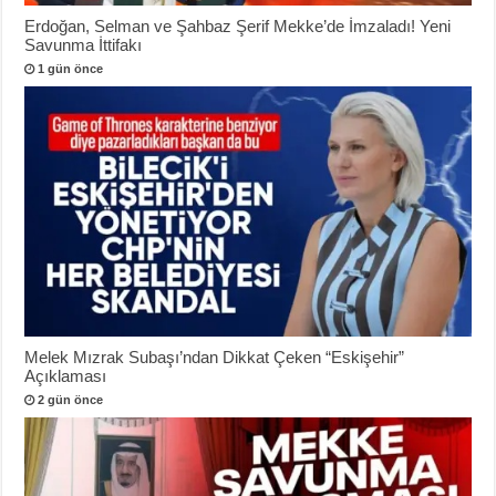
Erdoğan, Selman ve Şahbaz Şerif Mekke’de İmzaladı! Yeni
Savunma İttifakı
1 gün önce
Melek Mızrak Subaşı’ndan Dikkat Çeken “Eskişehir”
Açıklaması
2 gün önce