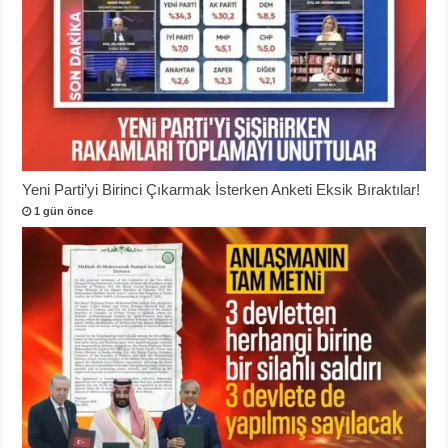
Yeni Parti’yi Birinci Çıkarmak İsterken Anketi Eksik Bıraktılar!
1 gün önce