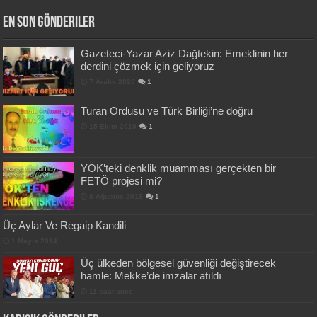
En Son Gönderiler
Gazeteci-Yazar Aziz Dağtekin: Emeklinin her
derdini çözmek için geliyoruz
7 Aralık 2020
1
Turan Ordusu ve Türk Birliği’ne doğru
15 Ekim 2019
1
YÖK’teki denklik muamması gerçekten bir
FETÖ projesi mi?
8 Ağustos 2019
1
Üç Aylar Ve Regaip Kandili
1 Mayıs 2014
Üç ülkeden bölgesel güvenliği değiştirecek
hamle: Mekke’de imzalar atıldı
11 saat önce