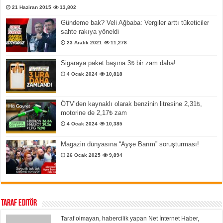
21 Haziran 2015
13,802
Gündeme bak? Veli Ağbaba: Vergiler arttı tüketiciler
sahte rakıya yöneldi
23 Aralık 2021
11,278
Sigaraya paket başına 3₺ bir zam daha!
4 Ocak 2024
10,818
ÖTV’den kaynaklı olarak benzinin litresine 2,31₺,
motorine de 2,17₺ zam
4 Ocak 2024
10,385
Magazin dünyasına “Ayşe Barım” soruşturması!
26 Ocak 2025
9,894
Taraf Editör
Taraf olmayan, habercilik yapan Net İnternet Haber,