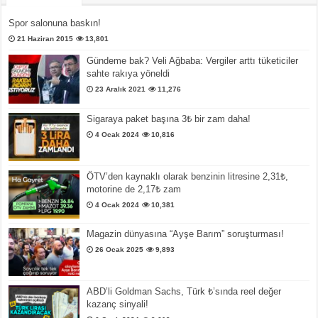
Spor salonuna baskın!
21 Haziran 2015
13,801
Gündeme bak? Veli Ağbaba: Vergiler arttı tüketiciler
sahte rakıya yöneldi
23 Aralık 2021
11,276
Sigaraya paket başına 3₺ bir zam daha!
4 Ocak 2024
10,816
ÖTV’den kaynaklı olarak benzinin litresine 2,31₺,
motorine de 2,17₺ zam
4 Ocak 2024
10,381
Magazin dünyasına “Ayşe Barım” soruşturması!
26 Ocak 2025
9,893
ABD’li Goldman Sachs, Türk ₺’sında reel değer
kazanç sinyali!