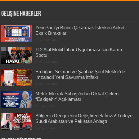
Gelişine Haberler
Yeni Parti’yi Birinci Çıkarmak İsterken Anketi
Eksik Bıraktılar!
12 saat önce
112 Acil Mobil İhbar Uygulaması İçin Kamu
Spotu
21 saat önce
Erdoğan, Selman ve Şahbaz Şerif Mekke’de
İmzaladı! Yeni Savunma İttifakı
22 saat önce
Melek Mızrak Subaşı’ndan Dikkat Çeken
“Eskişehir” Açıklaması
1 gün önce
Bölgenin Dengelerini Değiştirecek İmza! Türkiye,
Suudi Arabistan ve Pakistan Anlaştı
2 gün önce