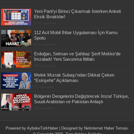
Yeni Parti’yi Birinci Çıkarmak İsterken Anketi
Eksik Bıraktılar!
12 saat önce
112 Acil Mobil İhbar Uygulaması İçin Kamu
Spotu
21 saat önce
Erdoğan, Selman ve Şahbaz Şerif Mekke’de
İmzaladı! Yeni Savunma İttifakı
22 saat önce
Melek Mızrak Subaşı’ndan Dikkat Çeken
“Eskişehir” Açıklaması
1 gün önce
Bölgenin Dengelerini Değiştirecek İmza! Türkiye,
Suudi Arabistan ve Pakistan Anlaştı
2 gün önce
Powered by
AybükeTürkHaber
| Designed by
Netinternet Haber Teması