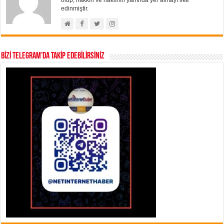
edinmiştir.
BİZİ TELEGRAM’DA TAKİP EDEBİLİRSİNİZ