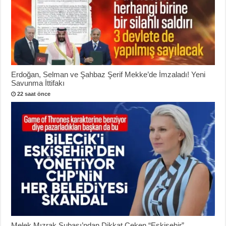
Erdoğan, Selman ve Şahbaz Şerif Mekke’de İmzaladı! Yeni
Savunma İttifakı
22 saat önce
Melek Mızrak Subaşı’ndan Dikkat Çeken “Eskişehir”