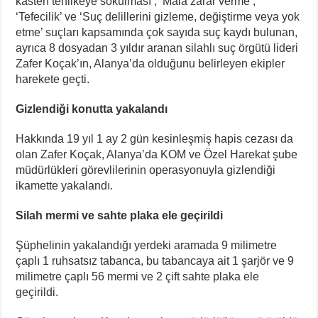
kasten tehlikeye sokulması’, ‘Mala zarar verme’,
‘Tefecilik’ ve ‘Suç delillerini gizleme, değiştirme veya yok
etme’ suçları kapsamında çok sayıda suç kaydı bulunan,
ayrıca 8 dosyadan 3 yıldır aranan silahlı suç örgütü lideri
Zafer Koçak’ın, Alanya’da olduğunu belirleyen ekipler
harekete geçti.
Gizlendiği konutta yakalandı
Hakkında 19 yıl 1 ay 2 gün kesinleşmiş hapis cezası da
olan Zafer Koçak, Alanya’da KOM ve Özel Harekat şube
müdürlükleri görevlilerinin operasyonuyla gizlendiği
ikamette yakalandı.
Silah mermi ve sahte plaka ele geçirildi
Şüphelinin yakalandığı yerdeki aramada 9 milimetre
çaplı 1 ruhsatsız tabanca, bu tabancaya ait 1 şarjör ve 9
milimetre çaplı 56 mermi ve 2 çift sahte plaka ele
geçirildi.