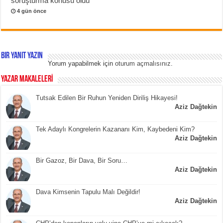
soruşturma konusu oldu
4 gün önce
Bir yanıt yazın
Yorum yapabilmek için
oturum açmalısınız
.
YAZAR MAKALELERİ
Tutsak Edilen Bir Ruhun Yeniden Diriliş Hikayesi!
Aziz Dağtekin
Tek Adaylı Kongrelerin Kazananı Kim, Kaybedeni Kim?
Aziz Dağtekin
Bir Gazoz, Bir Dava, Bir Soru…
Aziz Dağtekin
Dava Kimsenin Tapulu Malı Değildir!
Aziz Dağtekin