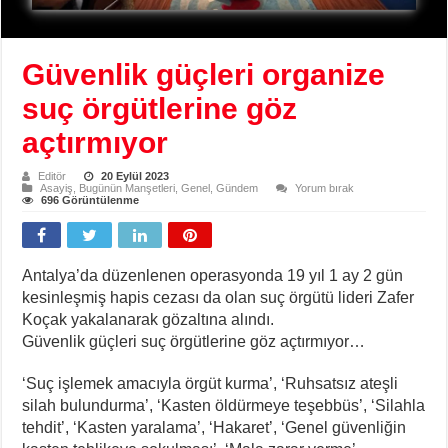
Güvenlik güçleri organize
suç örgütlerine göz
açtırmıyor
Editör
20 Eylül 2023
Asayiş
,
Bugünün Manşetleri
,
Genel
,
Gündem
Yorum bırak
696 Görüntülenme
Antalya’da düzenlenen operasyonda 19 yıl 1 ay 2 gün
kesinleşmiş hapis cezası da olan suç örgütü lideri Zafer
Koçak yakalanarak gözaltına alındı.
Güvenlik güçleri suç örgütlerine göz açtırmıyor…
‘Suç işlemek amacıyla örgüt kurma’, ‘Ruhsatsız ateşli
silah bulundurma’, ‘Kasten öldürmeye teşebbüs’, ‘Silahla
tehdit’, ‘Kasten yaralama’, ‘Hakaret’, ‘Genel güvenliğin