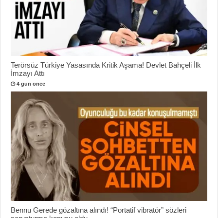
Terörsüz Türkiye Yasasında Kritik Aşama! Devlet Bahçeli İlk
İmzayı Attı
4 gün önce
Bennu Gerede gözaltına alındı! “Portatif vibratör” sözleri