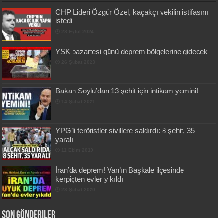
CHP Lideri Özgür Özel, kaçakçı vekilin istifasını
istedi
28 Eylül 2024
YSK pazartesi günü deprem bölgelerine gidecek
26 Şubat 2023
Bakan Soylu’dan 13 şehit için intikam yemini!
14 Şubat 2021
YPG’li teröristler sivillere saldırdı: 8 şehit, 35
yaralı
11 Ekim 2019
İran’da deprem! Van’ın Başkale ilçesinde
kerpiçten evler yıkıldı
23 Şubat 2020
Son Gönderiler