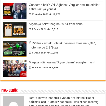
Gündeme bak? Veli Ağbaba: Vergiler arttı tüketiciler
sahte rakıya yöneldi
23 Aralık 2021
11,276
Sigaraya paket başına 3₺ bir zam daha!
4 Ocak 2024
10,816
ÖTV’den kaynaklı olarak benzinin litresine 2,31₺,
motorine de 2,17₺ zam
4 Ocak 2024
10,381
Magazin dünyasına “Ayşe Barım” soruşturması!
26 Ocak 2025
9,893
Taraf Editör
Taraf olmayan, habercilik yapan Net İnternet Haber,
bağımsız özgür, tarafsız habercilik ilkesini benimsemiş
olup, hakkın ve haklının yanında yer almayı ilke