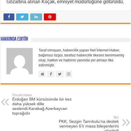
Gözaltına alınan Koçak, emniyet müdürlüğüne götürüldü.
Hakkında Editör
Taraf olmayan, habercilik yapan Net İnternet Haber,
bağımsız özgür, tarafsız habercilik ilkesini benimsemiş
olup, hakkın ve haklının yanında yer almayı ilke
edinmiştir.
Önceki Haber
Erdoğan BM kürsüsünde bir kez
daha yüksek dille
seslendi:Karabağ Azerbaycan
toprağıdır
İleri
PKK, Sezgin Tanrıkulu’na destek
vermeyen 6’lı masa bileşenlerini
eleştirdi