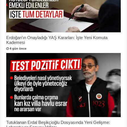
Erdoğan’ın Onayladığı YAŞ Kararları: İşte Yeni Komuta
Kademesi
4 gün önce
Tutuklanan Erdal Beşikçioğlu Dosyasında Yeni Gelişme: