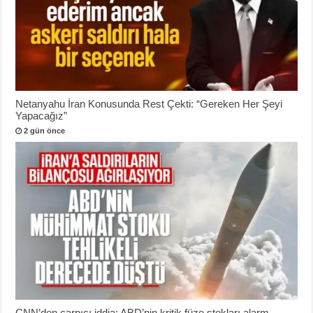
Netanyahu İran Konusunda Rest Çekti: “Gereken Her Şeyi
Yapacağız”
2 gün önce
CNN’den çarpıcı iddia: ABD’nin kritik füze stokları alarm