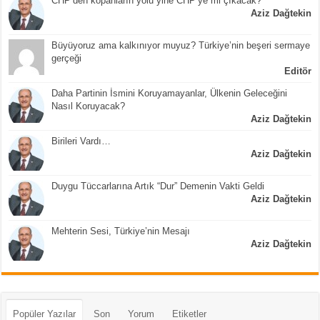
CHP’den kopanların yolu yine CHP’ye mi çıkacak?
Aziz Dağtekin
Büyüyoruz ama kalkınıyor muyuz? Türkiye’nin beşeri sermaye
gerçeği
Editör
Daha Partinin İsmini Koruyamayanlar, Ülkenin Geleceğini
Nasıl Koruyacak?
Aziz Dağtekin
Birileri Vardı…
Aziz Dağtekin
Duygu Tüccarlarına Artık “Dur” Demenin Vakti Geldi
Aziz Dağtekin
Mehterin Sesi, Türkiye’nin Mesajı
Aziz Dağtekin
Popüler Yazılar
Son
Yorum
Etiketler