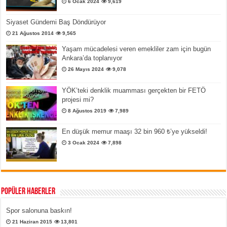
6 Ocak 2024
9,619
Siyaset Gündemi Baş Döndürüyor
21 Ağustos 2014
9,565
Yaşam mücadelesi veren emekliler zam için bugün
Ankara’da toplanıyor
26 Mayıs 2024
9,078
YÖK’teki denklik muamması gerçekten bir FETÖ
projesi mi?
8 Ağustos 2019
7,989
En düşük memur maaşı 32 bin 960 ₺’ye yükseldi!
3 Ocak 2024
7,898
Popüler Haberler
Spor salonuna baskın!
21 Haziran 2015
13,801