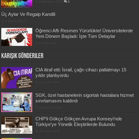
8 Ağustos 2019
1
Üç Aylar Ve Regaip Kandili
1 Mayıs 2014
Öğrenci Affı Resmen Yürürlükte! Üniversitelerde
Yeni Dönem Başladı: İşte Tüm Detaylar
6 saat önce
Karışık Gönderiler
CIA itiraf etti: İsrail, çağrı cihazı patlatmayı 15
yıldır planlıyordu
21 Eylül 2024
SGK, özel hastanelerin sigortalı hastalara hizmet
sınırlamasını kaldırdı
1 Haziran 2022
CHP’li Gökçe Gökçen Avrupa Konseyi’nde
Türkiye’ye Yönelik Eleştirilerde Bulundu
28 Ocak 2026