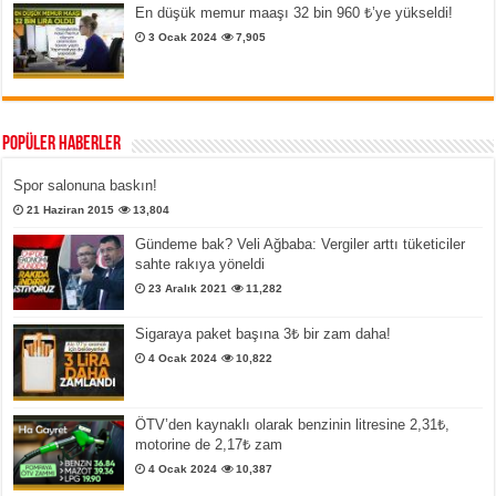
En düşük memur maaşı 32 bin 960 ₺’ye yükseldi!
3 Ocak 2024
7,905
Popüler Haberler
Spor salonuna baskın!
21 Haziran 2015
13,804
Gündeme bak? Veli Ağbaba: Vergiler arttı tüketiciler
sahte rakıya yöneldi
23 Aralık 2021
11,282
Sigaraya paket başına 3₺ bir zam daha!
4 Ocak 2024
10,822
ÖTV’den kaynaklı olarak benzinin litresine 2,31₺,
motorine de 2,17₺ zam
4 Ocak 2024
10,387