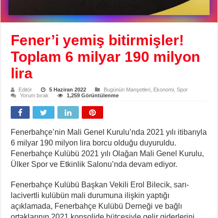
Fener’i yemiş bitirmişler!
Toplam 6 milyar 190 milyon
lira
Editör
5 Haziran 2022
Bugünün Manşetleri
,
Ekonomi
,
Spor
Yorum bırak
1,259 Görüntülenme
Fenerbahçe’nin Mali Genel Kurulu’nda 2021 yılı itibarıyla
6 milyar 190 milyon lira borcu olduğu duyuruldu.
Fenerbahçe Kulübü 2021 yılı Olağan Mali Genel Kurulu,
Ülker Spor ve Etkinlik Salonu’nda devam ediyor.
Fenerbahçe Kulübü Başkan Vekili Erol Bilecik, sarı-
lacivertli kulübün mali durumuna ilişkin yaptığı
açıklamada, Fenerbahçe Kulübü Derneği ve bağlı
ortaklarının 2021 konsolide bütçesiyle gelir giderlerini