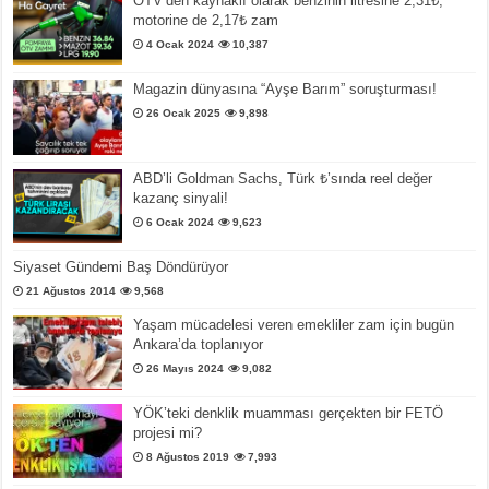
ÖTV’den kaynaklı olarak benzinin litresine 2,31₺,
motorine de 2,17₺ zam
4 Ocak 2024
10,387
Magazin dünyasına “Ayşe Barım” soruşturması!
26 Ocak 2025
9,898
ABD’li Goldman Sachs, Türk ₺’sında reel değer
kazanç sinyali!
6 Ocak 2024
9,623
Siyaset Gündemi Baş Döndürüyor
21 Ağustos 2014
9,568
Yaşam mücadelesi veren emekliler zam için bugün
Ankara’da toplanıyor
26 Mayıs 2024
9,082
YÖK’teki denklik muamması gerçekten bir FETÖ
projesi mi?
8 Ağustos 2019
7,993