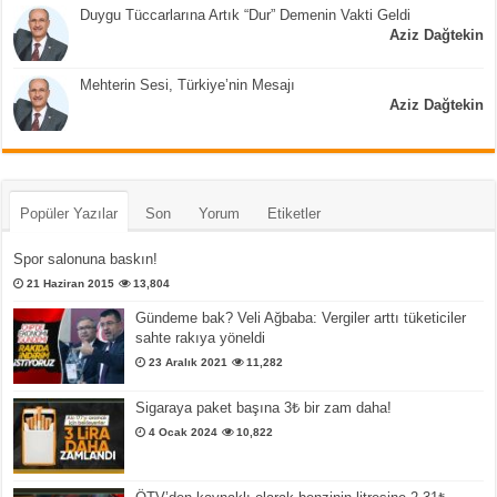
Duygu Tüccarlarına Artık “Dur” Demenin Vakti Geldi
Aziz Dağtekin
Mehterin Sesi, Türkiye’nin Mesajı
Aziz Dağtekin
Popüler Yazılar
Son
Yorum
Etiketler
Spor salonuna baskın!
21 Haziran 2015
13,804
Gündeme bak? Veli Ağbaba: Vergiler arttı tüketiciler
sahte rakıya yöneldi
23 Aralık 2021
11,282
Sigaraya paket başına 3₺ bir zam daha!
4 Ocak 2024
10,822