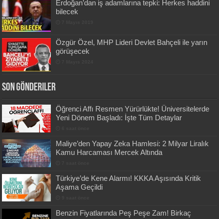
Erdoğan’dan iş adamlarına tepki: Herkes haddini
bilecek
7 Mayıs 2019
Özgür Özel, MHP Lideri Devlet Bahçeli ile yarın
görüşecek
7 Mayıs 2024
Son Gönderiler
Öğrenci Affı Resmen Yürürlükte! Üniversitelerde
Yeni Dönem Başladı: İşte Tüm Detaylar
6 saat önce
Maliye’den Yapay Zeka Hamlesi: 2 Milyar Liralık
Kamu Harcaması Mercek Altında
7 saat önce
Türkiye’de Kene Alarmı! KKKA Aşısında Kritik
Aşama Geçildi
9 saat önce
Benzin Fiyatlarında Peş Peşe Zam! Birkaç