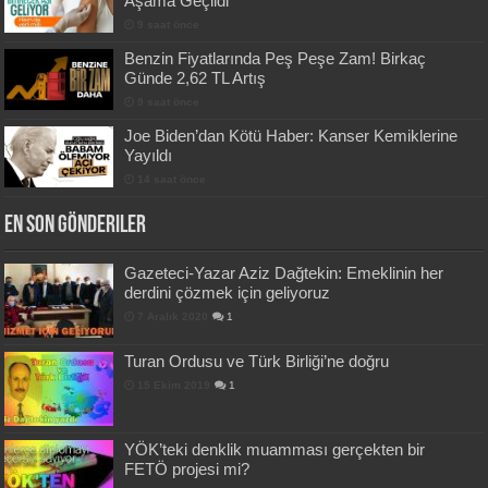
Aşama Geçildi
9 saat önce
Benzin Fiyatlarında Peş Peşe Zam! Birkaç
Günde 2,62 TL Artış
9 saat önce
Joe Biden’dan Kötü Haber: Kanser Kemiklerine
Yayıldı
14 saat önce
En Son Gönderiler
Gazeteci-Yazar Aziz Dağtekin: Emeklinin her
derdini çözmek için geliyoruz
7 Aralık 2020
1
Turan Ordusu ve Türk Birliği’ne doğru
15 Ekim 2019
1
YÖK’teki denklik muamması gerçekten bir
FETÖ projesi mi?