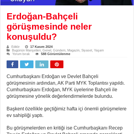
Erdoğan-Bahçeli
görüşmesinde neler
konuşuldu?
Editör
17 Kasım 2024
Bugünün Manşetleri
,
Genel
,
Gündem
,
Magazin
,
Siyaset
,
Yaşam
Yorum bırak
588 Görüntülenme
Cumhurbaşkanı Erdoğan ve Devlet Bahçeli
görüşmesinin ardından, AK Parti MYK Toplantısı yapıldı.
Cumhurbaşkanı Erdoğan, MYK üyelerine Bahçeli ile
görüşmesine yönelik değerlendirmelerde bulundu.
Başkent özellikle geçtiğimiz hafta içi önemli görüşmelere
ev sahipliği yaptı.
Bu görüşmelerden en kritiği ise Cumhurbaşkanı Recep