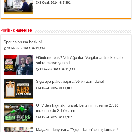
3 Ocak 2024
7,891
Popüler Haberler
Spor salonuna baskın!
21 Haziran 2015
13,796
Gündeme bak? Veli Ağbaba: Vergiler arttı tüketiciler
sahte rakıya yöneldi
23 Aralık 2021
11,271
Sigaraya paket başına 3₺ bir zam daha!
4 Ocak 2024
10,806
ÖTV’den kaynaklı olarak benzinin litresine 2,31₺,
motorine de 2,17₺ zam
4 Ocak 2024
10,374
Magazin dünyasına “Ayşe Barım” soruşturması!