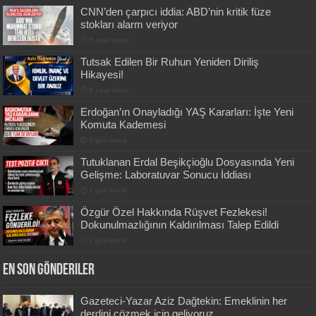
CNN’den çarpıcı iddia: ABD’nin kritik füze
stokları alarm veriyor
9 saat önce
Tutsak Edilen Bir Ruhun Yeniden Diriliş
Hikayesi!
9 saat önce
Erdoğan’ın Onayladığı YAŞ Kararları: İşte Yeni
Komuta Kademesi
1 gün önce
Tutuklanan Erdal Beşikçioğlu Dosyasında Yeni
Gelişme: Laboratuvar Sonucu İddiası
1 gün önce
Özgür Özel Hakkında Rüşvet Fezlekesi!
Dokunulmazlığının Kaldırılması Talep Edildi
1 gün önce
En Son Gönderiler
Gazeteci-Yazar Aziz Dağtekin: Emeklinin her
derdini çözmek için geliyoruz