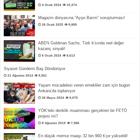
4 Ocak 2024
10,374
Magazin dünyasına “Ayşe Barım” soruşturması!
26 Ocak 2025
9,889
ABD’li Goldman Sachs, Türk ₺’sında reel değer
kazanç sinyali!
6 Ocak 2024
9,613
Siyaset Gündemi Baş Döndürüyor
21 Ağustos 2014
9,561
Yaşam mücadelesi veren emekliler zam için bugün
Ankara’da toplanıyor
26 Mayıs 2024
9,075
YÖK’teki denklik muamması gerçekten bir FETÖ
projesi mi?
8 Ağustos 2019
7,986
En düşük memur maaşı 32 bin 960 ₺’ye yükseldi!