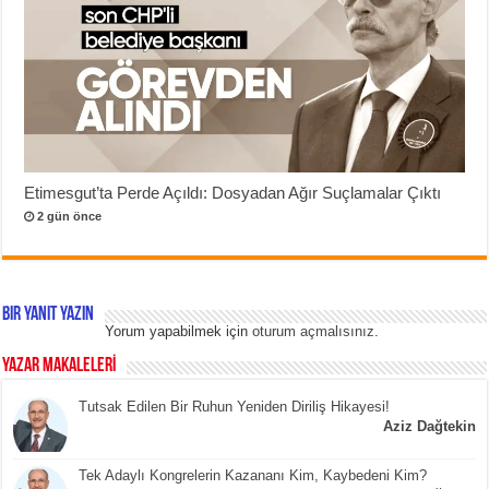
Etimesgut’ta Perde Açıldı: Dosyadan Ağır Suçlamalar Çıktı
2 gün önce
Bir yanıt yazın
Yorum yapabilmek için
oturum açmalısınız
.
YAZAR MAKALELERİ
Tutsak Edilen Bir Ruhun Yeniden Diriliş Hikayesi!
Aziz Dağtekin
Tek Adaylı Kongrelerin Kazananı Kim, Kaybedeni Kim?