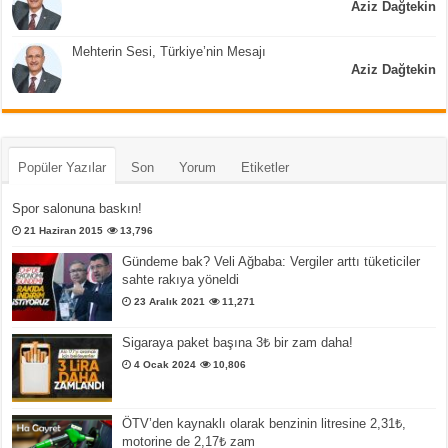
Aziz Dağtekin
Mehterin Sesi, Türkiye’nin Mesajı
Aziz Dağtekin
Popüler Yazılar
Son
Yorum
Etiketler
Spor salonuna baskın!
21 Haziran 2015
13,796
Gündeme bak? Veli Ağbaba: Vergiler arttı tüketiciler
sahte rakıya yöneldi
23 Aralık 2021
11,271
Sigaraya paket başına 3₺ bir zam daha!
4 Ocak 2024
10,806
ÖTV’den kaynaklı olarak benzinin litresine 2,31₺,
motorine de 2,17₺ zam