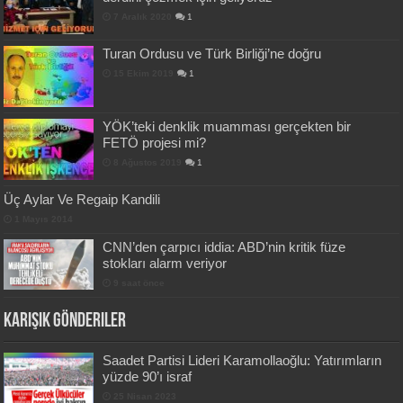
7 Aralık 2020
1
Turan Ordusu ve Türk Birliği’ne doğru
15 Ekim 2019
1
YÖK’teki denklik muamması gerçekten bir
FETÖ projesi mi?
8 Ağustos 2019
1
Üç Aylar Ve Regaip Kandili
1 Mayıs 2014
CNN’den çarpıcı iddia: ABD’nin kritik füze
stokları alarm veriyor
9 saat önce
Karışık Gönderiler
Saadet Partisi Lideri Karamollaoğlu: Yatırımların
yüzde 90’ı israf
25 Nisan 2023