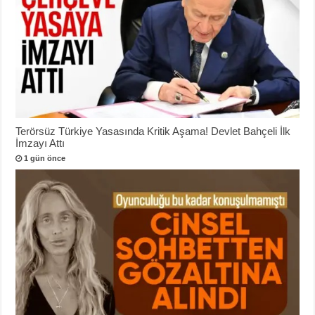
Terörsüz Türkiye Yasasında Kritik Aşama! Devlet Bahçeli İlk
İmzayı Attı
1 gün önce