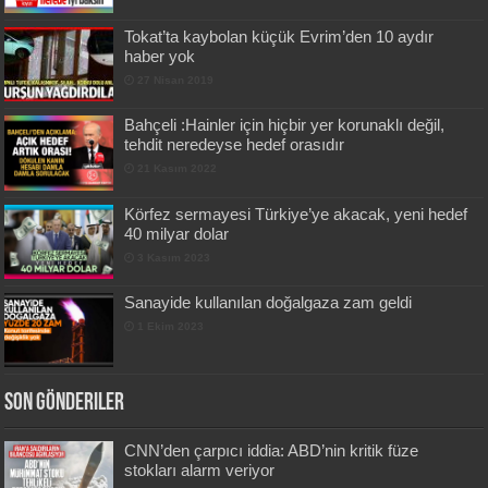
Tokat’ta kaybolan küçük Evrim’den 10 aydır
haber yok
27 Nisan 2019
Bahçeli :Hainler için hiçbir yer korunaklı değil,
tehdit neredeyse hedef orasıdır
21 Kasım 2022
Körfez sermayesi Türkiye’ye akacak, yeni hedef
40 milyar dolar
3 Kasım 2023
Sanayide kullanılan doğalgaza zam geldi
1 Ekim 2023
Son Gönderiler
CNN’den çarpıcı iddia: ABD’nin kritik füze
stokları alarm veriyor