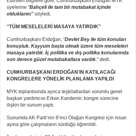
Edinilen bilgilere göre, Cumhurbaşkanı Erdoğan MYK
üyelerine “
Bahçeli ile tam bir mutabakat içinde
olduklarını”
söyledi.
“TÜM MESELELERİ MASAYA YATIRDIK”
Cumhurbaşkanı Erdoğan, “
Devlet Bey ile tüm konuları
konuştuk. Kayyum başta olmak üzere tüm meseleleri
masaya yatırdık. İç politika ve dış politika konularında
son derece güzel mutabakatlara vardık
.” dedi.
CUMHURBAŞKANI ERDOĞAN’IN KATILACAĞI
KONGRELERE YÖNELİK PLANLAMA YAPILDI
MYK toplantısında ayrıca teşkilatlardan sorumlu genel
başkan yardımcısı Erkan Kandemir, kongre sürecine
ilişkin bir sunum yaptı.
Sunumda AK Parti’nin 8’inci Olağan Kongresi için nisan
ayına göre çalışmaların sürdüğü öğrenildi.