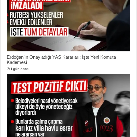
Erdoğan’ın Onayladığı YAŞ Kararları: İşte Yeni Komuta
Kademesi
1 gün önce