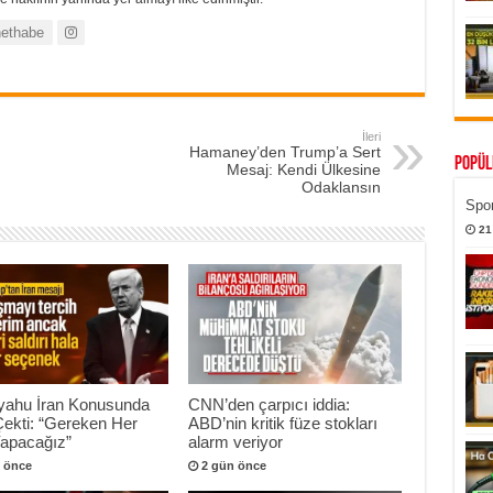
ethabe
İleri
Hamaney’den Trump’a Sert
Popül
Mesaj: Kendi Ülkesine
Odaklansın
Spor
21
yahu İran Konusunda
CNN’den çarpıcı iddia:
Çekti: “Gereken Her
ABD’nin kritik füze stokları
Yapacağız”
alarm veriyor
 önce
2 gün önce