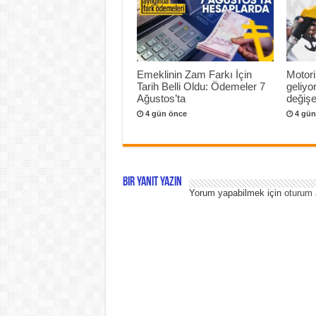
Emeklinin Zam Farkı İçin
Motori
Tarih Belli Oldu: Ödemeler 7
geliyo
Ağustos’ta
değişeb
4 gün önce
4 gün
Bir yanıt yazın
Yorum yapabilmek için
oturum 