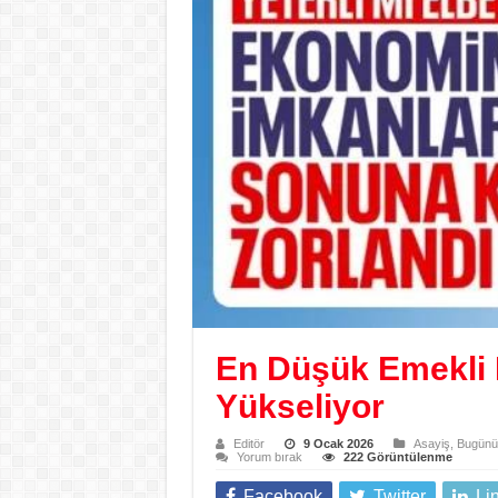
En Düşük Emekli 
Yükseliyor
Editör
9 Ocak 2026
Asayiş
,
Bugünün
Yorum bırak
222 Görüntülenme
Facebook
Twitter
Li