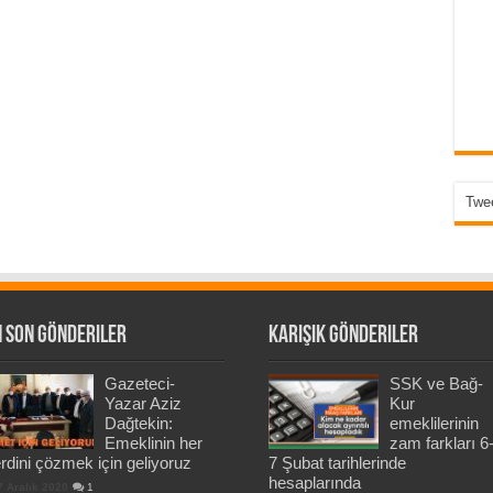
Twee
 Son Gönderiler
Karışık Gönderiler
Gazeteci-
SSK ve Bağ-
Yazar Aziz
Kur
Dağtekin:
emeklilerinin
Emeklinin her
zam farkları 6
rdini çözmek için geliyoruz
7 Şubat tarihlerinde
hesaplarında
7 Aralık 2020
1