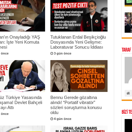
an’ın Onayladığı YAŞ
Tutuklanan Erdal Beşikçioğlu
arı: İşte Yeni Komuta
Dosyasında Yeni Gelişme:
esi
Laboratuvar Sonucu İddiası
Taraf
 önce
3 gün önce
süz Türkiye Yasasında
Bennu Gerede gözaltına
 Aşama! Devlet Bahçeli
alındı! “Portatif vibratör”
ayı Attı
sözleri soruşturma konusu
BİZİ T
oldu
 önce
4 gün önce