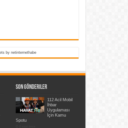
ts by netinternethabe
Son Gönderiler
112 Acil Mobil
İhbar
Uygulaması
-
İçin Kamu
Spotu
2 saat önce