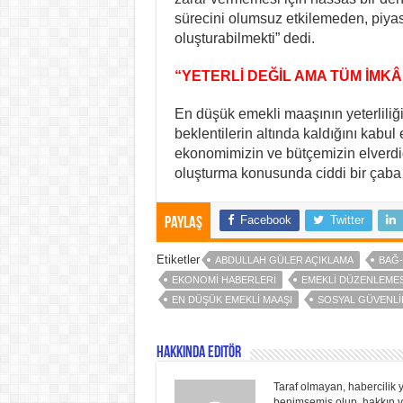
sürecini olumsuz etkilemeden, piy
oluşturabilmekti” dedi.
“YETERLİ DEĞİL AMA TÜM İMK
En düşük emekli maaşının yeterliliği
beklentilerin altında kaldığını kabul e
ekonomimizin ve bütçemizin elverdiğ
oluşturma konusunda ciddi bir çaba h
Facebook
Twitter
Paylaş
Etiketler
ABDULLAH GÜLER AÇIKLAMA
BAĞ-
EKONOMI HABERLERI
EMEKLI DÜZENLEMES
EN DÜŞÜK EMEKLI MAAŞI
SOSYAL GÜVENLI
Hakkında Editör
Taraf olmayan, habercilik y
benimsemiş olup, hakkın ve