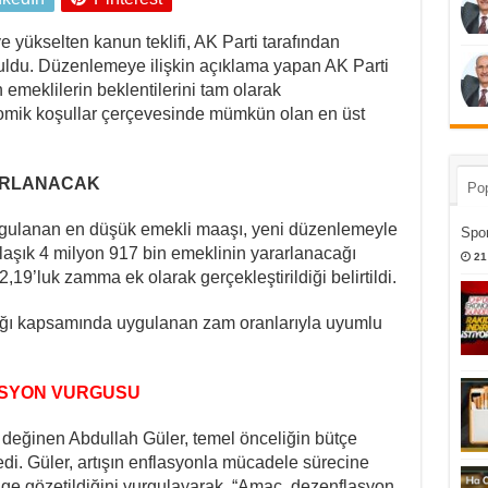
e yükselten kanun teklifi, AK Parti tarafından
nuldu. Düzenlemeye ilişkin açıklama yapan AK Parti
 emeklilerin beklentilerini tam olarak
omik koşullar çerçevesinde mümkün olan en üst
RARLANACAK
Pop
ygulanan en düşük emekli maaşı, yeni düzenlemeyle
Spor
aklaşık 4 milyon 917 bin emeklinin yararlanacağı
21
,19’luk zamma ek olarak gerçekleştirildiği belirtildi.
dığı kapsamında uygulanan zam oranlarıyla uyumlu
LASYON VURGUSU
eğinen Abdullah Güler, temel önceliğin bütçe
i. Güler, artışın enflasyonla mücadele sürecine
ge gözetildiğini vurgulayarak, “Amaç, dezenflasyon