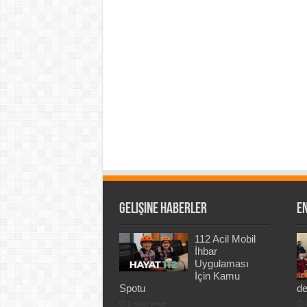
Gelişine Haberler
En
112 Acil Mobil
İhbar
Uygulaması
İçin Kamu
Spotu
de
2 saat önce