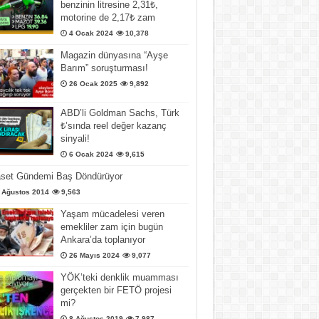
benzinin litresine 2,31₺,
motorine de 2,17₺ zam
4 Ocak 2024
10,378
Magazin dünyasına “Ayşe
Barım” soruşturması!
26 Ocak 2025
9,892
ABD’li Goldman Sachs, Türk
₺’sında reel değer kazanç
sinyali!
6 Ocak 2024
9,615
aset Gündemi Baş Döndürüyor
 Ağustos 2014
9,563
Yaşam mücadelesi veren
emekliler zam için bugün
Ankara’da toplanıyor
26 Mayıs 2024
9,077
YÖK’teki denklik muamması
gerçekten bir FETÖ projesi
mi?
8 Ağustos 2019
7,987