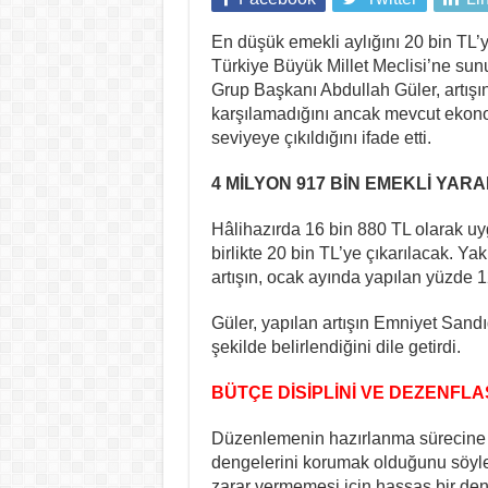
En düşük emekli aylığını 20 bin TL’y
Türkiye Büyük Millet Meclisi’ne su
Grup Başkanı Abdullah Güler, artışın
karşılamadığını ancak mevcut ekon
seviyeye çıkıldığını ifade etti.
4 MİLYON 917 BİN EMEKLİ YA
Hâlihazırda 16 bin 880 TL olarak u
birlikte 20 bin TL’ye çıkarılacak. Y
artışın, ocak ayında yapılan yüzde 12
Güler, yapılan artışın Emniyet San
şekilde belirlendiğini dile getirdi.
BÜTÇE DİSİPLİNİ VE DEZENF
Düzenlemenin hazırlanma sürecine d
dengelerini korumak olduğunu söyled
zarar vermemesi için hassas bir den