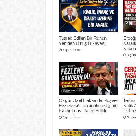
Tutsak Edilen Bir Ruhun
Erdoğ
Yeniden Diriliş Hikayesi!
Kararl
Kadem
2 gün önce
3 gün
Özgür Özel Hakkında Rüşvet
Terör
Fezlekesi! Dokunulmazlığının
Kritik
Kaldırılması Talep Edildi
İlk İmz
3 gün önce
3 gün