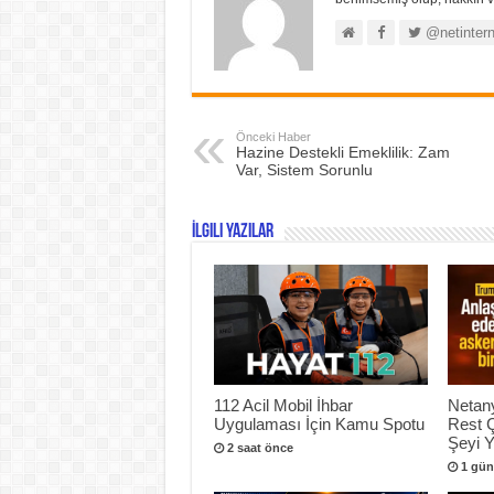
@netintern
Önceki Haber
Hazine Destekli Emeklilik: Zam
Var, Sistem Sorunlu
İlgili Yazılar
112 Acil Mobil İhbar
Netan
Uygulaması İçin Kamu Spotu
Rest 
Şeyi 
2 saat önce
1 gün