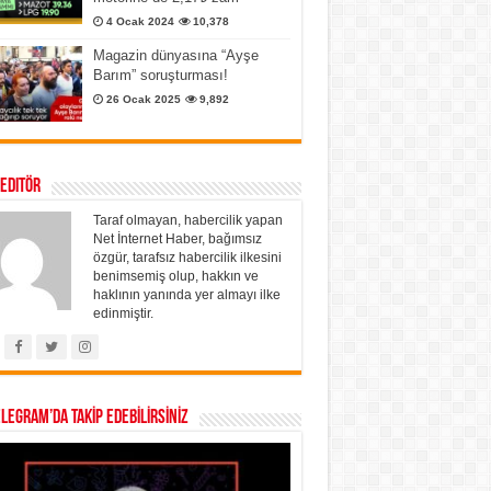
4 Ocak 2024
10,378
Magazin dünyasına “Ayşe
Barım” soruşturması!
26 Ocak 2025
9,892
 Editör
Taraf olmayan, habercilik yapan
Net İnternet Haber, bağımsız
özgür, tarafsız habercilik ilkesini
benimsemiş olup, hakkın ve
haklının yanında yer almayı ilke
edinmiştir.
ELEGRAM’DA TAKİP EDEBİLİRSİNİZ