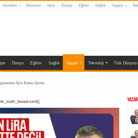
Gündem
Ekonomi
Spor
Dünya
Eğitim
Sağlık
Yaşam
Tek
por
Dünya
Eğitim
Sağlık
Yaşam
Teknoloji
Türk Dünyası
ygulaması İçin Kamu Spotu
YAZAR
ank_math_breadcrumb]