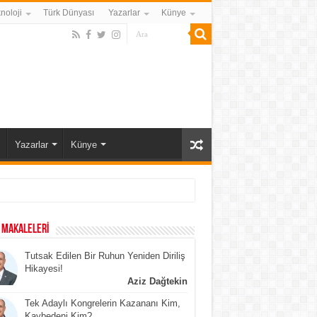
noloji
Türk Dünyası
Yazarlar
Künye
Yazarlar
Künye
 MAKALELERİ
Tutsak Edilen Bir Ruhun Yeniden Diriliş
Hikayesi!
Aziz Dağtekin
Tek Adaylı Kongrelerin Kazananı Kim,
Kaybedeni Kim?