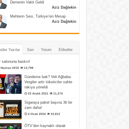
Demenin Vakti Geldi
Aziz Dağtekin
Mehterin Sesi, Türkiye’nin Mesajı
Aziz Dağtekin
üler Yazılar
Son
Yorum
Etiketler
 salonuna baskın!
 Haziran 2015
13,798
Gündeme bak? Veli Ağbaba:
Vergiler arttı tüketiciler sahte
rakıya yöneldi
23 Aralık 2021
11,274
Sigaraya paket başına 3₺ bir
zam daha!
4 Ocak 2024
10,812
ÖTV’den kaynaklı olarak