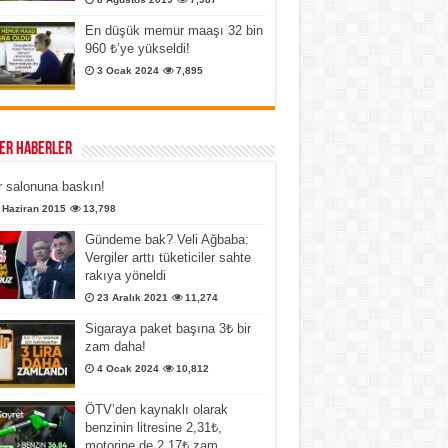
En düşük memur maaşı 32 bin
960 ₺’ye yükseldi!
3 Ocak 2024
7,895
er Haberler
 salonuna baskın!
 Haziran 2015
13,798
Gündeme bak? Veli Ağbaba:
Vergiler arttı tüketiciler sahte
rakıya yöneldi
23 Aralık 2021
11,274
Sigaraya paket başına 3₺ bir
zam daha!
4 Ocak 2024
10,812
ÖTV’den kaynaklı olarak
benzinin litresine 2,31₺,
motorine de 2,17₺ zam