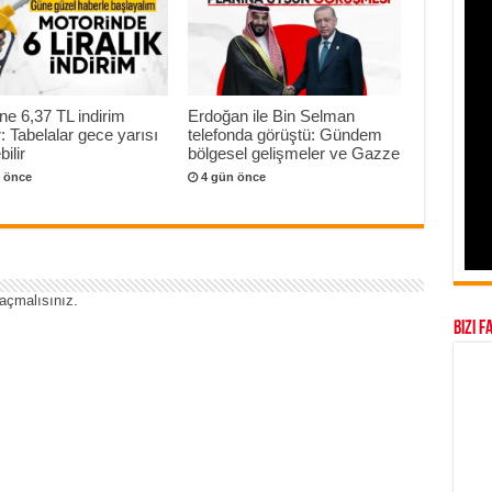
ne 6,37 TL indirim
Erdoğan ile Bin Selman
r: Tabelalar gece yarısı
telefonda görüştü: Gündem
ilir
bölgesel gelişmeler ve Gazze
 önce
4 gün önce
açmalısınız
.
Bizi F