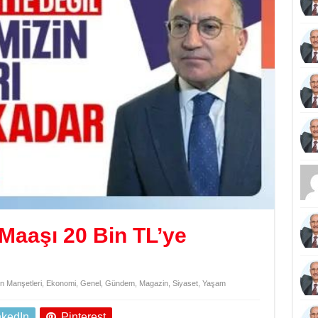
Maaşı 20 Bin TL’ye
 Manşetleri
,
Ekonomi
,
Genel
,
Gündem
,
Magazin
,
Siyaset
,
Yaşam
nkedIn
Pinterest