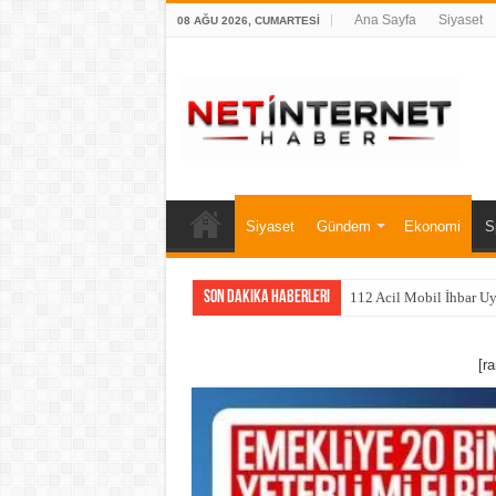
Ana Sayfa
Siyaset
08 AĞU 2026, CUMARTESI
Siyaset
Gündem
Ekonomi
S
Son Dakika Haberleri
112 Acil Mobil İhbar U
[r