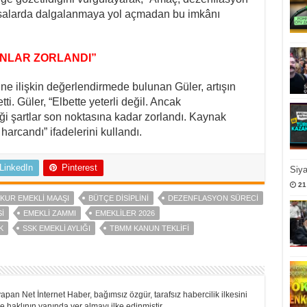
asalarda dalgalanmaya yol açmadan bu imkânı
ÂNLAR ZORLANDI”
ne ilişkin değerlendirmede bulunan Güler, artışın
tti. Güler, “Elbette yeterli değil. Ancak
i şartlar son noktasına kadar zorlandı. Kaynak
arcandı” ifadelerini kullandı.
LinkedIn
Pinterest
Siy
21
KUR EMEKLI MAAŞI
BÜTÇE DISIPLINI
DEZENFLASYON SÜRECI
I
EMEKLI ZAMMI
EMEKLILER 2026
K
SSK EMEKLI AYLIĞI
TBMM KANUN TEKLIFI
apan Net İnternet Haber, bağımsız özgür, tarafsız habercilik ilkesini
 haklının yanında yer almayı ilke edinmiştir.