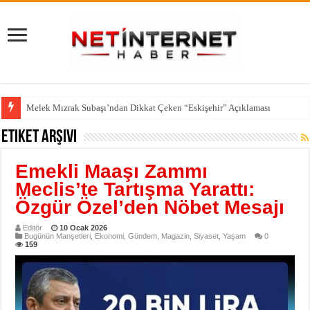
Melek Mızrak Subaşı’ndan Dikkat Çeken “Eskişehir” Açıklaması
Etiket Arşivi
Emekli Maaşı Zammı
Meclis’te Tartışma Yarattı:
Özgür Özel’den Nöbet Mesajı
Editör
10 Ocak 2026
Bugünün Manşetleri
,
Ekonomi
,
Gündem
,
Magazin
,
Siyaset
,
Yaşam
0
159