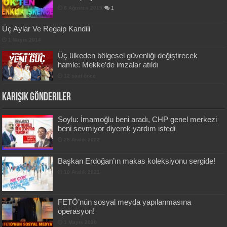
8 Ağustos 2019
1
Üç Aylar Ve Regaip Kandili
1 Mayıs 2014
Üç ülkeden bölgesel güvenliği değiştirecek
hamle: Mekke’de imzalar atıldı
12 saat önce
Karışık Gönderiler
Soylu: İmamoğlu beni aradı, CHP genel merkezi
beni sevmiyor diyerek yardım istedi
28 Aralık 2022
Başkan Erdoğan’ın makas koleksiyonu sergide!
10 Aralık 2021
FETÖ’nün sosyal meyda yapılanmasına
operasyon!
1 Mayıs 2020