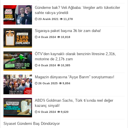
Gündeme bak? Veli Ağbaba: Vergiler arttı tüketiciler
sahte rakıya yöneldi
23 Aralık 2021
11,278
Sigaraya paket başına 3₺ bir zam daha!
4 Ocak 2024
10,818
ÖTV’den kaynaklı olarak benzinin litresine 2,31₺,
motorine de 2,17₺ zam
4 Ocak 2024
10,385
Magazin dünyasına “Ayşe Barım” soruşturması!
26 Ocak 2025
9,894
ABD’li Goldman Sachs, Türk ₺’sında reel değer
kazanç sinyali!
6 Ocak 2024
9,620
Siyaset Gündemi Baş Döndürüyor