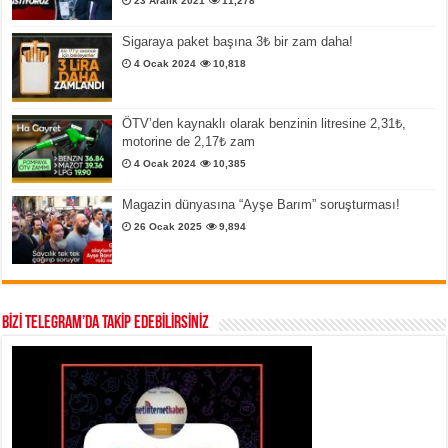
23 Aralık 2021
11,278
Sigaraya paket başına 3₺ bir zam daha!
4 Ocak 2024
10,818
ÖTV’den kaynaklı olarak benzinin litresine 2,31₺,
motorine de 2,17₺ zam
4 Ocak 2024
10,385
Magazin dünyasına “Ayşe Barım” soruşturması!
26 Ocak 2025
9,894
BİZİ TELEGRAM’DA TAKİP EDEBİLİRSİNİZ