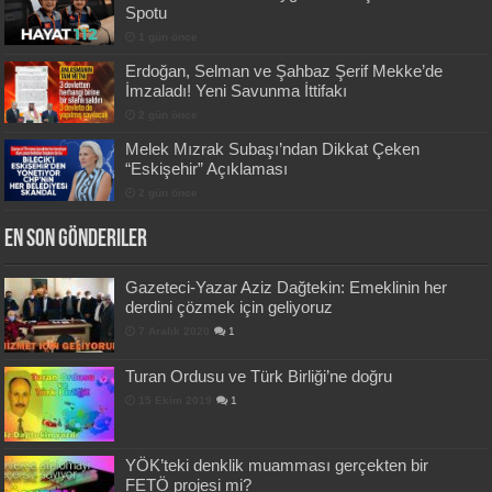
Spotu
1 gün önce
Erdoğan, Selman ve Şahbaz Şerif Mekke’de
İmzaladı! Yeni Savunma İttifakı
2 gün önce
Melek Mızrak Subaşı’ndan Dikkat Çeken
“Eskişehir” Açıklaması
2 gün önce
En Son Gönderiler
Gazeteci-Yazar Aziz Dağtekin: Emeklinin her
derdini çözmek için geliyoruz
7 Aralık 2020
1
Turan Ordusu ve Türk Birliği’ne doğru
15 Ekim 2019
1
YÖK’teki denklik muamması gerçekten bir
FETÖ projesi mi?