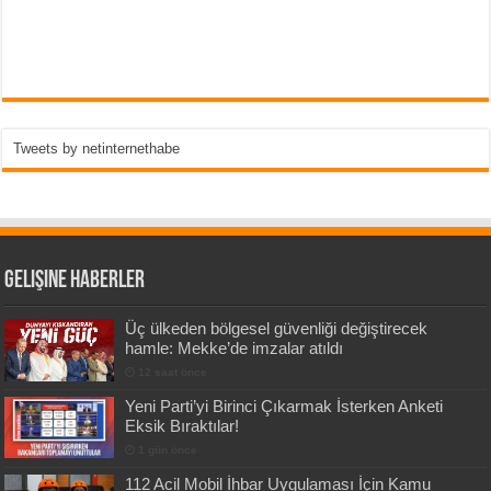
Tweets by netinternethabe
Gelişine Haberler
Üç ülkeden bölgesel güvenliği değiştirecek
hamle: Mekke’de imzalar atıldı
12 saat önce
Yeni Parti’yi Birinci Çıkarmak İsterken Anketi
Eksik Bıraktılar!
1 gün önce
112 Acil Mobil İhbar Uygulaması İçin Kamu