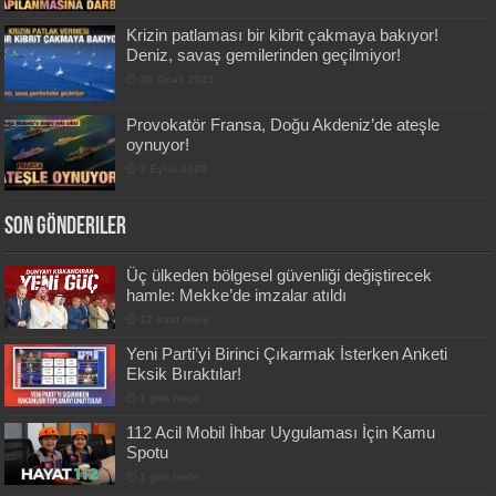
Krizin patlaması bir kibrit çakmaya bakıyor!
Deniz, savaş gemilerinden geçilmiyor!
30 Ocak 2021
Provokatör Fransa, Doğu Akdeniz’de ateşle
oynuyor!
3 Eylül 2020
Son Gönderiler
Üç ülkeden bölgesel güvenliği değiştirecek
hamle: Mekke’de imzalar atıldı
12 saat önce
Yeni Parti’yi Birinci Çıkarmak İsterken Anketi
Eksik Bıraktılar!
1 gün önce
112 Acil Mobil İhbar Uygulaması İçin Kamu
Spotu
1 gün önce