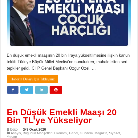
En düşük emekli maaşının 20 bin liraya yükseltilmesine ilişkin kanun
teklifi Türkiye Büyük Millet Meclisi’ne sunulurken, muhalefetten sert
tepkiler geldi. CHP Genel Başkanı Özgür Özel, …
Haberin Detayı İçin Tıklayınız
En Düşük Emekli Maaşı 20
Bin TL’ye Yükseliyor
Editör
9 Ocak 2026
Asayiş
,
Bugünün Manşetleri
,
Ekonomi
,
Genel
,
Gündem
,
Magazin
,
Siyaset
,
Yaşam