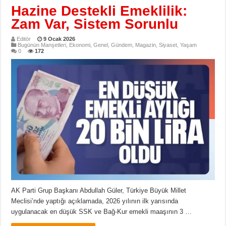
Hazine Destekli Emeklilik:
Zam Var, Sistem Sorunlu
Editör
9 Ocak 2026
Bugünün Manşetleri
,
Ekonomi
,
Genel
,
Gündem
,
Magazin
,
Siyaset
,
Yaşam
0
172
AK Parti Grup Başkanı Abdullah Güler, Türkiye Büyük Millet
Meclisi’nde yaptığı açıklamada, 2026 yılının ilk yarısında
uygulanacak en düşük SSK ve Bağ-Kur emekli maaşının 3 …