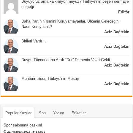
Büyüyoruz ama kalkınıyor muyuz? Türkiye’nin beşeri sermaye
gerçeği
Editör
Daha Partinin İsmini Koruyamayanlar, Ülkenin Geleceğini
Nasıl Koruyacak?
Aziz Dağtekin
Birileri Vardı…
Aziz Dağtekin
Duygu Tüccarlarına Artık “Dur” Demenin Vakti Geldi
Aziz Dağtekin
Mehterin Sesi, Türkiye’nin Mesajı
Aziz Dağtekin
Popüler Yazılar
Son
Yorum
Etiketler
Spor salonuna baskın!
21 Haziran 2015
13,802