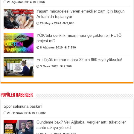
21 Ağustos 2014
9,566
Yaşam mücadelesi veren emekliler zam için bugün
Ankara’da toplanıyor
26 Mayıs 2024
9,080
YÖK’teki denklik muamması gerçekten bir FETÖ
projesi mi?
8 Ağustos 2019
7,990
En düşük memur maaşı 32 bin 960 ₺’ye yükseldi!
3 Ocak 2024
7,900
Popüler Haberler
Spor salonuna baskın!
21 Haziran 2015
13,802
Gündeme bak? Veli Ağbaba: Vergiler arttı tüketiciler
sahte rakıya yöneldi