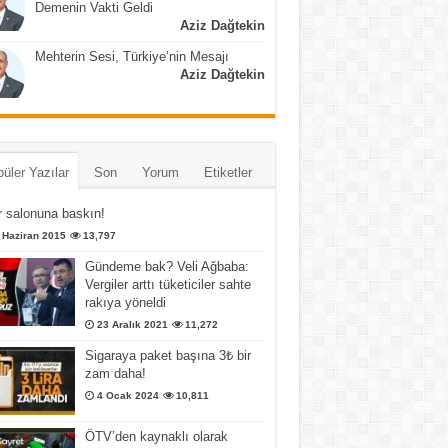
Demenin Vakti Geldi
Aziz Dağtekin
Mehterin Sesi, Türkiye’nin Mesajı
Aziz Dağtekin
üler Yazılar
Son
Yorum
Etiketler
 salonuna baskın!
 Haziran 2015
13,797
Gündeme bak? Veli Ağbaba:
Vergiler arttı tüketiciler sahte
rakıya yöneldi
23 Aralık 2021
11,272
Sigaraya paket başına 3₺ bir
zam daha!
4 Ocak 2024
10,811
ÖTV’den kaynaklı olarak