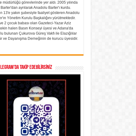
e müdürlüğü görevlerinde yer aldı. 2005 yılında
 Barter'dan ayrılarak Anadolu Barter'ı kurdu.
n 13'e yakın şubesiyle faaliyet gösteren Anadolu
er'ın Yönetim Kurulu Başkalığını yürütmektedir.
 ve 2 çocuk babası olan Gazeteci-Yazar Aziz
ekin halen Basın Konseyi üyesi ve Adana'da
lu bulunan Çukurova Güreş Vakfı ile Elazığlılar
ür ve Dayanışma Derneğinin de kurucu üyesidir.
ELEGRAM’DA TAKİP EDEBİLİRSİNİZ