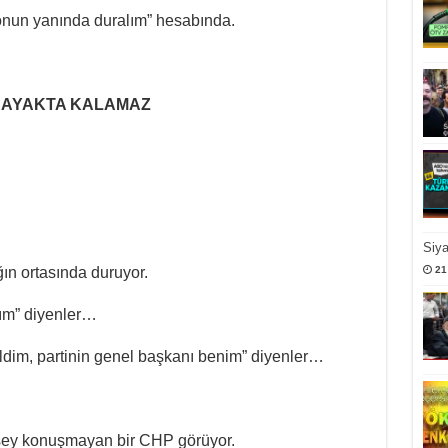
a onun yanında duralım” hesabında.
E AYAKTA KALAMAZ
Siy
21
n ortasında duruyor.
ldım” diyenler…
ldim, partinin genel başkanı benim” diyenler…
 şey konuşmayan bir CHP görüyor.