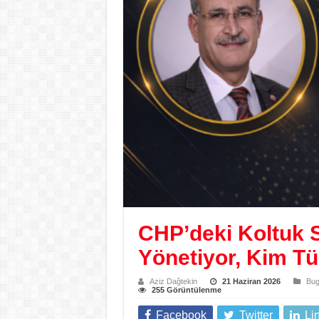
CHP’deki Koltuk 
Yönetiyor, Kim Tü
Aziz Dağtekin
21 Haziran 2026
Bug
255 Görüntülenme
Facebook
Twitter
Li