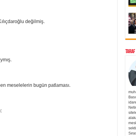
ılıçdaroğlu değilmiş.
Taraf
ıymış.
rülen meselelerin bugün patlaması.
muha
Bası
idar
Neti
:
site
alak
mesl
sekt
Sıra