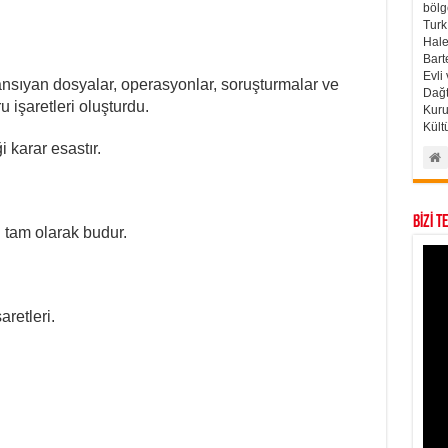
bölg
Turk
Hale
Bart
Evli
yan dosyalar, operasyonlar, soruşturmalar ve
Dağt
 işaretleri oluşturdu.
Kuru
Kült
 karar esastır.
BİZİ T
tam olarak budur.
retleri.