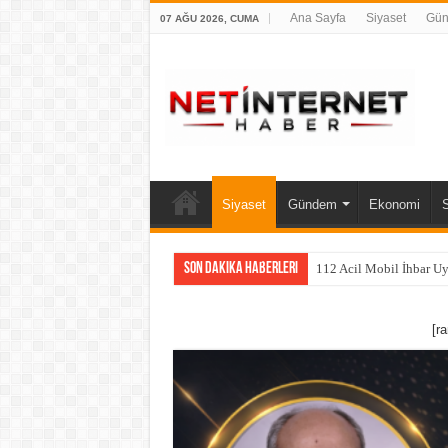
Ana Sayfa
Siyaset
Gü
07 AĞU 2026, CUMA
Siyaset
Gündem
Ekonomi
Son Dakika Haberleri
112 Acil Mobil İhbar U
[r