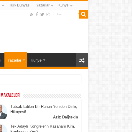
i
Türk Dünyası
Yazarlar
Künye
ı
Yazarlar
Künye
 MAKALELERİ
Tutsak Edilen Bir Ruhun Yeniden Diriliş
Hikayesi!
Aziz Dağtekin
Tek Adaylı Kongrelerin Kazananı Kim,
Kaybedeni Kim?