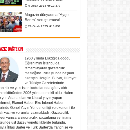
4 Ocak 2024
10,377
Magazin dünyasına “Ayşe
Barım” soruşturması!
26 Ocak 2025
9,891
 Aziz Dağtekin
1960 yılında Elazığ'da doğdu.
Öğrenimini İstanbulda
tamamlayarak gazetecilik
mesleğine 1983 yılında başladı.
sırasıyla Hergün, Bulvar, Hürriyet
ve Türkiye Gazetelerinde
birlik ve yazı işleri kadrolarında görev aldı.
n sektöründen 2006 yılında emekli oldu. Halen
e yeri Adana olan ve Ulusal yayın yapan
nternet, Ekonet Haber, Eko İntenet Haber
lerinde Genel Yayın Yönetmenliği ve ekonomi ile
alı yazı ve yorumlar yazmaktadır. Gazetecilik
eği yanısara sigortacılık, pazarlama ve finans
öründe üst düzey yöneticiliklerde bulundu.
sıyla İhlas Barter ve Turk Barter'da franchise ve