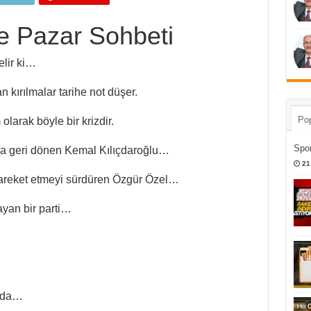
le Pazar Sohbeti
elir ki…
n kırılmalar tarihe not düşer.
Pop
larak böyle bir krizdir.
Spor
uğa geri dönen Kemal Kılıçdaroğlu…
21
ibi hareket etmeyi sürdüren Özgür Özel…
ayan bir parti…
umda…