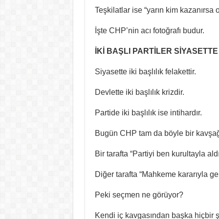
Teşkilatlar ise “yarın kim kazanırs
İşte CHP’nin acı fotoğrafı budur.
İKİ BAŞLI PARTİLER SİYASETT
Siyasette iki başlılık felakettir.
Devlette iki başlılık krizdir.
Partide iki başlılık ise intihardır.
Bugün CHP tam da böyle bir kavşağı
Bir tarafta “Partiyi ben kurultayla a
Diğer tarafta “Mahkeme kararıyla ge
Peki seçmen ne görüyor?
Kendi iç kavgasından başka hiçbir