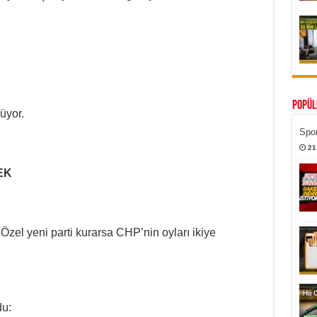
Popül
üyor.
Spor
21
EK
Özel yeni parti kurarsa CHP’nin oyları ikiye
du: