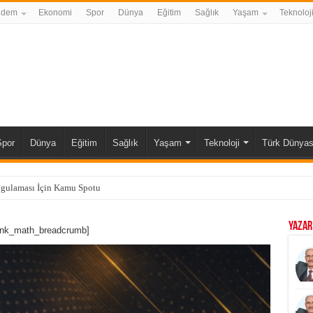
ndem
Ekonomi
Spor
Dünya
Eğitim
Sağlık
Yaşam
Teknoloj
Spor
Dünya
Eğitim
Sağlık
Yaşam
Teknoloji
Türk Dünyas
ygulaması İçin Kamu Spotu
YAZAR
ank_math_breadcrumb]