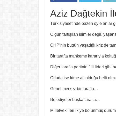
Aziz Dağtekin İ
Türk siyasetinde bazen öyle anlar g
O gün tartışılan isimler değil, yaşana
CHP’nin bugün yaşadığı kriz de tam o
Bir tarafta mahkeme kararıyla kolt
Diğer tarafta partinin fiili lideri g
Ortada ise kime ait olduğu belli olm
Genel merkez bir tarafta…
Belediyeler başka tarafta…
Milletvekilleri ikiye bölünmüş dur