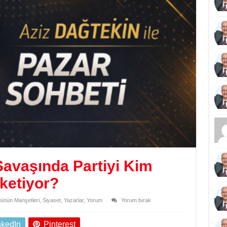
Savaşında Partiyi Kim
ketiyor?
ünün Manşetleri
,
Siyaset
,
Yazarlar
,
Yorum
Yorum bırak
nkedIn
Pinterest