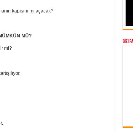
şmanın kapısını mı açacak?
 MÜMKÜN MÜ?
Bizi F
ir mi?
tışılıyor.
r.