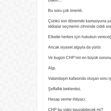
Bakın…
Bu soru çok önemli.
Çünkü son dönemde kamuoyuna yansı
iddialar seçmenin zihninde ciddi soru
Elbette herkes için hukukun vereceği
Ancak siyaset algıyla da yürür.
Ve bugün CHP’nin en büyük sorunu 
Algı.
Vatandaşın kafasında oluşan soru işa
Şeffaflık beklentisi.
Hesap verme ihtiyacı.
CHP bu yükü taşıyabilecek mi?