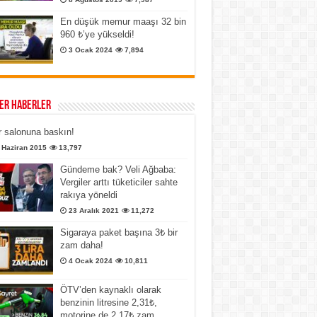
En düşük memur maaşı 32 bin
960 ₺’ye yükseldi!
3 Ocak 2024
7,894
er Haberler
 salonuna baskın!
 Haziran 2015
13,797
Gündeme bak? Veli Ağbaba:
Vergiler arttı tüketiciler sahte
rakıya yöneldi
23 Aralık 2021
11,272
Sigaraya paket başına 3₺ bir
zam daha!
4 Ocak 2024
10,811
ÖTV’den kaynaklı olarak
benzinin litresine 2,31₺,
motorine de 2,17₺ zam