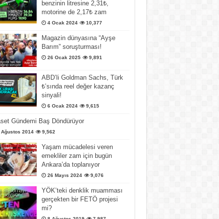
benzinin litresine 2,31₺,
motorine de 2,17₺ zam
4 Ocak 2024
10,377
Magazin dünyasına “Ayşe
Barım” soruşturması!
26 Ocak 2025
9,891
ABD’li Goldman Sachs, Türk
₺’sında reel değer kazanç
sinyali!
6 Ocak 2024
9,615
aset Gündemi Baş Döndürüyor
 Ağustos 2014
9,562
Yaşam mücadelesi veren
emekliler zam için bugün
Ankara’da toplanıyor
26 Mayıs 2024
9,076
YÖK’teki denklik muamması
gerçekten bir FETÖ projesi
mi?
8 Ağustos 2019
7,987