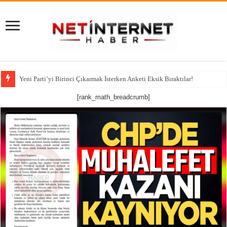
Yeni Parti’yi Birinci Çıkarmak İsterken Anketi Eksik Bıraktılar!
112 Acil Mobil İhbar Uygulaması İçin Kamu Spotu
[rank_math_breadcrumb]