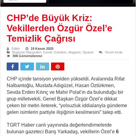
CHP’de Büyük Kriz:
Vekillerden Özgür Özel’e
Temizlik Çağrısı
Editör
19 Kasım 2025
Bugünün Manşetleri
,
Genel
,
Gündem
,
Magazin
,
Siyaset
Yorum bırak
306 Görüntülenme
CHP içinde tansiyon yeniden yükseldi. Aralarında Rıfat
Nalbantoğlu, Mustafa Adıgüzel, Hasan Öztürkmen,
Sevda Erden Kılınç ve Mahir Polat’ın da bulunduğu bir
grup milletvekili, Genel Başkan Özgür Özel’e dikkat
çeken bir metin ileterek, “yolsuzluk iddialarıyla gündeme
gelen isimlerin partiyle ilişiğinin kesilmesini” talep etti.
TGRT Haber canlı yayınında değerlendirmelerde
bulunan gazeteci Barış Yarkadaş, vekillerin Özel’e
6