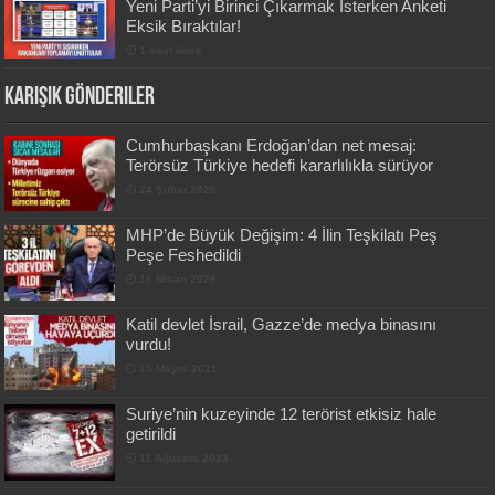
Yeni Parti’yi Birinci Çıkarmak İsterken Anketi
Eksik Bıraktılar!
1 saat önce
Karışık Gönderiler
Cumhurbaşkanı Erdoğan’dan net mesaj:
Terörsüz Türkiye hedefi kararlılıkla sürüyor
24 Şubat 2026
MHP’de Büyük Değişim: 4 İlin Teşkilatı Peş
Peşe Feshedildi
16 Nisan 2026
Katil devlet İsrail, Gazze’de medya binasını
vurdu!
15 Mayıs 2021
Suriye’nin kuzeyinde 12 terörist etkisiz hale
getirildi
11 Ağustos 2023