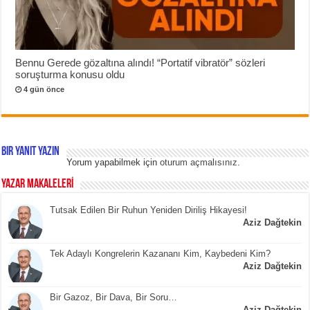
Bennu Gerede gözaltına alındı! “Portatif vibratör” sözleri
soruşturma konusu oldu
4 gün önce
Bir yanıt yazın
Yorum yapabilmek için
oturum açmalısınız
.
YAZAR MAKALELERİ
Tutsak Edilen Bir Ruhun Yeniden Diriliş Hikayesi!
Aziz Dağtekin
Tek Adaylı Kongrelerin Kazananı Kim, Kaybedeni Kim?
Aziz Dağtekin
Bir Gazoz, Bir Dava, Bir Soru…
Aziz Dağtekin