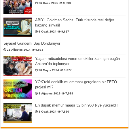
26 Ocak 2025
9,893
ABD’li Goldman Sachs, Türk ₺’sında reel değer
kazanç sinyali!
6 Ocak 2024
9,617
Siyaset Gündemi Baş Döndürüyor
21 Ağustos 2014
9,563
Yaşam mücadelesi veren emekliler zam için bugün
Ankara’da toplanıyor
26 Mayıs 2024
9,077
YÖK’teki denklik muamması gerçekten bir FETÖ
projesi mi?
8 Ağustos 2019
7,988
En düşük memur maaşı 32 bin 960 ₺’ye yükseldi!
3 Ocak 2024
7,896