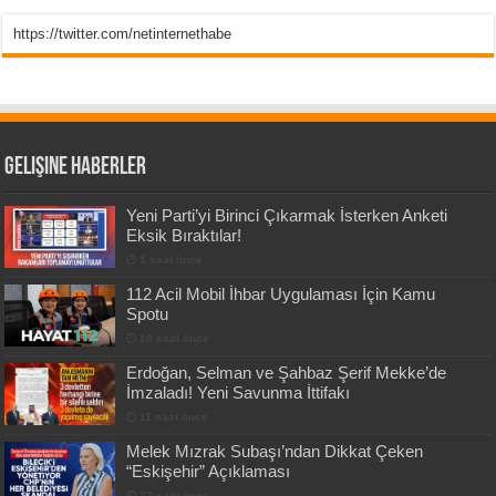
https://twitter.com/netinternethabe
Gelişine Haberler
Yeni Parti’yi Birinci Çıkarmak İsterken Anketi
Eksik Bıraktılar!
1 saat önce
112 Acil Mobil İhbar Uygulaması İçin Kamu
Spotu
10 saat önce
Erdoğan, Selman ve Şahbaz Şerif Mekke’de
İmzaladı! Yeni Savunma İttifakı
11 saat önce
Melek Mızrak Subaşı’ndan Dikkat Çeken
“Eskişehir” Açıklaması
22 saat önce