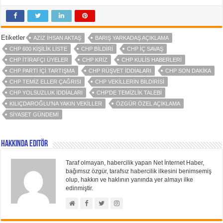
Etiketler
AZIZ İHSAN AKTAŞ
BARIŞ YARKADAŞ AÇIKLAMA
CHP 600 KIŞILIK LISTE
CHP BILDIRI
CHP IÇ SAVAŞ
CHP ITIRAFÇI ÜYELER
CHP KRIZ
CHP KULIS HABERLERI
CHP PARTI IÇI TARTIŞMA
CHP RÜŞVET IDDIALARI
CHP SON DAKIKA
CHP TEMIZ ELLER ÇAĞRISI
CHP VEKILLERIN BILDIRISI
CHP YOLSUZLUK IDDIALARI
CHP’DE TEMIZLIK TALEBI
KILIÇDAROĞLU’NA YAKIN VEKILLER
ÖZGÜR ÖZEL AÇIKLAMA
SIYASET GÜNDEMI
Hakkında Editör
Taraf olmayan, habercilik yapan Net İnternet Haber,
bağımsız özgür, tarafsız habercilik ilkesini benimsemiş
olup, hakkın ve haklının yanında yer almayı ilke
edinmiştir.