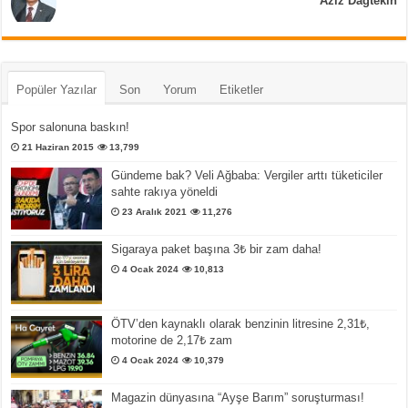
Aziz Dağtekin
Popüler Yazılar
Son
Yorum
Etiketler
Spor salonuna baskın!
21 Haziran 2015
13,799
Gündeme bak? Veli Ağbaba: Vergiler arttı tüketiciler
sahte rakıya yöneldi
23 Aralık 2021
11,276
Sigaraya paket başına 3₺ bir zam daha!
4 Ocak 2024
10,813
ÖTV’den kaynaklı olarak benzinin litresine 2,31₺,
motorine de 2,17₺ zam
4 Ocak 2024
10,379
Magazin dünyasına “Ayşe Barım” soruşturması!