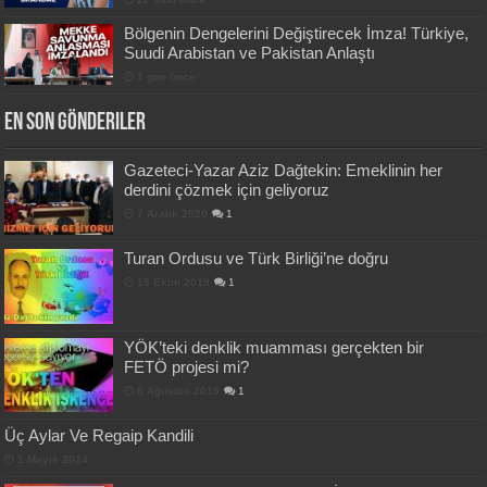
Bölgenin Dengelerini Değiştirecek İmza! Türkiye,
Suudi Arabistan ve Pakistan Anlaştı
1 gün önce
En Son Gönderiler
Gazeteci-Yazar Aziz Dağtekin: Emeklinin her
derdini çözmek için geliyoruz
7 Aralık 2020
1
Turan Ordusu ve Türk Birliği’ne doğru
15 Ekim 2019
1
YÖK’teki denklik muamması gerçekten bir
FETÖ projesi mi?
8 Ağustos 2019
1
Üç Aylar Ve Regaip Kandili
1 Mayıs 2014