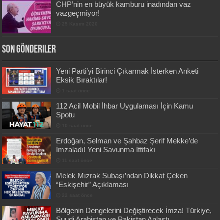
CHP’nin en büyük kamburu inadından vaz
vazgeçmiyor!
25 Kasım 2020
Son Gönderiler
Yeni Parti’yi Birinci Çıkarmak İsterken Anketi
Eksik Bıraktılar!
1 saat önce
112 Acil Mobil İhbar Uygulaması İçin Kamu
Spotu
10 saat önce
Erdoğan, Selman ve Şahbaz Şerif Mekke’de
İmzaladı! Yeni Savunma İttifakı
11 saat önce
Melek Mızrak Subaşı’ndan Dikkat Çeken
“Eskişehir” Açıklaması
22 saat önce
Bölgenin Dengelerini Değiştirecek İmza! Türkiye,
Suudi Arabistan ve Pakistan Anlaştı