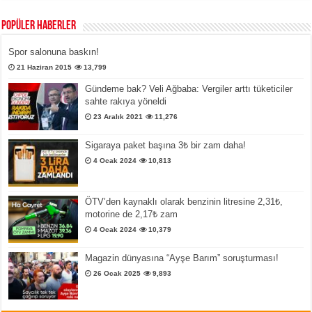
Popüler Haberler
Spor salonuna baskın!
21 Haziran 2015
13,799
Gündeme bak? Veli Ağbaba: Vergiler arttı tüketiciler
sahte rakıya yöneldi
23 Aralık 2021
11,276
Sigaraya paket başına 3₺ bir zam daha!
4 Ocak 2024
10,813
ÖTV’den kaynaklı olarak benzinin litresine 2,31₺,
motorine de 2,17₺ zam
4 Ocak 2024
10,379
Magazin dünyasına “Ayşe Barım” soruşturması!
26 Ocak 2025
9,893