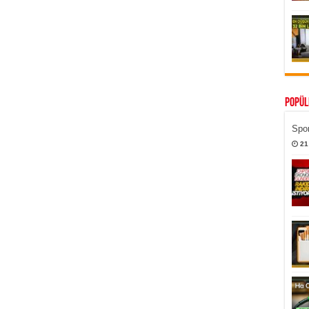
Popül
Spor
21