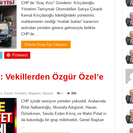
CHP’de “Araç Krizi” Gündemi: Kılıçdaroğlu
Yönetimi Tartışmalı Otomobilleri Satışa Çıkardı
Kemal Kılıçdaroğlu liderliğindeki yönetimin,
mahkemenin verdiği “mutlak butlan” kararının
ardından yeniden göreve gelmesiyle birlikte
CHP’de …
Haberin Detayı İçin Tıklayınız
Pinterest
 Vekillerden Özgür Özel’e
ri
,
Genel
,
Gündem
,
Magazin
,
Siyaset
0
306
CHP içinde tansiyon yeniden yükseldi. Aralarında
Rıfat Nalbantoğlu, Mustafa Adıgüzel, Hasan
Öztürkmen, Sevda Erden Kılınç ve Mahir Polat’ın
da bulunduğu bir grup milletvekili, Genel Başkan
…