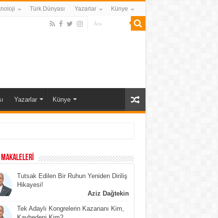
noloji
Türk Dünyası
Yazarlar
Künye
ı
Yazarlar
Künye
 MAKALELERİ
Tutsak Edilen Bir Ruhun Yeniden Diriliş
Hikayesi!
Aziz Dağtekin
Tek Adaylı Kongrelerin Kazananı Kim,
Kaybedeni Kim?