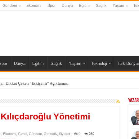
Gündem
Ekonomi
Spor
Dünya
Eğitim
Sağlık
Yaşam
Tek
Spor
Dünya
Eğitim
Sağlık
Yaşam
Teknoloji
Türk Dünyas
ğiştirecek İmza! Türkiye, Suudi Arabistan ve Pakistan Anlaştı
YAZAR
 Kılıçdaroğlu Yönetimi
i
,
Ekonomi
,
Genel
,
Gündem
,
Otomotiv
,
Siyaset
0
230