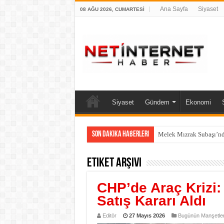
Ana Sayfa
Siyaset
08 AĞU 2026, CUMARTESI
Siyaset
Gündem
Ekonomi
Son Dakika Haberleri
Bölgenin Dengelerini De
Etiket Arşivi
CHP’de Araç Krizi:
Satış Kararı Aldı
Editör
27 Mayıs 2026
Bugünün Manşetler