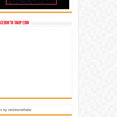
acebok’ta takip edin
s by netinternethabe