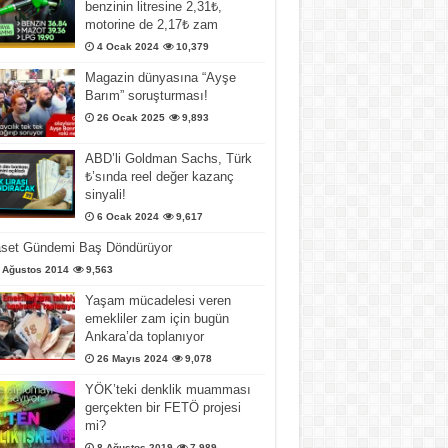
benzinin litresine 2,31₺,
motorine de 2,17₺ zam
4 Ocak 2024
10,379
Magazin dünyasına “Ayşe
Barım” soruşturması!
26 Ocak 2025
9,893
ABD’li Goldman Sachs, Türk
₺’sında reel değer kazanç
sinyali!
6 Ocak 2024
9,617
aset Gündemi Baş Döndürüyor
 Ağustos 2014
9,563
Yaşam mücadelesi veren
emekliler zam için bugün
Ankara’da toplanıyor
26 Mayıs 2024
9,078
YÖK’teki denklik muamması
gerçekten bir FETÖ projesi
mi?
8 Ağustos 2019
7,989