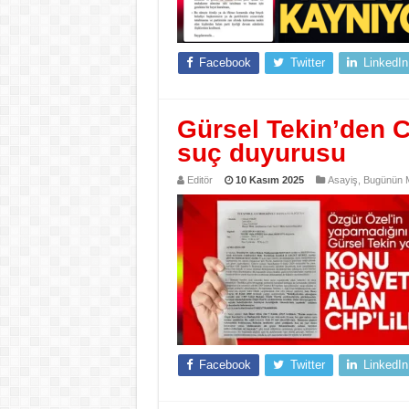
Facebook
Twitter
LinkedIn
Gürsel Tekin’den C
suç duyurusu
Editör
10 Kasım 2025
Asayiş
,
Bugünün M
Facebook
Twitter
LinkedIn