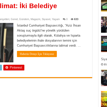
limat: İki Belediye
nşetleri
,
Genel
,
Gündem
,
Magazin
,
Siyaset
,
Yaşam
0
633
İstanbul Cumhuriyet Başsavcılığı, “Aziz İhsan
Aktaş suç örgütü”ne yönelik yürütülen
soruşturmayla ilgili olarak, Kütahya ve Isparta
belediyelerinin ihale dosyalarının temini için
Cumhuriyet Başsavcılıklarına talimat verdi. …
Haberin Detayı İçin Tıklayınız
Siy
21
Pinterest