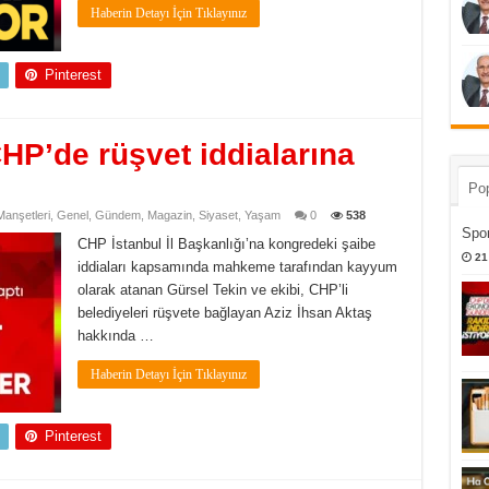
Haberin Detayı İçin Tıklayınız
Pinterest
HP’de rüşvet iddialarına
Pop
anşetleri
,
Genel
,
Gündem
,
Magazin
,
Siyaset
,
Yaşam
0
538
Spor
CHP İstanbul İl Başkanlığı’na kongredeki şaibe
21
iddiaları kapsamında mahkeme tarafından kayyum
olarak atanan Gürsel Tekin ve ekibi, CHP’li
belediyeleri rüşvete bağlayan Aziz İhsan Aktaş
hakkında …
Haberin Detayı İçin Tıklayınız
Pinterest