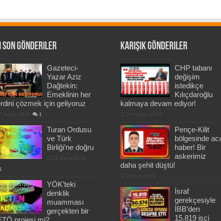
 Son Gönderiler
Karışık Gönderiler
Gazeteci-
CHP tabanı
Yazar Aziz
değişim
Dağtekin:
istedikçe
Emeklinin her
Kılıçdaroğlu
rdini çözmek için geliyoruz
kalmaya devam ediyor!
7 Aralık 2020
1
2 Haziran 2023
Turan Ordusu
Pençe-Kilit
ve Türk
bölgesinde acı
Birliği’ne doğru
haber! Bir
askerimiz
15 Ekim 2019
daha şehit düştü!
1
2 Ekim 2022
YÖK’teki
İsraf
denklik
gerekçesiyle
muamması
İBB’den
gerçekten bir
15.819 işçi
TÖ projesi mi?