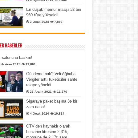
En düşük memur maaşı 32 bin
960 ₺’ye yükseldi!
3 Ocak 2024
7,896
er Haberler
 salonuna baskın!
 Haziran 2015
13,801
Gündeme bak? Veli Ağbaba:
Vergiler arttı tüketiciler sahte
rakıya yöneldi
23 Aralık 2021
11,276
Sigaraya paket başına 3₺ bir
zam daha!
4 Ocak 2024
10,814
ÖTV’den kaynaklı olarak
benzinin litresine 2,31₺,
motorine de 2,17₺ zam