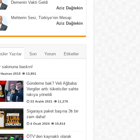
Demenin Vakti Geldi
Aziz Dağtekin
Mehterin Sesi, Türkiye’nin Mesajı
Aziz Dağtekin
üler Yazılar
Son
Yorum
Etiketler
 salonuna baskın!
 Haziran 2015
13,801
Gündeme bak? Veli Ağbaba:
Vergiler arttı tüketiciler sahte
rakıya yöneldi
23 Aralık 2021
11,276
Sigaraya paket başına 3₺ bir
zam daha!
4 Ocak 2024
10,814
ÖTV’den kaynaklı olarak