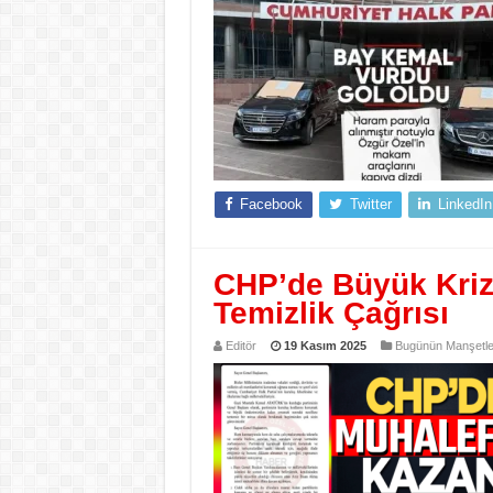
Facebook
Twitter
LinkedIn
CHP’de Büyük Kriz:
Temizlik Çağrısı
Editör
19 Kasım 2025
Bugünün Manşetle