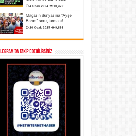
4 Ocak 2024
10,379
Magazin dünyasına “Ayşe
Barım” soruşturması!
26 Ocak 2025
9,893
ELEGRAM’DA TAKİP EDEBİLİRSİNİZ