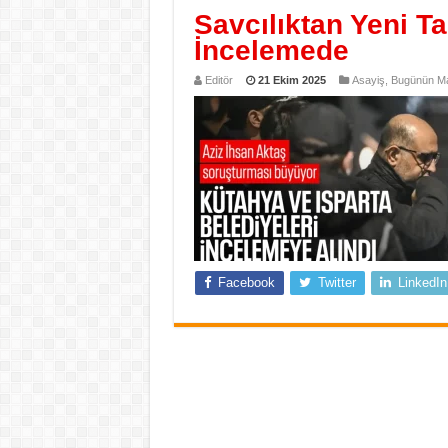
Savcılıktan Yeni Ta
İncelemede
Editör
21 Ekim 2025
Asayiş
,
Bugünün Ma
Facebook
Twitter
LinkedIn