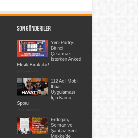
Son Gönderiler
Yeni Parti’yi
Birinci
Çıkarmak
İsterken Anketi
Eksik Bıraktılar!
4 saat önce
112 Acil Mobil
İhbar
Uygulaması
İçin Kamu
Spotu
13 saat önce
Erdoğan,
Selman ve
Şahbaz Şerif
Mekke’de