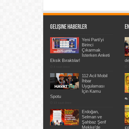
Gelişine Haberler
En
Yeni Parti’yi
Birinci
Çıkarmak
İsterken Anketi
Eksik Bıraktılar!
de
4 saat önce
112 Acil Mobil
İhbar
Uygulaması
İçin Kamu
Spotu
13 saat önce
Erdoğan,
Selman ve
Şahbaz Şerif
Mekke’de
FE