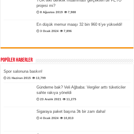
YÖK’teki denklik muamması gerçekten bir FETÖ
projesi mi?
8 Ağustos 2019
7,988
En düşük memur maaşı 32 bin 960 ₺’ye yükseldi!
3 Ocak 2024
7,896
Popüler Haberler
Spor salonuna baskın!
21 Haziran 2015
13,799
Gündeme bak? Veli Ağbaba: Vergiler arttı tüketiciler
sahte rakıya yöneldi
23 Aralık 2021
11,275
Sigaraya paket başına 3₺ bir zam daha!
4 Ocak 2024
10,813