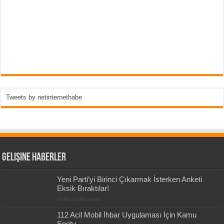
Tweets by netinternethabe
Gelişine Haberler
Yeni Parti’yi Birinci Çıkarmak İsterken Anketi
Eksik Bıraktılar!
44 dakika önce
112 Acil Mobil İhbar Uygulaması İçin Kamu
Spotu