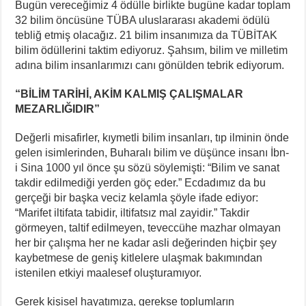
Bugün vereceğimiz 4 ödülle birlikte bugüne kadar toplam
32 bilim öncüsüne TÜBA uluslararası akademi ödülü
tebliğ etmiş olacağız. 21 bilim insanımıza da TÜBİTAK
bilim ödüllerini taktim ediyoruz. Şahsım, bilim ve milletim
adına bilim insanlarımızı canı gönülden tebrik ediyorum.
“BİLİM TARİHİ, AKİM KALMIŞ ÇALIŞMALAR
MEZARLIĞIDIR”
Değerli misafirler, kıymetli bilim insanları, tıp ilminin önde
gelen isimlerinden, Buharalı bilim ve düşünce insanı İbn-
i Sina 1000 yıl önce şu sözü söylemişti: “Bilim ve sanat
takdir edilmediği yerden göç eder.” Ecdadımız da bu
gerçeği bir başka veciz kelamla şöyle ifade ediyor:
“Marifet iltifata tabidir, iltifatsız mal zayidir.” Takdir
görmeyen, taltif edilmeyen, teveccühe mazhar olmayan
her bir çalışma her ne kadar asli değerinden hiçbir şey
kaybetmese de geniş kitlelere ulaşmak bakımından
istenilen etkiyi maalesef oluşturamıyor.
Gerek kişisel hayatımıza, gerekse toplumların