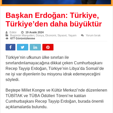
Başkan Erdoğan: Türkiye,
Türkiye’den daha büyüktür
Editör
19 Aralık 2024
Bugünün Manşetleri
,
Dünya
,
Ekonomi
,
Siyaset
,
Yaşam
Yorum bırak
677 Görüntülenme
Türkiye’nin ufkunun ülke sınırları ile
sınırlandırılamayacağına dikkat çeken Cumhurbaşkanı
Recep Tayyip Erdoğan, Türkiye’nin Libya’da Somali’de
ne işi var diyenlerin bu misyonu idrak edemeyeceğini
söyledi.
Beştepe Millet Kongre ve Kültür Merkezi’nde düzenlenen
TÜBİTAK ve TÜBA Ödülleri Töreni’ne katılan
Cumhurbaşkanı Recep Tayyip Erdoğan, burada önemli
açıklamalarda bulundu.