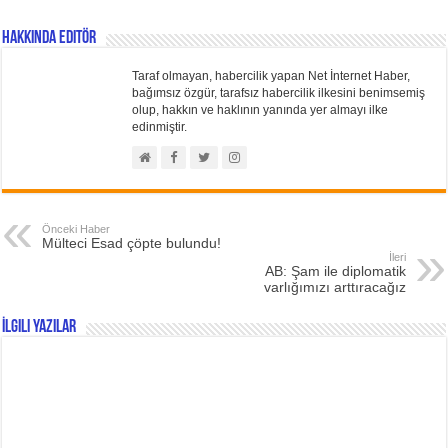
Hakkında Editör
Taraf olmayan, habercilik yapan Net İnternet Haber,
bağımsız özgür, tarafsız habercilik ilkesini benimsemiş
olup, hakkın ve haklının yanında yer almayı ilke
edinmiştir.
Önceki Haber
Mülteci Esad çöpte bulundu!
İleri
AB: Şam ile diplomatik
varlığımızı arttıracağız
İlgili Yazılar