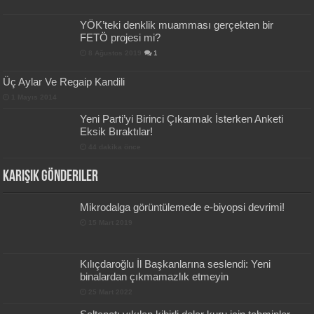
YÖK’teki denklik muamması gerçekten bir
FETÖ projesi mi?
8 Ağustos 2019
1
Üç Aylar Ve Regaip Kandili
1 Mayıs 2014
Yeni Parti’yi Birinci Çıkarmak İsterken Anketi
Eksik Bıraktılar!
44 dakika önce
Karışık Gönderiler
Mikrodalga görüntülemede e-biyopsi devrimi!
15 Mart 2019
Kılıçdaroğlu İl Başkanlarına seslendi: Yeni
binalardan çıkmamazlık etmeyin
25 Mart 2022