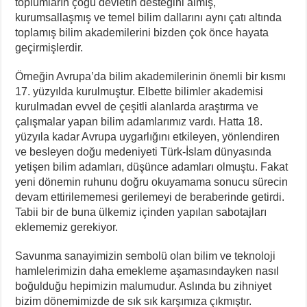
toplumların çoğu devletin desteğini almış,
kurumsallaşmış ve temel bilim dallarını aynı çatı altında
toplamış bilim akademilerini bizden çok önce hayata
geçirmişlerdir.
Örneğin Avrupa’da bilim akademilerinin önemli bir kısmı
17. yüzyılda kurulmuştur. Elbette bilimler akademisi
kurulmadan evvel de çeşitli alanlarda araştırma ve
çalışmalar yapan bilim adamlarımız vardı. Hatta 18.
yüzyıla kadar Avrupa uygarlığını etkileyen, yönlendiren
ve besleyen doğu medeniyeti Türk-İslam dünyasında
yetişen bilim adamları, düşünce adamları olmuştu. Fakat
yeni dönemin ruhunu doğru okuyamama sonucu sürecin
devam ettirilememesi gerilemeyi de beraberinde getirdi.
Tabii bir de buna ülkemiz içinden yapılan sabotajları
eklememiz gerekiyor.
Savunma sanayimizin sembolü olan bilim ve teknoloji
hamlelerimizin daha emekleme aşamasındayken nasıl
boğulduğu hepimizin malumudur. Aslında bu zihniyet
bizim dönemimizde de sık sık karşımıza çıkmıştır.