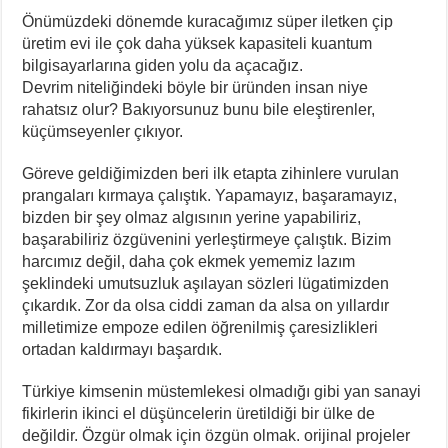
Önümüzdeki dönemde kuracağımız süper iletken çip
üretim evi ile çok daha yüksek kapasiteli kuantum
bilgisayarlarına giden yolu da açacağız.
Devrim niteliğindeki böyle bir üründen insan niye
rahatsız olur? Bakıyorsunuz bunu bile eleştirenler,
küçümseyenler çıkıyor.
Göreve geldiğimizden beri ilk etapta zihinlere vurulan
prangaları kırmaya çalıştık. Yapamayız, başaramayız,
bizden bir şey olmaz algısının yerine yapabiliriz,
başarabiliriz özgüvenini yerleştirmeye çalıştık. Bizim
harcımız değil, daha çok ekmek yememiz lazım
şeklindeki umutsuzluk aşılayan sözleri lügatimizden
çıkardık. Zor da olsa ciddi zaman da alsa on yıllardır
milletimize empoze edilen öğrenilmiş çaresizlikleri
ortadan kaldırmayı başardık.
Türkiye kimsenin müstemlekesi olmadığı gibi yan sanayi
fikirlerin ikinci el düşüncelerin üretildiği bir ülke de
değildir. Özgür olmak için özgün olmak. orijinal projeler