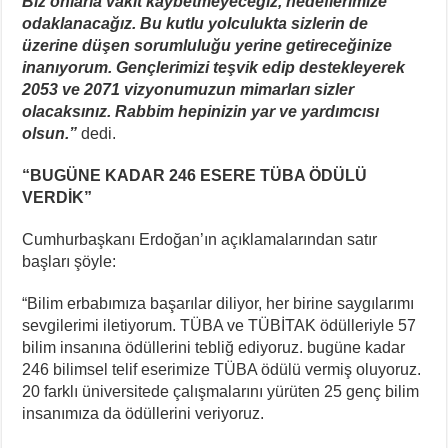
Biz onlarla vakit kaybetmeyeceğiz, hedeflerimize
odaklanacağız. Bu kutlu yolculukta sizlerin de
üzerine düşen sorumluluğu yerine getireceğinize
inanıyorum. Gençlerimizi teşvik edip destekleyerek
2053 ve 2071 vizyonumuzun mimarları sizler
olacaksınız. Rabbim hepinizin yar ve yardımcısı
olsun.”
dedi.
“BUGÜNE KADAR 246 ESERE TÜBA ÖDÜLÜ
VERDİK”
Cumhurbaşkanı Erdoğan’ın açıklamalarından satır
başları şöyle:
“Bilim erbabımıza başarılar diliyor, her birine saygılarımı
sevgilerimi iletiyorum. TÜBA ve TÜBİTAK ödülleriyle 57
bilim insanına ödüllerini tebliğ ediyoruz. bugüne kadar
246 bilimsel telif eserimize TÜBA ödülü vermiş oluyoruz.
20 farklı üniversitede çalışmalarını yürüten 25 genç bilim
insanımıza da ödüllerini veriyoruz.