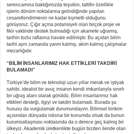
serencamına baktığımızda teşvikin, taltifin özellikle
işlerin dönüm noktalarına gelindiğinde yapılan
cesaretlendirmenin ne kadar kıymetli olduğunu
görüyoruz. Çığır açma potansiyeli olan birçok proje ve
fikir vaktinde destek bulmadığı için akamete uğramış,
tarihin tozlu raflarına havale edilmiştir. Bu açıdan bilim
tarihi aynı zamanda yarım kalmış, akim kalmış çalışmalar
mezarlığıdır.
“BİLİM İNSANLARIMIZ HAK ETTİKLERİ TAKDİRİ
BULAMADI”
Türkiye’de bilim ve teknoloji uzun yıllar merak ve iştiyak
sahibi, idealist bir avuç insanın kendi imkanlarıyla sınırlı
bir uğraş alanı olarak görüldü. Bilim insanlarımız hak
ettikleri desteği, ilgiyi ve takdiri bulamadı. Burada şu
hususu da vurgulamak durumundayım. Bilimsel birikim
açısından dünyada istisnai bir konumda olsak da bunun
kurumsallaşması noktasında da o derece geç kalmış bir
ülkeyiz. Akademik üretkenlikte bugün bizden ileride olan