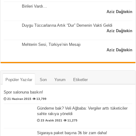
Birileri Vardı…
Aziz Dağtekin
Duygu Tüccarlarına Artık “Dur” Demenin Vakti Geldi
Aziz Dağtekin
Mehterin Sesi, Türkiye’nin Mesajı
Aziz Dağtekin
Popüler Yazılar
Son
Yorum
Etiketler
Spor salonuna baskın!
21 Haziran 2015
13,799
Gündeme bak? Veli Ağbaba: Vergiler arttı tüketiciler
sahte rakıya yöneldi
23 Aralık 2021
11,275
Sigaraya paket başına 3₺ bir zam daha!