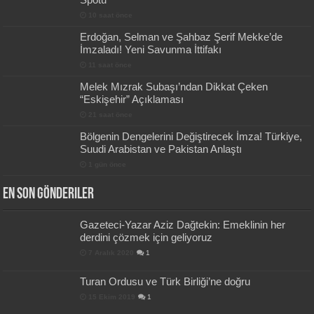
10 saat önce
Erdoğan, Selman ve Şahbaz Şerif Mekke’de
İmzaladı! Yeni Savunma İttifakı
11 saat önce
Melek Mızrak Subaşı’ndan Dikkat Çeken
“Eskişehir” Açıklaması
21 saat önce
Bölgenin Dengelerini Değiştirecek İmza! Türkiye,
Suudi Arabistan ve Pakistan Anlaştı
1 gün önce
En Son Gönderiler
Gazeteci-Yazar Aziz Dağtekin: Emeklinin her
derdini çözmek için geliyoruz
7 Aralık 2020
1
Turan Ordusu ve Türk Birliği’ne doğru
15 Ekim 2019
1