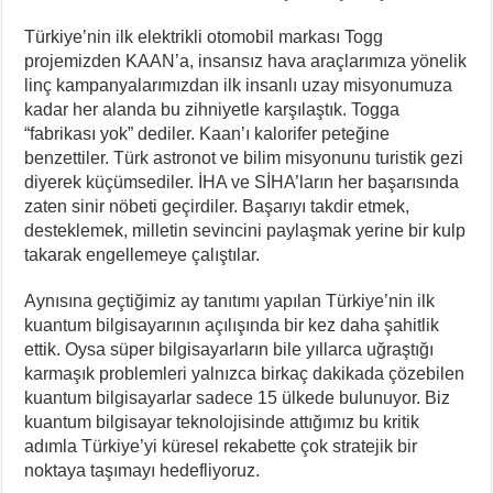
Türkiye’nin ilk elektrikli otomobil markası Togg
projemizden KAAN’a, insansız hava araçlarımıza yönelik
linç kampanyalarımızdan ilk insanlı uzay misyonumuza
kadar her alanda bu zihniyetle karşılaştık. Togga
“fabrikası yok” dediler. Kaan’ı kalorifer peteğine
benzettiler. Türk astronot ve bilim misyonunu turistik gezi
diyerek küçümsediler. İHA ve SİHA’ların her başarısında
zaten sinir nöbeti geçirdiler. Başarıyı takdir etmek,
desteklemek, milletin sevincini paylaşmak yerine bir kulp
takarak engellemeye çalıştılar.
Aynısına geçtiğimiz ay tanıtımı yapılan Türkiye’nin ilk
kuantum bilgisayarının açılışında bir kez daha şahitlik
ettik. Oysa süper bilgisayarların bile yıllarca uğraştığı
karmaşık problemleri yalnızca birkaç dakikada çözebilen
kuantum bilgisayarlar sadece 15 ülkede bulunuyor. Biz
kuantum bilgisayar teknolojisinde attığımız bu kritik
adımla Türkiye’yi küresel rekabette çok stratejik bir
noktaya taşımayı hedefliyoruz.