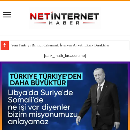
Yeni Parti’yi Birinci Çıkarmak İsterken Anketi Eksik Bıraktılar!
[rank_math_breadcrumb]