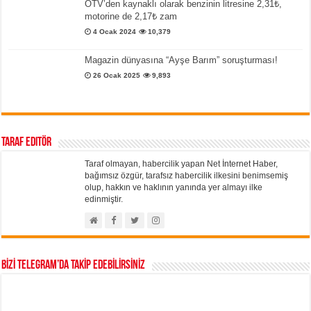
ÖTV’den kaynaklı olarak benzinin litresine 2,31₺,
motorine de 2,17₺ zam
4 Ocak 2024
10,379
Magazin dünyasına “Ayşe Barım” soruşturması!
26 Ocak 2025
9,893
Taraf Editör
Taraf olmayan, habercilik yapan Net İnternet Haber,
bağımsız özgür, tarafsız habercilik ilkesini benimsemiş
olup, hakkın ve haklının yanında yer almayı ilke
edinmiştir.
BİZİ TELEGRAM’DA TAKİP EDEBİLİRSİNİZ