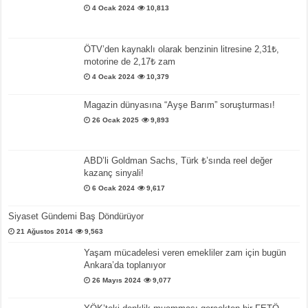
4 Ocak 2024
10,813
ÖTV’den kaynaklı olarak benzinin litresine 2,31₺,
motorine de 2,17₺ zam
4 Ocak 2024
10,379
Magazin dünyasına “Ayşe Barım” soruşturması!
26 Ocak 2025
9,893
ABD’li Goldman Sachs, Türk ₺’sında reel değer
kazanç sinyali!
6 Ocak 2024
9,617
Siyaset Gündemi Baş Döndürüyor
21 Ağustos 2014
9,563
Yaşam mücadelesi veren emekliler zam için bugün
Ankara’da toplanıyor
26 Mayıs 2024
9,077