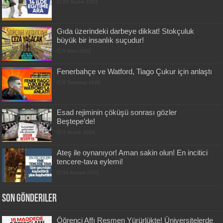
25 Aralık 2023
Gıda üzerindeki darbeye dikkat! Stokçuluk
büyük bir insanlık suçudur!
8 Mart 2022
Fenerbahçe ve Watford, Tiago Çukur için anlaştı
8 Temmuz 2022
Esad rejiminin çöküşü sonrası gözler
Beştepe’de!
9 Aralık 2024
Ateş ile oynanıyor! Aman sakin olun! En incitici
tencere-tava eylemi!
24 Kasım 2021
Son Gönderiler
Öğrenci Affı Resmen Yürürlükte! Üniversitelerde