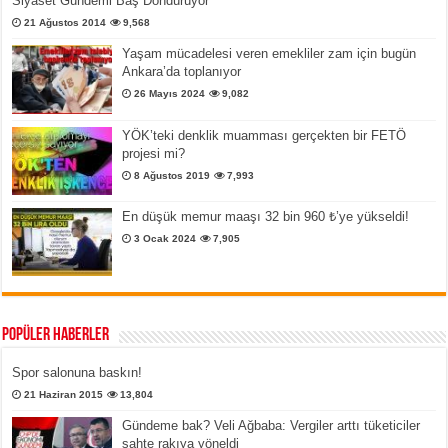
Siyaset Gündemi Baş Döndürüyor
21 Ağustos 2014
9,568
Yaşam mücadelesi veren emekliler zam için bugün
Ankara’da toplanıyor
26 Mayıs 2024
9,082
YÖK’teki denklik muamması gerçekten bir FETÖ
projesi mi?
8 Ağustos 2019
7,993
En düşük memur maaşı 32 bin 960 ₺’ye yükseldi!
3 Ocak 2024
7,905
Popüler Haberler
Spor salonuna baskın!
21 Haziran 2015
13,804
Gündeme bak? Veli Ağbaba: Vergiler arttı tüketiciler
sahte rakıya yöneldi