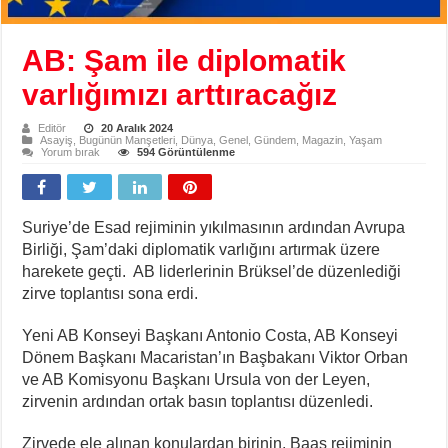
AB: Şam ile diplomatik
varlığımızı arttıracağız
Editör
20 Aralık 2024
Asayiş
,
Bugünün Manşetleri
,
Dünya
,
Genel
,
Gündem
,
Magazin
,
Yaşam
Yorum bırak
594 Görüntülenme
Suriye’de Esad rejiminin yıkılmasının ardından Avrupa
Birliği, Şam’daki diplomatik varlığını artırmak üzere
harekete geçti. AB liderlerinin Brüksel’de düzenlediği
zirve toplantısı sona erdi.
Yeni AB Konseyi Başkanı Antonio Costa, AB Konseyi
Dönem Başkanı Macaristan’ın Başbakanı Viktor Orban
ve AB Komisyonu Başkanı Ursula von der Leyen,
zirvenin ardından ortak basın toplantısı düzenledi.
Zirvede ele alınan konulardan birinin, Baas rejiminin