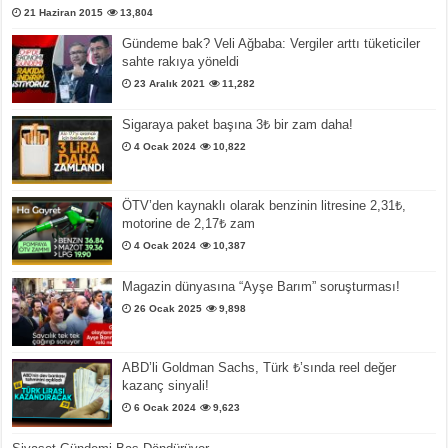
21 Haziran 2015
13,804
Gündeme bak? Veli Ağbaba: Vergiler arttı tüketiciler
sahte rakıya yöneldi
23 Aralık 2021
11,282
Sigaraya paket başına 3₺ bir zam daha!
4 Ocak 2024
10,822
ÖTV’den kaynaklı olarak benzinin litresine 2,31₺,
motorine de 2,17₺ zam
4 Ocak 2024
10,387
Magazin dünyasına “Ayşe Barım” soruşturması!
26 Ocak 2025
9,898
ABD’li Goldman Sachs, Türk ₺’sında reel değer
kazanç sinyali!
6 Ocak 2024
9,623