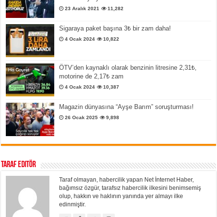
23 Aralık 2021
11,282
Sigaraya paket başına 3₺ bir zam daha!
4 Ocak 2024
10,822
ÖTV’den kaynaklı olarak benzinin litresine 2,31₺,
motorine de 2,17₺ zam
4 Ocak 2024
10,387
Magazin dünyasına “Ayşe Barım” soruşturması!
26 Ocak 2025
9,898
Taraf Editör
Taraf olmayan, habercilik yapan Net İnternet Haber,
bağımsız özgür, tarafsız habercilik ilkesini benimsemiş
olup, hakkın ve haklının yanında yer almayı ilke
edinmiştir.