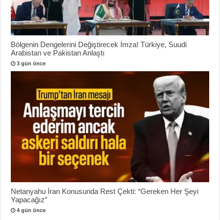
Bölgenin Dengelerini Değiştirecek İmza! Türkiye, Suudi
Arabistan ve Pakistan Anlaştı
3 gün önce
Netanyahu İran Konusunda Rest Çekti: “Gereken Her Şeyi
Yapacağız”
4 gün önce