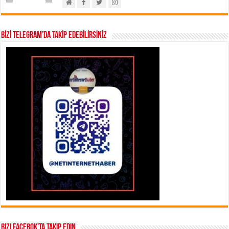
BİZİ TELEGRAM’DA TAKİP EDEBİLİRSİNİZ
Bizi Facebok’ta takip edin