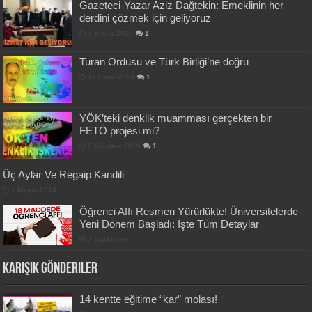
Gazeteci-Yazar Aziz Dağtekin: Emeklinin her
derdini çözmek için geliyoruz
7 Aralık 2020
1
Turan Ordusu ve Türk Birliği’ne doğru
15 Ekim 2019
1
YÖK’teki denklik muamması gerçekten bir
FETÖ projesi mi?
8 Ağustos 2019
1
Üç Aylar Ve Regaip Kandili
1 Mayıs 2014
Öğrenci Affı Resmen Yürürlükte! Üniversitelerde
Yeni Dönem Başladı: İşte Tüm Detaylar
7 saat önce
Karışık Gönderiler
14 kentte eğitime “kar” molası!