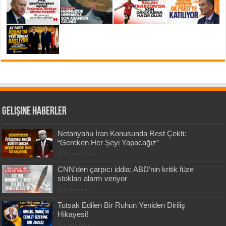
Gelişine Haberler
Netanyahu İran Konusunda Rest Çekti:
“Gereken Her Şeyi Yapacağız”
21 saat önce
CNN’den çarpıcı iddia: ABD’nin kritik füze
stokları alarm veriyor
2 gün önce
Tutsak Edilen Bir Ruhun Yeniden Diriliş
Hikayesi!
2 gün önce