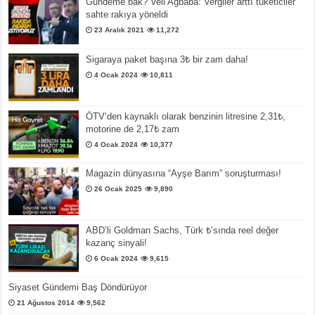
Gündeme bak? Veli Ağbaba: Vergiler arttı tüketiciler
sahte rakıya yöneldi
23 Aralık 2021
11,272
Sigaraya paket başına 3₺ bir zam daha!
4 Ocak 2024
10,811
ÖTV’den kaynaklı olarak benzinin litresine 2,31₺,
motorine de 2,17₺ zam
4 Ocak 2024
10,377
Magazin dünyasına “Ayşe Barım” soruşturması!
26 Ocak 2025
9,890
ABD’li Goldman Sachs, Türk ₺’sında reel değer
kazanç sinyali!
6 Ocak 2024
9,615
Siyaset Gündemi Baş Döndürüyor
21 Ağustos 2014
9,562