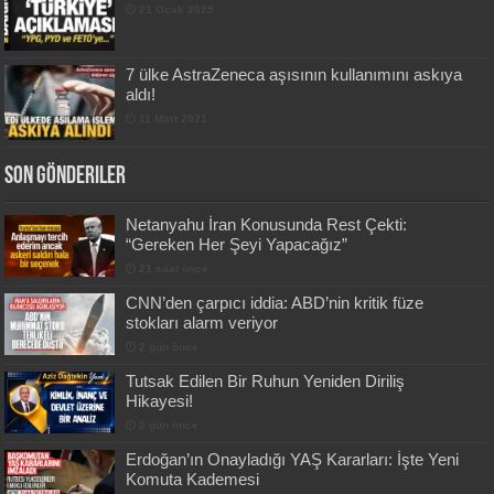
21 Ocak 2025
7 ülke AstraZeneca aşısının kullanımını askıya
aldı!
11 Mart 2021
Son Gönderiler
Netanyahu İran Konusunda Rest Çekti:
“Gereken Her Şeyi Yapacağız”
21 saat önce
CNN’den çarpıcı iddia: ABD’nin kritik füze
stokları alarm veriyor
2 gün önce
Tutsak Edilen Bir Ruhun Yeniden Diriliş
Hikayesi!
2 gün önce
Erdoğan’ın Onayladığı YAŞ Kararları: İşte Yeni
Komuta Kademesi