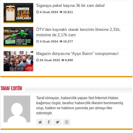
Sigaraya paket başına 3₺ bir zam daha!
4 Ocak 2024
10,811
ÖTV’den kaynaklı olarak benzinin litresine 2,31₺,
motorine de 2,17₺ zam
4 Ocak 2024
10,377
Magazin dünyasına “Ayşe Barım” soruşturması!
26 Ocak 2025
9,890
Taraf Editör
Taraf olmayan, habercilik yapan Net İnternet Haber,
bağımsız özgür, tarafsız habercilik ilkesini benimsemiş
olup, hakkın ve haklının yanında yer almayı ilke
edinmiştir.