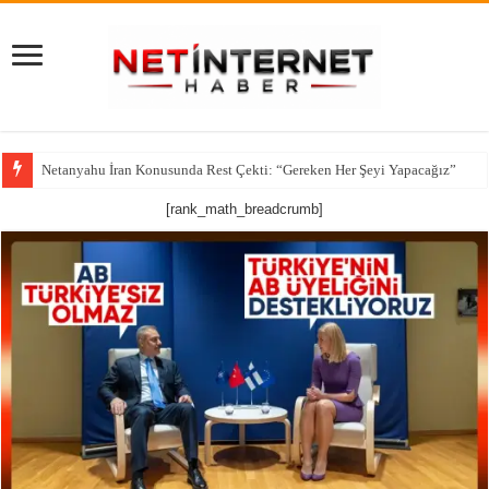
Netanyahu İran Konusunda Rest Çekti: “Gereken Her Şeyi Yapacağız”
CNN’den çarpıcı iddia: ABD’nin kritik füze stokları alarm veriyor
[rank_math_breadcrumb]