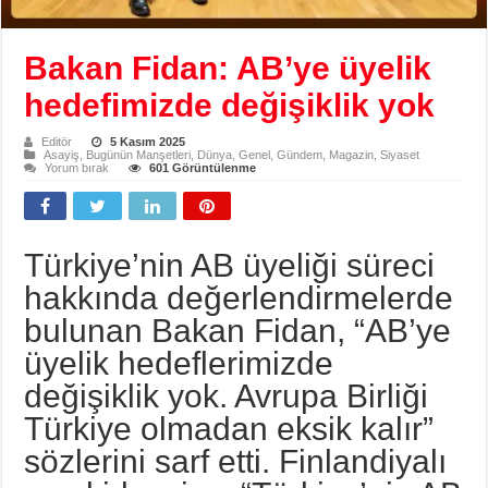
Bakan Fidan: AB’ye üyelik
hedefimizde değişiklik yok
Editör
5 Kasım 2025
Asayiş
,
Bugünün Manşetleri
,
Dünya
,
Genel
,
Gündem
,
Magazin
,
Siyaset
Yorum bırak
601 Görüntülenme
Türkiye’nin AB üyeliği süreci
hakkında değerlendirmelerde
bulunan Bakan Fidan, “AB’ye
üyelik hedeflerimizde
değişiklik yok. Avrupa Birliği
Türkiye olmadan eksik kalır”
sözlerini sarf etti. Finlandiyalı