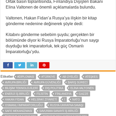
Ortak basın toplantısında, Finlandiya Dışişleri Bakanı
Elina Valtonen de önemli açıklamalarda bulundu.
Valtonen, Hakan Fidan’a Rusya’ya ilişkin bir kitap
gönderme nedenine değinerek şöyle dedi:
Kitabını gönderme sebebim şuydu; gerçekten bir
bölümünde diyor ki Rusya İmparatorluğu’nun saygı
duyduğu tek imparatorluk, tek güç Osmanlı
İmparatorluğu’ydu.
Etiketler
#DIPLOMASI
#TÜRKIYE
AB ÜYELIĞI
ATEŞKES
AVRUPA BIRLIĞI
AVRUPA GÜVENLIĞI
BARIŞ SÜRECI
BILIŞIM TEKNOLOJILERI
DIŞ POLITIKA
ELINA VALTONEN
ENERJI IŞ BIRLIĞI
FILISTIN
FINLANDIYA
GAZZE
HAKAN FIDAN
HELSINKI ZIYARETI
I
NATO
OSMANLI İMPARATORLUĞU
RUSYA-UKRAYNA SAVAŞI
SAFE MEKANIZMASI
SAVUNMA SANAYII IŞ BIRLIĞI