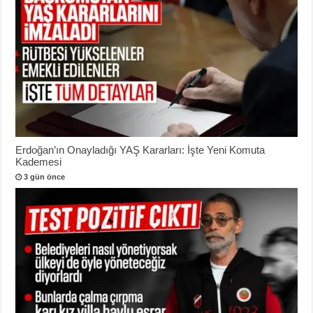
Erdoğan’ın Onayladığı YAŞ Kararları: İşte Yeni Komuta
Kademesi
3 gün önce