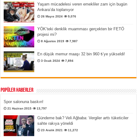
Yaşam mücadelesi veren emekliler zam için bugün
Ankara’da toplanıyor
26 Mayıs 2024
9,076
YÖK’teki denklik muamması gerçekten bir FETÖ
projesi mi?
8 Ağustos 2019
7,987
En düşük memur maaşı 32 bin 960 ₺’ye yükseldi!
3 Ocak 2024
7,894
Popüler Haberler
Spor salonuna baskın!
21 Haziran 2015
13,797
Gündeme bak? Veli Ağbaba: Vergiler arttı tüketiciler
sahte rakıya yöneldi
23 Aralık 2021
11,272