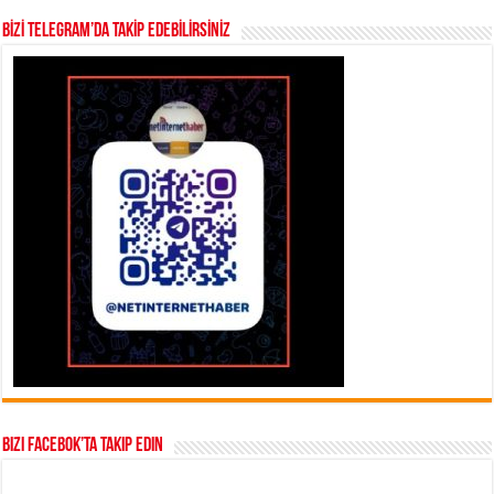
BİZİ TELEGRAM’DA TAKİP EDEBİLİRSİNİZ
Bizi Facebok’ta takip edin