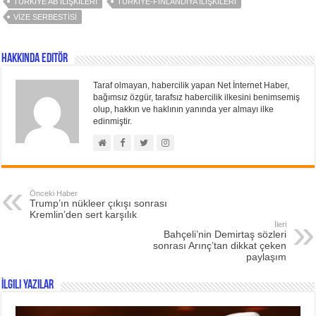
TÜRKIYE AB ILIŞKILERI
TÜRKIYE-FINLANDIYA ILIŞKILERI
VIZE SERBESTISI
Hakkında Editör
Taraf olmayan, habercilik yapan Net İnternet Haber,
bağımsız özgür, tarafsız habercilik ilkesini benimsemiş
olup, hakkın ve haklının yanında yer almayı ilke
edinmiştir.
Önceki Haber
Trump’ın nükleer çıkışı sonrası
Kremlin’den sert karşılık
İleri
Bahçeli’nin Demirtaş sözleri
sonrası Arınç’tan dikkat çeken
paylaşım
İlgili Yazılar