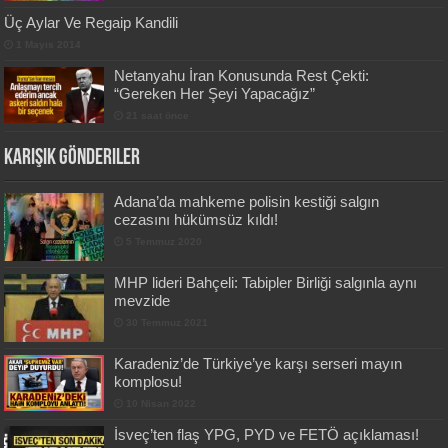
Üç Aylar Ve Regaip Kandili
1 Mayıs 2014
Netanyahu İran Konusunda Rest Çekti:
“Gereken Her Şeyi Yapacağız”
21 saat önce
Karışık Gönderiler
Adana’da mahkeme polisin kestiği salgın
cezasını hükümsüz kıldı!
5 Temmuz 2020
MHP lideri Bahçeli: Tabipler Birliği salgınla aynı
mevzide
30 Temmuz 2021
Karadeniz’de Türkiye’ye karşı serseri mayın
komplosu!
10 Nisan 2022
İsveç’ten flaş YPG, PYD ve FETÖ açıklaması!