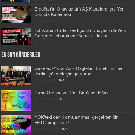
Erdoğan’ın Onayladığı YAŞ Kararları: İşte Yeni
Komuta Kademesi
3 gün önce
Tutuklanan Erdal Beşikçioğlu Dosyasında Yeni
Gelişme: Laboratuvar Sonucu İddiası
3 gün önce
En Son Gönderiler
Gazeteci-Yazar Aziz Dağtekin: Emeklinin her
derdini çözmek için geliyoruz
7 Aralık 2020
1
Turan Ordusu ve Türk Birliği’ne doğru
15 Ekim 2019
1
YÖK’teki denklik muamması gerçekten bir
FETÖ projesi mi?
8 Ağustos 2019
1