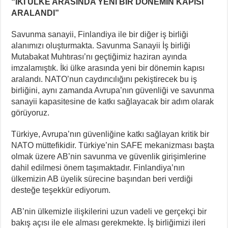
“İKİ ÜLKE ARASINDA YENİ BİR DÖNEMİN KAPISI
ARALANDI”
Savunma sanayii, Finlandiya ile bir diğer iş birliği
alanımızı oluşturmakta. Savunma Sanayii İş birliği
Mutabakat Muhtırası’nı geçtiğimiz haziran ayında
imzalamıştık. İki ülke arasında yeni bir dönemin kapısı
aralandı. NATO’nun caydırıcılığını pekiştirecek bu iş
birliğini, aynı zamanda Avrupa’nın güvenliği ve savunma
sanayii kapasitesine de katkı sağlayacak bir adım olarak
görüyoruz.
Türkiye, Avrupa’nın güvenliğine katkı sağlayan kritik bir
NATO müttefikidir. Türkiye’nin SAFE mekanizması başta
olmak üzere AB’nin savunma ve güvenlik girişimlerine
dahil edilmesi önem taşımaktadır. Finlandiya’nın
ülkemizin AB üyelik sürecine başından beri verdiği
desteğe teşekkür ediyorum.
AB’nin ülkemizle ilişkilerini uzun vadeli ve gerçekçi bir
bakış açısı ile ele alması gerekmekte. İş birliğimizi ileri