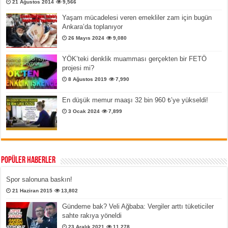
21 Ağustos 2014
9,566
Yaşam mücadelesi veren emekliler zam için bugün
Ankara’da toplanıyor
26 Mayıs 2024
9,080
YÖK’teki denklik muamması gerçekten bir FETÖ
projesi mi?
8 Ağustos 2019
7,990
En düşük memur maaşı 32 bin 960 ₺’ye yükseldi!
3 Ocak 2024
7,899
Popüler Haberler
Spor salonuna baskın!
21 Haziran 2015
13,802
Gündeme bak? Veli Ağbaba: Vergiler arttı tüketiciler
sahte rakıya yöneldi
23 Aralık 2021
11,278