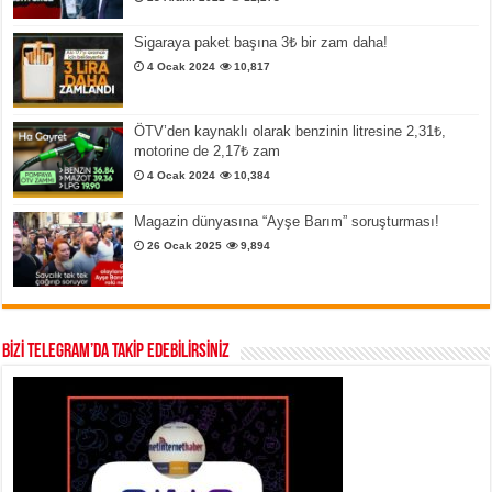
Sigaraya paket başına 3₺ bir zam daha!
4 Ocak 2024
10,817
ÖTV’den kaynaklı olarak benzinin litresine 2,31₺,
motorine de 2,17₺ zam
4 Ocak 2024
10,384
Magazin dünyasına “Ayşe Barım” soruşturması!
26 Ocak 2025
9,894
BİZİ TELEGRAM’DA TAKİP EDEBİLİRSİNİZ