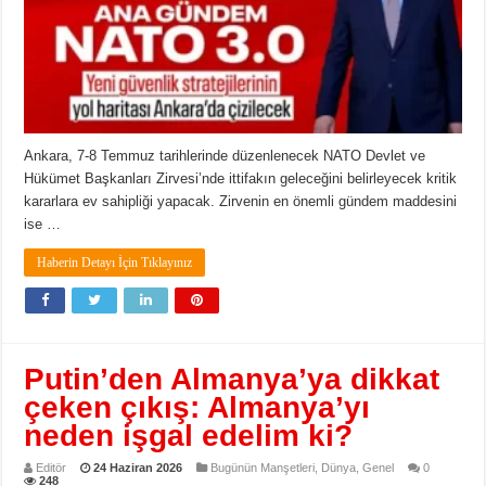
Ankara, 7-8 Temmuz tarihlerinde düzenlenecek NATO Devlet ve
Hükümet Başkanları Zirvesi’nde ittifakın geleceğini belirleyecek kritik
kararlara ev sahipliği yapacak. Zirvenin en önemli gündem maddesini
ise …
Haberin Detayı İçin Tıklayınız
Putin’den Almanya’ya dikkat
çeken çıkış: Almanya’yı
neden işgal edelim ki?
Editör
24 Haziran 2026
Bugünün Manşetleri
,
Dünya
,
Genel
0
248