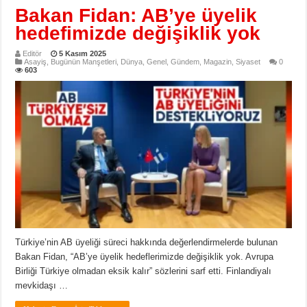
Bakan Fidan: AB’ye üyelik
hedefimizde değişiklik yok
Editör
5 Kasım 2025
Asayiş
,
Bugünün Manşetleri
,
Dünya
,
Genel
,
Gündem
,
Magazin
,
Siyaset
0
603
Türkiye’nin AB üyeliği süreci hakkında değerlendirmelerde bulunan
Bakan Fidan, “AB’ye üyelik hedeflerimizde değişiklik yok. Avrupa
Birliği Türkiye olmadan eksik kalır” sözlerini sarf etti. Finlandiyalı
mevkidaşı …