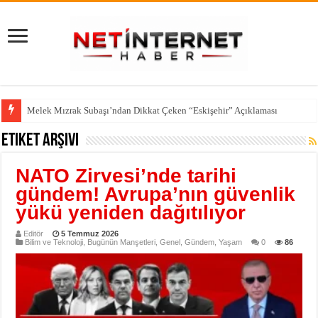
Melek Mızrak Subaşı’ndan Dikkat Çeken “Eskişehir” Açıklaması
Etiket Arşivi
NATO Zirvesi’nde tarihi
gündem! Avrupa’nın güvenlik
yükü yeniden dağıtılıyor
Editör
5 Temmuz 2026
Bilim ve Teknoloji
,
Bugünün Manşetleri
,
Genel
,
Gündem
,
Yaşam
0
86