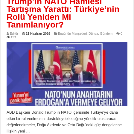
Trump’ın NATO Hamlesi
Tartışma Yarattı: Türkiye’nin
Rolü Yeniden Mi
Tanımlanıyor?
Editör
21 Haziran 2026
Bugünün Manşetleri
,
Dünya
,
Gündem
0
192
ABD Başkanı Donald Trump’ın NATO içerisinde Türkiye’ye daha
etkin bir rol verilmesini destekleyebileceğine yönelik uluslararası
değerlendirmeler, Doğu Akdeniz ve Orta Doğu’daki güç dengelerine
ilişkin yeni …