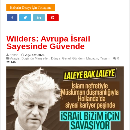
Haberin Detayı İçin Tıklayınız
Wilders: Avrupa İsrail
Sayesinde Güvende
Editör
2 Şubat 2026
Asayiş
,
Bugünün Manşetleri
,
Dünya
,
Genel
,
Gündem
,
Magazin
,
Yaşam
0
135