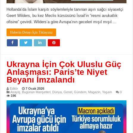
Hollanda’da İslam karşıtı söylemleriyle tanınan aşırı sağcı siyasetçi
Geert Wilders, bu kez Meclis kürsüsünü İsrail’in “resmi avukatlık
ofisine” çevirdi. Wilders’a göre Avrupa’nın geceleri mışıl mışıl …
Haberin Detayı İçin Tıklayınız
Ukrayna İçin Çok Uluslu Güç
Anlaşması: Paris’te Niyet
Beyanı İmzalandı
Editör
7 Ocak 2026
Asayiş
,
Bugünün Manşetleri
,
Dünya
,
Genel
,
Gündem
,
Magazin
,
Yaşam
0
196