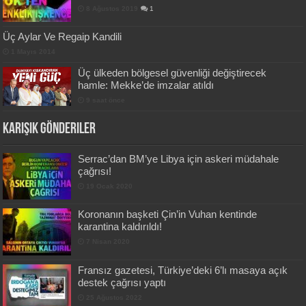
8 Ağustos 2019
1
Üç Aylar Ve Regaip Kandili
1 Mayıs 2014
Üç ülkeden bölgesel güvenliği değiştirecek
hamle: Mekke’de imzalar atıldı
9 saat önce
Karışık Gönderiler
Serrac’dan BM’ye Libya için askeri müdahale
çağrısı!
19 Ocak 2020
Koronanın başketi Çin’in Vuhan kentinde
karantina kaldırıldı!
7 Nisan 2020
Fransız gazetesi, Türkiye’deki 6’lı masaya açık
destek çağrısı yaptı
25 Ağustos 2022