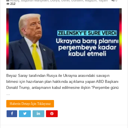
Asayiş
,
Bugünün Manşetleri
,
Dünya
,
Genel
,
Gündem
,
Magazin
,
Yaşam
0
212
Beyaz Saray tarafından Rusya ile Ukrayna arasındaki savaşın
bitmesi için hazırlanan plan hakkında açıklama yapan ABD Başkanı
Donald Trump, anlaşmanın kabul edilmesine ilişkin “Perşembe günü
…
Haberin Detayı İçin Tıklayınız