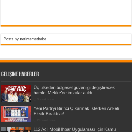
Posts by netinternethabe
Gelişine Haberler
Üç ülkeden bölgesel güvenliği değiştirecek
hamle: Mekke’de imzalar atıldı
9 saat önce
Yeni Parti’yi Birinci Çıkarmak İsterken Anketi
Eksik Bıraktılar!
23 saat önce
112 Acil Mobil İhbar Uygulaması İçin Kamu