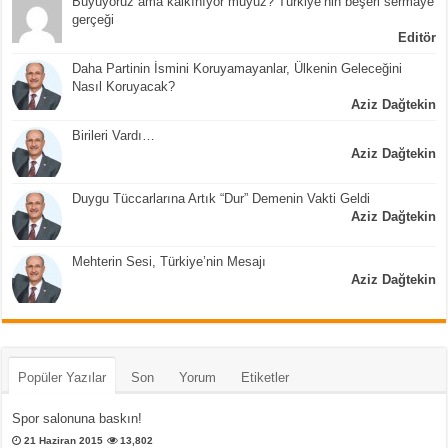
Büyüyoruz ama kalkınıyor muyuz? Türkiye’nin beşeri sermaye
gerçeği
Editör
Daha Partinin İsmini Koruyamayanlar, Ülkenin Geleceğini
Nasıl Koruyacak?
Aziz Dağtekin
Birileri Vardı…
Aziz Dağtekin
Duygu Tüccarlarına Artık “Dur” Demenin Vakti Geldi
Aziz Dağtekin
Mehterin Sesi, Türkiye’nin Mesajı
Aziz Dağtekin
Popüler Yazılar
Son
Yorum
Etiketler
Spor salonuna baskın!
21 Haziran 2015
13,802