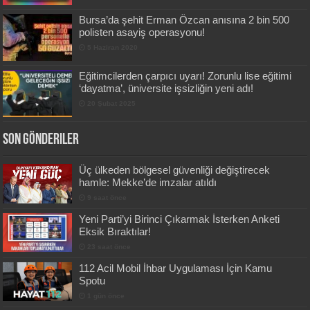
Bursa’da şehit Erman Özcan anısına 2 bin 500
polisten asayiş operasyonu!
5 Haziran 2020
Eğitimcilerden çarpıcı uyarı! Zorunlu lise eğitimi
‘dayatma’, üniversite işsizliğin yeni adı!
20 Şubat 2025
Son Gönderiler
Üç ülkeden bölgesel güvenliği değiştirecek
hamle: Mekke’de imzalar atıldı
9 saat önce
Yeni Parti’yi Birinci Çıkarmak İsterken Anketi
Eksik Bıraktılar!
23 saat önce
112 Acil Mobil İhbar Uygulaması İçin Kamu
Spotu
1 gün önce