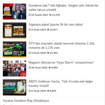
Gündeme bak? Veli Ağbaba: Vergiler arttı tüketiciler
sahte rakıya yöneldi
23 Aralık 2021
11,278
Sigaraya paket başına 3₺ bir zam daha!
4 Ocak 2024
10,817
ÖTV’den kaynaklı olarak benzinin litresine 2,31₺,
motorine de 2,17₺ zam
4 Ocak 2024
10,384
Magazin dünyasına “Ayşe Barım” soruşturması!
26 Ocak 2025
9,894
ABD’li Goldman Sachs, Türk ₺’sında reel değer
kazanç sinyali!
6 Ocak 2024
9,620
Siyaset Gündemi Baş Döndürüyor