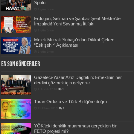
Spotu
1 gün önce
Erdoğan, Selman ve Şahbaz Şerif Mekke’de
İmzaladı! Yeni Savunma İttifakı
1 gün önce
Melek Mızrak Subaşı’ndan Dikkat Çeken
“Eskişehir” Açıklaması
2 gün önce
En Son Gönderiler
Gazeteci-Yazar Aziz Dağtekin: Emeklinin her
derdini çözmek için geliyoruz
7 Aralık 2020
1
Turan Ordusu ve Türk Birliği’ne doğru
15 Ekim 2019
1
YÖK’teki denklik muamması gerçekten bir
FETÖ projesi mi?