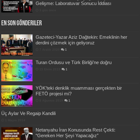
Gelişme: Laboratuvar Sonucu İddiası
3 gün önce
En Son Gönderiler
Gazeteci-Yazar Aziz Dağtekin: Emeklinin her
derdini çözmek için geliyoruz
7 Aralık 2020
1
Turan Ordusu ve Türk Birliği’ne doğru
15 Ekim 2019
1
YÖK’teki denklik muamması gerçekten bir
FETÖ projesi mi?
8 Ağustos 2019
1
Üç Aylar Ve Regaip Kandili
1 Mayıs 2014
Netanyahu İran Konusunda Rest Çekti:
“Gereken Her Şeyi Yapacağız”