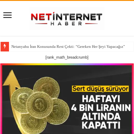
Netanyahu İran Konusunda Rest Çekti: “Gereken Her Şeyi Yapacağız”
CNN’den çarpıcı iddia: ABD’nin kritik füze stokları alarm veriyor
[rank_math_breadcrumb]