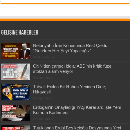
Gelişine Haberler
Netanyahu İran Konusunda Rest Çekti:
“Gereken Her Şeyi Yapacağız”
24 saat önce
CNN’den çarpıcı iddia: ABD’nin kritik füze
stokları alarm veriyor
2 gün önce
Tutsak Edilen Bir Ruhun Yeniden Diriliş
Hikayesi!
2 gün önce
Erdoğan’ın Onayladığı YAŞ Kararları: İşte Yeni
Komuta Kademesi
3 gün önce
Tutuklanan Erdal Beşikçioğlu Dosyasında Yeni