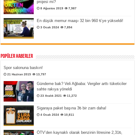
projesi mi?
8 Ağustos 2019
7,987
En düşük memur maaşı 32 bin 960 ₺’ye yükseldi!
3 Ocak 2024
7,894
Popüler Haberler
Spor salonuna baskın!
21 Haziran 2015
13,797
Gündeme bak? Veli Ağbaba: Vergiler arttı tüketiciler
sahte rakıya yöneldi
23 Aralık 2021
11,272
Sigaraya paket başına 3₺ bir zam daha!
4 Ocak 2024
10,811
ÖTV’den kaynaklı olarak benzinin litresine 2,31₺,