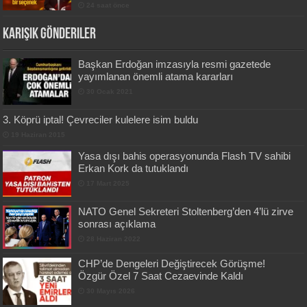
24 saat önce
Karışık Gönderiler
Başkan Erdoğan imzasıyla resmi gazetede
yayımlanan önemli atama kararları
30 Ocak 2021
3. Köprü iptal! Çevreciler kulelere isim buldu
19 Haziran 2015
Yasa dışı bahis operasyonunda Flash TV sahibi
Erkan Kork da tutuklandı
17 Mart 2025
NATO Genel Sekreteri Stoltenberg’den 4’lü zirve
sonrası açıklama
28 Haziran 2022
CHP’de Dengeleri Değiştirecek Görüşme!
Özgür Özel 7 Saat Cezaevinde Kaldı
30 Mayıs 2026