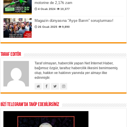
motorine de 2,17₺ zam
4 Ocak 2024
10,377
Magazin dünyasına “Ayşe Barım” soruşturması!
26 Ocak 2025
9,890
Taraf Editör
Taraf olmayan, habercilik yapan Net İnternet Haber,
bağımsız özgür, tarafsız habercilik ilkesini benimsemiş
olup, hakkın ve haklının yanında yer almayı ilke
edinmiştir.
BİZİ TELEGRAM’DA TAKİP EDEBİLİRSİNİZ