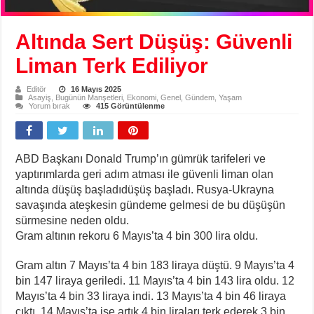
Altında Sert Düşüş: Güvenli
Liman Terk Ediliyor
Editör
16 Mayıs 2025
Asayiş
,
Bugünün Manşetleri
,
Ekonomi
,
Genel
,
Gündem
,
Yaşam
Yorum bırak
415 Görüntülenme
ABD Başkanı Donald Trump’ın gümrük tarifeleri ve
yaptırımlarda geri adım atması ile güvenli liman olan
altında düşüş başladıdüşüş başladı. Rusya-Ukrayna
savaşında ateşkesin gündeme gelmesi de bu düşüşün
sürmesine neden oldu.
Gram altının rekoru 6 Mayıs’ta 4 bin 300 lira oldu.
Gram altın 7 Mayıs’ta 4 bin 183 liraya düştü. 9 Mayıs’ta 4
bin 147 liraya geriledi. 11 Mayıs’ta 4 bin 143 lira oldu. 12
Mayıs’ta 4 bin 33 liraya indi. 13 Mayıs’ta 4 bin 46 liraya
çıktı. 14 Mayıs’ta ise artık 4 bin liraları terk ederek 3 bin