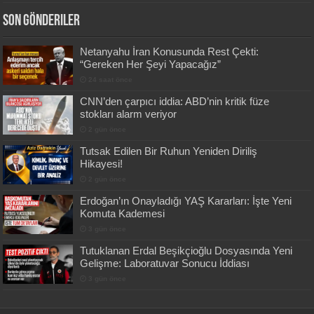
Son Gönderiler
Netanyahu İran Konusunda Rest Çekti:
“Gereken Her Şeyi Yapacağız”
24 saat önce
CNN’den çarpıcı iddia: ABD’nin kritik füze
stokları alarm veriyor
2 gün önce
Tutsak Edilen Bir Ruhun Yeniden Diriliş
Hikayesi!
2 gün önce
Erdoğan’ın Onayladığı YAŞ Kararları: İşte Yeni
Komuta Kademesi
3 gün önce
Tutuklanan Erdal Beşikçioğlu Dosyasında Yeni
Gelişme: Laboratuvar Sonucu İddiası
3 gün önce