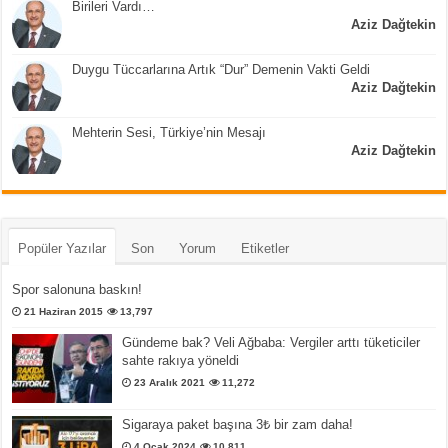
Birileri Vardı…
Aziz Dağtekin
Duygu Tüccarlarına Artık “Dur” Demenin Vakti Geldi
Aziz Dağtekin
Mehterin Sesi, Türkiye’nin Mesajı
Aziz Dağtekin
Popüler Yazılar
Son
Yorum
Etiketler
Spor salonuna baskın!
21 Haziran 2015
13,797
Gündeme bak? Veli Ağbaba: Vergiler arttı tüketiciler
sahte rakıya yöneldi
23 Aralık 2021
11,272
Sigaraya paket başına 3₺ bir zam daha!
4 Ocak 2024
10,811