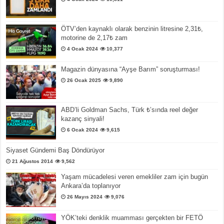
ÖTV’den kaynaklı olarak benzinin litresine 2,31₺,
motorine de 2,17₺ zam
4 Ocak 2024
10,377
Magazin dünyasına “Ayşe Barım” soruşturması!
26 Ocak 2025
9,890
ABD’li Goldman Sachs, Türk ₺’sında reel değer
kazanç sinyali!
6 Ocak 2024
9,615
Siyaset Gündemi Baş Döndürüyor
21 Ağustos 2014
9,562
Yaşam mücadelesi veren emekliler zam için bugün
Ankara’da toplanıyor
26 Mayıs 2024
9,076
YÖK’teki denklik muamması gerçekten bir FETÖ