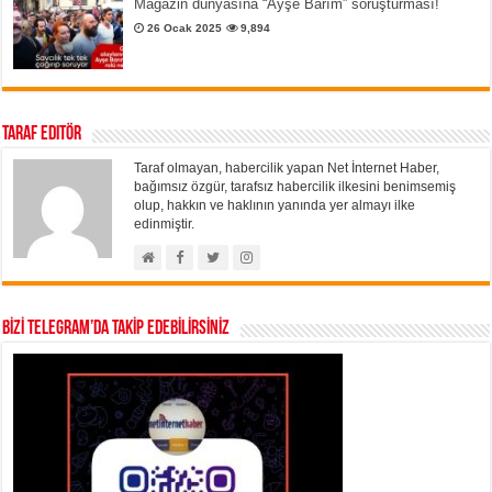
Magazin dünyasına “Ayşe Barım” soruşturması!
26 Ocak 2025
9,894
Taraf Editör
Taraf olmayan, habercilik yapan Net İnternet Haber,
bağımsız özgür, tarafsız habercilik ilkesini benimsemiş
olup, hakkın ve haklının yanında yer almayı ilke
edinmiştir.
BİZİ TELEGRAM’DA TAKİP EDEBİLİRSİNİZ