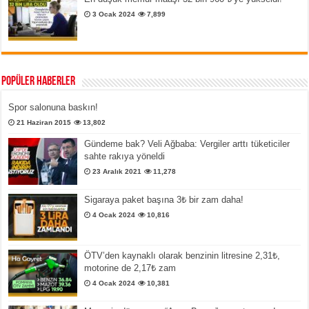
3 Ocak 2024
7,899
Popüler Haberler
Spor salonuna baskın!
21 Haziran 2015
13,802
Gündeme bak? Veli Ağbaba: Vergiler arttı tüketiciler
sahte rakıya yöneldi
23 Aralık 2021
11,278
Sigaraya paket başına 3₺ bir zam daha!
4 Ocak 2024
10,816
ÖTV’den kaynaklı olarak benzinin litresine 2,31₺,
motorine de 2,17₺ zam
4 Ocak 2024
10,381