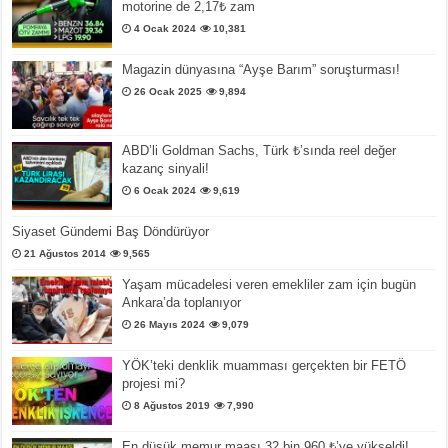
motorine de 2,17₺ zam
4 Ocak 2024
10,381
Magazin dünyasına “Ayşe Barım” soruşturması!
26 Ocak 2025
9,894
ABD’li Goldman Sachs, Türk ₺’sında reel değer
kazanç sinyali!
6 Ocak 2024
9,619
Siyaset Gündemi Baş Döndürüyor
21 Ağustos 2014
9,565
Yaşam mücadelesi veren emekliler zam için bugün
Ankara’da toplanıyor
26 Mayıs 2024
9,079
YÖK’teki denklik muamması gerçekten bir FETÖ
projesi mi?
8 Ağustos 2019
7,990
En düşük memur maaşı 32 bin 960 ₺’ye yükseldi!