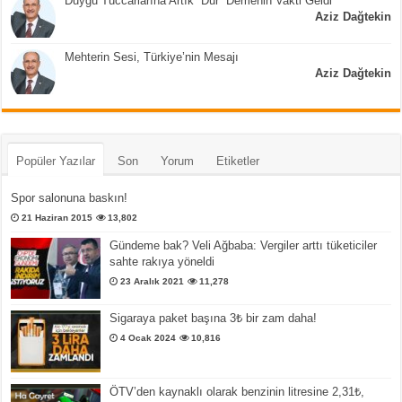
Duygu Tüccarlarına Artık “Dur” Demenin Vakti Geldi
Aziz Dağtekin
Mehterin Sesi, Türkiye’nin Mesajı
Aziz Dağtekin
Popüler Yazılar
Son
Yorum
Etiketler
Spor salonuna baskın!
21 Haziran 2015
13,802
Gündeme bak? Veli Ağbaba: Vergiler arttı tüketiciler
sahte rakıya yöneldi
23 Aralık 2021
11,278
Sigaraya paket başına 3₺ bir zam daha!
4 Ocak 2024
10,816
ÖTV’den kaynaklı olarak benzinin litresine 2,31₺,