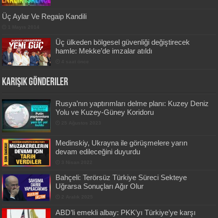
Üç Aylar Ve Regaip Kandili
1 Mayıs 2014
Üç ülkeden bölgesel güvenliği değiştirecek
hamle: Mekke’de imzalar atıldı
4 saat önce
Karışık Gönderiler
Rusya’nın yaptırımları delme planı: Kuzey Deniz
Yolu ve Kuzey-Güney Koridoru
25 Ağustos 2023
Medinskiy, Ukrayna ile görüşmelere yarın
devam edileceğini duyurdu
3 Nisan 2022
Bahçeli: Terörsüz Türkiye Süreci Sekteye
Uğrarsa Sonuçları Ağır Olur
2 Aralık 2025
ABD’li emekli albay: PKK’yı Türkiye’ye karşı