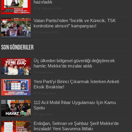
hazırladık
14 Ağustos 2024
Vatan Partisi’nden “İncirlik ve Kürecik, TSK
kontrolüne alınsın!” kampanyası!
9 Haziran 2021
Son Gönderiler
Üç ülkeden bölgesel güvenliği değiştirecek
hamle: Mekke’de imzalar atıldı
4 saat önce
Yeni Parti’yi Birinci Çıkarmak İsterken Anketi
Eksik Bıraktılar!
18 saat önce
112 Acil Mobil İhbar Uygulaması İçin Kamu
Spotu
1 gün önce
Erdoğan, Selman ve Şahbaz Şerif Mekke’de
İmzaladı! Yeni Savunma İttifakı