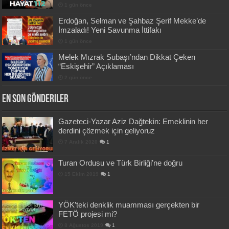
1 gün önce
Erdoğan, Selman ve Şahbaz Şerif Mekke’de
İmzaladı! Yeni Savunma İttifakı
1 gün önce
Melek Mızrak Subaşı’ndan Dikkat Çeken
“Eskişehir” Açıklaması
2 gün önce
En Son Gönderiler
Gazeteci-Yazar Aziz Dağtekin: Emeklinin her
derdini çözmek için geliyoruz
7 Aralık 2020
1
Turan Ordusu ve Türk Birliği’ne doğru
15 Ekim 2019
1
YÖK’teki denklik muamması gerçekten bir
FETÖ projesi mi?
8 Ağustos 2019
1