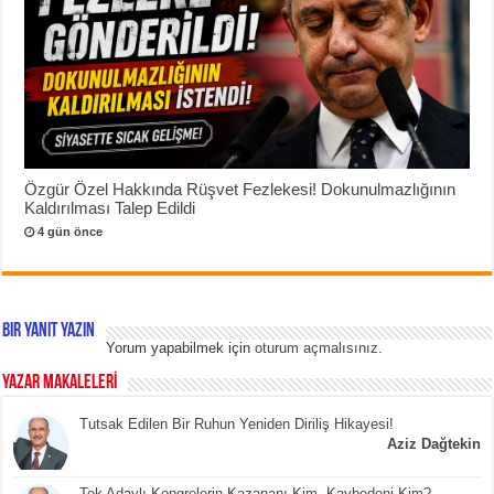
Özgür Özel Hakkında Rüşvet Fezlekesi! Dokunulmazlığının
Kaldırılması Talep Edildi
4 gün önce
Bir yanıt yazın
Yorum yapabilmek için
oturum açmalısınız
.
YAZAR MAKALELERİ
Tutsak Edilen Bir Ruhun Yeniden Diriliş Hikayesi!
Aziz Dağtekin
Tek Adaylı Kongrelerin Kazananı Kim, Kaybedeni Kim?