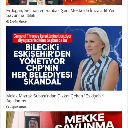
Erdoğan, Selman ve Şahbaz Şerif Mekke’de İmzaladı! Yeni
Savunma İttifakı
1 gün önce
Melek Mızrak Subaşı’ndan Dikkat Çeken “Eskişehir”
Açıklaması
2 gün önce