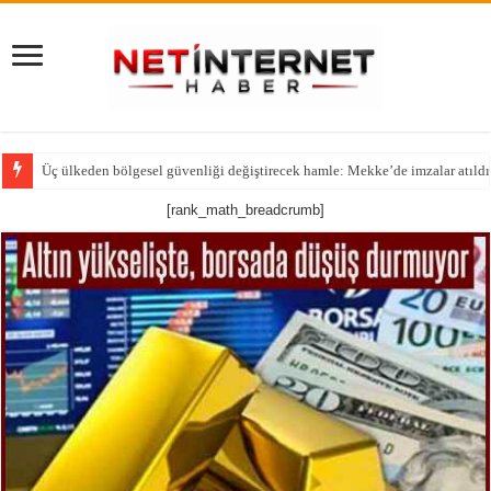
Üç ülkeden bölgesel güvenliği değiştirecek hamle: Mekke’de imzalar atıldı
[rank_math_breadcrumb]