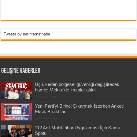
Tweets by netinternethabe
Gelişine Haberler
Üç ülkeden bölgesel güvenliği değiştirecek
hamle: Mekke’de imzalar atıldı
4 saat önce
Yeni Parti’yi Birinci Çıkarmak İsterken Anketi
Eksik Bıraktılar!
18 saat önce
112 Acil Mobil İhbar Uygulaması İçin Kamu
Spotu