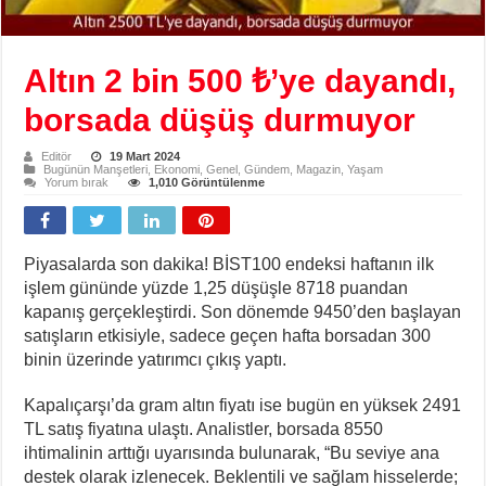
Altın 2 bin 500 ₺’ye dayandı,
borsada düşüş durmuyor
Editör
19 Mart 2024
Bugünün Manşetleri
,
Ekonomi
,
Genel
,
Gündem
,
Magazin
,
Yaşam
Yorum bırak
1,010 Görüntülenme
Piyasalarda son dakika! BİST100 endeksi haftanın ilk
işlem gününde yüzde 1,25 düşüşle 8718 puandan
kapanış gerçekleştirdi. Son dönemde 9450’den başlayan
satışların etkisiyle, sadece geçen hafta borsadan 300
binin üzerinde yatırımcı çıkış yaptı.
Kapalıçarşı’da gram altın fiyatı ise bugün en yüksek 2491
TL satış fiyatına ulaştı. Analistler, borsada 8550
ihtimalinin arttığı uyarısında bulunarak, “Bu seviye ana
destek olarak izlenecek. Beklentili ve sağlam hisselerde;