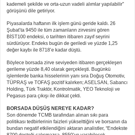
kademeli şekilde ve orta-uzun vadeli alımlar yapılabilir”
görüşünü dile getiriyor.
Piyasalarda haftanın ilk işlem günü geride kaldı. 26
Şubat’ta 9450 ile tüm zamanların zirvesini gören
BİST100 endeksi, o tarihten itibaren zayıf seyrini
sürdürüyor. Endeks bugün de geriledi ve yüzde 1,25
değer kaybı ile 8718’e kadar düştü.
Böylece borsada zirve seviyeden itibaren gerçekleşen
gerileme yüzde 8,40 olarak gerçekleşti. Bugünkü
işlemlerde banka hisselerinin yanı sıra Doğuş Otomotiv,
TÜPRAŞ ve TOFAŞ pozitif kalırken; ASELSAN, Sabancı
Holding, Türk Traktör, Kontrolmatik, YEO Teknoloji ve
Pegasus para çıkışı ile dikkat çekti.
BORSADA DÜŞÜŞ NEREYE KADAR?
Son dönemde TCMB tarafından alınan sıkı para
politikası tedbirlerinin faizleri yükselttiğini ve borsanın da
bundan negatif etkilendiğini aktaran analistler, “Endekste
8700 desteği çalışmazsa, 8550’ye varabilecek