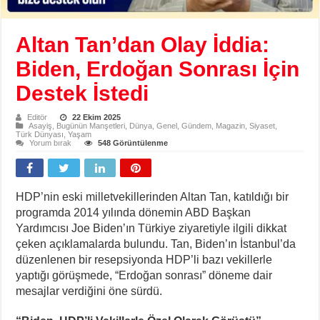
Altan Tan’dan Olay İddia:
Biden, Erdoğan Sonrası İçin
Destek İstedi
Editör
22 Ekim 2025
Asayiş
,
Bugünün Manşetleri
,
Dünya
,
Genel
,
Gündem
,
Magazin
,
Siyaset
,
Türk Dünyası
,
Yaşam
Yorum bırak
548 Görüntülenme
HDP’nin eski milletvekillerinden Altan Tan, katıldığı bir
programda 2014 yılında dönemin ABD Başkan
Yardımcısı Joe Biden’ın Türkiye ziyaretiyle ilgili dikkat
çeken açıklamalarda bulundu. Tan, Biden’ın İstanbul’da
düzenlenen bir resepsiyonda HDP’li bazı vekillerle
yaptığı görüşmede, “Erdoğan sonrası” döneme dair
mesajlar verdiğini öne sürdü.