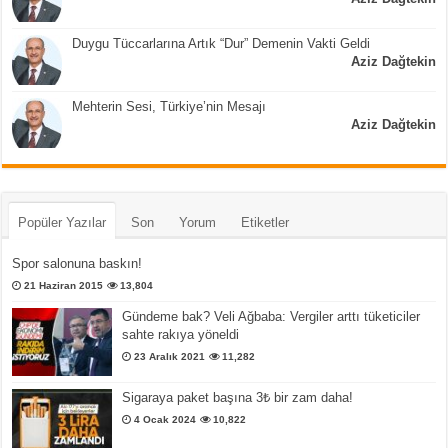
Duygu Tüccarlarına Artık “Dur” Demenin Vakti Geldi
Aziz Dağtekin
Mehterin Sesi, Türkiye’nin Mesajı
Aziz Dağtekin
Popüler Yazılar
Son
Yorum
Etiketler
Spor salonuna baskın!
21 Haziran 2015
13,804
Gündeme bak? Veli Ağbaba: Vergiler arttı tüketiciler
sahte rakıya yöneldi
23 Aralık 2021
11,282
Sigaraya paket başına 3₺ bir zam daha!
4 Ocak 2024
10,822