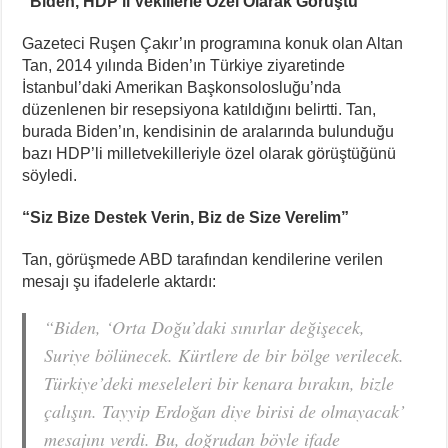
“Biden, HDP’li Vekillerle Özel Olarak Görüştü”
Gazeteci Ruşen Çakır’ın programına konuk olan Altan
Tan, 2014 yılında Biden’ın Türkiye ziyaretinde
İstanbul’daki Amerikan Başkonsolosluğu’nda
düzenlenen bir resepsiyona katıldığını belirtti. Tan,
burada Biden’ın, kendisinin de aralarında bulunduğu
bazı HDP’li milletvekilleriyle özel olarak görüştüğünü
söyledi.
“Siz Bize Destek Verin, Biz de Size Verelim”
Tan, görüşmede ABD tarafından kendilerine verilen
mesajı şu ifadelerle aktardı:
“Biden, ‘Orta Doğu’daki sınırlar değişecek,
Suriye bölünecek. Kürtlere de bir bölge verilecek.
Türkiye’deki meseleleri bir kenara bırakın, bizle
çalışın. Tayyip Erdoğan diye birisi de olmayacak’
mesajını verdi. Bu, doğrudan böyle ifade