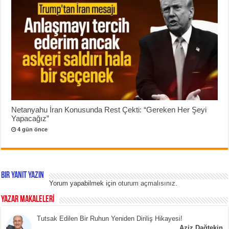
Netanyahu İran Konusunda Rest Çekti: “Gereken Her Şeyi
Yapacağız”
4 gün önce
Bir yanıt yazın
Yorum yapabilmek için
oturum açmalısınız
.
YAZAR MAKALELERİ
Tutsak Edilen Bir Ruhun Yeniden Diriliş Hikayesi!
Aziz Dağtekin