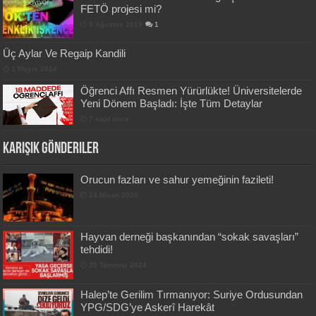
FETÖ projesi mi?
8 Ağustos 2019
1
Üç Aylar Ve Regaip Kandili
1 Mayıs 2014
Öğrenci Affı Resmen Yürürlükte! Üniversitelerde
Yeni Dönem Başladı: İşte Tüm Detaylar
7 saat önce
Karışık Gönderiler
Orucun fazları ve sahur yemeğinin fazileti!
24 Nisan 2020
Hayvan derneği başkanından “sokak savaşları”
tehdidi!
25 Temmuz 2024
Halep’te Gerilim Tırmanıyor: Suriye Ordusundan
YPG/SDG’ye Askerî Harekât