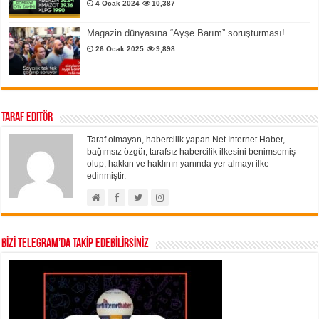
4 Ocak 2024
10,387
Magazin dünyasına “Ayşe Barım” soruşturması!
26 Ocak 2025
9,898
Taraf Editör
Taraf olmayan, habercilik yapan Net İnternet Haber,
bağımsız özgür, tarafsız habercilik ilkesini benimsemiş
olup, hakkın ve haklının yanında yer almayı ilke
edinmiştir.
BİZİ TELEGRAM’DA TAKİP EDEBİLİRSİNİZ