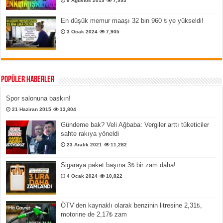
8 Ağustos 2019
7,993
En düşük memur maaşı 32 bin 960 ₺’ye yükseldi!
3 Ocak 2024
7,905
Popüler Haberler
Spor salonuna baskın!
21 Haziran 2015
13,804
Gündeme bak? Veli Ağbaba: Vergiler arttı tüketiciler
sahte rakıya yöneldi
23 Aralık 2021
11,282
Sigaraya paket başına 3₺ bir zam daha!
4 Ocak 2024
10,822
ÖTV’den kaynaklı olarak benzinin litresine 2,31₺,
motorine de 2,17₺ zam