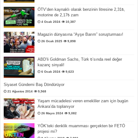
ÖTV’den kaynaklı olarak benzinin litresine 2,31₺,
motorine de 2,17₺ zam
4 Ocak 2024
10,387
Magazin dünyasına “Ayşe Barım” soruşturması!
26 Ocak 2025
9,898
ABD’li Goldman Sachs, Türk ₺’sında reel değer
kazanç sinyali!
6 Ocak 2024
9,623
Siyaset Gündemi Baş Döndürüyor
21 Ağustos 2014
9,568
Yaşam mücadelesi veren emekliler zam için bugün
Ankara’da toplanıyor
26 Mayıs 2024
9,082
YÖK’teki denklik muamması gerçekten bir FETÖ
projesi mi?