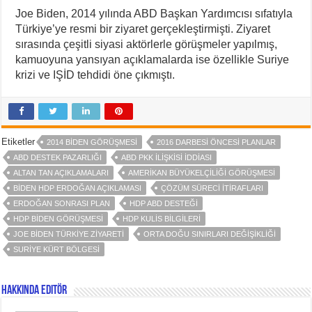
Joe Biden, 2014 yılında ABD Başkan Yardımcısı sıfatıyla
Türkiye’ye resmi bir ziyaret gerçekleştirmişti. Ziyaret
sırasında çeşitli siyasi aktörlerle görüşmeler yapılmış,
kamuoyuna yansıyan açıklamalarda ise özellikle Suriye
krizi ve IŞİD tehdidi öne çıkmıştı.
Etiketler
2014 BIDEN GÖRÜŞMESI
2016 DARBESI ÖNCESI PLANLAR
ABD DESTEK PAZARLIĞI
ABD PKK ILIŞKISI IDDIASI
ALTAN TAN AÇIKLAMALARI
AMERIKAN BÜYÜKELÇILIĞI GÖRÜŞMESI
BIDEN HDP ERDOĞAN AÇIKLAMASI
ÇÖZÜM SÜRECI ITIRAFLARI
ERDOĞAN SONRASI PLAN
HDP ABD DESTEĞI
HDP BIDEN GÖRÜŞMESI
HDP KULIS BILGILERI
JOE BIDEN TÜRKIYE ZIYARETI
ORTA DOĞU SINIRLARI DEĞIŞIKLIĞI
SURIYE KÜRT BÖLGESI
Hakkında Editör