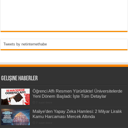
Tweets by netinternethabe
Gelişine Haberler
Öğrenci Affı Resmen Yürürlükte! Üniversitelerde
Yeni Dönem Başladı: İşte Tüm Detaylar
7 saat önce
Maliye’den Yapay Zeka Hamlesi: 2 Milyar Liralık
Kamu Harcaması Mercek Altında
7 saat önce