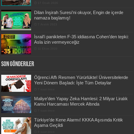
17 Ocak 2026
Dilan İnşirah Suresi’ni okuyor, Engin de içerde
namaza başlamış!
7 Aralık 2023
İsrail’i panikleten F-35 iddiasına Cohen’den tepki:
Asla izin vermeyeceğiz
11 Ekim 2020
Son Gönderiler
Öğrenci Affı Resmen Yürürlükte! Üniversitelerde
Yeni Dönem Başladı: İşte Tüm Detaylar
7 saat önce
Maliye’den Yapay Zeka Hamlesi: 2 Milyar Liralık
Kamu Harcaması Mercek Altında
7 saat önce
Türkiye’de Kene Alarmı! KKKA Aşısında Kritik
Aşama Geçildi
9 saat önce