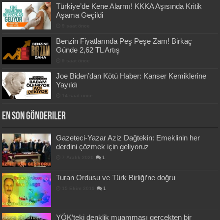
Türkiye’de Kene Alarmı! KKKA Aşısında Kritik
Aşama Geçildi
9 saat önce
Benzin Fiyatlarında Peş Peşe Zam! Birkaç
Günde 2,62 TL Artış
9 saat önce
Joe Biden’dan Kötü Haber: Kanser Kemiklerine
Yayıldı
14 saat önce
En Son Gönderiler
Gazeteci-Yazar Aziz Dağtekin: Emeklinin her
derdini çözmek için geliyoruz
7 Aralık 2020
1
Turan Ordusu ve Türk Birliği’ne doğru
15 Ekim 2019
1
YÖK’teki denklik muamması gerçekten bir