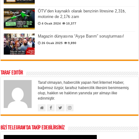
ÖTV’den kaynaklı olarak benzinin litresine 2,31₺,
motorine de 2,17₺ zam
4 Ocak 2024
10,377
Magazin dünyasına “Ayşe Barım” soruşturması!
26 Ocak 2025
9,890
Taraf Editör
Taraf olmayan, habercilik yapan Net İnternet Haber,
bağımsız özgür, tarafsız habercilik ilkesini benimsemiş
olup, hakkın ve haklının yanında yer almayı ilke
edinmiştir.
BİZİ TELEGRAM’DA TAKİP EDEBİLİRSİNİZ