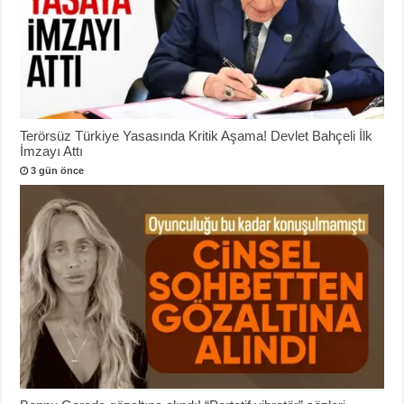
Terörsüz Türkiye Yasasında Kritik Aşama! Devlet Bahçeli İlk
İmzayı Attı
3 gün önce