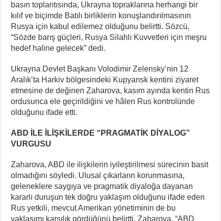
basın toplantısında, Ukrayna topraklarına herhangi bir
kılıf ve biçimde Batılı birliklerin konuşlandırılmasının
Rusya için kabul edilemez olduğunu belirtti. Sözcü,
“Sözde barış güçleri, Rusya Silahlı Kuvvetleri için meşru
hedef haline gelecek” dedi.
Ukrayna Devlet Başkanı Volodimir Zelensky’nin 12
Aralık’ta Harkiv bölgesindeki Kupyansk kentini ziyaret
etmesine de değinen Zaharova, kasım ayında kentin Rus
ordusunca ele geçirildiğini ve hâlen Rus kontrolünde
olduğunu ifade etti.
ABD İLE İLİŞKİLERDE “PRAGMATİK DİYALOG”
VURGUSU
Zaharova, ABD ile ilişkilerin iyileştirilmesi sürecinin basit
olmadığını söyledi. Ulusal çıkarların korunmasına,
geleneklere saygıya ve pragmatik diyaloğa dayanan
kararlı duruşun tek doğru yaklaşım olduğunu ifade eden
Rus yetkili, mevcut Amerikan yönetiminin de bu
yaklaşımı karşılık gördüğünü belirtti. Zaharova, “ABD