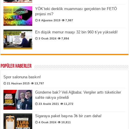
YÖK’teki denklik muamması gerçekten bir FETÖ
projesi mi?
8 Ağustos 2019
7,987
En düşük memur maaşı 32 bin 960 ₺’ye yükseldi!
3 Ocak 2024
7,894
Popüler Haberler
Spor salonuna baskın!
21 Haziran 2015
13,797
Gündeme bak? Veli Ağbaba: Vergiler arttı tüketiciler
sahte rakıya yöneldi
23 Aralık 2021
11,272
Sigaraya paket başına 3₺ bir zam daha!
4 Ocak 2024
10,811