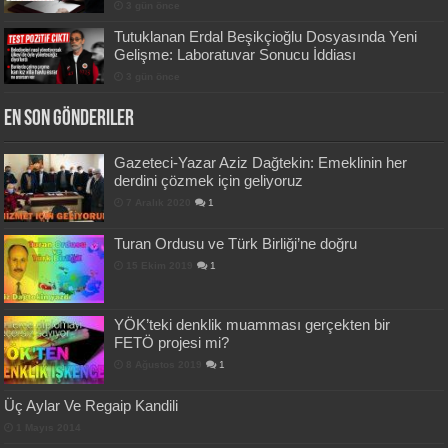
3 gün önce
Tutuklanan Erdal Beşikçioğlu Dosyasında Yeni
Gelişme: Laboratuvar Sonucu İddiası
3 gün önce
En Son Gönderiler
Gazeteci-Yazar Aziz Dağtekin: Emeklinin her
derdini çözmek için geliyoruz
7 Aralık 2020
1
Turan Ordusu ve Türk Birliği’ne doğru
15 Ekim 2019
1
YÖK’teki denklik muamması gerçekten bir
FETÖ projesi mi?
8 Ağustos 2019
1
Üç Aylar Ve Regaip Kandili
1 Mayıs 2014