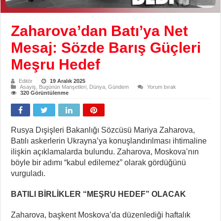
Zaharova’dan Batı’ya Net
Mesaj: Sözde Barış Güçleri
Meşru Hedef
Editör
19 Aralık 2025
Asayiş
,
Bugünün Manşetleri
,
Dünya
,
Gündem
Yorum bırak
320 Görüntülenme
Rusya Dışişleri Bakanlığı Sözcüsü Mariya Zaharova,
Batılı askerlerin Ukrayna’ya konuşlandırılması ihtimaline
ilişkin açıklamalarda bulundu. Zaharova, Moskova’nın
böyle bir adımı “kabul edilemez” olarak gördüğünü
vurguladı.
BATILI BİRLİKLER “MEŞRU HEDEF” OLACAK
Zaharova, başkent Moskova’da düzenlediği haftalık