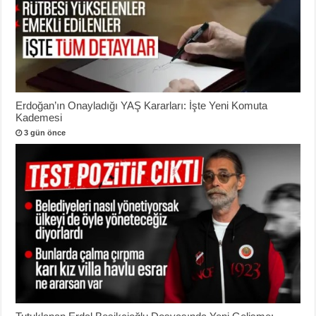
Erdoğan’ın Onayladığı YAŞ Kararları: İşte Yeni Komuta
Kademesi
3 gün önce