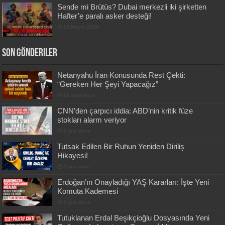
Sende mi Brütüs? Dubai merkezli iki şirketten
Hafter’e paralı asker desteği!
16 Mayıs 2020
Son Gönderiler
Netanyahu İran Konusunda Rest Çekti:
“Gereken Her Şeyi Yapacağız”
23 saat önce
CNN’den çarpıcı iddia: ABD’nin kritik füze
stokları alarm veriyor
2 gün önce
Tutsak Edilen Bir Ruhun Yeniden Diriliş
Hikayesi!
2 gün önce
Erdoğan’ın Onayladığı YAŞ Kararları: İşte Yeni
Komuta Kademesi
3 gün önce
Tutuklanan Erdal Beşikçioğlu Dosyasında Yeni