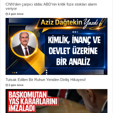
CNN’den çarpıcı iddia: ABD’nin kritik füze stokları alarm
veriyor
2 gün önce
Tutsak Edilen Bir Ruhun Yeniden Diriliş Hikayesi!
2 gün önce