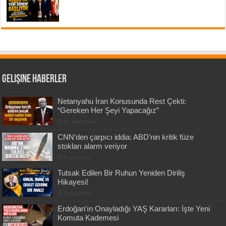
Gelişine Haberler
Netanyahu İran Konusunda Rest Çekti:
“Gereken Her Şeyi Yapacağız”
23 saat önce
CNN’den çarpıcı iddia: ABD’nin kritik füze
stokları alarm veriyor
2 gün önce
Tutsak Edilen Bir Ruhun Yeniden Diriliş
Hikayesi!
2 gün önce
Erdoğan’ın Onayladığı YAŞ Kararları: İşte Yeni
Komuta Kademesi