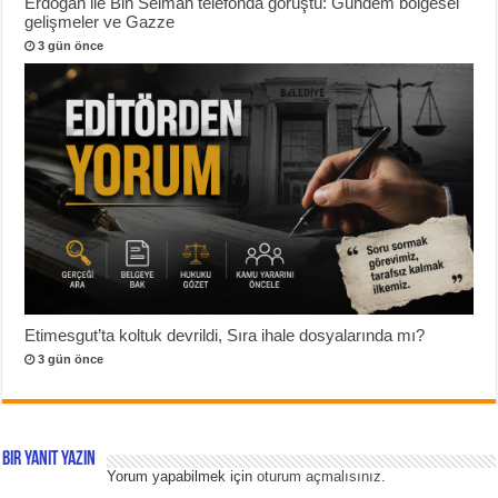
Erdoğan ile Bin Selman telefonda görüştü: Gündem bölgesel
gelişmeler ve Gazze
3 gün önce
Etimesgut’ta koltuk devrildi, Sıra ihale dosyalarında mı?
3 gün önce
Bir yanıt yazın
Yorum yapabilmek için
oturum açmalısınız
.