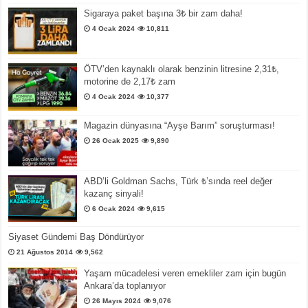
Sigaraya paket başına 3₺ bir zam daha!
4 Ocak 2024
10,811
ÖTV’den kaynaklı olarak benzinin litresine 2,31₺,
motorine de 2,17₺ zam
4 Ocak 2024
10,377
Magazin dünyasına “Ayşe Barım” soruşturması!
26 Ocak 2025
9,890
ABD’li Goldman Sachs, Türk ₺’sında reel değer
kazanç sinyali!
6 Ocak 2024
9,615
Siyaset Gündemi Baş Döndürüyor
21 Ağustos 2014
9,562
Yaşam mücadelesi veren emekliler zam için bugün
Ankara’da toplanıyor
26 Mayıs 2024
9,076