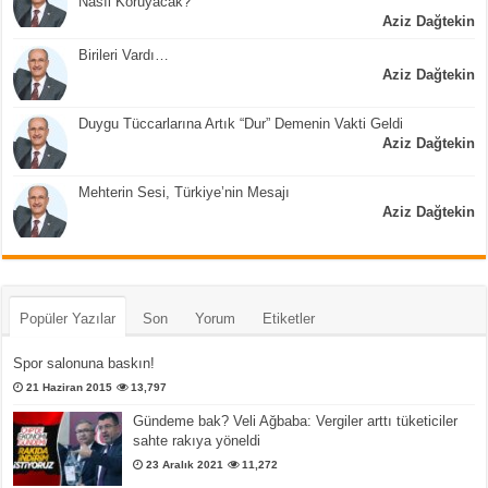
Nasıl Koruyacak?
Aziz Dağtekin
Birileri Vardı…
Aziz Dağtekin
Duygu Tüccarlarına Artık “Dur” Demenin Vakti Geldi
Aziz Dağtekin
Mehterin Sesi, Türkiye’nin Mesajı
Aziz Dağtekin
Popüler Yazılar
Son
Yorum
Etiketler
Spor salonuna baskın!
21 Haziran 2015
13,797
Gündeme bak? Veli Ağbaba: Vergiler arttı tüketiciler
sahte rakıya yöneldi
23 Aralık 2021
11,272