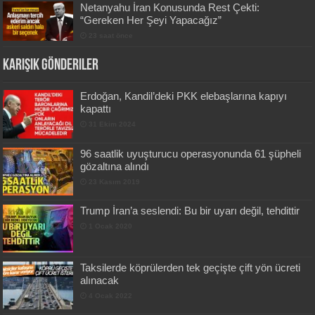
Netanyahu İran Konusunda Rest Çekti:
“Gereken Her Şeyi Yapacağız”
23 saat önce
Karışık Gönderiler
Erdoğan, Kandil’deki PKK elebaşlarına kapıyı
kapattı
31 Ekim 2024
96 saatlik uyuşturucu operasyonunda 61 şüpheli
gözaltına alındı
23 Kasım 2019
Trump İran’a seslendi: Bu bir uyarı değil, tehdittir
1 Ocak 2020
Taksilerde köprülerden tek geçişte çift yön ücreti
alınacak
4 Ocak 2022