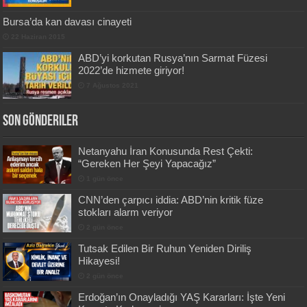
Bursa’da kan davası cinayeti
22 Haziran 2015
ABD’yi korkutan Rusya’nın Sarmat Füzesi
2022’de hizmete giriyor!
7 Ağustos 2021
Son Gönderiler
Netanyahu İran Konusunda Rest Çekti:
“Gereken Her Şeyi Yapacağız”
1 gün önce
CNN’den çarpıcı iddia: ABD’nin kritik füze
stokları alarm veriyor
2 gün önce
Tutsak Edilen Bir Ruhun Yeniden Diriliş
Hikayesi!
2 gün önce
Erdoğan’ın Onayladığı YAŞ Kararları: İşte Yeni