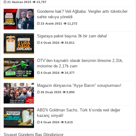
21 Haziran 2015
13,797
Gündeme bak? Veli Ağbaba: Vergiler arttı tüketiciler
sahte rakıya yöneldi
23 Aralık 2021
11,272
Sigaraya paket başına 3₺ bir zam daha!
4 Ocak 2024
10,811
ÖTV’den kaynaklı olarak benzinin litresine 2,31₺,
motorine de 2,17₺ zam
4 Ocak 2024
10,377
Magazin dünyasına “Ayşe Barım” soruşturması!
26 Ocak 2025
9,890
ABD’li Goldman Sachs, Türk ₺’sında reel değer
kazanç sinyali!
6 Ocak 2024
9,615
Siyaset Gündemi Baş Döndürüyor