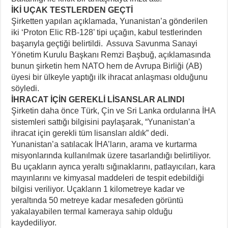
İKİ UÇAK TESTLERDEN GEÇTİ
Şirketten yapılan açıklamada, Yunanistan’a gönderilen
iki ‘Proton Elic RB-128’ tipi uçağın, kabul testlerinden
başarıyla geçtiği belirtildi. Assuva Savunma Sanayi
Yönetim Kurulu Başkanı Remzi Başbuğ, açıklamasında
bunun şirketin hem NATO hem de Avrupa Birliği (AB)
üyesi bir ülkeyle yaptığı ilk ihracat anlaşması olduğunu
söyledi.
İHRACAT İÇİN GEREKLİ LİSANSLAR ALINDI
Şirketin daha önce Türk, Çin ve Sri Lanka ordularına İHA
sistemleri sattığı bilgisini paylaşarak, “Yunanistan’a
ihracat için gerekli tüm lisansları aldık” dedi.
Yunanistan’a satılacak İHA’ların, arama ve kurtarma
misyonlarında kullanılmak üzere tasarlandığı belirtiliyor.
Bu uçakların ayrıca yeraltı sığınaklarını, patlayıcıları, kara
mayınlarını ve kimyasal maddeleri de tespit edebildiği
bilgisi veriliyor. Uçakların 1 kilometreye kadar ve
yeraltında 50 metreye kadar mesafeden görüntü
yakalayabilen termal kameraya sahip olduğu
kaydediliyor.