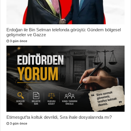
Erdoğan ile Bin Selman telefonda görüştü: Gündem bölgesel
gelişmeler ve Gazze
3 gün önce
Etimesgut’ta koltuk devrildi, Sıra ihale dosyalarında mı?
3 gün önce