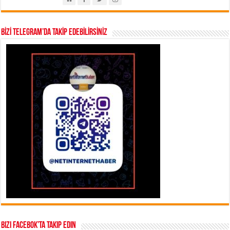
BİZİ TELEGRAM’DA TAKİP EDEBİLİRSİNİZ
Bizi Facebok’ta takip edin