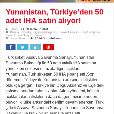
Yunanistan, Türkiye’den 50
adet İHA satın alıyor!
Editör
30 Temmuz 2020
Bilim ve Teknoloji
,
Bugünün Manşetleri
,
Dünya
,
Ekonomi
,
Genel
,
Magazin
,
Siyaset
,
Türk Dünyası
,
Yaşam
Yorum bırak
1,124 Görüntülenme
Türk şirketi Assuva Savunma Sanayi, Yunanistan
Savunma Bakanlığı ile 50 adet tatktik İHA satımına
yönelik bir sözleşme imzaladığını açıkladı.
Yunanistan, Türk şirketten 50 İHA şipariş etti .Son
dönemde Türkiye ile Yunanistan arasındaki ilişkiler
oldukça gergin. Türkiye’nin Doğu Akdeniz ve Ege’deki
çalışmalarından rahatsız olan Atina yönetimi, küstah
açıklamalarla ilişkilerin daha da gerilmesine neden
oluyor. İki ülke arasındaki gerilim devam ederken, Türk
şirketi Assuva Savunma Sanayi, Yunanistan Savunma
Bakanlığı ile kritik bir anlaşmaya imza attı.