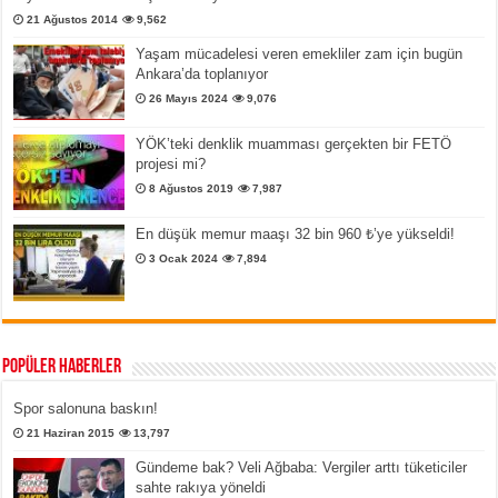
21 Ağustos 2014
9,562
Yaşam mücadelesi veren emekliler zam için bugün
Ankara’da toplanıyor
26 Mayıs 2024
9,076
YÖK’teki denklik muamması gerçekten bir FETÖ
projesi mi?
8 Ağustos 2019
7,987
En düşük memur maaşı 32 bin 960 ₺’ye yükseldi!
3 Ocak 2024
7,894
Popüler Haberler
Spor salonuna baskın!
21 Haziran 2015
13,797
Gündeme bak? Veli Ağbaba: Vergiler arttı tüketiciler
sahte rakıya yöneldi