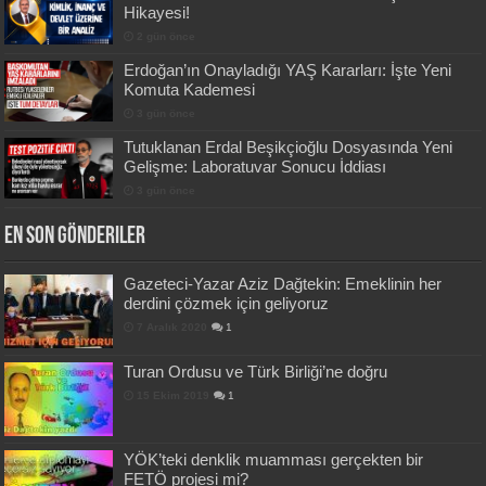
Hikayesi!
2 gün önce
Erdoğan’ın Onayladığı YAŞ Kararları: İşte Yeni
Komuta Kademesi
3 gün önce
Tutuklanan Erdal Beşikçioğlu Dosyasında Yeni
Gelişme: Laboratuvar Sonucu İddiası
3 gün önce
En Son Gönderiler
Gazeteci-Yazar Aziz Dağtekin: Emeklinin her
derdini çözmek için geliyoruz
7 Aralık 2020
1
Turan Ordusu ve Türk Birliği’ne doğru
15 Ekim 2019
1
YÖK’teki denklik muamması gerçekten bir
FETÖ projesi mi?