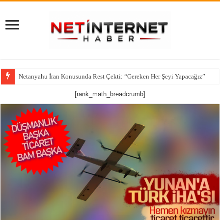
Netanyahu İran Konusunda Rest Çekti: “Gereken Her Şeyi Yapacağız”
CNN’den çarpıcı iddia: ABD’nin kritik füze stokları alarm veriyor
[rank_math_breadcrumb]