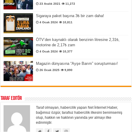
23 Aralık 2021
11,272
Sigaraya paket başına 3₺ bir zam daha!
4 Ocak 2024
10,811
ÖTV’den kaynaklı olarak benzinin litresine 2,31₺,
motorine de 2,17₺ zam
4 Ocak 2024
10,377
Magazin dünyasına “Ayşe Barım” soruşturması!
26 Ocak 2025
9,890
Taraf Editör
Taraf olmayan, habercilik yapan Net İnternet Haber,
bağımsız özgür, tarafsız habercilik ilkesini benimsemiş
olup, hakkın ve haklının yanında yer almayı ilke
edinmiştir.