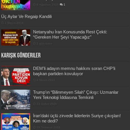
8 Ağustos 2019
1
Üç Aylar Ve Regaip Kandili
1 Mayıs 2014
Netanyahu İran Konusunda Rest Çekti:
“Gereken Her Şeyi Yapacağız”
1 gün önce
Karışık Gönderiler
DEM’li adayın memnu hakkını soran CHP’li
başkan partiden kovuluyor
4 Nisan 2024
Trump’ın “Bilinmeyen Silah” Çıkışı: Uzmanlar
Yeni Teknoloji İddiasına Temkinli
13 Şubat 2026
İran’daki üçlü zirvede liderlerin Suriye çıkışları!
Kim ne dedi?
19 Temmuz 2022