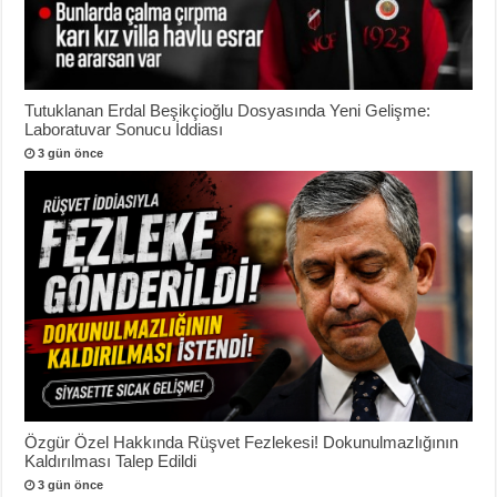
Tutuklanan Erdal Beşikçioğlu Dosyasında Yeni Gelişme:
Laboratuvar Sonucu İddiası
3 gün önce
Özgür Özel Hakkında Rüşvet Fezlekesi! Dokunulmazlığının
Kaldırılması Talep Edildi
3 gün önce