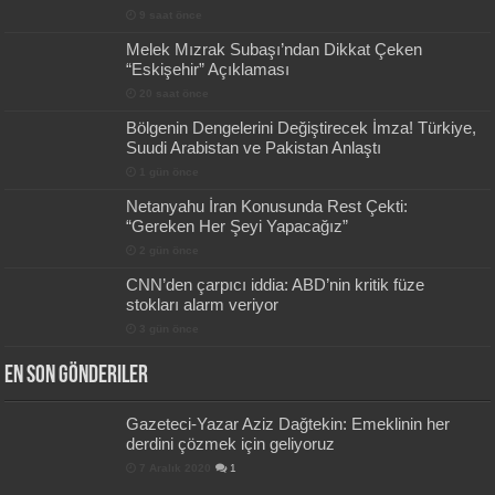
9 saat önce
Melek Mızrak Subaşı’ndan Dikkat Çeken
“Eskişehir” Açıklaması
20 saat önce
Bölgenin Dengelerini Değiştirecek İmza! Türkiye,
Suudi Arabistan ve Pakistan Anlaştı
1 gün önce
Netanyahu İran Konusunda Rest Çekti:
“Gereken Her Şeyi Yapacağız”
2 gün önce
CNN’den çarpıcı iddia: ABD’nin kritik füze
stokları alarm veriyor
3 gün önce
En Son Gönderiler
Gazeteci-Yazar Aziz Dağtekin: Emeklinin her
derdini çözmek için geliyoruz
7 Aralık 2020
1