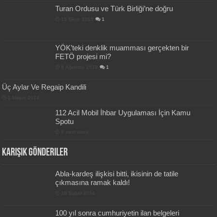
Turan Ordusu ve Türk Birliği’ne doğru
15 Ekim 2019
1
YÖK’teki denklik muamması gerçekten bir
FETÖ projesi mi?
8 Ağustos 2019
1
Üç Aylar Ve Regaip Kandili
1 Mayıs 2014
112 Acil Mobil İhbar Uygulaması İçin Kamu
Spotu
9 saat önce
Karışık Gönderiler
Abla-kardeş ilişkisi bitti, ikisinin de tatile
çıkmasına ramak kaldı!
18 Şubat 2024
100 yıl sonra cumhuriyetin ilan belgeleri