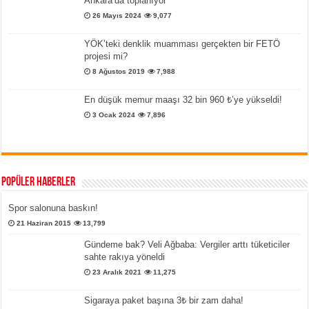
Ankara’da toplanıyor
26 Mayıs 2024
9,077
YÖK’teki denklik muamması gerçekten bir FETÖ
projesi mi?
8 Ağustos 2019
7,988
En düşük memur maaşı 32 bin 960 ₺’ye yükseldi!
3 Ocak 2024
7,896
Popüler Haberler
Spor salonuna baskın!
21 Haziran 2015
13,799
Gündeme bak? Veli Ağbaba: Vergiler arttı tüketiciler
sahte rakıya yöneldi
23 Aralık 2021
11,275
Sigaraya paket başına 3₺ bir zam daha!