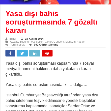
Yasa dışı bahis
soruşturmasında 7 gözaltı
kararı
Editör
19 Kasım 2024
Asayiş
,
Bugünün Manşetleri
,
Genel
,
Gündem
,
Magazin
,
Yaşam
Yorum bırak
392 Görüntülenme
Yasa dışı bahis soruşturması kapsamında 7 sosyal
medya fenomeni hakkında daha yakalama kararı
çıkartıldı..
Yasa dışı bahis soruşturmasında ikinci dalga…
İstanbul Cumhuriyet Başsavcılığı tarafından yasa dışı
bahis sitelerinin teşvik edilmesine yönelik başlatılan
soruşturma kapsamında, sanatçılar Serdar Ortaç ve