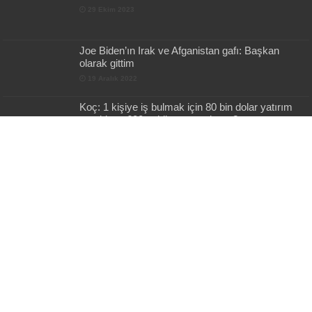
29 Ekim 2023
Joe Biden’ın Irak ve Afganistan gafı: Başkan
olarak gittim
19 Aralık 2022
Koç: 1 kişiye iş bulmak için 80 bin dolar yatırım
gerekiyor, 600 vekile ne gerek var?
21 Kasım 2023
Konut yapımına yeni kurallar getirildi: Karar
Resmi Gazete’de yayımlandı
14 Mayıs 2023
Son Gönderiler
112 Acil Mobil İhbar Uygulaması İçin Kamu
Spotu
9 saat önce
Melek Mızrak Subaşı’ndan Dikkat Çeken