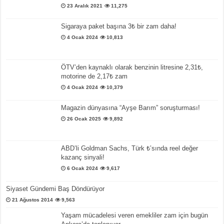
23 Aralık 2021
11,275
Sigaraya paket başına 3₺ bir zam daha!
4 Ocak 2024
10,813
ÖTV’den kaynaklı olarak benzinin litresine 2,31₺,
motorine de 2,17₺ zam
4 Ocak 2024
10,379
Magazin dünyasına “Ayşe Barım” soruşturması!
26 Ocak 2025
9,892
ABD’li Goldman Sachs, Türk ₺’sında reel değer
kazanç sinyali!
6 Ocak 2024
9,617
Siyaset Gündemi Baş Döndürüyor
21 Ağustos 2014
9,563
Yaşam mücadelesi veren emekliler zam için bugün