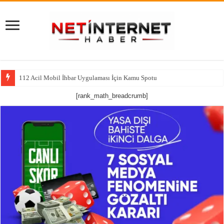
112 Acil Mobil İhbar Uygulaması İçin Kamu Spotu
[rank_math_breadcrumb]