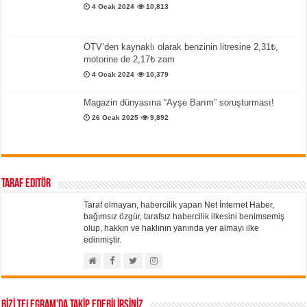
4 Ocak 2024
10,813
ÖTV’den kaynaklı olarak benzinin litresine 2,31₺,
motorine de 2,17₺ zam
4 Ocak 2024
10,379
Magazin dünyasına “Ayşe Barım” soruşturması!
26 Ocak 2025
9,892
Taraf Editör
Taraf olmayan, habercilik yapan Net İnternet Haber,
bağımsız özgür, tarafsız habercilik ilkesini benimsemiş
olup, hakkın ve haklının yanında yer almayı ilke
edinmiştir.
BİZİ TELEGRAM’DA TAKİP EDEBİLİRSİNİZ