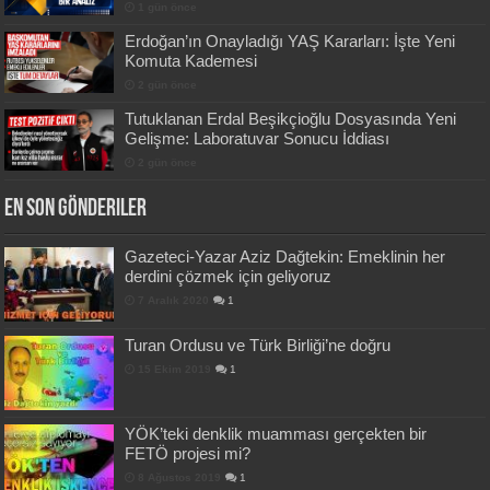
1 gün önce
Erdoğan’ın Onayladığı YAŞ Kararları: İşte Yeni
Komuta Kademesi
2 gün önce
Tutuklanan Erdal Beşikçioğlu Dosyasında Yeni
Gelişme: Laboratuvar Sonucu İddiası
2 gün önce
En Son Gönderiler
Gazeteci-Yazar Aziz Dağtekin: Emeklinin her
derdini çözmek için geliyoruz
7 Aralık 2020
1
Turan Ordusu ve Türk Birliği’ne doğru
15 Ekim 2019
1
YÖK’teki denklik muamması gerçekten bir
FETÖ projesi mi?
8 Ağustos 2019
1