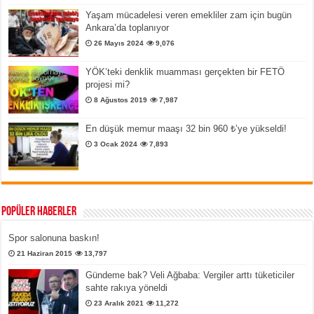
Yaşam mücadelesi veren emekliler zam için bugün
Ankara’da toplanıyor
26 Mayıs 2024
9,076
YÖK’teki denklik muamması gerçekten bir FETÖ
projesi mi?
8 Ağustos 2019
7,987
En düşük memur maaşı 32 bin 960 ₺’ye yükseldi!
3 Ocak 2024
7,893
Popüler Haberler
Spor salonuna baskın!
21 Haziran 2015
13,797
Gündeme bak? Veli Ağbaba: Vergiler arttı tüketiciler
sahte rakıya yöneldi
23 Aralık 2021
11,272