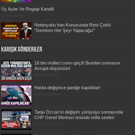
Üç Aylar Ve Regaip Kandili
1 Mayıs 2014
Netanyahu İran Konusunda Rest Çekti:
“Gereken Her Şeyi Yapacağız”
8 saat önce
Karışık Gönderiler
18 bin mülteci sınırı geçti! Bundan sonrasını
Avrupa düşünsün!
29 Şubat 2020
Harita değişince paniğe kapıldılar!
30 Kasım 2020
Tanju Özcan’ın değişim yürüyüşü sonrasında
CHP Genel Merkezi önünde istifa sesleri
12 Temmuz 2023