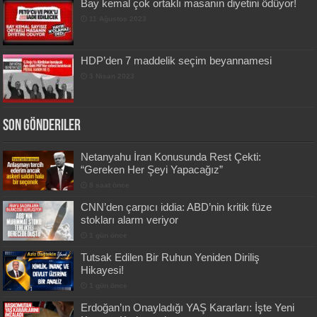
Bay kemal çok ortaklı masanın diyetini ödüyor!
11 Ağustos 2023
HDP’den 7 maddelik seçim beyannamesi
3 Nisan 2023
Son Gönderiler
Netanyahu İran Konusunda Rest Çekti:
“Gereken Her Şeyi Yapacağız”
8 saat önce
CNN’den çarpıcı iddia: ABD’nin kritik füze
stokları alarm veriyor
1 gün önce
Tutsak Edilen Bir Ruhun Yeniden Diriliş
Hikayesi!
1 gün önce
Erdoğan’ın Onayladığı YAŞ Kararları: İşte Yeni