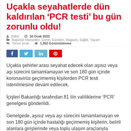
Uçakla seyahatlerde dün
kaldırılan ‘PCR testi’ bu gün
zorunlu oldu!
Editör
16 Ocak 2022
Bugünün Manşetleri
,
Genel
,
Gündem
,
Magazin
,
Sağlık
,
Yaşam
Yorum bırak
1,352 Görüntülenme
Uçakla şehirler arası seyahat edecek olan aşısız veya
aşı sürecini tamamlamayan ve son 180 gün içinde
koronavirüs geçirmemiş kişilerden PCR testi
istenilmesine devam edilecek.
İçişleri Bakanlığı tarafından 81 ilin valiliklerine ‘PCR’
genelgesi gönderildi.
Genelgede, aşısız veya aşı sürecini tamamlamayan ve
son 180 gün içinde hastalığı geçirmemiş kişilerin, belirli
alanlara girişlerinde veya toplu ulaşım araçlarıyla