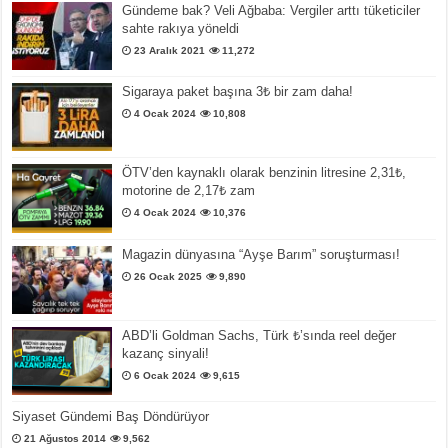
Gündeme bak? Veli Ağbaba: Vergiler arttı tüketiciler
sahte rakıya yöneldi
23 Aralık 2021
11,272
Sigaraya paket başına 3₺ bir zam daha!
4 Ocak 2024
10,808
ÖTV’den kaynaklı olarak benzinin litresine 2,31₺,
motorine de 2,17₺ zam
4 Ocak 2024
10,376
Magazin dünyasına “Ayşe Barım” soruşturması!
26 Ocak 2025
9,890
ABD’li Goldman Sachs, Türk ₺’sında reel değer
kazanç sinyali!
6 Ocak 2024
9,615
Siyaset Gündemi Baş Döndürüyor
21 Ağustos 2014
9,562