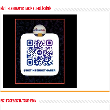
BİZİ TELEGRAM’DA TAKİP EDEBİLİRSİNİZ
Bizi Facebok’ta takip edin