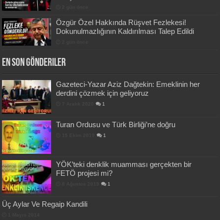
2 gün önce
Özgür Özel Hakkında Rüşvet Fezlekesi!
Dokunulmazlığının Kaldırılması Talep Edildi
2 gün önce
En Son Gönderiler
Gazeteci-Yazar Aziz Dağtekin: Emeklinin her
derdini çözmek için geliyoruz
7 Aralık 2020
1
Turan Ordusu ve Türk Birliği’ne doğru
15 Ekim 2019
1
YÖK’teki denklik muamması gerçekten bir
FETÖ projesi mi?
8 Ağustos 2019
1
Üç Aylar Ve Regaip Kandili
1 Mayıs 2014