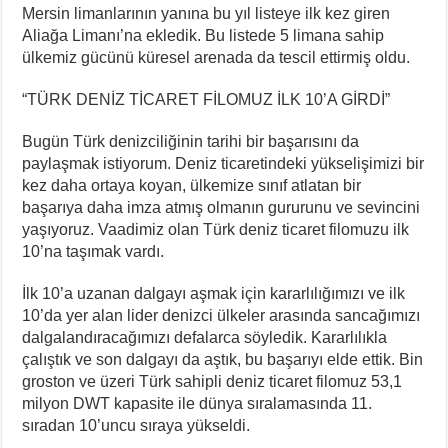
Mersin limanlarının yanına bu yıl listeye ilk kez giren
Aliağa Limanı’na ekledik. Bu listede 5 limana sahip
ülkemiz gücünü küresel arenada da tescil ettirmiş oldu.
“TÜRK DENİZ TİCARET FİLOMUZ İLK 10’A GİRDİ”
Bugün Türk denizciliğinin tarihi bir başarısını da
paylaşmak istiyorum. Deniz ticaretindeki yükselişimizi bir
kez daha ortaya koyan, ülkemize sınıf atlatan bir
başarıya daha imza atmış olmanın gururunu ve sevincini
yaşıyoruz. Vaadimiz olan Türk deniz ticaret filomuzu ilk
10’na taşımak vardı.
İlk 10’a uzanan dalgayı aşmak için kararlılığımızı ve ilk
10’da yer alan lider denizci ülkeler arasında sancağımızı
dalgalandıracağımızı defalarca söyledik. Kararlılıkla
çalıştık ve son dalgayı da aştık, bu başarıyı elde ettik. Bin
groston ve üzeri Türk sahipli deniz ticaret filomuz 53,1
milyon DWT kapasite ile dünya sıralamasında 11.
sıradan 10’uncu sıraya yükseldi.