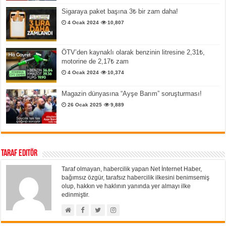
Sigaraya paket başına 3₺ bir zam daha!
4 Ocak 2024
10,807
ÖTV’den kaynaklı olarak benzinin litresine 2,31₺,
motorine de 2,17₺ zam
4 Ocak 2024
10,374
Magazin dünyasına “Ayşe Barım” soruşturması!
26 Ocak 2025
9,889
Taraf Editör
Taraf olmayan, habercilik yapan Net İnternet Haber,
bağımsız özgür, tarafsız habercilik ilkesini benimsemiş
olup, hakkın ve haklının yanında yer almayı ilke
edinmiştir.