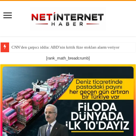
CNN’den çarpıcı iddia: ABD’nin kritik füze stokları alarm veriyor
Tutsak Edilen Bir Ruhun Yeniden Diriliş Hikayesi!
[rank_math_breadcrumb]