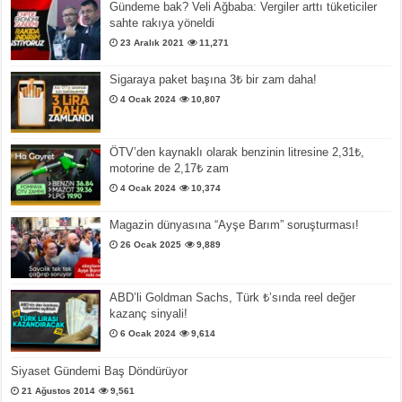
Gündeme bak? Veli Ağbaba: Vergiler arttı tüketiciler
sahte rakıya yöneldi
23 Aralık 2021
11,271
Sigaraya paket başına 3₺ bir zam daha!
4 Ocak 2024
10,807
ÖTV’den kaynaklı olarak benzinin litresine 2,31₺,
motorine de 2,17₺ zam
4 Ocak 2024
10,374
Magazin dünyasına “Ayşe Barım” soruşturması!
26 Ocak 2025
9,889
ABD’li Goldman Sachs, Türk ₺’sında reel değer
kazanç sinyali!
6 Ocak 2024
9,614
Siyaset Gündemi Baş Döndürüyor
21 Ağustos 2014
9,561