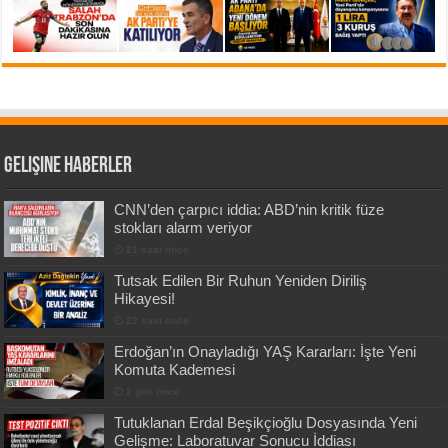
Gelişine Haberler
CNN’den çarpıcı iddia: ABD’nin kritik füze
stokları alarm veriyor
21 saat önce
Tutsak Edilen Bir Ruhun Yeniden Diriliş
Hikayesi!
22 saat önce
Erdoğan’ın Onayladığı YAŞ Kararları: İşte Yeni
Komuta Kademesi
2 gün önce
Tutuklanan Erdal Beşikçioğlu Dosyasında Yeni
Gelişme: Laboratuvar Sonucu İddiası