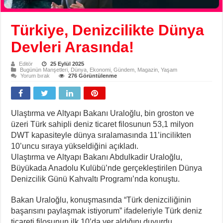
Türkiye, Denizcilikte Dünya
Devleri Arasında!
Editör
25 Eylül 2025
Bugünün Manşetleri
,
Dünya
,
Ekonomi
,
Gündem
,
Magazin
,
Yaşam
Yorum bırak
276 Görüntülenme
Ulaştırma ve Altyapı Bakanı Uraloğlu, bin groston ve
üzeri Türk sahipli deniz ticaret filosunun 53,1 milyon
DWT kapasiteyle dünya sıralamasında 11’incilikten
10’uncu sıraya yükseldiğini açıkladı.
Ulaştırma ve Altyapı Bakanı Abdulkadir Uraloğlu,
Büyükada Anadolu Kulübü’nde gerçekleştirilen Dünya
Denizcilik Günü Kahvaltı Programı’nda konuştu.
Bakan Uraloğlu, konuşmasında “Türk denizciliğinin
başarısını paylaşmak istiyorum” ifadeleriyle Türk deniz
ticareti filosunun ilk 10’da yer aldığını duyurdu.