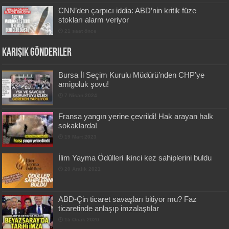
CNN’den çarpıcı iddia: ABD’nin kritik füze
stokları alarm veriyor
21 saat önce
Karışık Gönderiler
Bursa İl Seçim Kurulu Müdürü’nden CHP’ye
amigoluk şovu!
7 Nisan 2024
Fransa yangın yerine çevrildi! Hak arayan halk
sokaklarda!
19 Mart 2023
İlim Yayma Ödülleri ikinci kez sahiplerini buldu
20 Aralık 2021
ABD-Çin ticaret savaşları bitiyor mu? Faz
ticaretinde anlaşıp imzalaştılar
15 Ocak 2020