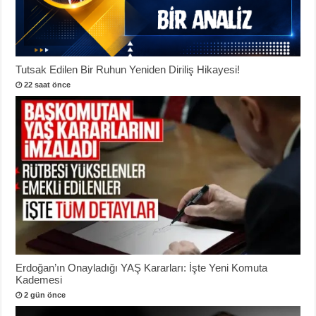
Tutsak Edilen Bir Ruhun Yeniden Diriliş Hikayesi!
22 saat önce
Erdoğan’ın Onayladığı YAŞ Kararları: İşte Yeni Komuta
Kademesi
2 gün önce