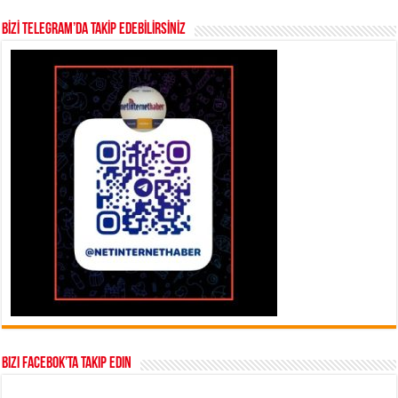
BİZİ TELEGRAM’DA TAKİP EDEBİLİRSİNİZ
Bizi Facebok’ta takip edin