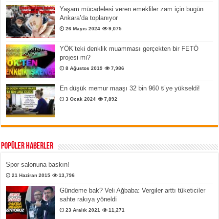
Yaşam mücadelesi veren emekliler zam için bugün
Ankara’da toplanıyor
26 Mayıs 2024
9,075
YÖK’teki denklik muamması gerçekten bir FETÖ
projesi mi?
8 Ağustos 2019
7,986
En düşük memur maaşı 32 bin 960 ₺’ye yükseldi!
3 Ocak 2024
7,892
Popüler Haberler
Spor salonuna baskın!
21 Haziran 2015
13,796
Gündeme bak? Veli Ağbaba: Vergiler arttı tüketiciler
sahte rakıya yöneldi
23 Aralık 2021
11,271