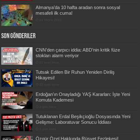
Almanya’da 10 hafta aradan sonra sosyal
mesafeli ilk cuma!
23 Mayıs 2020
Son Gönderiler
CNN’den çarpıcı iddia: ABD’nin kritik füze
stokları alarm veriyor
21 saat önce
Tutsak Edilen Bir Ruhun Yeniden Diriliş
Hikayesi!
22 saat önce
Erdoğan’ın Onayladığı YAŞ Kararları: İşte Yeni
Komuta Kademesi
2 gün önce
Tutuklanan Erdal Beşikçioğlu Dosyasında Yeni
Gelişme: Laboratuvar Sonucu İddiası
2 gün önce
Özgür Özel Hakkında Rüşvet Fezlekesi!