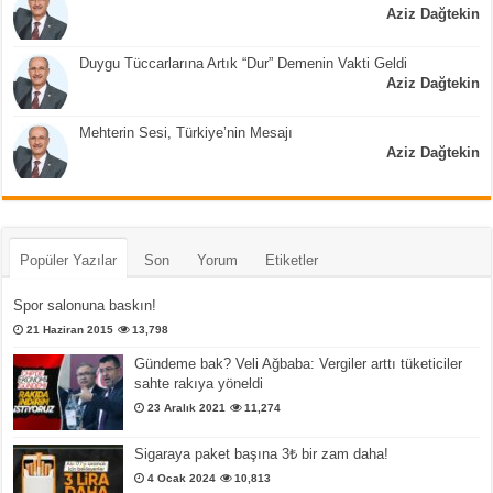
Aziz Dağtekin
Duygu Tüccarlarına Artık “Dur” Demenin Vakti Geldi
Aziz Dağtekin
Mehterin Sesi, Türkiye’nin Mesajı
Aziz Dağtekin
Popüler Yazılar
Son
Yorum
Etiketler
Spor salonuna baskın!
21 Haziran 2015
13,798
Gündeme bak? Veli Ağbaba: Vergiler arttı tüketiciler
sahte rakıya yöneldi
23 Aralık 2021
11,274
Sigaraya paket başına 3₺ bir zam daha!
4 Ocak 2024
10,813