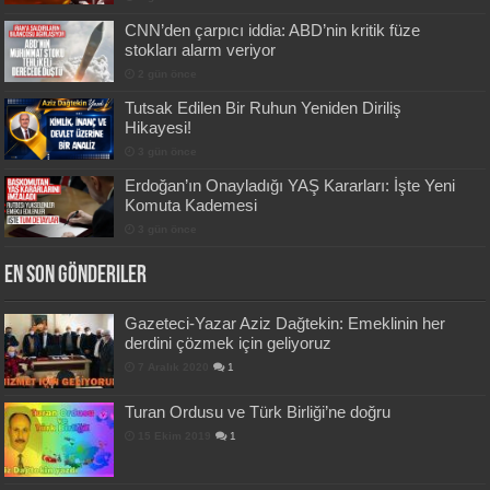
CNN’den çarpıcı iddia: ABD’nin kritik füze
stokları alarm veriyor
2 gün önce
Tutsak Edilen Bir Ruhun Yeniden Diriliş
Hikayesi!
3 gün önce
Erdoğan’ın Onayladığı YAŞ Kararları: İşte Yeni
Komuta Kademesi
3 gün önce
En Son Gönderiler
Gazeteci-Yazar Aziz Dağtekin: Emeklinin her
derdini çözmek için geliyoruz
7 Aralık 2020
1
Turan Ordusu ve Türk Birliği’ne doğru
15 Ekim 2019
1