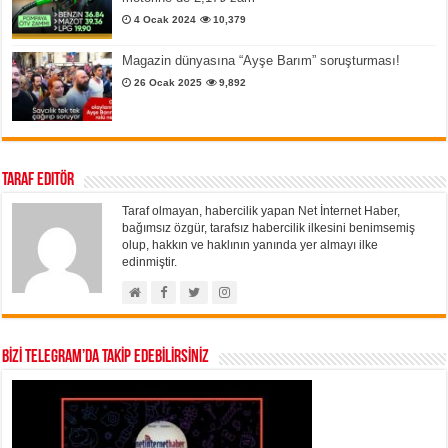
4 Ocak 2024
10,379
Magazin dünyasına “Ayşe Barım” soruşturması!
26 Ocak 2025
9,892
Taraf Editör
Taraf olmayan, habercilik yapan Net İnternet Haber,
bağımsız özgür, tarafsız habercilik ilkesini benimsemiş
olup, hakkın ve haklının yanında yer almayı ilke
edinmiştir.
BİZİ TELEGRAM’DA TAKİP EDEBİLİRSİNİZ