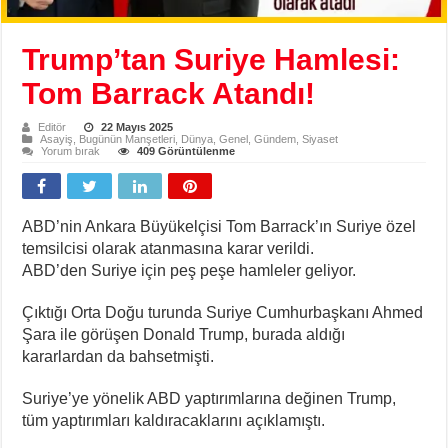
Trump’tan Suriye Hamlesi:
Tom Barrack Atandı!
Editör
22 Mayıs 2025
Asayiş
,
Bugünün Manşetleri
,
Dünya
,
Genel
,
Gündem
,
Siyaset
Yorum bırak
409 Görüntülenme
ABD’nin Ankara Büyükelçisi Tom Barrack’ın Suriye özel
temsilcisi olarak atanmasına karar verildi.
ABD’den Suriye için peş peşe hamleler geliyor.
Çıktığı Orta Doğu turunda Suriye Cumhurbaşkanı Ahmed
Şara ile görüşen Donald Trump, burada aldığı
kararlardan da bahsetmişti.
Suriye’ye yönelik ABD yaptırımlarına değinen Trump,
tüm yaptırımları kaldıracaklarını açıklamıştı.