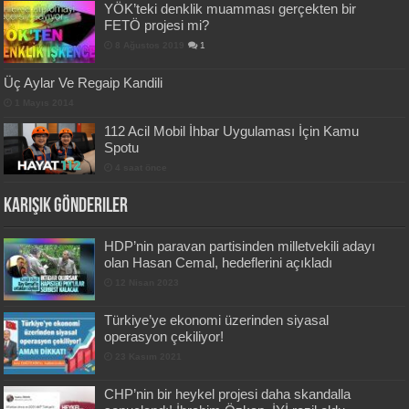
YÖK’teki denklik muamması gerçekten bir
FETÖ projesi mi?
8 Ağustos 2019
1
Üç Aylar Ve Regaip Kandili
1 Mayıs 2014
112 Acil Mobil İhbar Uygulaması İçin Kamu
Spotu
4 saat önce
Karışık Gönderiler
HDP’nin paravan partisinden milletvekili adayı
olan Hasan Cemal, hedeflerini açıkladı
12 Nisan 2023
Türkiye’ye ekonomi üzerinden siyasal
operasyon çekiliyor!
23 Kasım 2021
CHP’nin bir heykel projesi daha skandalla