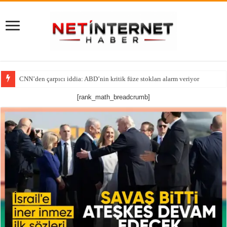
CNN’den çarpıcı iddia: ABD’nin kritik füze stokları alarm veriyor
Tutsak Edilen Bir Ruhun Yeniden Diriliş Hikayesi!
[rank_math_breadcrumb]