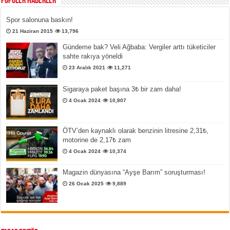
Popüler Haberler
Spor salonuna baskın!
21 Haziran 2015
13,796
Gündeme bak? Veli Ağbaba: Vergiler arttı tüketiciler
sahte rakıya yöneldi
23 Aralık 2021
11,271
Sigaraya paket başına 3₺ bir zam daha!
4 Ocak 2024
10,807
ÖTV’den kaynaklı olarak benzinin litresine 2,31₺,
motorine de 2,17₺ zam
4 Ocak 2024
10,374
Magazin dünyasına “Ayşe Barım” soruşturması!
26 Ocak 2025
9,889