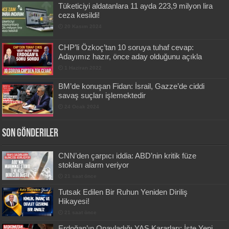
Tüketiciyi aldatanlara 11 ayda 223,9 milyon lira
ceza kesildi!
20 Kasım 2024
CHP’li Özkoç’tan 10 soruya tuhaf cevap:
Adayımız hazır, önce aday olduğunu açıkla
1 Haziran 2022
BM’de konuşan Fidan: İsrail, Gazze’de ciddi
savaş suçları işlemektedir
24 Ocak 2024
Son Gönderiler
CNN’den çarpıcı iddia: ABD’nin kritik füze
stokları alarm veriyor
21 saat önce
Tutsak Edilen Bir Ruhun Yeniden Diriliş
Hikayesi!
21 saat önce
Erdoğan’ın Onayladığı YAŞ Kararları: İşte Yeni