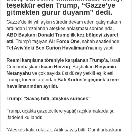
teşekkür eden Trump, “Gazze’ye
gitmekten gurur duyarım” dedi.
Gazze’de iki yılı aşkın süredir devam eden çatışmaların
ardından imzalanan ateşkes anlaşması sonrasında,
ABD Başkanı Donald Trump ilk kez bölgeyi ziyaret
etti
. Trump’ı taşıyan
Air Force One
, sabah saatlerinde
Tel Aviv’deki Ben Gurion Havalimanı’na
iniş yaptı.
Resmi karşılama töreniyle karşılanan Trump’a
, İsrail
Cumhurbaşkanı
Isaac Herzog
, Başbakan
Binyamin
Netanyahu
ve çok sayıda üst düzey yetkili eşlik etti.
Trump, törenin ardından
Batı Kudüs’e geçmek üzere
havalimanından ayrıldı.
Trump: “Savaş bitti, ateşkes sürecek”
Trump, uçakta gazetecilere yaptığı açıklamalarda şu
ifadeleri kullandı:
“Ateşkes kalıcı olacak. Artık savaş bitti. Cumhurbaşkanı