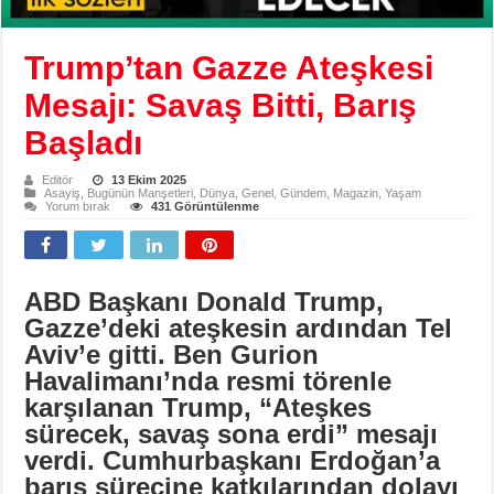
Trump’tan Gazze Ateşkesi
Mesajı: Savaş Bitti, Barış
Başladı
Editör
13 Ekim 2025
Asayiş
,
Bugünün Manşetleri
,
Dünya
,
Genel
,
Gündem
,
Magazin
,
Yaşam
Yorum bırak
431 Görüntülenme
ABD Başkanı Donald Trump,
Gazze’deki ateşkesin ardından Tel
Aviv’e gitti. Ben Gurion
Havalimanı’nda resmi törenle
karşılanan Trump, “Ateşkes
sürecek, savaş sona erdi” mesajı
verdi. Cumhurbaşkanı Erdoğan’a
barış sürecine katkılarından dolayı