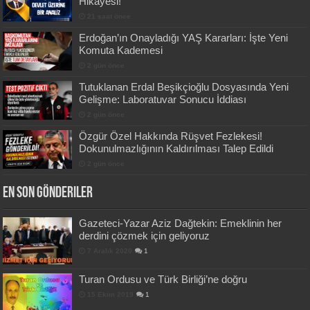
Hikayesi!
21 saat önce
Erdoğan’ın Onayladığı YAŞ Kararları: İşte Yeni
Komuta Kademesi
2 gün önce
Tutuklanan Erdal Beşikçioğlu Dosyasında Yeni
Gelişme: Laboratuvar Sonucu İddiası
2 gün önce
Özgür Özel Hakkında Rüşvet Fezlekesi!
Dokunulmazlığının Kaldırılması Talep Edildi
2 gün önce
En Son Gönderiler
Gazeteci-Yazar Aziz Dağtekin: Emeklinin her
derdini çözmek için geliyoruz
7 Aralık 2020
1
Turan Ordusu ve Türk Birliği’ne doğru
15 Ekim 2019
1