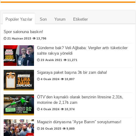
Popüler Yazılar
Son
Yorum
Etiketler
Spor salonuna baskın!
21 Haziran 2015
13,796
Gündeme bak? Veli Ağbaba: Vergiler arttı tüketiciler
sahte rakıya yöneldi
23 Aralık 2021
11,271
Sigaraya paket başına 3₺ bir zam daha!
4 Ocak 2024
10,807
ÖTV’den kaynaklı olarak benzinin litresine 2,31₺,
motorine de 2,17₺ zam
4 Ocak 2024
10,374
Magazin dünyasına “Ayşe Barım” soruşturması!
26 Ocak 2025
9,889