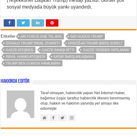
(Teşekkürler Başkan Trump) mesajı yazıldı. Görsel şov
sosyal medyada büyük yankı uyandırdı.
Etiketler
AIR FORCE ONE TEL AVIV
BATI KUDÜS TRUMP
DONALD TRUMP İSRAIL ZIYARETI
ERDOĞAN TRUMP BARIŞ SÜRECI
GAZZE ATEŞKESI
GAZZE SAVAŞI BITTI
GAZZE YENIDEN YAPILANMA
İSRAIL HAMAS ATEŞKESI
KATAR BARIŞ ANLAŞMASI
TRUMP BEN GURION HAVALIMANI
Hakkında Editör
Taraf olmayan, habercilik yapan Net İnternet Haber,
bağımsız özgür, tarafsız habercilik ilkesini benimsemiş
olup, hakkın ve haklının yanında yer almayı ilke
edinmiştir.