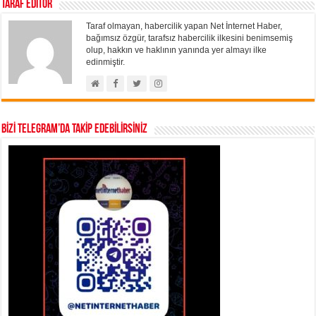
Taraf Editör
Taraf olmayan, habercilik yapan Net İnternet Haber,
bağımsız özgür, tarafsız habercilik ilkesini benimsemiş
olup, hakkın ve haklının yanında yer almayı ilke
edinmiştir.
BİZİ TELEGRAM’DA TAKİP EDEBİLİRSİNİZ