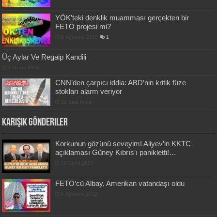
YÖK’teki denklik muamması gerçekten bir
FETÖ projesi mi?
8 Ağustos 2019
1
Üç Aylar Ve Regaip Kandili
1 Mayıs 2014
CNN’den çarpıcı iddia: ABD’nin kritik füze
stokları alarm veriyor
21 saat önce
Karışık Gönderiler
Korkunun gözünü seveyim! Aliyev’in KKTC
açıklaması Güney Kıbrıs’ı panikletti!…
10 Eylül 2023
FETÖ’cü Albay, Amerikan vatandaşı oldu
6 Ağustos 2022