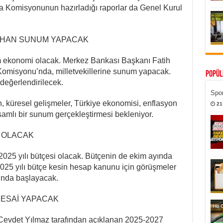
 Komisyonunun hazırladığı raporlar da Genel Kurul
AHAN SUNUM YAPACAK
m ekonomi olacak. Merkez Bankası Başkanı Fatih
omisyonu’nda, milletvekillerine sunum yapacak.
Popül
eğerlendirilecek.
Spor
 küresel gelişmeler, Türkiye ekonomisi, enflasyon
21
samlı bir sunum gerçekleştirmesi bekleniyor.
E OLACAK
2025 yılı bütçesi olacak. Bütçenin de ekim ayında
2025 yılı bütçe kesin hesap kanunu için görüşmeler
’nda başlayacak.
MESAİ YAPACAK
Cevdet Yılmaz tarafından açıklanan 2025-2027