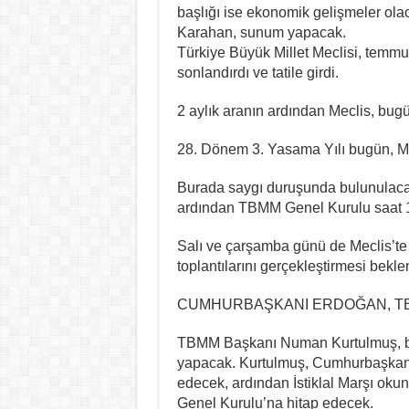
başlığı ise ekonomik gelişmeler o
Karahan, sunum yapacak.
Türkiye Büyük Millet Meclisi, temm
sonlandırdı ve tatile girdi.
2 aylık aranın ardından Meclis, bu
28. Dönem 3. Yasama Yılı bugün, Me
Burada saygı duruşunda bulunulacak 
ardından TBMM Genel Kurulu saat 15
Salı ve çarşamba günü de Meclis’te 
toplantılarını gerçekleştirmesi bekle
CUMHURBAŞKANI ERDOĞAN, TB
TBMM Başkanı Numan Kurtulmuş, bi
yapacak. Kurtulmuş, Cumhurbaşkanı
edecek, ardından İstiklal Marşı o
Genel Kurulu’na hitap edecek.