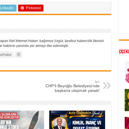
LinkedIn
Pinterest
apan Net İnternet Haber, bağımsız özgür, tarafsız habercilik ilkesini
 haklının yanında yer almayı ilke edinmiştir.
ÇİÇEKL
ethabe
İleri
CHP’li Beyoğlu Belediyesi’nde
başkana ulaşmak yasak!