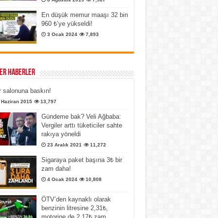
En düşük memur maaşı 32 bin
960 ₺’ye yükseldi!
3 Ocak 2024
7,893
er Haberler
 salonuna baskın!
 Haziran 2015
13,797
Gündeme bak? Veli Ağbaba:
Vergiler arttı tüketiciler sahte
rakıya yöneldi
23 Aralık 2021
11,272
Sigaraya paket başına 3₺ bir
zam daha!
4 Ocak 2024
10,808
ÖTV’den kaynaklı olarak
benzinin litresine 2,31₺,
motorine de 2,17₺ zam