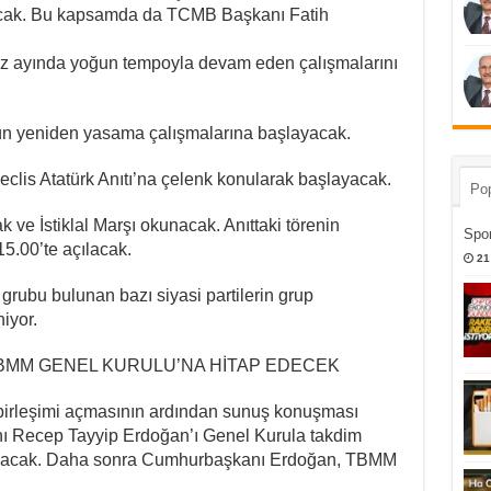
lacak. Bu kapsamda da TCMB Başkanı Fatih
uz ayında yoğun tempoyla devam eden çalışmalarını
gün yeniden yasama çalışmalarına başlayacak.
clis Atatürk Anıtı’na çelenk konularak başlayacak.
Pop
ve İstiklal Marşı okunacak. Anıttaki törenin
Spor
.00’te açılacak.
21
grubu bulunan bazı siyasi partilerin grup
niyor.
MM GENEL KURULU’NA HİTAP EDECEK
rleşimi açmasının ardından sunuş konuşması
 Recep Tayyip Erdoğan’ı Genel Kurula takdim
kunacak. Daha sonra Cumhurbaşkanı Erdoğan, TBMM