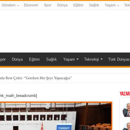
Gündem
Ekonomi
Spor
Dünya
Eğitim
Sağlık
Yaşam
Tek
por
Dünya
Eğitim
Sağlık
Yaşam
Teknoloji
Türk Dünyas
da Rest Çekti: “Gereken Her Şeyi Yapacağız”
YAZAR
ank_math_breadcrumb]