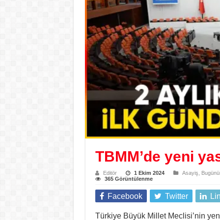
TBMM’de yeni yas
Editör
1 Ekim 2024
Asayiş
,
Bugünün
365 Görüntülenme
Facebook
Twitter
Li
Türkiye Büyük Millet Meclisi’nin ye