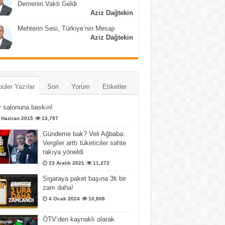
Demenin Vakti Geldi
Aziz Dağtekin
Mehterin Sesi, Türkiye’nin Mesajı
Aziz Dağtekin
üler Yazılar
Son
Yorum
Etiketler
 salonuna baskın!
 Haziran 2015
13,797
Gündeme bak? Veli Ağbaba:
Vergiler arttı tüketiciler sahte
rakıya yöneldi
23 Aralık 2021
11,272
Sigaraya paket başına 3₺ bir
zam daha!
4 Ocak 2024
10,808
ÖTV’den kaynaklı olarak