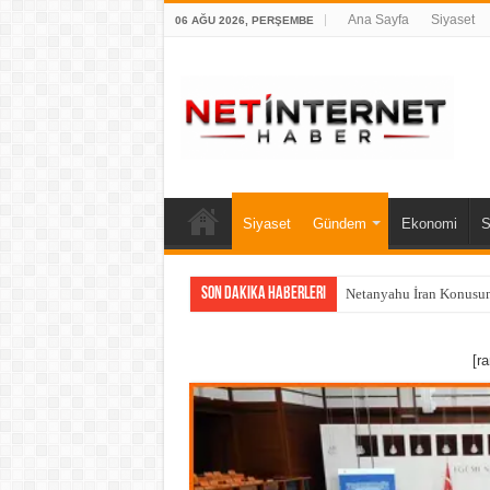
Ana Sayfa
Siyaset
06 AĞU 2026, PERŞEMBE
Siyaset
Gündem
Ekonomi
S
Son Dakika Haberleri
Netanyahu İran Konusun
[r