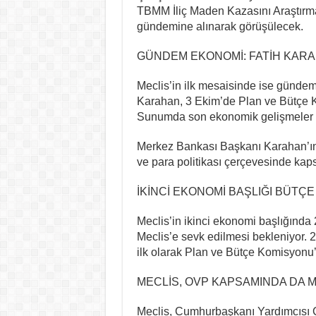
TBMM İliç Maden Kazasını Araştırma
gündemine alınarak görüşülecek.
GÜNDEM EKONOMİ: FATİH KAR
Meclis’in ilk mesaisinde ise günde
Karahan, 3 Ekim’de Plan ve Bütçe K
Sunumda son ekonomik gelişmeler d
Merkez Bankası Başkanı Karahan’ın,
ve para politikası çerçevesinde kap
İKİNCİ EKONOMİ BAŞLIĞI BÜTÇ
Meclis’in ikinci ekonomi başlığında 
Meclis’e sevk edilmesi bekleniyor. 
ilk olarak Plan ve Bütçe Komisyonu
MECLİS, OVP KAPSAMINDA DA 
Meclis, Cumhurbaşkanı Yardımcısı 