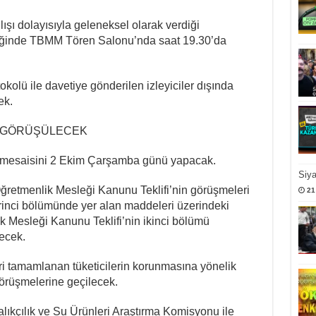
lışı dolayısıyla geleneksel olarak verdiği
liğinde TBMM Tören Salonu’nda saat 19.30’da
okolü ile davetiye gönderilen izleyiciler dışında
ek.
Tİ GÖRÜŞÜLECEK
lk mesaisini 2 Ekim Çarşamba günü yapacak.
Siy
ğretmenlik Mesleği Kanunu Teklifi’nin görüşmeleri
21
rinci bölümünde yer alan maddeleri üzerindeki
Mesleği Kanunu Teklifi’nin ikinci bölümü
lecek.
 tamamlanan tüketicilerin korunmasına yönelik
 görüşmelerine geçilecek.
kçılık ve Su Ürünleri Araştırma Komisyonu ile