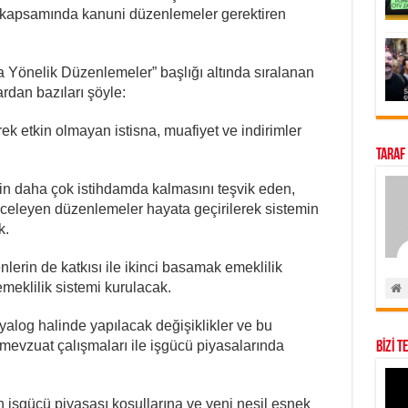
kapsamında kanuni düzenlemeler gerektiren
 Yönelik Düzenlemeler” başlığı altında sıralanan
dan bazıları şöyle:
ek etkin olmayan istisna, muafiyet ve indirimler
Taraf
rin daha çok istihdamda kalmasını teşvik eden,
nceleyen düzenlemeler hayata geçirilerek sistemin
k.
lerin de katkısı ile ikinci basamak emeklilik
eklilik sistemi kurulacak.
iyalog halinde yapılacak değişiklikler ve bu
l mevzuat çalışmaları ile işgücü piyasalarında
BİZİ T
 işgücü piyasası koşullarına ve yeni nesil esnek