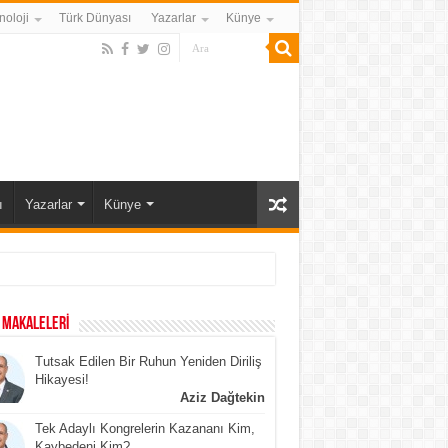
noloji
Türk Dünyası
Yazarlar
Künye
ı
Yazarlar
Künye
 MAKALELERİ
Tutsak Edilen Bir Ruhun Yeniden Diriliş
Hikayesi!
Aziz Dağtekin
Tek Adaylı Kongrelerin Kazananı Kim,
Kaybedeni Kim?