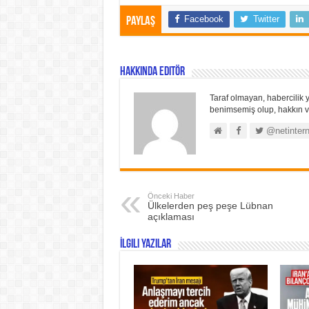
Facebook
Twitter
Paylaş
Hakkında Editör
Taraf olmayan, habercilik y
benimsemiş olup, hakkın ve
@netintern
Önceki Haber
Ülkelerden peş peşe Lübnan
açıklaması
İlgili Yazılar