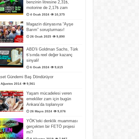
benzinin litresine 2,31₺,
motorine de 2,17₺ zam
4 Ocak 2024
10,375
Magazin dünyasına “Ayşe
Barım” soruşturması!
26 Ocak 2025
9,890
ABD’li Goldman Sachs, Türk
₺’sında reel değer kazanç
sinyali!
6 Ocak 2024
9,615
aset Gündemi Baş Döndürüyor
 Ağustos 2014
9,561
Yaşam mücadelesi veren
emekliler zam için bugün
Ankara’da toplanıyor
26 Mayıs 2024
9,076
YÖK’teki denklik muamması
gerçekten bir FETÖ projesi
mi?
8 Ağustos 2019
7,987