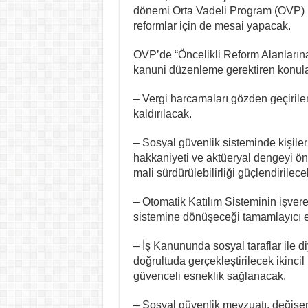
dönemi Orta Vadeli Program (OVP) 
reformlar için de mesai yapacak.
OVP’de “Öncelikli Reform Alanlarına
kanuni düzenleme gerektiren konular
– Vergi harcamaları gözden geçiriler
kaldırılacak.
– Sosyal güvenlik sisteminde kişile
hakkaniyeti ve aktüeryal dengeyi ö
mali sürdürülebilirliği güçlendirilece
– Otomatik Katılım Sisteminin işveren
sistemine dönüşeceği tamamlayıcı em
– İş Kanununda sosyal taraflar ile d
doğrultuda gerçekleştirilecek ikinci
güvenceli esneklik sağlanacak.
– Sosyal güvenlik mevzuatı, değişen