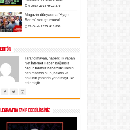
4 Ocak 2024
10,375
Magazin dünyasına “Ayşe
Barım” soruşturması!
26 Ocak 2025
9,890
 Editör
Taraf olmayan, habercilik yapan
Net İnternet Haber, bağımsız
özgür, tarafsız habercilik ilkesini
benimsemiş olup, hakkın ve
haklının yanında yer almayı ilke
edinmiştir.
ELEGRAM’DA TAKİP EDEBİLİRSİNİZ