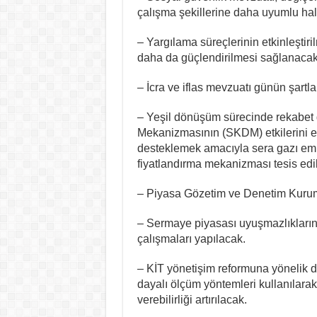
çalışma şekillerine daha uyumlu hale
– Yargılama süreçlerinin etkinleştir
daha da güçlendirilmesi sağlanacak
– İcra ve iflas mevzuatı günün şartl
– Yeşil dönüşüm sürecinde rekabe
Mekanizmasının (SKDM) etkilerini e
desteklemek amacıyla sera gazı emi
fiyatlandırma mekanizması tesis edi
– Piyasa Gözetim ve Denetim Kurum
– Sermaye piyasası uyuşmazlıklarınd
çalışmaları yapılacak.
– KİT yönetişim reformuna yönelik 
dayalı ölçüm yöntemleri kullanılara
verebilirliği artırılacak.