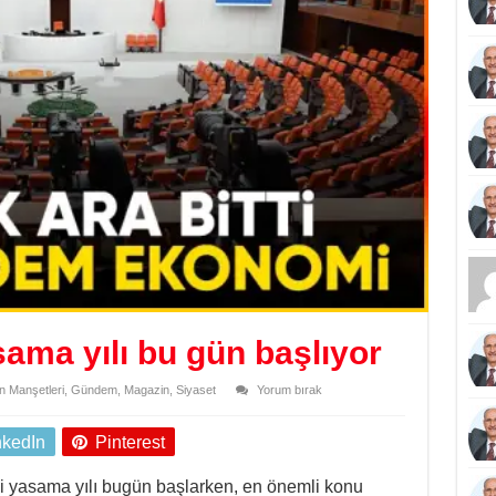
ama yılı bu gün başlıyor
 Manşetleri
,
Gündem
,
Magazin
,
Siyaset
Yorum bırak
nkedIn
Pinterest
ni yasama yılı bugün başlarken, en önemli konu