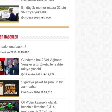
En düşük memur maaşı 32 bin
960 ₺’ye yükseldi!
3 Ocak 2024
7,900
er Haberler
 salonuna baskın!
 Haziran 2015
13,802
Gündeme bak? Veli Ağbaba:
Vergiler arttı tüketiciler sahte
rakıya yöneldi
23 Aralık 2021
11,278
Sigaraya paket başına 3₺ bir
zam daha!
4 Ocak 2024
10,818
ÖTV’den kaynaklı olarak
benzinin litresine 2,31₺,
motorine de 2,17₺ zam