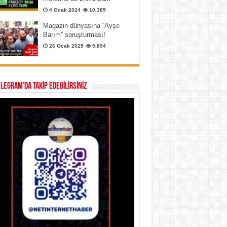
4 Ocak 2024
10,385
Magazin dünyasına “Ayşe
Barım” soruşturması!
26 Ocak 2025
9,894
ELEGRAM’DA TAKİP EDEBİLİRSİNİZ