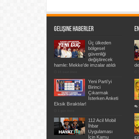
Gelişine Haberler
En
Üç ülkeden
bölgesel
güvenliği
değiştirecek
hamle: Mekke’de imzalar atıldı
de
15 saat önce
Yeni Parti’yi
Birinci
Çıkarmak
İsterken Anketi
Eksik Bıraktılar!
1 gün önce
112 Acil Mobil
İhbar
Uygulaması
İçin Kamu
FE