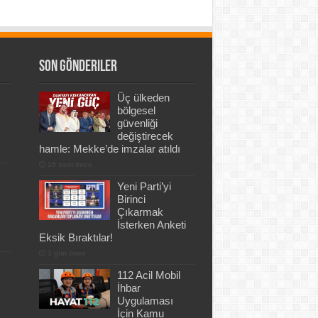
Son Gönderiler
Üç ülkeden
bölgesel
güvenliği
değiştirecek
hamle: Mekke’de imzalar atıldı
15 saat önce
Yeni Parti’yi
Birinci
Çıkarmak
İsterken Anketi
Eksik Bıraktılar!
1 gün önce
112 Acil Mobil
İhbar
Uygulaması
İçin Kamu