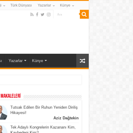
i
Türk Dünyası
Yazarlar
Künye
ı
Yazarlar
Künye
 MAKALELERİ
Tutsak Edilen Bir Ruhun Yeniden Diriliş
Hikayesi!
Aziz Dağtekin
Tek Adaylı Kongrelerin Kazananı Kim,
Kaybedeni Kim?