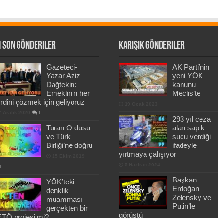
 Son Gönderiler
Karışık Gönderiler
Gazeteci-
AK Parti’nin
Yazar Aziz
yeni YÖK
Dağtekin:
kanunu
Emeklinin her
Meclis’te
rdini çözmek için geliyoruz
19 Ocak 2023
7 Aralık 2020
1
293 yıl ceza
Turan Ordusu
alan sapık
ve Türk
sucu verdiği
Birliği’ne doğru
ifadeyle
yırtmaya çalışıyor
15 Ekim 2019
5 Haziran 2024
1
Başkan
YÖK’teki
Erdoğan,
denklik
Zelensky ve
muamması
Putin’le
gerçekten bir
görüştü
TÖ projesi mi?