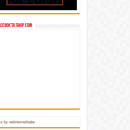
acebok’ta takip edin
s by netinternethabe