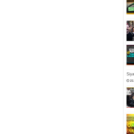
Siy
21