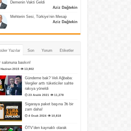
Demenin Vakti Geldi
Aziz Dağtekin
Mehterin Sesi, Türkiye’nin Mesajı
Aziz Dağtekin
üler Yazılar
Son
Yorum
Etiketler
 salonuna baskın!
 Haziran 2015
13,802
Gündeme bak? Veli Ağbaba:
Vergiler arttı tüketiciler sahte
rakıya yöneldi
23 Aralık 2021
11,278
Sigaraya paket başına 3₺ bir
zam daha!
4 Ocak 2024
10,818
ÖTV’den kaynaklı olarak