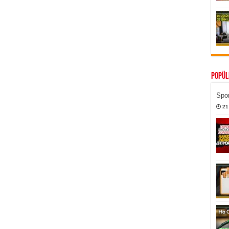
Popül
Spor
21