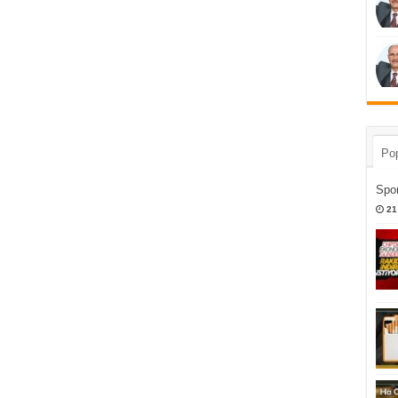
Pop
Spor
21