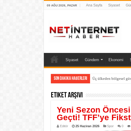
Ana Sayfa
Siyaset
Gü
09 AĞU 2026, PAZAR
Siyaset
Gündem
Ekonomi
Son Dakika Haberleri
Üç ülkeden bölgesel güv
Etiket Arşivi
Yeni Sezon Öncesi
Geçti! TFF’ye Fiks
Editör
25 Haziran 2026
Spor
0