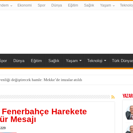
ndem
Ekonomi
Spor
Dünya
Eğitim
Sağlık
Yaşam
Teknoloj
Spor
Dünya
Eğitim
Sağlık
Yaşam
Teknoloji
Türk Dünyas
enliği değiştirecek hamle: Mekke’de imzalar atıldı
YAZAR
 Fenerbahçe Harekete
tür Mesajı
229