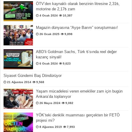
ÖTV’den kaynaklı olarak benzinin litresine 2,31₺,
motorine de 2,17₺ zam
4 Ocak 2024
10,387
Magazin dünyasına “Ayşe Barım” soruşturması!
26 Ocak 2025
9,898
ABD’li Goldman Sachs, Türk ₺’sında reel değer
kazanç sinyali!
6 Ocak 2024
9,623
Siyaset Gündemi Baş Döndürüyor
21 Ağustos 2014
9,568
Yaşam mücadelesi veren emekliler zam için bugün
Ankara’da toplanıyor
26 Mayıs 2024
9,082
YÖK’teki denklik muamması gerçekten bir FETÖ
projesi mi?
8 Ağustos 2019
7,993