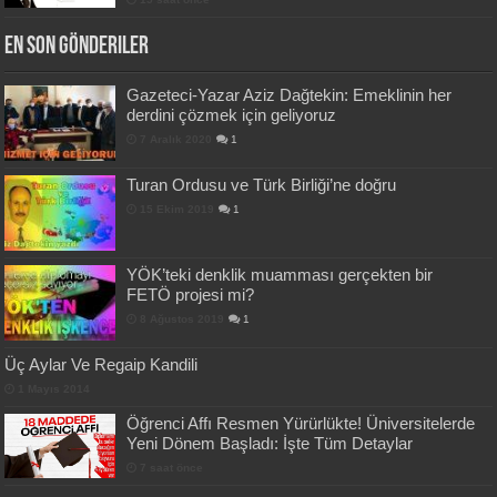
En Son Gönderiler
Gazeteci-Yazar Aziz Dağtekin: Emeklinin her
derdini çözmek için geliyoruz
7 Aralık 2020
1
Turan Ordusu ve Türk Birliği’ne doğru
15 Ekim 2019
1
YÖK’teki denklik muamması gerçekten bir
FETÖ projesi mi?
8 Ağustos 2019
1
Üç Aylar Ve Regaip Kandili
1 Mayıs 2014
Öğrenci Affı Resmen Yürürlükte! Üniversitelerde
Yeni Dönem Başladı: İşte Tüm Detaylar
7 saat önce