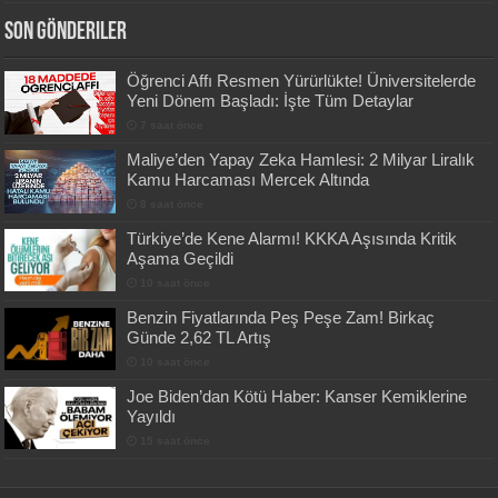
Son Gönderiler
Öğrenci Affı Resmen Yürürlükte! Üniversitelerde
Yeni Dönem Başladı: İşte Tüm Detaylar
7 saat önce
Maliye’den Yapay Zeka Hamlesi: 2 Milyar Liralık
Kamu Harcaması Mercek Altında
8 saat önce
Türkiye’de Kene Alarmı! KKKA Aşısında Kritik
Aşama Geçildi
10 saat önce
Benzin Fiyatlarında Peş Peşe Zam! Birkaç
Günde 2,62 TL Artış
10 saat önce
Joe Biden’dan Kötü Haber: Kanser Kemiklerine
Yayıldı
15 saat önce