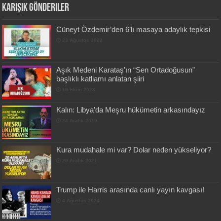
Karışık Gönderiler
Cüneyt Özdemir’den 6’lı masaya adaylık tepkisi
23 Ağustos 2022
Aşık Medeni Karataş’ın “Sen Ortadoğusun”
başlıklı katliamı anlatan şiiri
19 Ekim 2023
Kalın: Libya’da Meşru hükümetin arkasındayız
24 Aralık 2019
Kura mudahale mi var? Dolar neden yükseliyor?
29 Aralık 2021
Trump ile Harris arasında canlı yayın kavgası!
4 Ağustos 2024