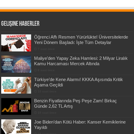
Gelişine Haberler
Öğrenci Affı Resmen Yürürlükte! Üniversitelerde
Yeni Dönem Başladı: İşte Tüm Detaylar
7 saat önce
Maliye’den Yapay Zeka Hamlesi: 2 Milyar Liralık
Kamu Harcaması Mercek Altında
8 saat önce
Türkiye’de Kene Alarmı! KKKA Aşısında Kritik
Aşama Geçildi
10 saat önce
Benzin Fiyatlarında Peş Peşe Zam! Birkaç
Günde 2,62 TL Artış
10 saat önce
Joe Biden’dan Kötü Haber: Kanser Kemiklerine
Yayıldı
15 saat önce