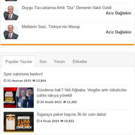
Duygu Tüccarlarına Artık “Dur” Demenin Vakti Geldi
Aziz Dağtekin
Mehterin Sesi, Türkiye’nin Mesajı
Aziz Dağtekin
Popüler Yazılar
Son
Yorum
Etiketler
Spor salonuna baskın!
21 Haziran 2015
13,804
Gündeme bak? Veli Ağbaba: Vergiler arttı tüketiciler
sahte rakıya yöneldi
23 Aralık 2021
11,282
Sigaraya paket başına 3₺ bir zam daha!
4 Ocak 2024
10,822