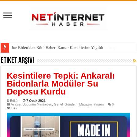
Joe Biden’dan Kötü Haber: Kanser Kemiklerine Yayıldı
Etiket Arşivi
Kesintilere Tepki: Ankaralı
Bidonlarla Modüler Su
Deposu Kurdu
Editör
7 Ocak 2026
Asayiş
,
Bugünün Manşetleri
,
Genel
,
Gündem
,
Magazin
,
Yaşam
0
136