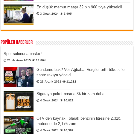
En düşük memur maaşı 32 bin 960 ₺’ye yükseldi!
3 Ocak 2024
7,905
Popüler Haberler
Spor salonuna baskın!
21 Haziran 2015
13,804
Gündeme bak? Veli Ağbaba: Vergiler arttı tüketiciler
sahte rakıya yöneldi
23 Aralık 2021
11,282
Sigaraya paket başına 3₺ bir zam daha!
4 Ocak 2024
10,822
ÖTV’den kaynaklı olarak benzinin litresine 2,31₺,
motorine de 2,17₺ zam
4 Ocak 2024
10,387