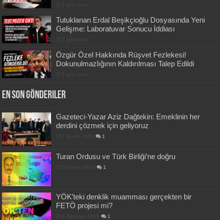
2 gün önce
Tutuklanan Erdal Beşikçioğlu Dosyasında Yeni
Gelişme: Laboratuvar Sonucu İddiası
2 gün önce
Özgür Özel Hakkında Rüşvet Fezlekesi!
Dokunulmazlığının Kaldırılması Talep Edildi
2 gün önce
En Son Gönderiler
Gazeteci-Yazar Aziz Dağtekin: Emeklinin her
derdini çözmek için geliyoruz
7 Aralık 2020
1
Turan Ordusu ve Türk Birliği’ne doğru
15 Ekim 2019
1
YÖK’teki denklik muamması gerçekten bir
FETÖ projesi mi?
8 Ağustos 2019
1