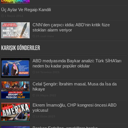
Üç Aylar Ve Regaip Kandili
1 Mayıs 2014
CNN’den çarpıcı iddia: ABD’nin kritik füze
stokları alarm veriyor
23 saat önce
Karışık Gönderiler
ABD medyasında Baykar analizi: Türk SİHA’ları
neden bu kadar popüler oldular
24 Temmuz 2023
Celal Şengör: İbrahim masal, Musa da İsa da
hikaye
24 Mayıs 2022
Ekrem İmamoğlu, CHP kongresi öncesi ABD
yolcusu!
14 Ekim 2023