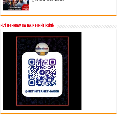
26 Ocak 2025
9,889
BİZİ TELEGRAM’DA TAKİP EDEBİLİRSİNİZ