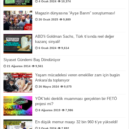
4 Ocak 2024
10,374
Magazin dünyasına “Ayşe Barım” soruşturması!
26 Ocak 2025
9,889
ABD’li Goldman Sachs, Türk ₺’sında reel değer
kazanç sinyali!
6 Ocak 2024
9,614
Siyaset Gündemi Baş Döndürüyor
21 Ağustos 2014
9,561
Yaşam mücadelesi veren emekliler zam için bugün
Ankara’da toplanıyor
26 Mayıs 2024
9,075
YÖK’teki denklik muamması gerçekten bir FETÖ
projesi mi?
8 Ağustos 2019
7,986
En düşük memur maaşı 32 bin 960 ₺’ye yükseldi!
3 Ocak 2024
7,892