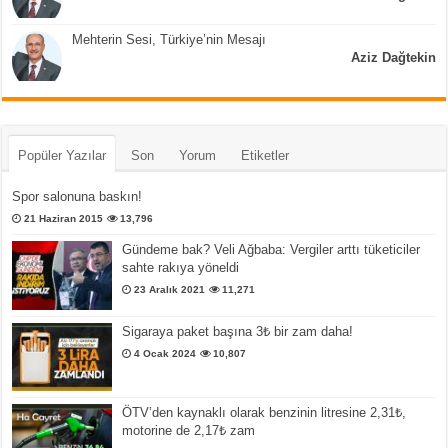
Mehterin Sesi, Türkiye’nin Mesajı
Aziz Dağtekin
Popüler Yazılar
Son
Yorum
Etiketler
Spor salonuna baskın!
21 Haziran 2015
13,796
Gündeme bak? Veli Ağbaba: Vergiler arttı tüketiciler
sahte rakıya yöneldi
23 Aralık 2021
11,271
Sigaraya paket başına 3₺ bir zam daha!
4 Ocak 2024
10,807
ÖTV’den kaynaklı olarak benzinin litresine 2,31₺,
motorine de 2,17₺ zam