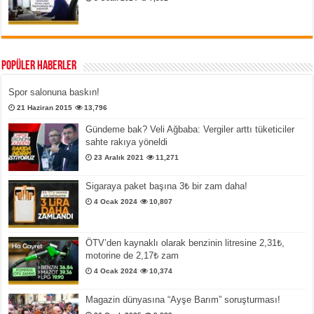
Popüler Haberler
Spor salonuna baskın!
21 Haziran 2015
13,796
Gündeme bak? Veli Ağbaba: Vergiler arttı tüketiciler
sahte rakıya yöneldi
23 Aralık 2021
11,271
Sigaraya paket başına 3₺ bir zam daha!
4 Ocak 2024
10,807
ÖTV’den kaynaklı olarak benzinin litresine 2,31₺,
motorine de 2,17₺ zam
4 Ocak 2024
10,374
Magazin dünyasına “Ayşe Barım” soruşturması!