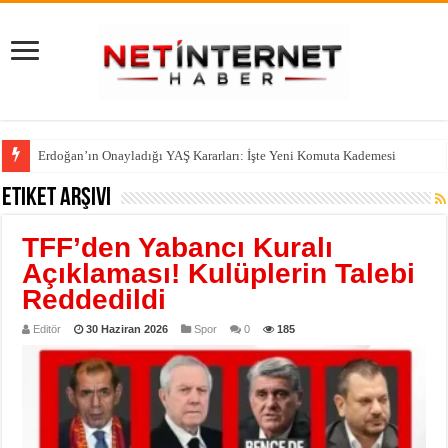
Tutuklanan Erdal Beşikçioğlu Dosyasında Yeni Gelişme: Laboratuvar Sonu
Etiket Arşivi
TFF’den Yabancı Kuralı
Açıklaması! Kulüplerin Talebi
Reddedildi
Editör
30 Haziran 2026
Spor
0
185