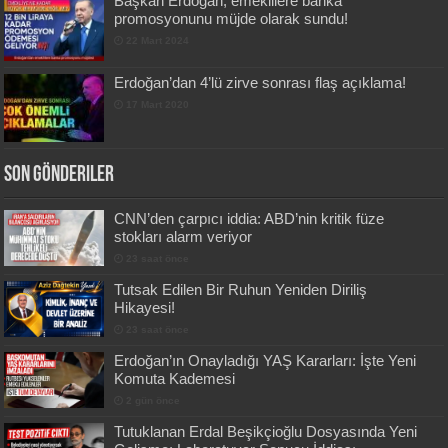
Başkan Erdoğan, emeklilere banka
promosyonunu müjde olarak sundu!
22 Mart 2024
Erdoğan’dan 4’lü zirve sonrası flaş açıklama!
17 Mart 2020
Son Gönderiler
CNN’den çarpıcı iddia: ABD’nin kritik füze
stokları alarm veriyor
23 saat önce
Tutsak Edilen Bir Ruhun Yeniden Diriliş
Hikayesi!
23 saat önce
Erdoğan’ın Onayladığı YAŞ Kararları: İşte Yeni
Komuta Kademesi
2 gün önce
Tutuklanan Erdal Beşikçioğlu Dosyasında Yeni