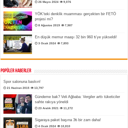
26 Mayıs 2024
9,076
YÖK’teki denklik muamması gerçekten bir FETÖ
projesi mi?
8 Ağustos 2019
7,987
En düşük memur maaşı 32 bin 960 ₺’ye yükseldi!
3 Ocak 2024
7,893
Popüler Haberler
Spor salonuna baskın!
21 Haziran 2015
13,797
Gündeme bak? Veli Ağbaba: Vergiler arttı tüketiciler
sahte rakıya yöneldi
23 Aralık 2021
11,272
Sigaraya paket başına 3₺ bir zam daha!
4 Ocak 2024
10,810