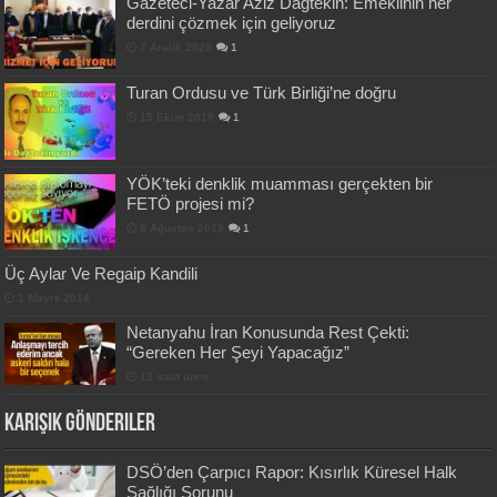
Gazeteci-Yazar Aziz Dağtekin: Emeklinin her
derdini çözmek için geliyoruz
7 Aralık 2020
1
Turan Ordusu ve Türk Birliği’ne doğru
15 Ekim 2019
1
YÖK’teki denklik muamması gerçekten bir
FETÖ projesi mi?
8 Ağustos 2019
1
Üç Aylar Ve Regaip Kandili
1 Mayıs 2014
Netanyahu İran Konusunda Rest Çekti:
“Gereken Her Şeyi Yapacağız”
13 saat önce
Karışık Gönderiler
DSÖ’den Çarpıcı Rapor: Kısırlık Küresel Halk
Sağlığı Sorunu