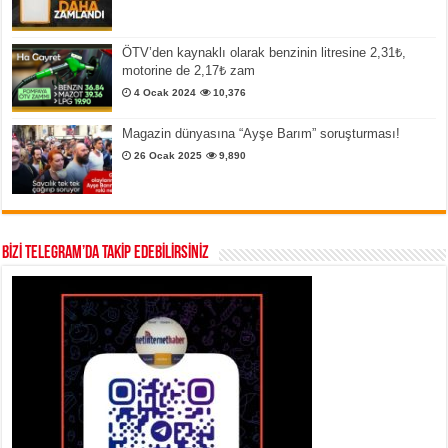
ÖTV’den kaynaklı olarak benzinin litresine 2,31₺,
motorine de 2,17₺ zam
4 Ocak 2024
10,376
Magazin dünyasına “Ayşe Barım” soruşturması!
26 Ocak 2025
9,890
BİZİ TELEGRAM’DA TAKİP EDEBİLİRSİNİZ