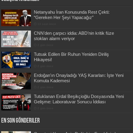
Netanyahu İran Konusunda Rest Çekti:
“Gereken Her Şeyi Yapacağız”
13 saat önce
CNN’den çarpıcı iddia: ABD’nin kritik füze
stokları alarm veriyor
2 gün önce
Tutsak Edilen Bir Ruhun Yeniden Diriliş
Hikayesi!
2 gün önce
Erdoğan’ın Onayladığı YAŞ Kararları: İşte Yeni
Komuta Kademesi
2 gün önce
Tutuklanan Erdal Beşikçioğlu Dosyasında Yeni
Gelişme: Laboratuvar Sonucu İddiası
2 gün önce
En Son Gönderiler