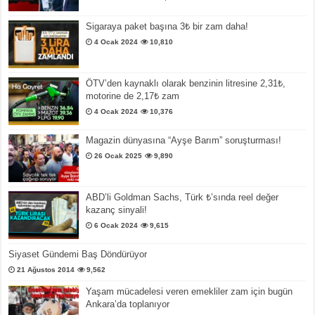
Sigaraya paket başına 3₺ bir zam daha!
4 Ocak 2024
10,810
ÖTV’den kaynaklı olarak benzinin litresine 2,31₺,
motorine de 2,17₺ zam
4 Ocak 2024
10,376
Magazin dünyasına “Ayşe Barım” soruşturması!
26 Ocak 2025
9,890
ABD’li Goldman Sachs, Türk ₺’sında reel değer
kazanç sinyali!
6 Ocak 2024
9,615
Siyaset Gündemi Baş Döndürüyor
21 Ağustos 2014
9,562
Yaşam mücadelesi veren emekliler zam için bugün
Ankara’da toplanıyor