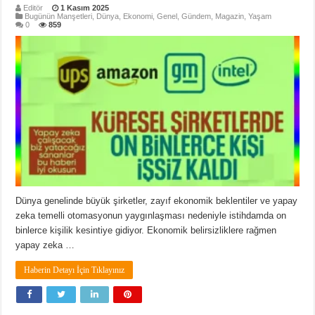
Editör
1 Kasım 2025
Bugünün Manşetleri
,
Dünya
,
Ekonomi
,
Genel
,
Gündem
,
Magazin
,
Yaşam
0
859
Dünya genelinde büyük şirketler, zayıf ekonomik beklentiler ve yapay
zeka temelli otomasyonun yaygınlaşması nedeniyle istihdamda on
binlerce kişilik kesintiye gidiyor. Ekonomik belirsizliklere rağmen
yapay zeka …
Haberin Detayı İçin Tıklayınız