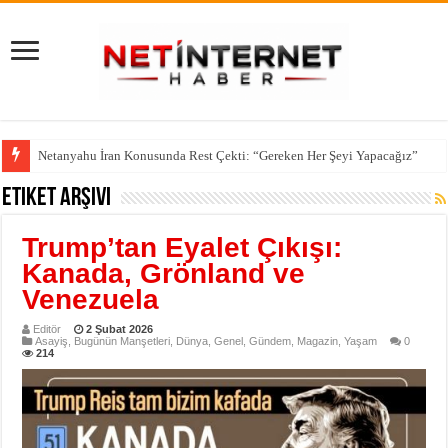
Netanyahu İran Konusunda Rest Çekti: “Gereken Her Şeyi Yapacağız”
Etiket Arşivi
Trump’tan Eyalet Çıkışı:
Kanada, Grönland ve
Venezuela
Editör
2 Şubat 2026
Asayiş
,
Bugünün Manşetleri
,
Dünya
,
Genel
,
Gündem
,
Magazin
,
Yaşam
0
214