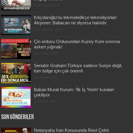
28 Kasım 2025
Kılıçdaroğlu’nu tekmeledikçe tekmeliyorlar!
Akşener: Babacan ne diyorsa haklıdır
27 Ağustos 2023
Çin ordusu Ordusundan Kuzey Kore sınırına
askeri yığınak!
27 Nisan 2020
Senatör Graham:Türkiye sadece Suriye değil,
tüm bölge için çok önemli
22 Eylül 2019
Bakan Murat Kurum: ‘İlk İş Yerim’ kuraları
çekiliyor
12 Mart 2023
Son Gönderiler
Netanyahu İran Konusunda Rest Çekti: