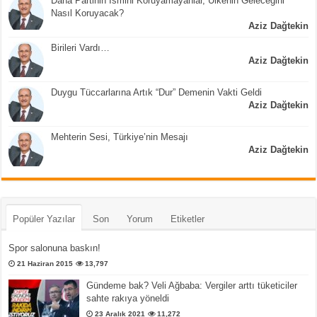
Daha Partinin İsmini Koruyamayanlar, Ülkenin Geleceğini
Nasıl Koruyacak?
Aziz Dağtekin
Birileri Vardı…
Aziz Dağtekin
Duygu Tüccarlarına Artık “Dur” Demenin Vakti Geldi
Aziz Dağtekin
Mehterin Sesi, Türkiye’nin Mesajı
Aziz Dağtekin
Popüler Yazılar
Son
Yorum
Etiketler
Spor salonuna baskın!
21 Haziran 2015
13,797
Gündeme bak? Veli Ağbaba: Vergiler arttı tüketiciler
sahte rakıya yöneldi
23 Aralık 2021
11,272