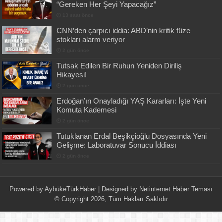
“Gereken Her Şeyi Yapacağız”
13 saat önce
CNN’den çarpıcı iddia: ABD’nin kritik füze
stokları alarm veriyor
2 gün önce
Tutsak Edilen Bir Ruhun Yeniden Diriliş
Hikayesi!
2 gün önce
Erdoğan’ın Onayladığı YAŞ Kararları: İşte Yeni
Komuta Kademesi
2 gün önce
Tutuklanan Erdal Beşikçioğlu Dosyasında Yeni
Gelişme: Laboratuvar Sonucu İddiası
2 gün önce
Powered by
AybükeTürkHaber
| Designed by
Netinternet Haber Teması
© Copyright 2026, Tüm Hakları Saklıdır